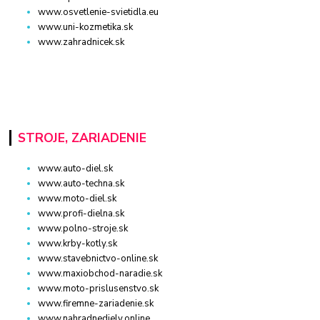
www.osvetlenie-svietidla.eu
www.uni-kozmetika.sk
www.zahradnicek.sk
STROJE, ZARIADENIE
www.auto-diel.sk
www.auto-techna.sk
www.moto-diel.sk
www.profi-dielna.sk
www.polno-stroje.sk
www.krby-kotly.sk
www.stavebnictvo-online.sk
www.maxiobchod-naradie.sk
www.moto-prislusenstvo.sk
www.firemne-zariadenie.sk
www.nahradnediely.online