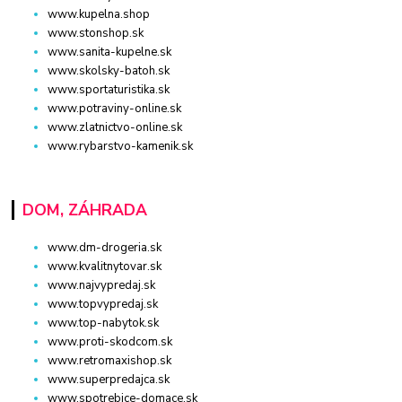
www.kupelna.shop
www.stonshop.sk
www.sanita-kupelne.sk
www.skolsky-batoh.sk
www.sportaturistika.sk
www.potraviny-online.sk
www.zlatnictvo-online.sk
www.rybarstvo-kamenik.sk
DOM, ZÁHRADA
www.dm-drogeria.sk
www.kvalitnytovar.sk
www.najvypredaj.sk
www.topvypredaj.sk
www.top-nabytok.sk
www.proti-skodcom.sk
www.retromaxishop.sk
www.superpredajca.sk
www.spotrebice-domace.sk