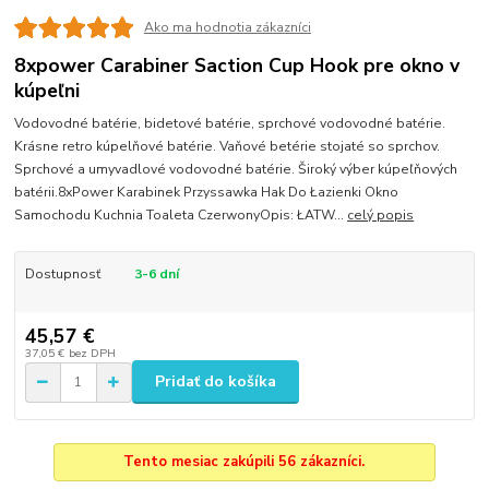
Ako ma hodnotia zákazníci
8xpower Carabiner Saction Cup Hook pre okno v
kúpeľni
Vodovodné batérie, bidetové batérie, sprchové vodovodné batérie.
Krásne retro kúpelňové batérie. Vaňové betérie stojaté so sprchov.
Sprchové a umyvadlové vodovodné batérie. Široký výber kúpeľňových
batérii.8xPower Karabinek Przyssawka Hak Do Łazienki Okno
Samochodu Kuchnia Toaleta CzerwonyOpis: ŁATW...
celý popis
Dostupnosť
3-6 dní
45,57 €
37,05 €
bez DPH
Pridať do košíka
Tento mesiac zakúpili 56 zákazníci.