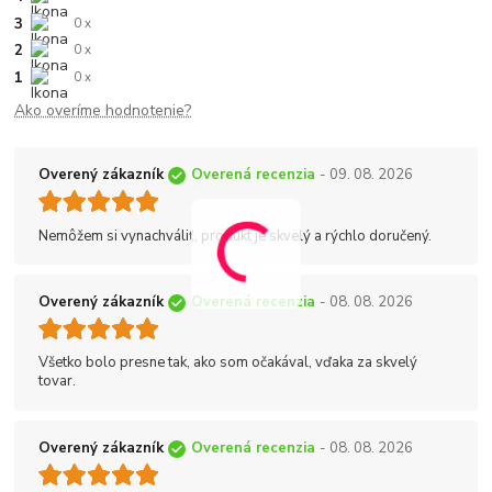
3
0 x
2
0 x
1
0 x
Ako overíme hodnotenie?
Overený zákazník
Overená recenzia
- 09. 08. 2026
Nemôžem si vynachváliť, produkt je skvelý a rýchlo doručený.
Overený zákazník
Overená recenzia
- 08. 08. 2026
Všetko bolo presne tak, ako som očakával, vďaka za skvelý
tovar.
Overený zákazník
Overená recenzia
- 08. 08. 2026