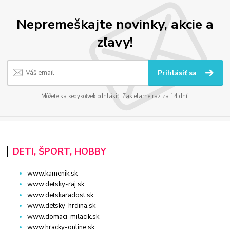
Nepremeškajte novinky, akcie a
zľavy!
Prihlásiť sa
Môžete sa kedykoľvek odhlásiť. Zasielame raz za 14 dní.
DETI, ŠPORT, HOBBY
www.kamenik.sk
www.detsky-raj.sk
www.detskaradost.sk
www.detsky-hrdina.sk
www.domaci-milacik.sk
www.hracky-online.sk