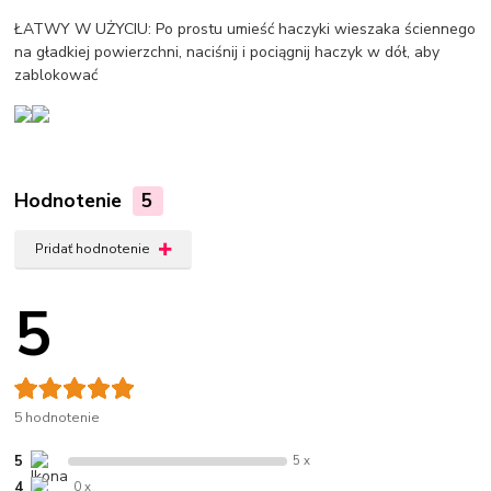
ŁATWY W UŻYCIU: Po prostu umieść haczyki wieszaka ściennego
na gładkiej powierzchni, naciśnij i pociągnij haczyk w dół, aby
zablokować
Hodnotenie
5
Pridať hodnotenie
5
5 hodnotenie
5
5 x
4
0 x