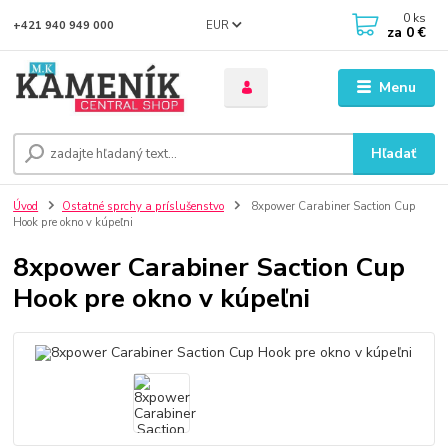
0
ks
EUR
+421 940 949 000
za
0 €
Menu
Hľadať
Úvod
Ostatné sprchy a príslušenstvo
8xpower Carabiner Saction Cup
Hook pre okno v kúpeľni
8xpower Carabiner Saction Cup
Hook pre okno v kúpeľni