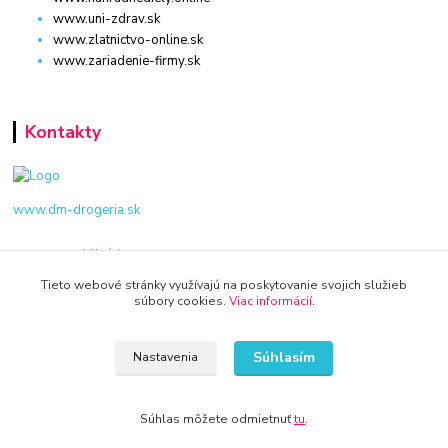
www.uni-zdrav.sk
www.zlatnictvo-online.sk
www.zariadenie-firmy.sk
Kontakty
www.dm-drogeria.sk
Viktória
+421 940 949 000
Tieto webové stránky využívajú na poskytovanie svojich služieb
súbory cookies.
Viac informácií
.
info@kamenik.sk
Súhlasím
Nastavenia
Súhlas môžete odmietnuť
tu
.