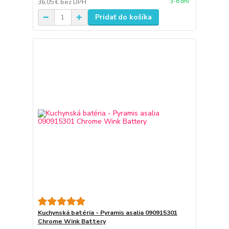
3-6 dní
36,05 €
bez DPH
Pridať do košíka
Kuchynská batéria - Pyramis asalia 090915301
Chrome Wink Battery