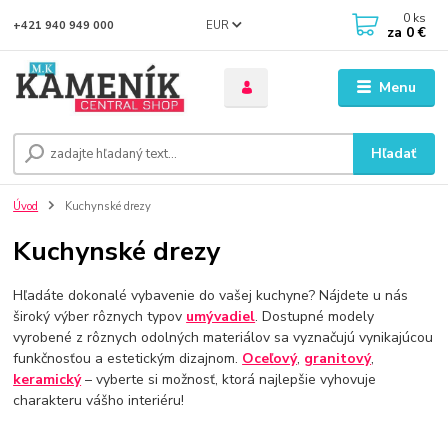
0
ks
EUR
+421 940 949 000
za
0 €
Menu
Hľadať
Úvod
Kuchynské drezy
Kuchynské drezy
Hľadáte dokonalé vybavenie do vašej kuchyne? Nájdete u nás
široký výber rôznych typov
umývadiel
. Dostupné modely
vyrobené z rôznych odolných materiálov sa vyznačujú vynikajúcou
funkčnosťou a estetickým dizajnom.
Oceľový
,
granitový
,
keramický
– vyberte si možnosť, ktorá najlepšie vyhovuje
charakteru vášho interiéru!