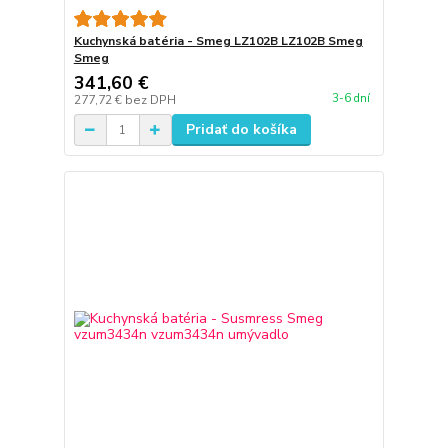
Kuchynská batéria - Smeg LZ102B LZ102B Smeg
Smeg
341,60 €
3-6 dní
277,72 €
bez DPH
Pridať do košíka