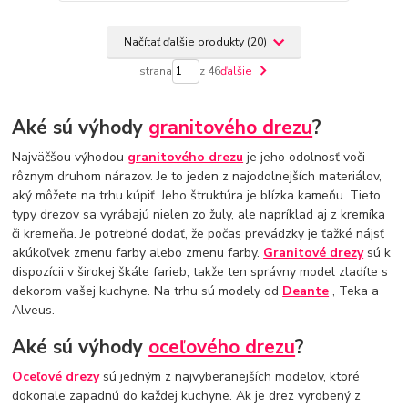
Načítať ďalšie produkty (20)
strana
z 46
ďalšie
Aké sú výhody
granitového drezu
?
Najväčšou výhodou
granitového drezu
je jeho odolnosť voči
rôznym druhom nárazov. Je to jeden z najodolnejších materiálov,
aký môžete na trhu kúpiť. Jeho štruktúra je blízka kameňu. Tieto
typy drezov sa vyrábajú nielen zo žuly, ale napríklad aj z kremíka
či kremeňa. Je potrebné dodať, že počas prevádzky je ťažké nájsť
akúkoľvek zmenu farby alebo zmenu farby.
Granitové drezy
sú k
dispozícii v širokej škále farieb, takže ten správny model zladíte s
dekorom vašej kuchyne. Na trhu sú modely od
Deante
,
Teka
a
Alveus.
Aké sú výhody
oceľového drezu
?
Oceľové drezy
sú jedným z najvyberanejších modelov, ktoré
dokonale zapadnú do každej kuchyne. Ak je drez vyrobený z