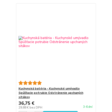
Kuchynská batéria - Kuchynské umývadlo
Spúšťacie potrubie Odstránenie upchaných
sitákov
36,75 €
3-6 dní
29,88 €
bez DPH