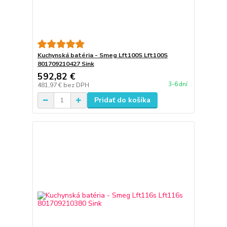
Kuchynská batéria - Smeg Lft100S Lft100S
801709210427 Sink
592,82 €
3-6 dní
481,97 €
bez DPH
Pridať do košíka