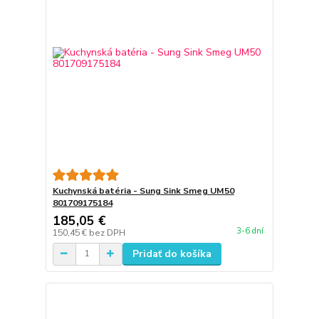
Kuchynská batéria - Sung Sink Smeg UM50
801709175184
185,05 €
3-6 dní
150,45 €
bez DPH
Pridať do košíka