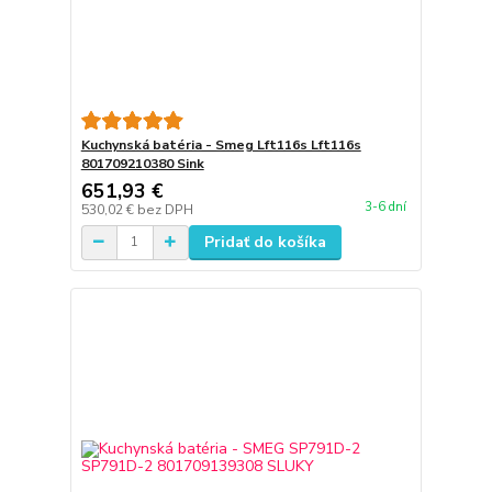
Kuchynská batéria - Smeg Lft116s Lft116s
801709210380 Sink
651,93 €
3-6 dní
530,02 €
bez DPH
Pridať do košíka