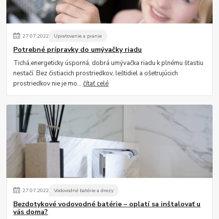
27
.
07
.
2022
Upratovanie a pranie
Potrebné prípravky do umývačky riadu
Tichá,energeticky úsporná, dobrá umývačka riadu k plnému šťastiu
nestačí. Bez čistiacich prostriedkov, leštidiel a ošetrujúcich
prostriedkov nie je mo...
čítať celé
27
.
07
.
2022
Vodovodné batérie a drezy
Bezdotykové vodovodné batérie – oplatí sa inštalovať u
vás doma?