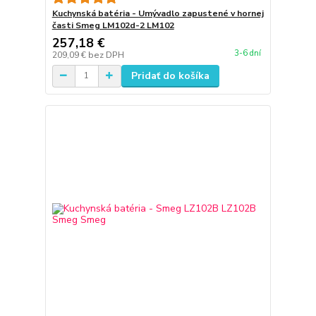
Kuchynská batéria - Umývadlo zapustené v hornej
časti Smeg LM102d-2 LM102
257,18 €
3-6 dní
209,09 €
bez DPH
Pridať do košíka