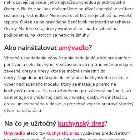
nehrdzavejúcej ocele, jeho najväčšou výhodou je jednoduché
čistenie. Ba čo viac, bez obáv môžete používať chemikálie vrátane
čistiacich prostriedkov. Nerezová oceľ tiež nie je citlivá na vysoké
teploty. Oplatí sa ho pravidelne čistiť kvôli možnosti zanechávať
škvrny. Na trhu sú aj drezy vyrobené zo smaltu (citlivé na
poškodenie), na ktorých sa netvoria šmuhy.
Ako nainštalovať
umývadlo
?
Vhodné usporiadanie zóny čistenia riadu je dôležité pre komfort
používania celej kuchyne. V súčasnosti sú na trhu voľnopredajné,
závesné drezy a drezy, ktoré je možné umiestniť do
dosky. Najjednoduchší spôsob inštalácie kuchynského drezu je
výber nadradeného modelu, ktorý sa inštaluje priamo na
kuchynskú skrinku. Ak sa rozhodneme pre závesnú možnosť, tak
sa montuje do vnútornej časti kuchynskej dosky. Pre inštaláciu
drezu umiestneného v doske je potrebné vopred pripraviť vhodný
otvor na inštaláciu.
Na čo je užitočný
kuchynský drez
?
Umývadlo
alebo tzv
Kuchynský drez
využívame predovšetkým
na umývanie riadu. Často sa však používa aj na oplachovanie