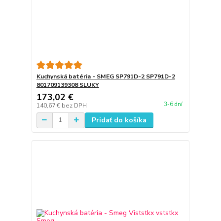
Kuchynská batéria - SMEG SP791D-2 SP791D-2
801709139308 SLUKY
173,02 €
3-6 dní
140,67 €
bez DPH
Pridať do košíka