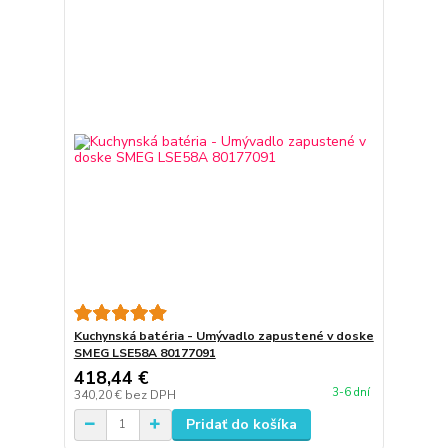
Kuchynská batéria - Umývadlo zapustené v doske
SMEG LSE58A 80177091
418,44 €
3-6 dní
340,20 €
bez DPH
Pridať do košíka