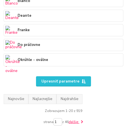
Blanco
Deante
Franke
Do práčovne
Okrúhle - oválne
Upresniť parametre
Najnovšie
Najlacnejšie
Najdrahšie
Zobrazujem 1-20 z 919
strana
z 46
ďalšie