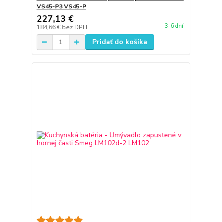
VS45-P3 VS45-P
227,13 €
3-6 dní
184,66 €
bez DPH
Pridať do košíka