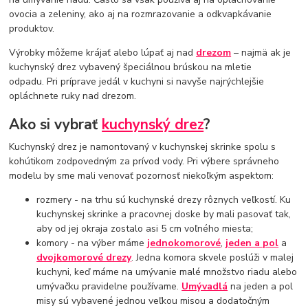
ovocia a zeleniny, ako aj na rozmrazovanie a odkvapkávanie
produktov.
Výrobky môžeme krájať alebo lúpať aj nad
drezom
– najmä ak je
kuchynský drez vybavený špeciálnou brúskou na mletie
odpadu. Pri príprave jedál v kuchyni si navyše najrýchlejšie
opláchnete ruky nad drezom.
Ako si vybrať
kuchynský drez
?
Kuchynský drez je namontovaný v kuchynskej skrinke spolu s
kohútikom zodpovedným za prívod vody. Pri výbere správneho
modelu by sme mali venovať pozornosť niekoľkým aspektom:
rozmery - na trhu sú kuchynské drezy rôznych veľkostí. Ku
kuchynskej skrinke a pracovnej doske by mali pasovať tak,
aby od jej okraja zostalo asi 5 cm voľného miesta;
komory - na výber máme
jednokomorové
,
jeden a pol
a
dvojkomorové drezy
. Jedna komora skvele poslúži v malej
kuchyni, keď máme na umývanie malé množstvo riadu alebo
umývačku pravidelne používame.
Umývadlá
na jeden a pol
misy sú vybavené jednou veľkou misou a dodatočným