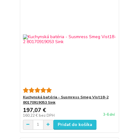
Kuchynská batéria - Susmress Smeg Vist18-2
80170919053 Sink
197,07 €
3-6 dní
160,22 €
bez DPH
Pridať do košíka