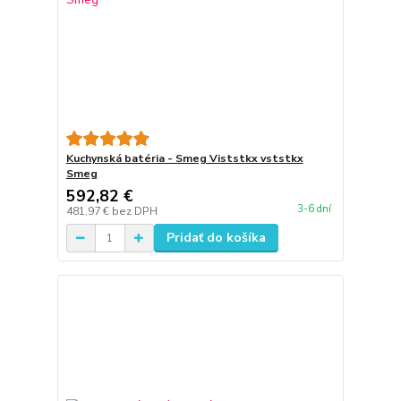
Kuchynská batéria - Smeg Viststkx vststkx
Smeg
592,82 €
3-6 dní
481,97 €
bez DPH
Pridať do košíka