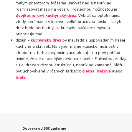
malým priestorom. Môžeme umývať riad a napríklad
rozmrazovať mäso na večeru. Poslednou možnosťou je
dvojkomorový kuchynský drez
. Vybrať sa oplatí najmä
vtedy, keď máme v kuchyni veľkú pracovnú dosku. Takýto
drez bude perfektný, ak kuchyňa súčasne umýva a
pripravuje riad;
dizajn -
kuchynský drez
by mal ladiť s usporiadaním našej
kuchyne a skriniek. Na výber máme klasické možnosti v
striebornej farbe (pripomínajúce plech) - na prvý pohľad
uvidíte, že ide o lacnejšie riešenia z ocele. Súčasťou predaja
sú aj drezy s rôznou štruktúrou, napríklad kamenné. Môžu
byť uchovávané v rôznych farbách:
čierna
,
béžová
alebo
biela
.
Doprava od 30€ zadarmo