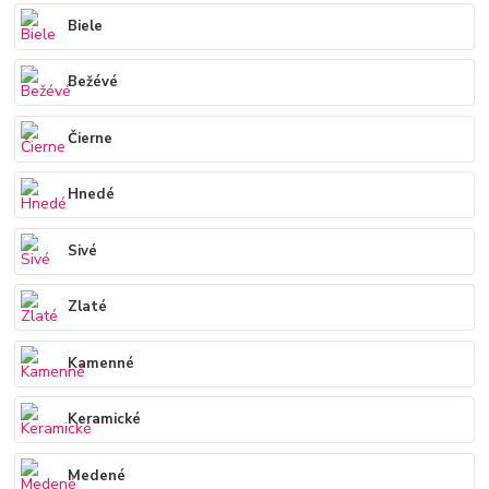
Biele
Bežévé
Čierne
Hnedé
Sivé
Zlaté
Kamenné
Keramické
Medené