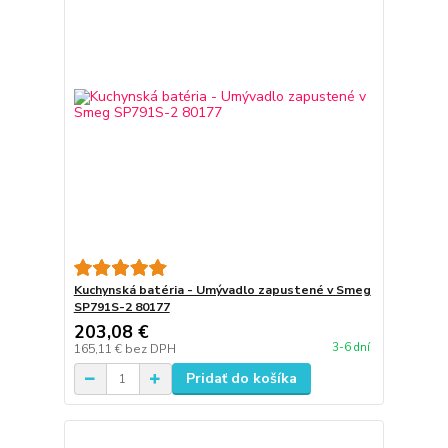
Kuchynská batéria - Umývadlo zapustené v Smeg
SP791S-2 80177
203,08 €
3-6 dní
165,11 €
bez DPH
Pridať do košíka