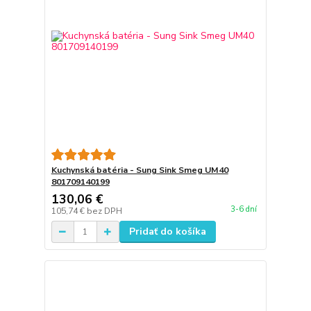
Kuchynská batéria - Sung Sink Smeg UM40
801709140199
130,06 €
3-6 dní
105,74 €
bez DPH
Pridať do košíka