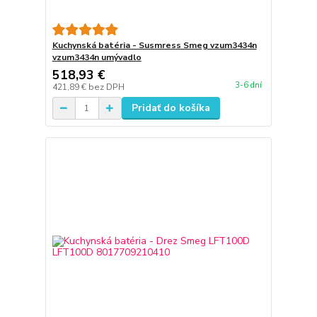
Kuchynská batéria - Susmress Smeg vzum3434n
vzum3434n umývadlo
518,93 €
3-6 dní
421,89 €
bez DPH
Pridať do košíka