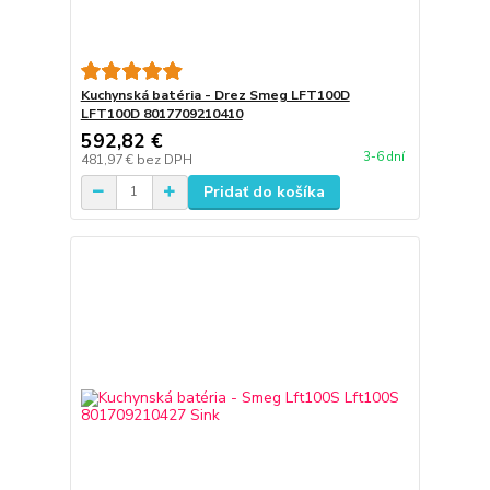
Kuchynská batéria - Drez Smeg LFT100D
LFT100D 8017709210410
592,82 €
3-6 dní
481,97 €
bez DPH
Pridať do košíka