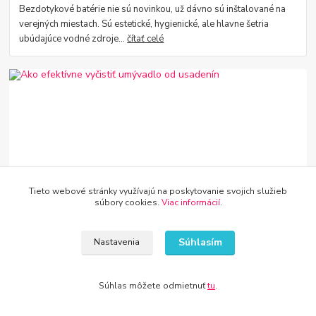
Bezdotykové batérie nie sú novinkou, už dávno sú inštalované na
verejných miestach. Sú estetické, hygienické, ale hlavne šetria
ubúdajúce vodné zdroje...
čítať celé
Tieto webové stránky využívajú na poskytovanie svojich služieb
27
.
07
.
2022
Vodovodné batérie a drezy
súbory cookies.
Viac informácií
.
Ako efektívne vyčistiť umývadlo od usadenín
Udržiavaný, čistý drez poteší oko krásnou žiarou a je skutočnou
Súhlasím
Nastavenia
ozdobou kuchyne. Udržiavať ho v dobrom stave nie je zložité,
pokiaľ sa oň pravidelne s...
čítať celé
Súhlas môžete odmietnuť
tu
.