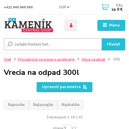
0
ks
EUR
+421 940 949 000
za
0 €
Menu
Hľadať
Úvod
Príslušenstvo na pranie a upratovanie
Vrecia na odpad
300l
Vrecia na odpad 300l
Upresniť parametre
Najnovšie
Najlacnejšie
Najdrahšie
Zobrazujem 1-10 z 10
strana
z 1