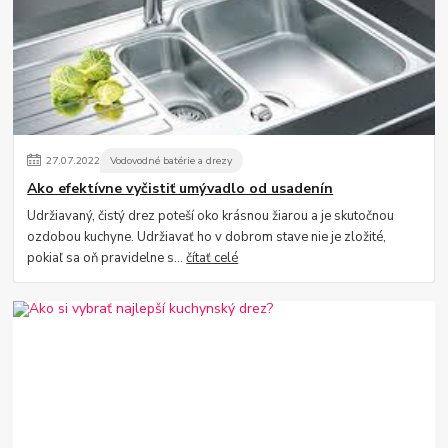
27
.
07
.
2022
Vodovodné batérie a drezy
Ako efektívne vyčistiť umývadlo od usadenín
Udržiavaný, čistý drez poteší oko krásnou žiarou a je skutočnou
ozdobou kuchyne. Udržiavať ho v dobrom stave nie je zložité,
pokiaľ sa oň pravidelne s...
čítať celé