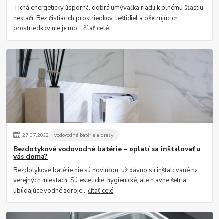
Tichá,energeticky úsporná, dobrá umývačka riadu k plnému šťastiu
nestačí. Bez čistiacich prostriedkov, leštidiel a ošetrujúcich
prostriedkov nie je mo...
čítať celé
27
.
07
.
2022
Vodovodné batérie a drezy
Bezdotykové vodovodné batérie – oplatí sa inštalovať u
vás doma?
Bezdotykové batérie nie sú novinkou, už dávno sú inštalované na
verejných miestach. Sú estetické, hygienické, ale hlavne šetria
ubúdajúce vodné zdroje...
čítať celé