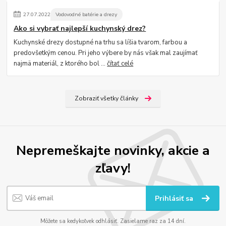
27
.
07
.
2022
Vodovodné batérie a drezy
Ako si vybrať najlepší kuchynský drez?
Kuchynské drezy dostupné na trhu sa líšia tvarom, farbou a
predovšetkým cenou. Pri jeho výbere by nás však mal zaujímať
najmä materiál, z ktorého bol ...
čítať celé
Zobraziť všetky články
Nepremeškajte novinky, akcie a
zľavy!
Prihlásiť sa
Môžete sa kedykoľvek odhlásiť. Zasielame raz za 14 dní.