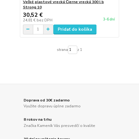
Veľké plastové vrecká Čierne vrecká 300 l b
Strong 10
30,52 €
3-6 dní
24,81 €
bez DPH
Pridať do košíka
strana
z 1
Doprava od 30€ zadarmo
Využite dopravu úplne zadarmo
8 rokov na trhu
Značka Kameník Vás presvedčí o kvalite