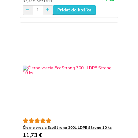
3-6 dní
37,33 €
bez DPH
Pridať do košíka
Čierne vrecia EcoStrong 300L LDPE Strong 10 ks
11,73 €