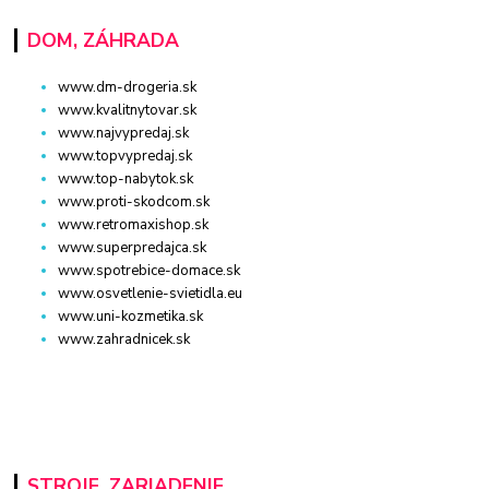
DOM, ZÁHRADA
www.dm-drogeria.sk
www.kvalitnytovar.sk
www.najvypredaj.sk
www.topvypredaj.sk
www.top-nabytok.sk
www.proti-skodcom.sk
www.retromaxishop.sk
www.superpredajca.sk
www.spotrebice-domace.sk
www.osvetlenie-svietidla.eu
www.uni-kozmetika.sk
www.zahradnicek.sk
STROJE, ZARIADENIE