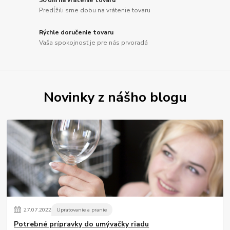
30 dní na vrátenie tovaru
Predĺžili sme dobu na vrátenie tovaru
Rýchle doručenie tovaru
Vaša spokojnosť je pre nás prvoradá
Novinky z nášho blogu
27
.
07
.
2022
Upratovanie a pranie
Potrebné prípravky do umývačky riadu