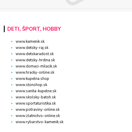
DETI, ŠPORT, HOBBY
www.kamenik.sk
www.detsky-raj.sk
www.detskaradost.sk
www.detsky-hrdina.sk
www.domaci-milacik.sk
www.hracky-online.sk
www.kupelna.shop
www.stonshop.sk
www.sanita-kupelne.sk
www.skolsky-batoh.sk
www.sportaturistika.sk
www.potraviny-online.sk
www.zlatnictvo-online.sk
www.rybarstvo-kamenik.sk