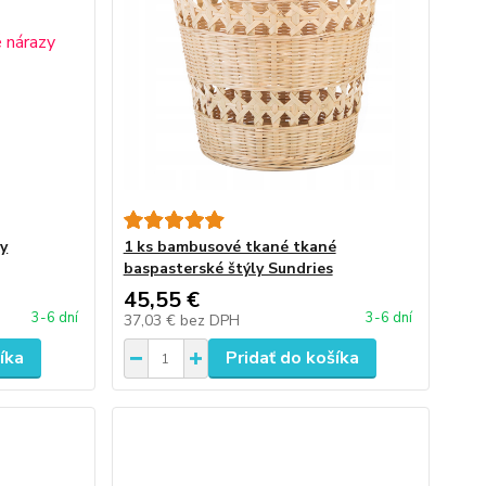
zy
1 ks bambusové tkané tkané
baspasterské štýly Sundries
45,55 €
3-6 dní
3-6 dní
37,03 €
bez DPH
íka
Pridať do košíka