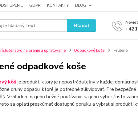
ODSTÚPENIE
GDPR
KONTAKTY
BLOG
Neviet
Hľadať
+421
ríslušenstvo na pranie a upratovanie
Odpadkové koše
Prútené
ené odpadkové koše
vý kôš
je produkt, ktorý je nepostrádateľný v každej domácnosti 
ôzne druhy odpadu, ktoré je potrebné zlikvidovať. Pre bezpečné a
š. Vzhľadom na jeho bežné používanie sa jeho výber často zanedb
Preto sa oplatí preskúmať dostupnú ponuku a vybrať si produkt, 