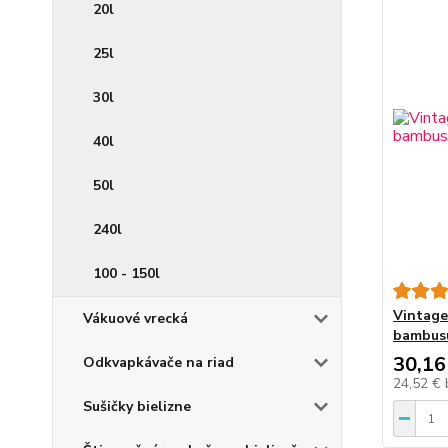
20l
25l
30l
40l
50l
240l
100 - 150l
Vintage
Vákuové vrecká
bambus
30,16
Odkvapkávače na riad
24,52 €
Sušičky bielizne