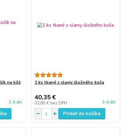
šík na kôš
1 ks tkané z slamy úložného koša
40,35 €
3-6 dní
3-6 dní
32,80 €
bez DPH
íka
Pridať do košíka