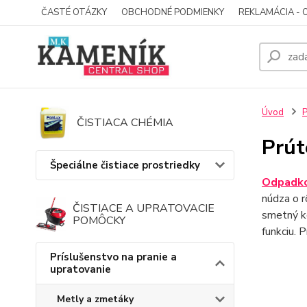
ČASTÉ OTÁZKY
OBCHODNÉ PODMIENKY
REKLAMÁCIA - 
Úvod
P
ČISTIACA CHÉMIA
Prút
Špeciálne čistiace prostriedky
Odpadko
núdza o r
ČISTIACE A UPRATOVACIE
smetný kô
POMÔCKY
funkciu. 
Príslušenstvo na pranie a
upratovanie
Metly a zmetáky