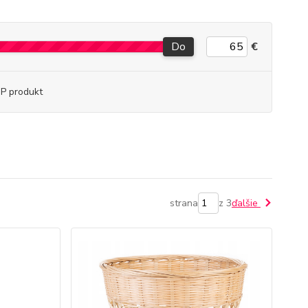
Do
€
P produkt
strana
z 3
ďalšie