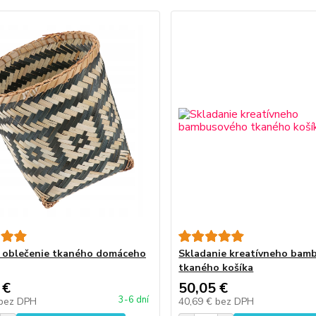
 oblečenie tkaného domáceho
Skladanie kreatívneho bam
tkaného košíka
 €
50,05 €
3-6 dní
bez DPH
40,69 €
bez DPH