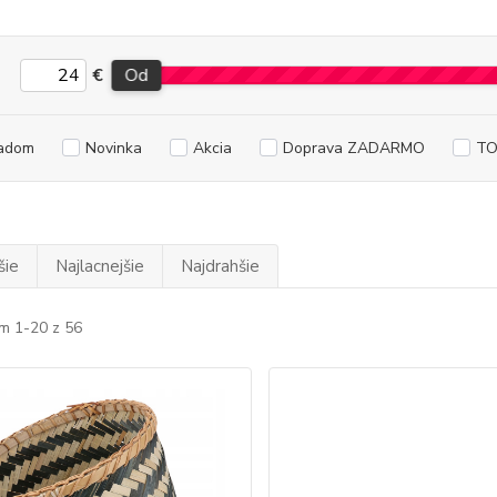
€
Od
adom
Novinka
Akcia
Doprava ZADARMO
TO
šie
Najlacnejšie
Najdrahšie
m 1-20 z 56