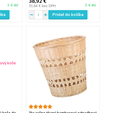
38,92 €
3-6 dní
3-6 dní
31,64 €
bez DPH
íka
Pridať do košíka
ý koše do
1ks ručne tkaný bambusový odpadkový