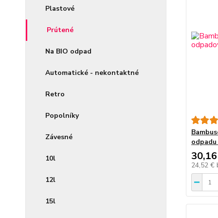
Plastové
Prútené
Na BIO odpad
Automatické - nekontaktné
Retro
Popolníky
Bambuso
Závesné
odpadu
30,16
10l
24,52 €
12l
15l