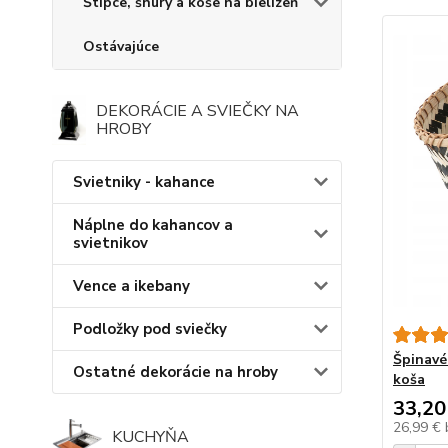
Štipce, šnúry a koše na bielizeň
Ostávajúce
DEKORÁCIE A SVIEČKY NA
HROBY
Svietniky - kahance
Náplne do kahancov a
svietnikov
Vence a ikebany
Podložky pod sviečky
Špinavé
Ostatné dekorácie na hroby
koša
33,20
26,99 €
KUCHYŇA