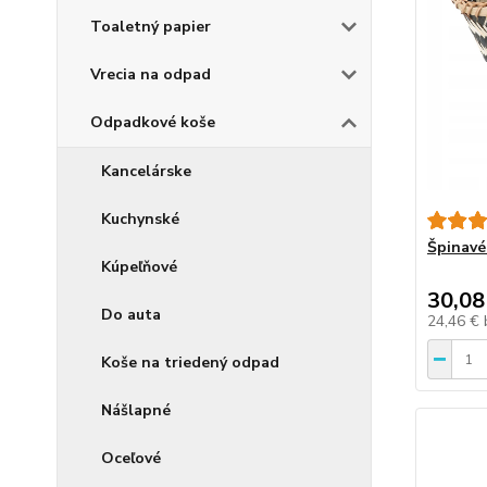
Toaletný papier
Vrecia na odpad
Odpadkové koše
Kancelárske
Kuchynské
Špinavé
Kúpeľňové
30,08
Do auta
24,46 €
Koše na triedený odpad
Nášlapné
Oceľové