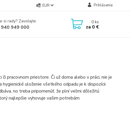
Prihlásenie
EUR
e si rady? Zavolajte.
0
ks
za
0 €
 940 949 000
či pracovnom priestore. Či už doma alebo v práci, nie je
 hygienické uloženie všetkého odpadu je k dispozícii
áva, no treba pripomenúť, že plní veľmi dôležitú
ktorý najlepšie vyhovuje vašim potrebám.