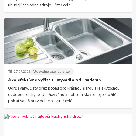
ubúdajúce vodné zdroje...
čítať celé
27
.
07
.
2022
Vodovodné batérie a drezy
Ako efektívne vyčistiť umývadlo od usadenín
Udržiavaný, čistý drez poteší oko krásnou žiarou a je skutočnou
ozdobou kuchyne. Udržiavať ho v dobrom stave nie je zložité,
pokiaľ sa oň pravidelne s...
čítať celé