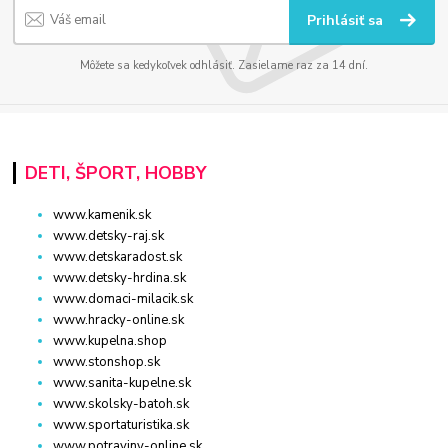
Prihlásiť sa
Môžete sa kedykoľvek odhlásiť. Zasielame raz za 14 dní.
DETI, ŠPORT, HOBBY
www.kamenik.sk
www.detsky-raj.sk
www.detskaradost.sk
www.detsky-hrdina.sk
www.domaci-milacik.sk
www.hracky-online.sk
www.kupelna.shop
www.stonshop.sk
www.sanita-kupelne.sk
www.skolsky-batoh.sk
www.sportaturistika.sk
www.potraviny-online.sk