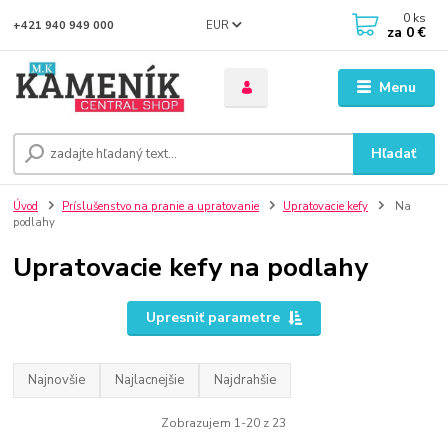
0
ks
EUR
+421 940 949 000
za
0 €
Menu
Hľadať
Úvod
Príslušenstvo na pranie a upratovanie
Upratovacie kefy
Na
podlahy
Upratovacie kefy na podlahy
Upresniť parametre
Najnovšie
Najlacnejšie
Najdrahšie
Zobrazujem 1-20 z 23