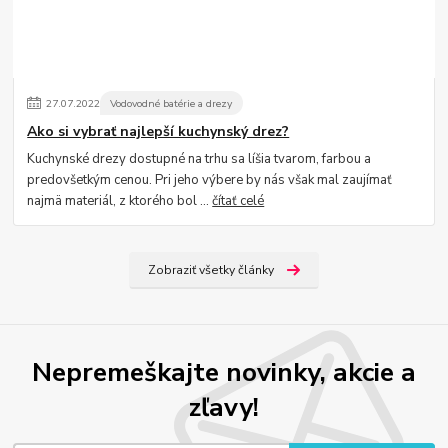
27
.
07
.
2022
Vodovodné batérie a drezy
Ako si vybrať najlepší kuchynský drez?
Kuchynské drezy dostupné na trhu sa líšia tvarom, farbou a
predovšetkým cenou. Pri jeho výbere by nás však mal zaujímať
najmä materiál, z ktorého bol ...
čítať celé
Zobraziť všetky články
Nepremeškajte novinky, akcie a
zľavy!