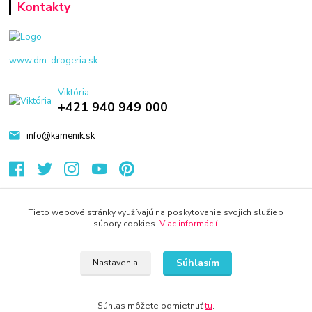
Kontakty
www.dm-drogeria.sk
Viktória
+421 940 949 000
info@kamenik.sk
Tieto webové stránky využívajú na poskytovanie svojich služieb
súbory cookies.
Viac informácií
.
© 2024 Všetky práva vyhradené KAMENIK.SK
Vytvorené na
Eshop-rychlo.sk
Súhlasím
Nastavenia
Súhlas môžete odmietnuť
tu
.