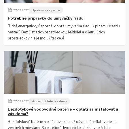
27
.
07
.
2022
Upratovanie a pranie
Potrebné prípravky do umývačky riadu
Tichá,energeticky úsporná, dobrá umývačka riadu k plnému šťastiu
nestačí. Bez čistiacich prostriedkov, leštidiel a ošetrujúcich
prostriedkov nie je mo...
čítať celé
27
.
07
.
2022
Vodovodné batérie a drezy
Bezdotykové vodovodné batérie – oplatí sa inštalovať u
vás doma?
Bezdotykové batérie nie sú novinkou, už dávno sú inštalované na
verejných miestach. Sú estetické, hygienické, ale hlavne šetria