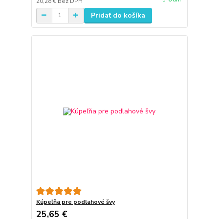
20,28 €
bez DPH
Pridať do košíka
Kúpeľňa pre podlahové švy
25,65 €