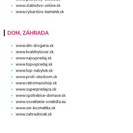
www.zlatnictvo-online.sk
www.rybarstvo-kamenik.sk
DOM, ZÁHRADA
www.dm-drogeria.sk
www.kvalitnytovar.sk
www.najvypredaj.sk
www.topvypredaj.sk
www.top-nabytok.sk
www.proti-skodcom.sk
www.retromaxishop.sk
www.superpredajca.sk
www.spotrebice-domace.sk
www.osvetlenie-svietidla.eu
www.uni-kozmetika.sk
www.zahradnicek.sk