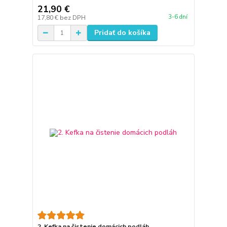
21,90 €
3-6 dní
17,80 €
bez DPH
Pridať do košíka
2. Kefka na čistenie domácich podláh