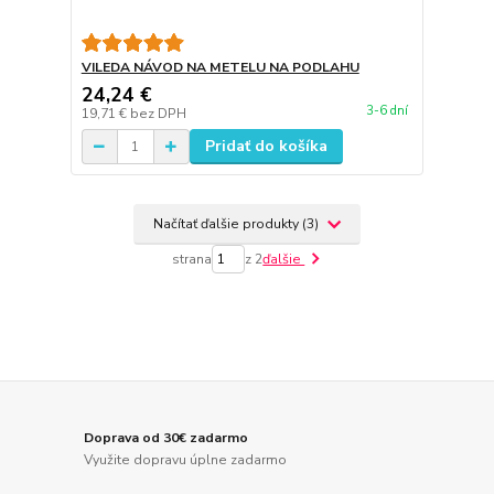
VILEDA NÁVOD NA METELU NA PODLAHU
24,24 €
3-6 dní
19,71 €
bez DPH
Pridať do košíka
Načítať ďalšie produkty (3)
strana
z 2
ďalšie
Doprava od 30€ zadarmo
Využite dopravu úplne zadarmo