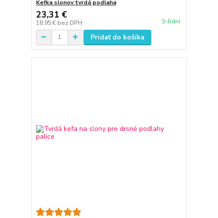
Kefka slonov tvrdá podlaha
23,31 €
3-6 dní
18,95 €
bez DPH
Pridať do košíka