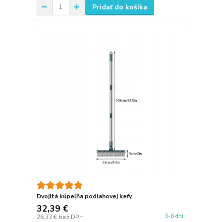
Pridať do košíka
Dvojitá kúpeľňa podlahovej kefy
32,39 €
3-6 dní
26,33 €
bez DPH