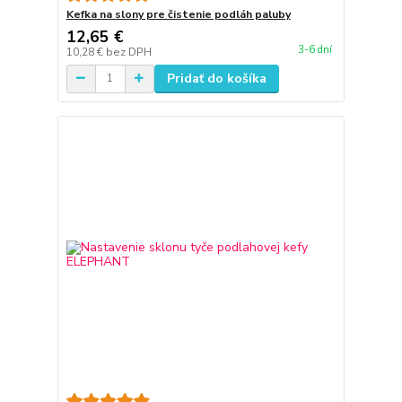
Kefka na slony pre čistenie podláh paluby
12,65 €
3-6 dní
10,28 €
bez DPH
Pridať do košíka