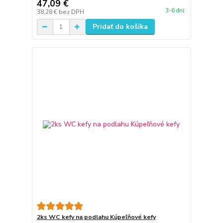
47,09 €
3-6 dní
38,28 €
bez DPH
Pridať do košíka
2ks WC kefy na podlahu Kúpeľňové kefy