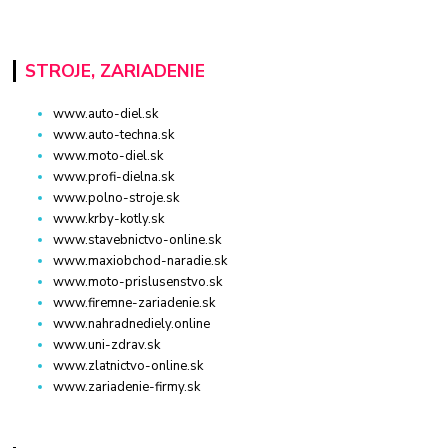
STROJE, ZARIADENIE
www.auto-diel.sk
www.auto-techna.sk
www.moto-diel.sk
www.profi-dielna.sk
www.polno-stroje.sk
www.krby-kotly.sk
www.stavebnictvo-online.sk
www.maxiobchod-naradie.sk
www.moto-prislusenstvo.sk
www.firemne-zariadenie.sk
www.nahradnediely.online
www.uni-zdrav.sk
www.zlatnictvo-online.sk
www.zariadenie-firmy.sk