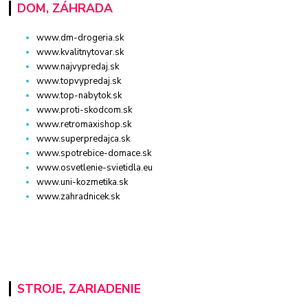
DOM, ZÁHRADA
www.dm-drogeria.sk
www.kvalitnytovar.sk
www.najvypredaj.sk
www.topvypredaj.sk
www.top-nabytok.sk
www.proti-skodcom.sk
www.retromaxishop.sk
www.superpredajca.sk
www.spotrebice-domace.sk
www.osvetlenie-svietidla.eu
www.uni-kozmetika.sk
www.zahradnicek.sk
STROJE, ZARIADENIE