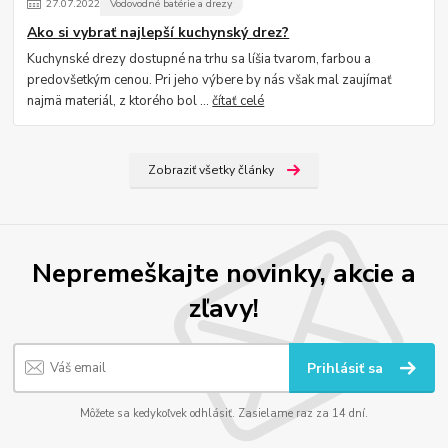
27
.
07
.
2022
Vodovodné batérie a drezy
Ako si vybrať najlepší kuchynský drez?
Kuchynské drezy dostupné na trhu sa líšia tvarom, farbou a
predovšetkým cenou. Pri jeho výbere by nás však mal zaujímať
najmä materiál, z ktorého bol ...
čítať celé
Zobraziť všetky články
Nepremeškajte novinky, akcie a
zľavy!
Prihlásiť sa
Môžete sa kedykoľvek odhlásiť. Zasielame raz za 14 dní.