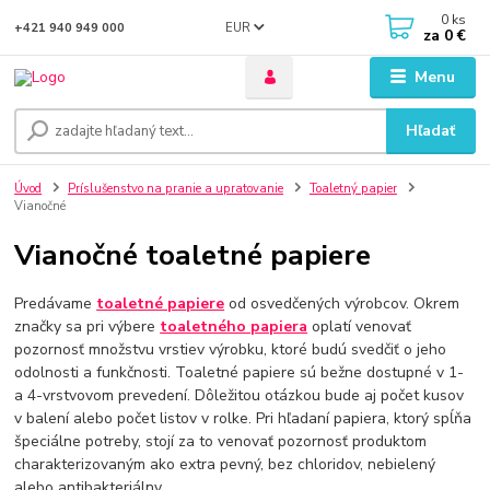
0
ks
EUR
+421 940 949 000
za
0 €
Menu
Hľadať
Úvod
Príslušenstvo na pranie a upratovanie
Toaletný papier
Vianočné
Vianočné toaletné papiere
Predávame
toaletné papiere
od osvedčených výrobcov. Okrem
značky sa pri výbere
toaletného papiera
oplatí venovať
pozornosť množstvu vrstiev výrobku, ktoré budú svedčiť o jeho
odolnosti a funkčnosti. Toaletné papiere sú bežne dostupné v 1-
a 4-vrstvovom prevedení. Dôležitou otázkou bude aj počet kusov
v balení alebo počet listov v rolke. Pri hľadaní papiera, ktorý spĺňa
špeciálne potreby, stojí za to venovať pozornosť produktom
charakterizovaným ako extra pevný, bez chloridov, nebielený
alebo antibakteriálny.