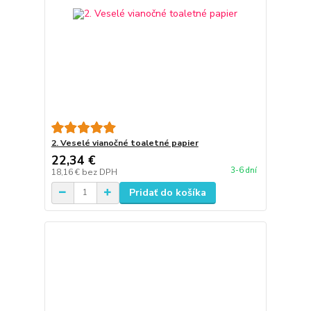
2. Veselé vianočné toaletné papier
22,34 €
3-6 dní
18,16 €
bez DPH
Pridať do košíka