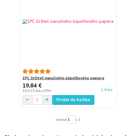
1PC Držiteľ vianočného kúpeľňového papiera
19,84 €
3-6 dní
16,13 €
bez DPH
Pridať do košíka
strana
z 1