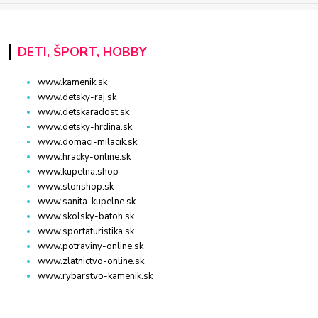
DETI, ŠPORT, HOBBY
www.kamenik.sk
www.detsky-raj.sk
www.detskaradost.sk
www.detsky-hrdina.sk
www.domaci-milacik.sk
www.hracky-online.sk
www.kupelna.shop
www.stonshop.sk
www.sanita-kupelne.sk
www.skolsky-batoh.sk
www.sportaturistika.sk
www.potraviny-online.sk
www.zlatnictvo-online.sk
www.rybarstvo-kamenik.sk