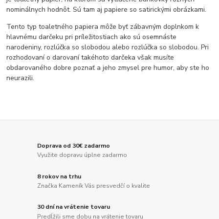
nominálnych hodnôt. Sú tam aj papiere so satirickými obrázkami.
Tento typ toaletného papiera môže byť zábavným doplnkom k
hlavnému darčeku pri príležitostiach ako sú osemnáste
narodeniny, rozlúčka so slobodou alebo rozlúčka so slobodou. Pri
rozhodovaní o darovaní takéhoto darčeka však musíte
obdarovaného dobre poznať a jeho zmysel pre humor, aby ste ho
neurazili.
Doprava od 30€ zadarmo
Využite dopravu úplne zadarmo
8 rokov na trhu
Značka Kameník Vás presvedčí o kvalite
30 dní na vrátenie tovaru
Predĺžili sme dobu na vrátenie tovaru