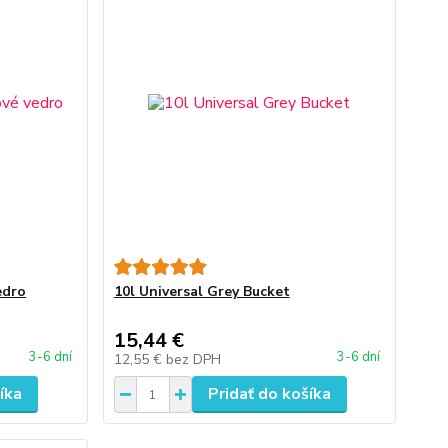
edro
10l Universal Grey Bucket
15,44 €
3-6 dní
3-6 dní
12,55 €
bez DPH
íka
Pridať do košíka