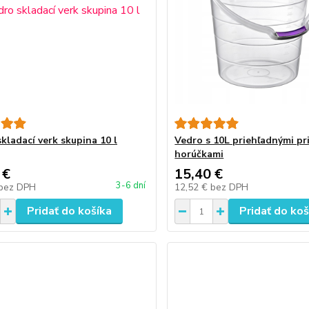
kladací verk skupina 10 l
Vedro s 10L priehľadnými pr
horúčkami
 €
15,40 €
3-6 dní
bez DPH
12,52 €
bez DPH
Pridať do košíka
Pridať do koš