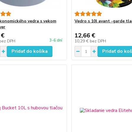
konomického vedra s vekom
Vedro s 10l avant -garde tl
ver
 €
12,66 €
3-6 dní
bez DPH
10,29 €
bez DPH
Pridať do košíka
Pridať do koš