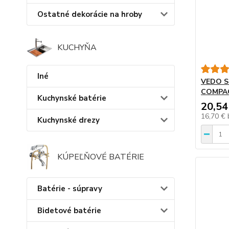
Ostatné dekorácie na hroby
KUCHYŇA
Iné
VEDO S
COMPAC
Kuchynské batérie
20,54
16,70 €
Kuchynské drezy
KÚPEĽŇOVÉ BATÉRIE
Batérie - súpravy
Bidetové batérie