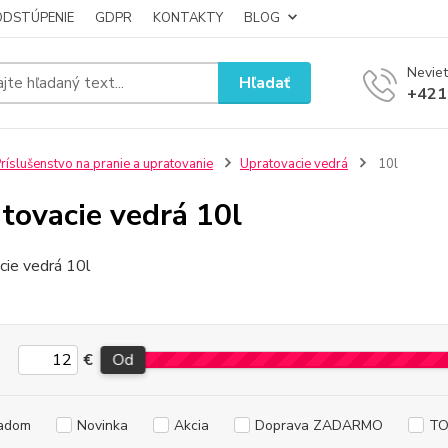
ODSTÚPENIE
GDPR
KONTAKTY
BLOG
Neviet
Hľadať
+421
ríslušenstvo na pranie a upratovanie
Upratovacie vedrá
10l
tovacie vedrá 10l
cie vedrá 10l
€
Od
adom
Novinka
Akcia
Doprava ZADARMO
TO