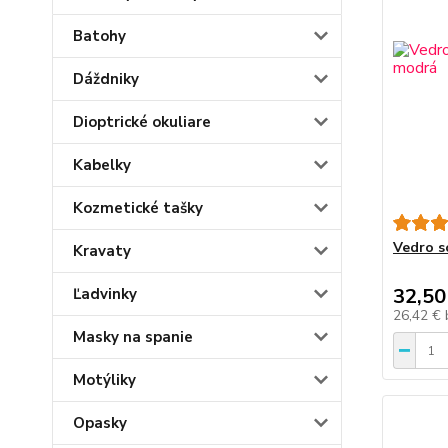
Batohy
Dáždniky
Dioptrické okuliare
Kabelky
Kozmetické tašky
Vedro s
Kravaty
32,50
Ľadvinky
26,42 €
Masky na spanie
Motýliky
Opasky