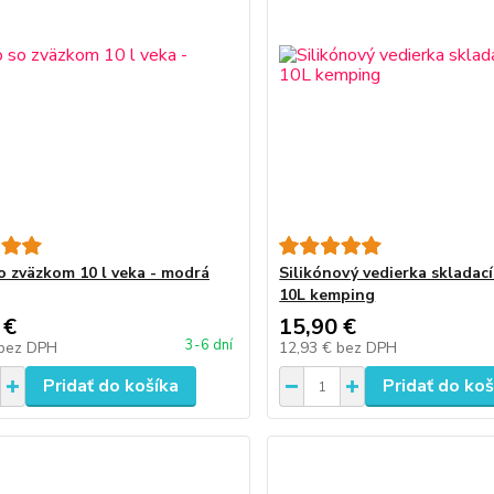
o zväzkom 10 l veka - modrá
Silikónový vedierka skladací
10L kemping
 €
15,90 €
3-6 dní
bez DPH
12,93 €
bez DPH
Pridať do košíka
Pridať do koš