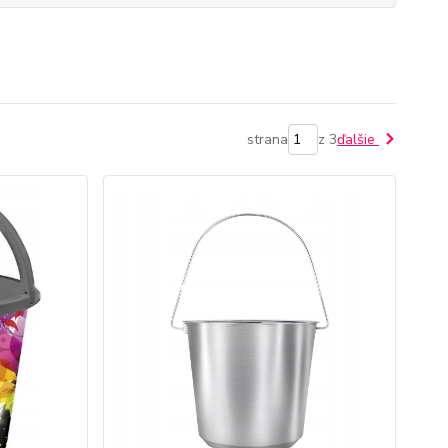
strana
z 3
ďalšie