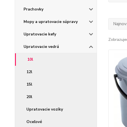
Prachovky
Mopy a upratovacie súpravy
Najnov
Upratovacie kefy
Zobrazuje
Upratovacie vedrá
10l
12l
15l
20l
Upratovacie vozíky
Oceľové