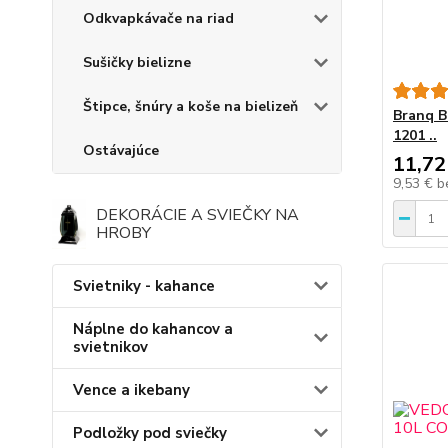
Odkvapkávače na riad
Sušičky bielizne
Štipce, šnúry a koše na bielizeň
Branq B
1201 ..
Ostávajúce
11,72
9,53 €
b
DEKORÁCIE A SVIEČKY NA
HROBY
Svietniky - kahance
Náplne do kahancov a
svietnikov
Vence a ikebany
Podložky pod sviečky