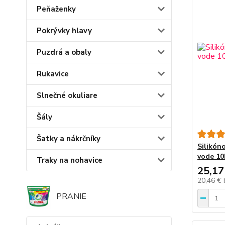
Peňaženky
Pokrývky hlavy
Puzdrá a obaly
Rukavice
Slnečné okuliare
Šály
Šatky a nákrčníky
Silikón
vode 10
Traky na nohavice
25,17
20,46 €
PRANIE