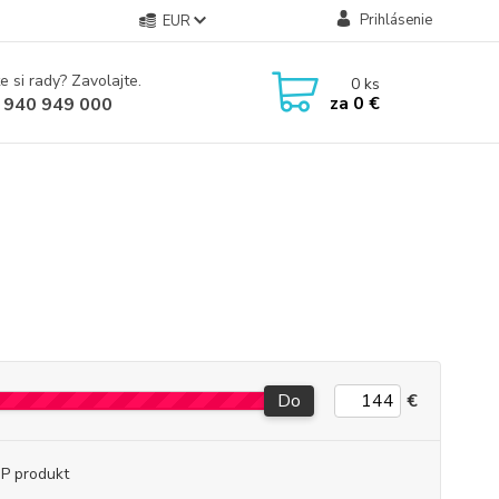
Prihlásenie
EUR
e si rady? Zavolajte.
0
ks
za
0 €
 940 949 000
Do
€
P produkt