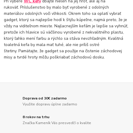
Pri výbere
WC kefy
dbajte nielen na jej hrot, ale aj na
rukoväť. Príslušenstvo by malo byť vyrobené z odolných
materiálov odolných voči vlhkosti. Okrem toho sa oplatí vybrať
gadget, ktorý sa najlepšie hodí k štýlu kúpeľne, najmä preto, že je
vždy na viditeľnom mieste. Najlacnejším kefám je lepšie sa vyhnúť,
pretože ich hlavice sú väčšinou vyrobené z nekvalitného plastu,
ktorý ľahko mení farbu a rýchlo sa stáva nevzhľadným. Kvalitná
toaletná kefa by mala mať tuhé, ale nie príliš ostré
štetiny. Pamätajte, že gadget sa použije na čistenie záchodovej
misy a tvrdé hroty môžu poškriabať záchodovú dosku.
Doprava od 30€ zadarmo
Využite dopravu úplne zadarmo
8 rokov na trhu
Značka Kameník Vás presvedčí o kvalite