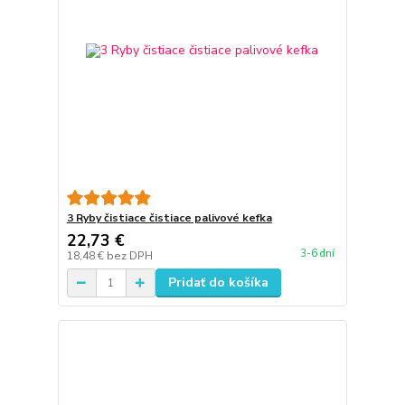
3 Ryby čistiace čistiace palivové kefka
22,73 €
3-6 dní
18,48 €
bez DPH
Pridať do košíka