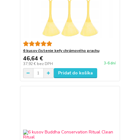
6 kusov čistenie kefy chrámového prachu
46,64 €
3-6 dní
37,92 €
bez DPH
Pridať do košíka