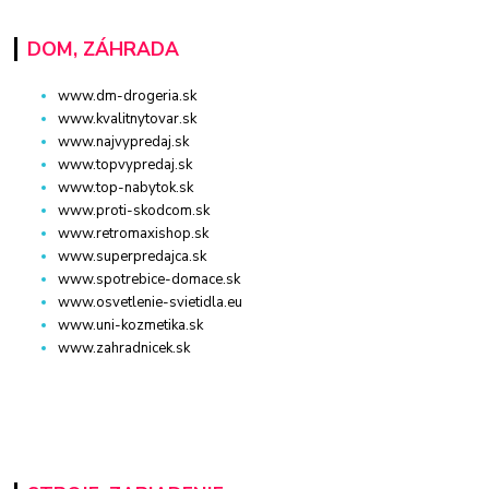
DOM, ZÁHRADA
www.dm-drogeria.sk
www.kvalitnytovar.sk
www.najvypredaj.sk
www.topvypredaj.sk
www.top-nabytok.sk
www.proti-skodcom.sk
www.retromaxishop.sk
www.superpredajca.sk
www.spotrebice-domace.sk
www.osvetlenie-svietidla.eu
www.uni-kozmetika.sk
www.zahradnicek.sk