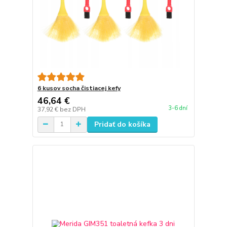
6 kusov socha čistiacej kefy
46,64 €
3-6 dní
37,92 €
bez DPH
Pridať do košíka