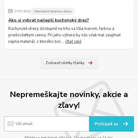
27
.
07
.
2022
Vodovodné batérie a drezy
Ako si vybrať najlepší kuchynský drez?
Kuchynské drezy dostupné na trhu sa líšia tvarom, farbou a
predovšetkým cenou. Pri jeho výbere by nás však mal zaujímať
najmä materiál, z ktorého bol ...
čítať celé
Zobraziť všetky články
Nepremeškajte novinky, akcie a
zľavy!
Prihlásiť sa
Môžete sa kedykoľvek odhlásiť. Zasielame raz za 14 dní.