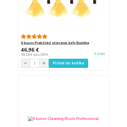
6 kusov Praktické utieranie kefy Buddha
46,96 €
3-6 dní
38,18 €
bez DPH
Pridať do košíka