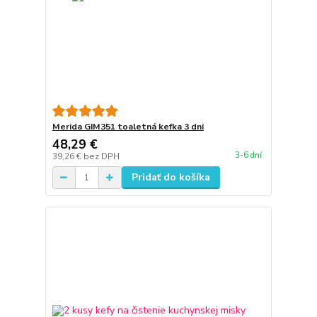
Merida GIM351 toaletná kefka 3 dni
48,29 €
3-6 dní
39,26 €
bez DPH
Pridať do košíka