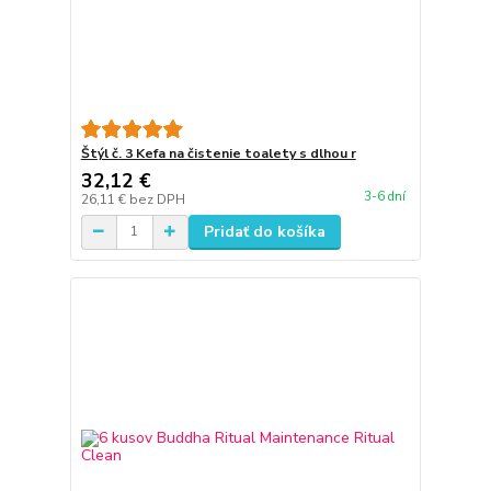
Štýl č. 3 Kefa na čistenie toalety s dlhou r
32,12 €
3-6 dní
26,11 €
bez DPH
Pridať do košíka