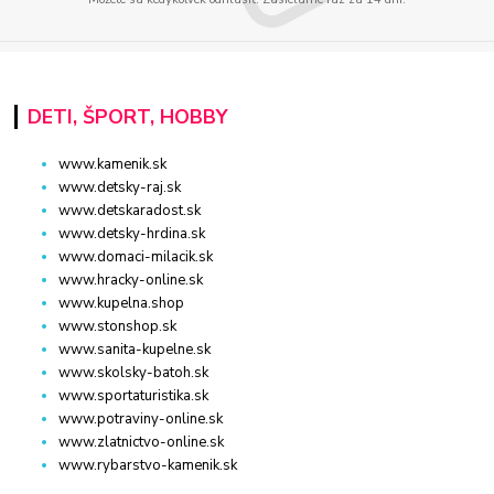
DETI, ŠPORT, HOBBY
www.kamenik.sk
www.detsky-raj.sk
www.detskaradost.sk
www.detsky-hrdina.sk
www.domaci-milacik.sk
www.hracky-online.sk
www.kupelna.shop
www.stonshop.sk
www.sanita-kupelne.sk
www.skolsky-batoh.sk
www.sportaturistika.sk
www.potraviny-online.sk
www.zlatnictvo-online.sk
www.rybarstvo-kamenik.sk