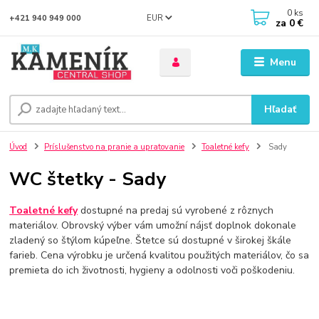
0
ks
EUR
+421 940 949 000
za
0 €
Menu
Hľadať
Úvod
Príslušenstvo na pranie a upratovanie
Toaletné kefy
Sady
WC štetky - Sady
Toaletné kefy
dostupné na predaj sú vyrobené z rôznych
materiálov. Obrovský výber vám umožní nájsť doplnok dokonale
zladený so štýlom kúpeľne. Štetce sú dostupné v širokej škále
farieb. Cena výrobku je určená kvalitou použitých materiálov, čo sa
premieta do ich životnosti, hygieny a odolnosti voči poškodeniu.