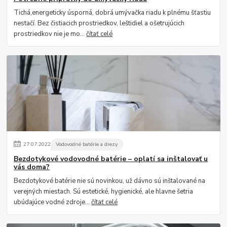
Tichá,energeticky úsporná, dobrá umývačka riadu k plnému šťastiu
nestačí. Bez čistiacich prostriedkov, leštidiel a ošetrujúcich
prostriedkov nie je mo...
čítať celé
27
.
07
.
2022
Vodovodné batérie a drezy
Bezdotykové vodovodné batérie – oplatí sa inštalovať u
vás doma?
Bezdotykové batérie nie sú novinkou, už dávno sú inštalované na
verejných miestach. Sú estetické, hygienické, ale hlavne šetria
ubúdajúce vodné zdroje...
čítať celé