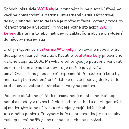
Spôsob inštalácie
WC kefy
je v mnohých kúpeľniach kľúčový. Vo
väčšine domácností je nádoba umiestnená vedľa záchodovej
dosky. Výhodou tohto riešenia je možnosť častej výmeny modelov
rôznych tvarov a veľkostí. Pri výbere voľne stojacich
WC
kefiek
dbajte na to, aby mali pevnú základňu a aby sa pri vložení
do nádoby neprevrátili.
Druhým typom sú
nástenné WC kefy
, montované napevno. Sú
dostupné v rôznych verziách. Kvalitné
toaletné kefy
pripevnené
k stene stoja až 100€. Pri výbere tohto typu je potrebné venovať
pozornosť upevneniu nádoby - či je možné ju vybrať a
umyť. Okrem toho je potrebné pripomenúť, že nástenná kefa by
nemala byť umiestnená príliš ďaleko od záchodovej dosky. Je to
preto, aby sa zabránilo striekaniu vody na podlahu.
Pomerne obľúbené sú štetce umiestnené na stojane. Katalóg
ponúka modely v rôznych štýloch, ktoré sa hodia do elegantných
aj moderných kúpeľní. Niektoré stojany majú ďalší držiak
toaletného papiera. Pri výbere kefy na stojane dbajte na to, aby
mala gumené nožičky, aby nespadla alebo sa nekývala.