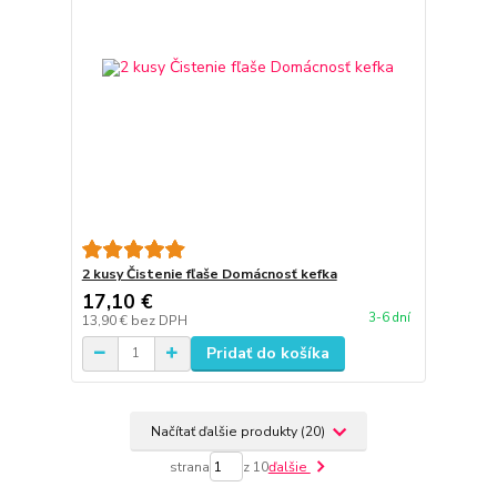
2 kusy Čistenie fľaše Domácnosť kefka
17,10 €
3-6 dní
13,90 €
bez DPH
Pridať do košíka
Načítať ďalšie produkty (20)
strana
z 10
ďalšie