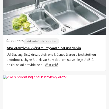
27
.
07
.
2022
Vodovodné batérie a drezy
Ako efektívne vyčistiť umývadlo od usadenín
Udržiavaný, čistý drez poteší oko krásnou žiarou a je skutočnou
ozdobou kuchyne. Udržiavať ho v dobrom stave nie je zložité,
pokiaľ sa oň pravidelne s...
čítať celé