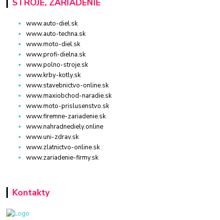
STROJE, ZARIADENIE
www.auto-diel.sk
www.auto-techna.sk
www.moto-diel.sk
www.profi-dielna.sk
www.polno-stroje.sk
www.krby-kotly.sk
www.stavebnictvo-online.sk
www.maxiobchod-naradie.sk
www.moto-prislusenstvo.sk
www.firemne-zariadenie.sk
www.nahradnediely.online
www.uni-zdrav.sk
www.zlatnictvo-online.sk
www.zariadenie-firmy.sk
Kontakty