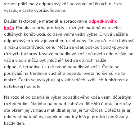
strane príliš malý odpadkový kôš sa zaplní príliš rýchlo, čo si
vyžaduje časté vyprázdňovanie.
Ďalším faktorom je materiál a spracovanie
odpadkového
koša
. Ponuka zahŕňa produkty z rôznych materiálov a veľmi
odlišných konštrukcií, čo dáva veľmi veľký výber. Drvivá väčšina
odpadkových košov je vyrobená z plastov. To zaručuje ich ľahkosť
a nízku obstarávaciu cenu. Môžu sa však poškodiť pod vplyvom
rôznych faktorov. Kovové odpadkové koše sú oveľa odolnejšie, no
vážia viac a môžu byť „hlučné“, keď sa do nich hádže
odpad. Alternatívou sú drevené odpadkové koše. Často sa
používajú na triedenie suchého odpadu, oveľa horšie sú na to
mokré. Často sa vyskytujú aj v záhradách, kvôli ich funkčnosti a
estetickej hodnote.
Na rozdiel od zdania je výber odpadkového koša veľmi dôležitým
rozhodnutím. Nádoba na odpad zohráva dôležitú úlohu, preto by
ste okrem jej vzhľadu mali dbať aj na jej funkčnosť. Dôležitá je aj
odolnosť materiálov, napokon smetný kôš je produkt používaný
každý deň.