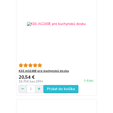
Kôš AG240E pre kuchynskú dosku
20,54 €
3-6 dní
16,70 €
bez DPH
Pridať do košíka