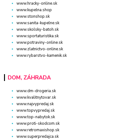
www.hracky-online.sk
www.kupelna.shop
www.stonshop.sk
www.sanita-kupelne.sk
www.skolsky-batoh.sk
www.sportaturistika.sk
www.potraviny-online.sk
www.zlatnictvo-online.sk
www.rybarstvo-kamenik.sk
DOM, ZÁHRADA
www.dm-drogeria.sk
www.kvalitnytovar.sk
www.najvypredaj.sk
www.topvypredaj.sk
www.top-nabytok.sk
www.proti-skodcom.sk
www.retromaxishop.sk
www.superpredajca.sk