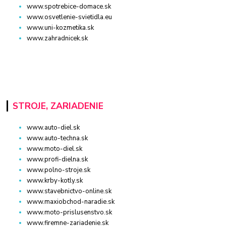
www.spotrebice-domace.sk
www.osvetlenie-svietidla.eu
www.uni-kozmetika.sk
www.zahradnicek.sk
STROJE, ZARIADENIE
www.auto-diel.sk
www.auto-techna.sk
www.moto-diel.sk
www.profi-dielna.sk
www.polno-stroje.sk
www.krby-kotly.sk
www.stavebnictvo-online.sk
www.maxiobchod-naradie.sk
www.moto-prislusenstvo.sk
www.firemne-zariadenie.sk