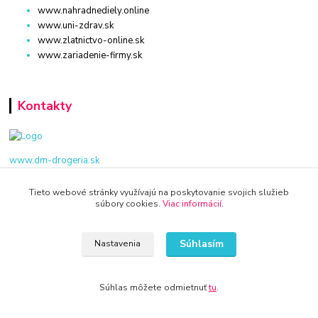
www.nahradnediely.online
www.uni-zdrav.sk
www.zlatnictvo-online.sk
www.zariadenie-firmy.sk
Kontakty
www.dm-drogeria.sk
Viktória
Tieto webové stránky využívajú na poskytovanie svojich služieb
súbory cookies.
Viac informácií
.
+421 940 949 000
info@kamenik.sk
Súhlasím
Nastavenia
Súhlas môžete odmietnuť
tu
.