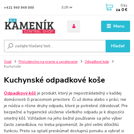
0
ks
EUR
+421 940 949 000
za
0 €
Menu
Hľadať
Úvod
Príslušenstvo na pranie a upratovanie
Odpadkové koše
Kuchynské
Kuchynské odpadkové koše
Odpadkový kôš
je produkt, ktorý je nepostrádateľný v každej
domácnosti či pracovnom priestore. Či už doma alebo v práci, nie
je núdza o rôzne druhy odpadu, ktoré je potrebné zlikvidovať. Pre
bezpečné a hygienické uloženie všetkého odpadu je k dispozícii
smetný kôš. Vzhľadom na jeho bežné používanie sa jeho výber
často zanedbáva, no treba pripomenúť, že plní veľmi dôležitú
funkciu. Preto sa oplatí preskúmať dostupnú ponuku a vybrať si