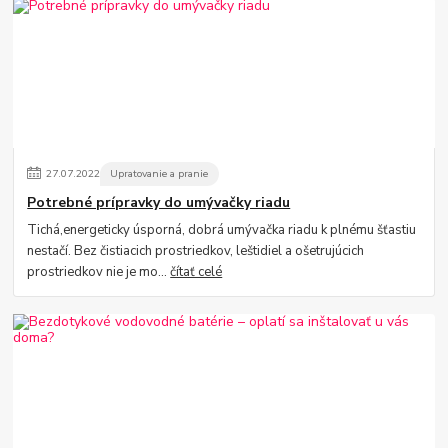
27
.
07
.
2022
Upratovanie a pranie
Potrebné prípravky do umývačky riadu
Tichá,energeticky úsporná, dobrá umývačka riadu k plnému šťastiu
nestačí. Bez čistiacich prostriedkov, leštidiel a ošetrujúcich
prostriedkov nie je mo...
čítať celé