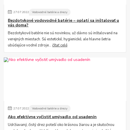
27
.
07
.
2022
Vodovodné batérie a drezy
Bezdotykové vodovodné batérie – oplatí sa inštalovať u
vás doma?
Bezdotykové batérie nie sú novinkou, už dávno sú inštalované na
verejných miestach. Sú estetické, hygienické, ale hlavne šetria
ubúdajúce vodné zdroje...
čítať celé
27
.
07
.
2022
Vodovodné batérie a drezy
Ako efektívne vyčistiť umývadlo od usadenín
Udržiavaný, čistý drez poteší oko krásnou žiarou a je skutočnou