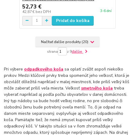
52,73 €
3-6 dní
42,87 €
bez DPH
Pridať do košíka
Načítať ďalšie produkty (20)
strana
z 9
ďalšie
Pri výbere
odpadkového koša
sa oplatí zvážiť aspoň niekoľko
prvkov. Medzi kľúčové prvky treba spomenúť jeho veľkosť, ktorá je
obzvlášť dôležitá napríklad v malej miestnosti, kde príliš veľký kôš
môže zaberať príliš veľa miesta. Veľkosť
smetného koša
treba
vyberať napríklad aj podľa počtu obyvateľov v danej domácnosti.
Iný typ nádoby sa bude hodiť veľkej rodine, no pre slobodnú či
slobodnú ženu bude potrebný oveľa menší. To, či je odpad na
danom mieste separovaný, ovplyvňuje aj veľkosť odpadkového
koša. Pamätajte tiež, že nemá zmysel kupovať príliš veľký
odpadkový kôš. V takejto situácii sa v ňom zhromažďuje veľké
množstvo odpadu, ktorý spôsobuje nepríjemný zápach. Na druhej