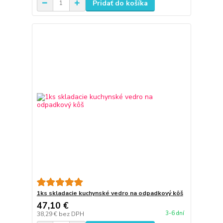
Pridať do košíka
1ks skladacie kuchynské vedro na odpadkový kôš
47,10 €
3-6 dní
38,29 €
bez DPH