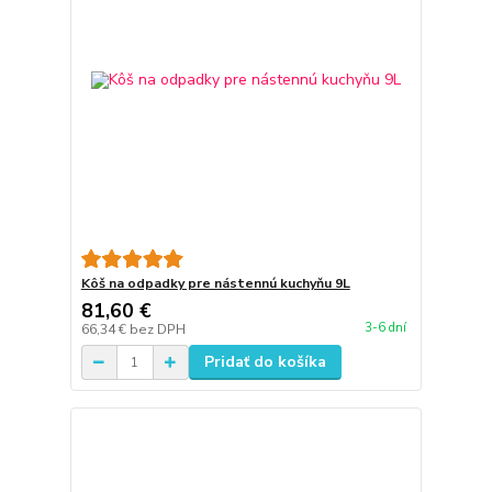
Kôš na odpadky pre nástennú kuchyňu 9L
81,60 €
3-6 dní
66,34 €
bez DPH
Pridať do košíka