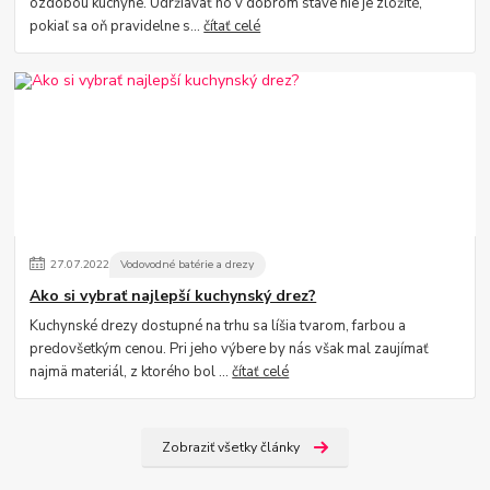
ozdobou kuchyne. Udržiavať ho v dobrom stave nie je zložité,
pokiaľ sa oň pravidelne s...
čítať celé
27
.
07
.
2022
Vodovodné batérie a drezy
Ako si vybrať najlepší kuchynský drez?
Kuchynské drezy dostupné na trhu sa líšia tvarom, farbou a
predovšetkým cenou. Pri jeho výbere by nás však mal zaujímať
najmä materiál, z ktorého bol ...
čítať celé
Zobraziť všetky články