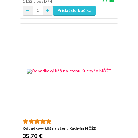
3-6 dní
14,32 €
bez DPH
Pridať do košíka
Odpadkový kôš na stenu Kuchyňa MÔŽE
35,70 €