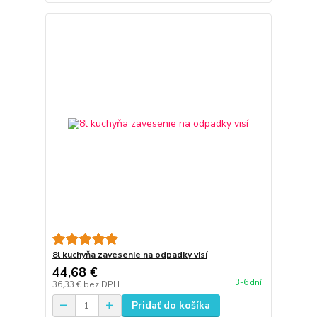
8l kuchyňa zavesenie na odpadky visí
44,68 €
3-6 dní
36,33 €
bez DPH
Pridať do košíka