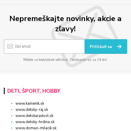
Nepremeškajte novinky, akcie a
zľavy!
Prihlásiť sa
Môžete sa kedykoľvek odhlásiť. Zasielame raz za 14 dní.
DETI, ŠPORT, HOBBY
www.kamenik.sk
www.detsky-raj.sk
www.detskaradost.sk
www.detsky-hrdina.sk
www.domaci-milacik.sk