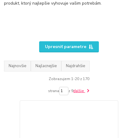
produkt, ktorý najlepšie vyhovuje vašim potrebám.
Upresniť parametre
Najnovšie
Najlacnejšie
Najdrahšie
Zobrazujem 1-20 z 170
strana
z 9
ďalšie