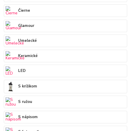
Čierne
Glamour
Umelecké
Keramické
LED
S krížikom
S ružou
S nápisom