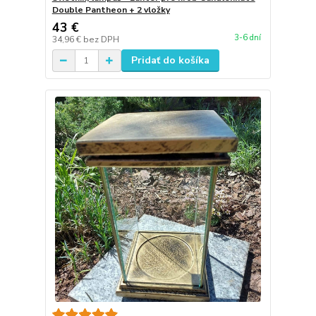
Double Pantheon + 2 vložky
43 €
3-6 dní
34,96 €
bez DPH
Pridať do košíka