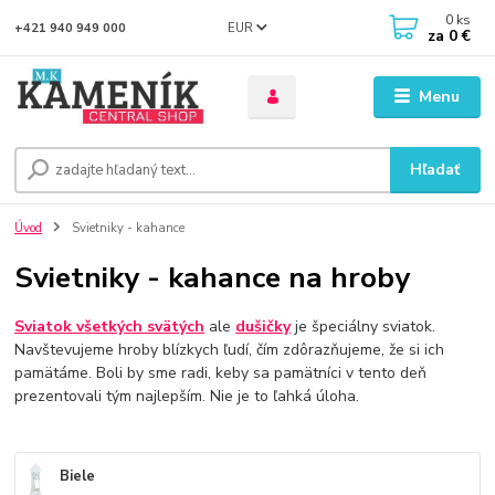
0
ks
EUR
+421 940 949 000
za
0 €
Menu
Hľadať
Úvod
Svietniky - kahance
Svietniky - kahance na hroby
Sviatok všetkých svätých
ale
dušičky
je špeciálny sviatok.
Navštevujeme hroby blízkych ľudí, čím zdôrazňujeme, že si ich
pamätáme. Boli by sme radi, keby sa pamätníci v tento deň
prezentovali tým najlepším. Nie je to ľahká úloha.
Biele