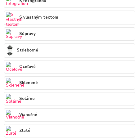
S fotografiou
S vlastným textom
Súpravy
Strieborné
Oceľové
Sklenené
Solárne
Vianočné
Zlaté