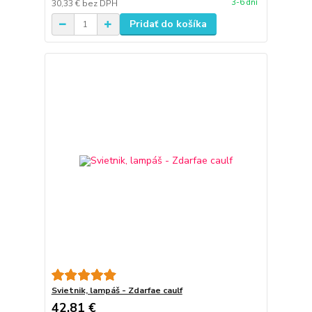
3-6 dní
30,33 €
bez DPH
Pridať do košíka
Svietnik, lampáš - Zdarfae caulf
42,81 €