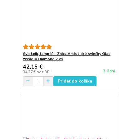
Svietnik, lampáš - Znicz Artistické sviečky Glas
zrkadlo Diamond 2 ks
42,15 €
3-6 dní
34,27 €
bez DPH
Pridať do košíka