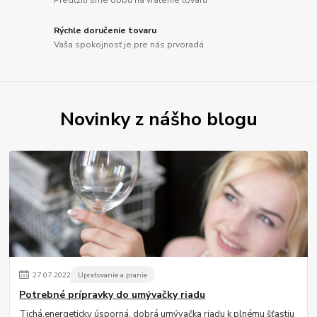
Rýchle doručenie tovaru
Vaša spokojnosť je pre nás prvoradá
Novinky z nášho blogu
27
.
07
.
2022
Upratovanie a pranie
Potrebné prípravky do umývačky riadu
Tichá,energeticky úsporná, dobrá umývačka riadu k plnému šťastiu