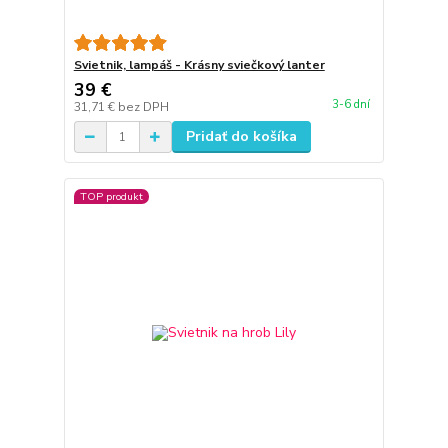
Svietnik, lampáš - Krásny sviečkový lanter
39 €
3-6 dní
31,71 €
bez DPH
Pridať do košíka
TOP produkt