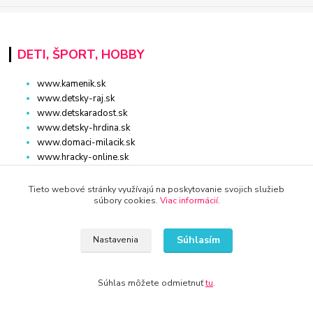
DETI, ŠPORT, HOBBY
www.kamenik.sk
www.detsky-raj.sk
www.detskaradost.sk
www.detsky-hrdina.sk
www.domaci-milacik.sk
www.hracky-online.sk
www.kupelna.shop
www.stonshop.sk
Tieto webové stránky využívajú na poskytovanie svojich služieb
súbory cookies.
Viac informácií
.
www.sanita-kupelne.sk
www.skolsky-batoh.sk
www.sportaturistika.sk
Súhlasím
Nastavenia
www.potraviny-online.sk
www.zlatnictvo-online.sk
www.rybarstvo-kamenik.sk
Súhlas môžete odmietnuť
tu
.