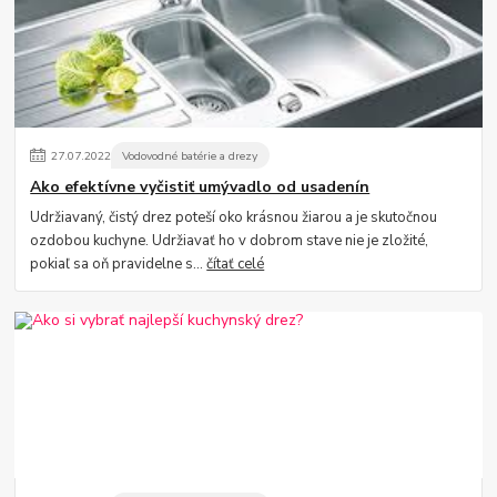
27
.
07
.
2022
Vodovodné batérie a drezy
Ako efektívne vyčistiť umývadlo od usadenín
Udržiavaný, čistý drez poteší oko krásnou žiarou a je skutočnou
ozdobou kuchyne. Udržiavať ho v dobrom stave nie je zložité,
pokiaľ sa oň pravidelne s...
čítať celé