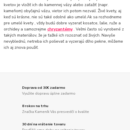
kvetov je vložiť ich do kamennej vázy alebo zaťažiť (napr.
kameňom) obyčajnú vázu, vietor ich potom nezvalí. Živé kvety, aj
keď sú krásne, nie sú také odolné ako umelé.Ak sa rozhodneme
pre umelé kvety , vždy budú dobre vyzerať kosatce, ľalie, ruže a
orchidey a samozrejme
chryzantémy
. Veľmi často sú vyrobené z
takých materiálov, že je ťažké ich rozoznať od živých. Navyše
nevyblednú, netreba ich polievať a vyzerajú dlho pekne, môžeme
ich aj znova použiť.
Doprava od 30€ zadarmo
Využite dopravu úplne zadarmo
8 rokov na trhu
Značka Kameník Vás presvedčí o kvalite
30 dní na vrátenie tovaru
Predĺžili sme dobu na vrátenie tovaru