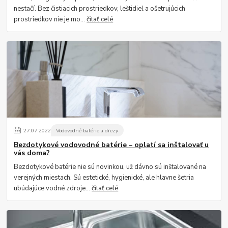
nestačí. Bez čistiacich prostriedkov, leštidiel a ošetrujúcich
prostriedkov nie je mo...
čítať celé
27
.
07
.
2022
Vodovodné batérie a drezy
Bezdotykové vodovodné batérie – oplatí sa inštalovať u
vás doma?
Bezdotykové batérie nie sú novinkou, už dávno sú inštalované na
verejných miestach. Sú estetické, hygienické, ale hlavne šetria
ubúdajúce vodné zdroje...
čítať celé