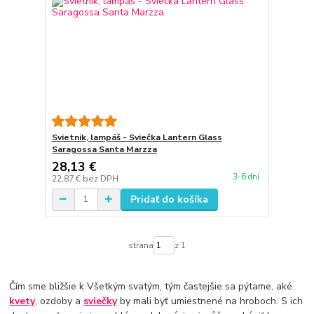
Svietnik, lampáš - Sviečka Lantern Glass
Saragossa Santa Marzza
28,13 €
3-6 dní
22,87 €
bez DPH
Pridať do košíka
strana
z 1
Čím sme bližšie k Všetkým svätým, tým častejšie sa pýtame, aké
kvety
, ozdoby a
sviečky
by mali byť umiestnené na hroboch. S ich