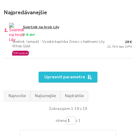
Najpredávanejšie
Svietnik na hrob Lily
1.
3-6 dní
Svietnik, lampáš - Vysoká kaplnka Znnicz s hodinami Lily
28 €
White Gold
22,76 € bez DPH
TOP produkt
Upresniť parametre
Najnovšie
Najlacnejšie
Najdrahšie
Zobrazujem 1-19 z 19
strana
z 1