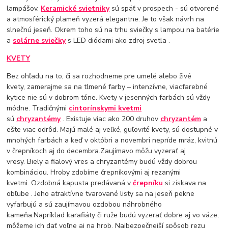
lampášov.
Keramické svietniky
sú späť v prospech - sú otvorené
a atmosférický plameň vyzerá elegantne. Je to však návrh na
slnečnú jeseň. Okrem toho sú na trhu sviečky s lampou na batérie
a
solárne sviečky
s LED diódami ako zdroj svetla .
KVETY
Bez ohľadu na to, či sa rozhodneme pre umelé alebo živé
kvety, zamerajme sa na tlmené farby – intenzívne, viacfarebné
kytice nie sú v dobrom tóne. Kvety v jesenných farbách sú vždy
módne. Tradičnými
cintorínskymi kvetmi
sú
chryzantémy
. Existuje viac ako 200 druhov
chryzantém
a
ešte viac odrôd. Majú malé aj veľké, guľovité kvety, sú dostupné v
mnohých farbách a keď v októbri a novembri nepríde mráz, kvitnú
v črepníkoch aj do decembra.Zaujímavo môžu vyzerať aj
vresy. Biely a fialový vres a chryzantémy budú vždy dobrou
kombináciou. Hroby zdobíme črepníkovými aj rezanými
kvetmi.
Ozdobná kapusta predávaná v
črepníku
si získava na
obľube . Jeho atraktívne tvarované listy sa na jeseň pekne
vyfarbujú a sú zaujímavou ozdobou náhrobného
kameňa.Napríklad karafiáty či ruže budú vyzerať dobre aj vo váze,
môžeme ich dať voľne aj na hrob. Najbezpečnejší spôsob rezu