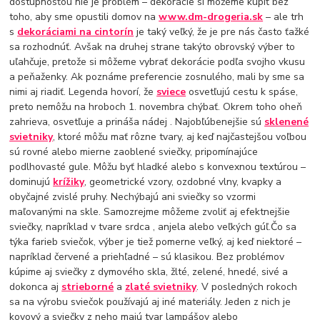
dostupnosťou nie je problém – dekorácie si môžeme kúpiť bez
toho, aby sme opustili domov na
www.dm-drogeria.sk
– ale trh
s
dekoráciami na cintorín
je taký veľký, že je pre nás často ťažké
sa rozhodnúť. Avšak na druhej strane takýto obrovský výber to
uľahčuje, pretože si môžeme vybrať dekorácie podľa svojho vkusu
a peňaženky. Ak poznáme preferencie zosnulého, mali by sme sa
nimi aj riadiť. Legenda hovorí, že
sviece
osvetľujú cestu k spáse,
preto nemôžu na hroboch 1. novembra chýbať. Okrem toho oheň
zahrieva, osvetľuje a prináša nádej . Najobľúbenejšie sú
sklenené
svietniky
, ktoré môžu mať rôzne tvary, aj keď najčastejšou voľbou
sú rovné alebo mierne zaoblené sviečky, pripomínajúce
podlhovasté gule. Môžu byť hladké alebo s konvexnou textúrou –
dominujú
krížiky
, geometrické vzory, ozdobné vlny, kvapky a
obyčajné zvislé pruhy. Nechýbajú ani sviečky so vzormi
maľovanými na skle. Samozrejme môžeme zvoliť aj efektnejšie
sviečky, napríklad v tvare srdca , anjela alebo veľkých gúľ.Čo sa
týka farieb sviečok, výber je tiež pomerne veľký, aj keď niektoré –
napríklad červené a priehľadné – sú klasikou. Bez problémov
kúpime aj sviečky z dymového skla, žlté, zelené, hnedé, sivé a
dokonca aj
strieborné
a
zlaté svietniky
. V posledných rokoch
sa na výrobu sviečok používajú aj iné materiály. Jeden z nich je
kovový a sviečky z neho majú tvar lampášov alebo