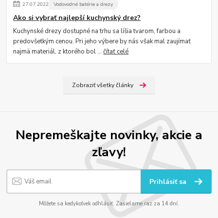
27
.
07
.
2022
Vodovodné batérie a drezy
Ako si vybrať najlepší kuchynský drez?
Kuchynské drezy dostupné na trhu sa líšia tvarom, farbou a
predovšetkým cenou. Pri jeho výbere by nás však mal zaujímať
najmä materiál, z ktorého bol ...
čítať celé
Zobraziť všetky články
Nepremeškajte novinky, akcie a
zľavy!
Prihlásiť sa
Môžete sa kedykoľvek odhlásiť. Zasielame raz za 14 dní.