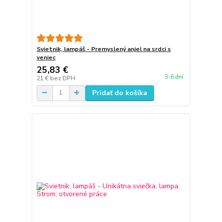
Svietnik, lampáš - Premyslený anjel na srdci s
veniec
25,83 €
3-6 dní
21 €
bez DPH
Pridať do košíka