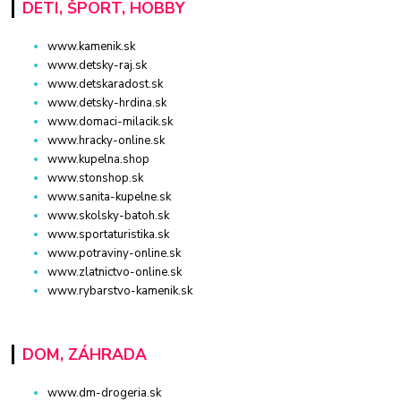
DETI, ŠPORT, HOBBY
www.kamenik.sk
www.detsky-raj.sk
www.detskaradost.sk
www.detsky-hrdina.sk
www.domaci-milacik.sk
www.hracky-online.sk
www.kupelna.shop
www.stonshop.sk
www.sanita-kupelne.sk
www.skolsky-batoh.sk
www.sportaturistika.sk
www.potraviny-online.sk
www.zlatnictvo-online.sk
www.rybarstvo-kamenik.sk
DOM, ZÁHRADA
www.dm-drogeria.sk