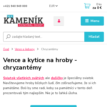
0
ks
EUR
+421 940 949 000
za
0 €
Menu
Hľadať
Úvod
Vence a ikebany
Chryzantémy
Vence a kytice na hroby -
chryzantémy
Sviatok všetkých svätých
ale
dušičky
je špeciálny sviatok.
Navštevujeme hroby blízkych ľudí, čím zdôrazňujeme, že si ich
pamätáme. Boli by sme radi, keby sa pamätníci v tento deň
prezentovali tým najlepším. Nie je to ľahká úloha.