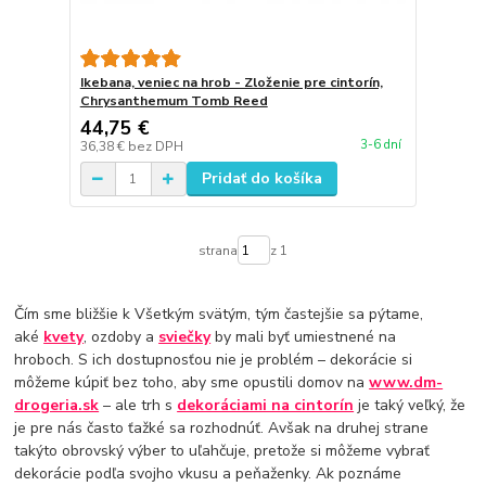
Ikebana, veniec na hrob - Zloženie pre cintorín,
Chrysanthemum Tomb Reed
44,75 €
3-6 dní
36,38 €
bez DPH
Pridať do košíka
strana
z 1
Čím sme bližšie k Všetkým svätým, tým častejšie sa pýtame,
aké
kvety
, ozdoby a
sviečky
by mali byť umiestnené na
hroboch. S ich dostupnosťou nie je problém – dekorácie si
môžeme kúpiť bez toho, aby sme opustili domov na
www.dm-
drogeria.sk
– ale trh s
dekoráciami na cintorín
je taký veľký, že
je pre nás často ťažké sa rozhodnúť. Avšak na druhej strane
takýto obrovský výber to uľahčuje, pretože si môžeme vybrať
dekorácie podľa svojho vkusu a peňaženky. Ak poznáme