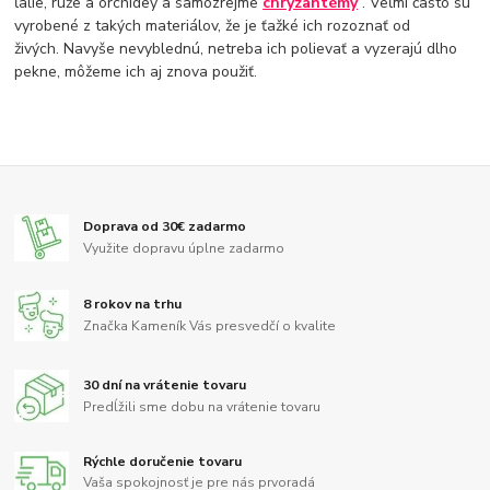
ľalie, ruže a orchidey a samozrejme
chryzantémy
. Veľmi často sú
vyrobené z takých materiálov, že je ťažké ich rozoznať od
živých. Navyše nevyblednú, netreba ich polievať a vyzerajú dlho
pekne, môžeme ich aj znova použiť.
Doprava od 30€ zadarmo
Využite dopravu úplne zadarmo
8 rokov na trhu
Značka Kameník Vás presvedčí o kvalite
30 dní na vrátenie tovaru
Predĺžili sme dobu na vrátenie tovaru
Rýchle doručenie tovaru
Vaša spokojnosť je pre nás prvoradá