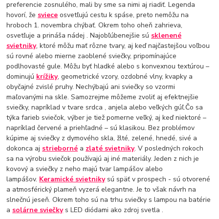
preferencie zosnulého, mali by sme sa nimi aj riadiť. Legenda
hovorí, že
sviece
osvetľujú cestu k spáse, preto nemôžu na
hroboch 1. novembra chýbať. Okrem toho oheň zahrieva,
osvetľuje a prináša nádej . Najobľúbenejšie sú
sklenené
svietniky
, ktoré môžu mať rôzne tvary, aj keď najčastejšou voľbou
sú rovné alebo mierne zaoblené sviečky, pripomínajúce
podlhovasté gule. Môžu byť hladké alebo s konvexnou textúrou –
dominujú
krížiky
, geometrické vzory, ozdobné vlny, kvapky a
obyčajné zvislé pruhy. Nechýbajú ani sviečky so vzormi
maľovanými na skle. Samozrejme môžeme zvoliť aj efektnejšie
sviečky, napríklad v tvare srdca , anjela alebo veľkých gúľ.Čo sa
týka farieb sviečok, výber je tiež pomerne veľký, aj keď niektoré –
napríklad červené a priehľadné – sú klasikou. Bez problémov
kúpime aj sviečky z dymového skla, žlté, zelené, hnedé, sivé a
dokonca aj
strieborné
a
zlaté svietniky
. V posledných rokoch
sa na výrobu sviečok používajú aj iné materiály. Jeden z nich je
kovový a sviečky z neho majú tvar lampášov alebo
lampášov.
Keramické svietniky
sú späť v prospech - sú otvorené
a atmosférický plameň vyzerá elegantne. Je to však návrh na
slnečnú jeseň. Okrem toho sú na trhu sviečky s lampou na batérie
a
solárne sviečky
s LED diódami ako zdroj svetla .