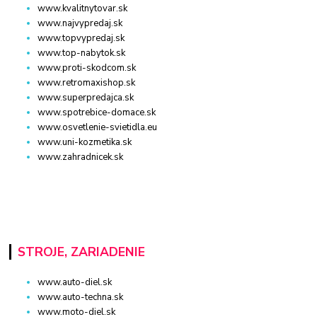
www.kvalitnytovar.sk
www.najvypredaj.sk
www.topvypredaj.sk
www.top-nabytok.sk
www.proti-skodcom.sk
www.retromaxishop.sk
www.superpredajca.sk
www.spotrebice-domace.sk
www.osvetlenie-svietidla.eu
www.uni-kozmetika.sk
www.zahradnicek.sk
STROJE, ZARIADENIE
www.auto-diel.sk
www.auto-techna.sk
www.moto-diel.sk