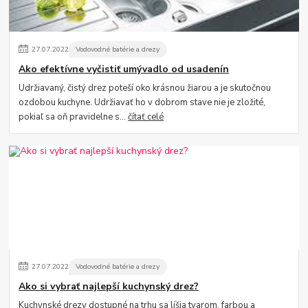
27
.
07
.
2022
Vodovodné batérie a drezy
Ako efektívne vyčistiť umývadlo od usadenín
Udržiavaný, čistý drez poteší oko krásnou žiarou a je skutočnou
ozdobou kuchyne. Udržiavať ho v dobrom stave nie je zložité,
pokiaľ sa oň pravidelne s...
čítať celé
27
.
07
.
2022
Vodovodné batérie a drezy
Ako si vybrať najlepší kuchynský drez?
Kuchynské drezy dostupné na trhu sa líšia tvarom, farbou a