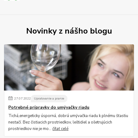
Novinky z nášho blogu
27
.
07
.
2022
Upratovanie a pranie
Potrebné prípravky do umývačky riadu
Tichá,energeticky úsporná, dobrá umývačka riadu k plnému šťastiu
nestačí. Bez čistiacich prostriedkov, leštidiel a ošetrujúcich
prostriedkov nie je mo...
čítať celé