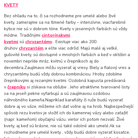
KVETY
Bez ohľadu na to, či sa rozhodneme pre umelé alebo živé
kvety, zamerajme sa na tlmené farby – intenzívne, viacfarebné
kytice nie sú v dobrom tóne. Kvety v jesenných farbách sú vždy
módne. Tradičnými
cintorínskymi
kvetmi
sú
chryzantémy
. Existuje viac ako 200
druhov
chryzantém
a ešte viac odrôd. Majú malé aj veľké,
guľovité kvety, sú dostupné v mnohých farbách a keď v októbri a
novembri nepríde mráz, kvitnú v črepníkoch aj do
decembra.Zaujímavo môžu vyzerať aj vresy. Biely a fialový vres a
chryzantémy budú vždy dobrou kombináciou. Hroby zdobíme
črepníkovými aj rezanými kvetmi.
Ozdobná kapusta predávaná
v
črepníku
si získava na obľube . Jeho atraktívne tvarované listy
sa na jeseň pekne vyfarbujú a sú zaujímavou ozdobou
náhrobného kameňa.Napríklad karafiáty či ruže budú vyzerať
dobre aj vo váze, môžeme ich dať voľne aj na hrob. Najbezpečnejší
spôsob rezu kvetov je vložiť ich do kamennej vázy alebo zaťažiť
(napr. kameňom) obyčajnú vázu, vietor ich potom nezvalí. Živé
kvety, aj keď sú krásne, nie sú také odolné ako umelé.Ak sa
rozhodneme pre umelé kvety , vždy budú dobre vyzerať kosatce,