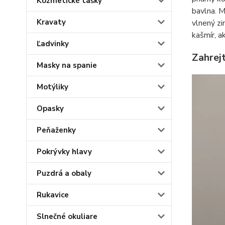
Kozmetické tašky
bavlna. M
Kravaty
vlnený zi
kašmír, ak
Ľadvinky
Zahrejt
Masky na spanie
Motýliky
Opasky
Peňaženky
Pokrývky hlavy
Puzdrá a obaly
Rukavice
Slnečné okuliare