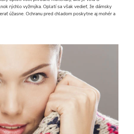
plnok rýchlo vyžmýka. Oplatí sa však vedieť, že dámsky
zerať úžasne. Ochranu pred chladom poskytne aj mohér a