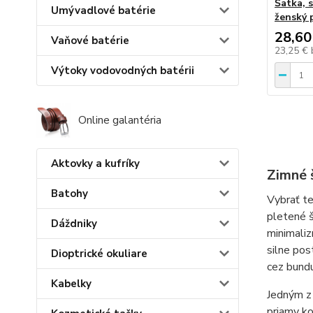
Šatka, 
Umývadlové batérie
ženský 
28,60
Vaňové batérie
23,25 €
Výtoky vodovodných batérii
Online galantéria
Aktovky a kufríky
Zimné š
Batohy
Vybrať te
pletené š
Dáždniky
minimaliz
silne pos
Dioptrické okuliare
cez bundu
Kabelky
Jedným z 
priamy ko