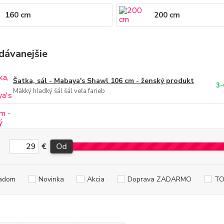
160 cm
200 cm
dávanejšie
Šatka, sál - Mabaya's Shawl 106 cm - ženský produkt
3-
Mäkký hladký šál šál veľa farieb
€
Od
adom
Novinka
Akcia
Doprava ZADARMO
TO