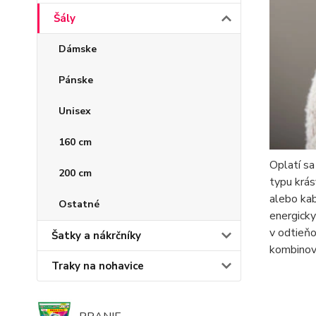
Šály
Dámske
Pánske
Unisex
160 cm
Oplatí sa
200 cm
typu krás
alebo kab
Ostatné
energicky
v odtieňo
Šatky a nákrčníky
kombinov
Traky na nohavice