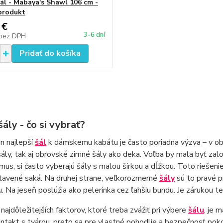
sál - Mabaya's Shawl 106 cm -
produkt
 €
3-6 dní
bez DPH
Pridať do košíka
ály - čo si vybrať?
n najlepší
šál
k dámskemu kabátu je často poriadna výzva – v o
ály, tak aj obrovské zimné šály ako deka. Voľba by mala byť zalo
mus, si často vyberajú šály s malou šírkou a dĺžkou. Toto riešeni
tavené saká. Na druhej strane, veľkorozmerné
šály
sú to pravé p
. Na jeseň poslúžia ako pelerínka cez ľahšiu bundu. Je zárukou tep
najdôležitejších faktorov, ktoré treba zvážiť pri výbere
šálu
, je 
ntakt s tvárou, preto sa pre vlastné pohodlie a bezpečnosť pokožk