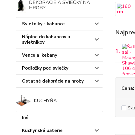
DEKORÁCIE A SVIEČKY NA
HROBY
Svietniky - kahance
Najpre
Náplne do kahancov a
svietnikov
1.
Vence a ikebany
Podložky pod sviečky
Ostatné dekorácie na hroby
Cena:
KUCHYŇA
Skl
Iné
Kuchynské batérie