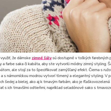
 využiť, že dámske
zimné šály
sú dostupné v toľkých farebných pr
y a farbe saka či kabáta, aby ste vytvorili módny zimný styling. 
átom, ale stojí za to špecifikovať zamýšľaný efekt. Čierna s ru
 a s námorníckou modrou vytvorí tlmený a elegantný styling. V
ch šedej a bielej, ako aj k tmavým farbám, ako je fľaškovozelen
ať s ich tmavšími odtieňmi, napríklad seladónové sako s tmavo