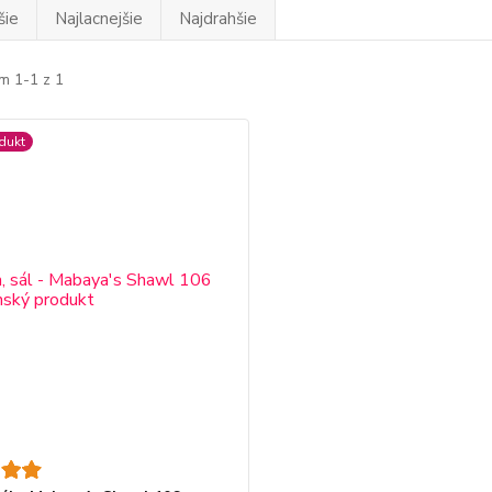
šie
Najlacnejšie
Najdrahšie
m 1-1 z 1
dukt