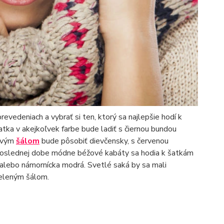
evedeniach a vybrať si ten, ktorý sa najlepšie hodí k
Šatka v akejkoľvek farbe bude ladiť s čiernou bundou
žovým
šálom
bude pôsobiť dievčensky, s červenou
 poslednej dobe módne béžové kabáty sa hodia k šatkám
á alebo námornícka modrá. Svetlé saká by sa mali
zeleným šálom.