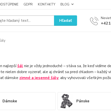
ODSTÚPENIE
GDPR
KONTAKTY
BLOG
Neviet
Hľadať
+421
Šály
n najlepší
šál
nie je vždy jednoduché – stáva sa, že keď vidíme d
te nielen dobre vyzerať, ale aj chrániť sa pred chladom – každý v
rať dámske
zimné a jesenné šály
, aby vyhovovali všetkým pož
Dámske
Pánske