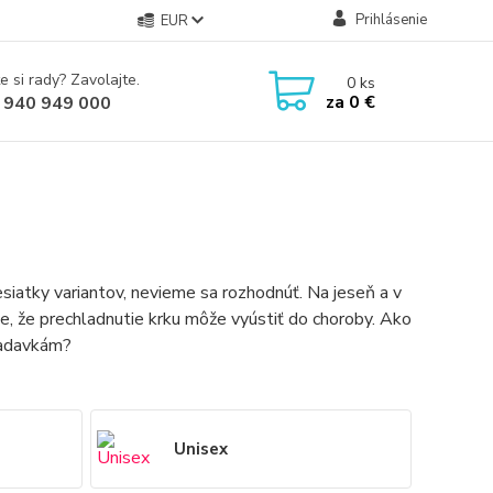
Prihlásenie
EUR
e si rady? Zavolajte.
0
ks
za
0 €
 940 949 000
esiatky variantov, nevieme sa rozhodnúť. Na jeseň a v
ie, že prechladnutie krku môže vyústiť do choroby. Ako
iadavkám?
Unisex