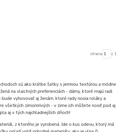
strana
z 1
bchodoch sú ako krátke šatky s jemnou textúrou a módne
žená na vlastných preferenciách - dámy, ktoré majú radi
e bude vyhovovať aj ženám, ktoré rady nosia roláky a
re všetkých zimomrivých - v zime ich môžete nosiť pod aj
la aj v tých najchladnejších dňoch!
materiál, z ktorého je vyrobená. Ide o kus odevu, ktorý má
y oplatí voliť prírodné materiály, ako je vlna či