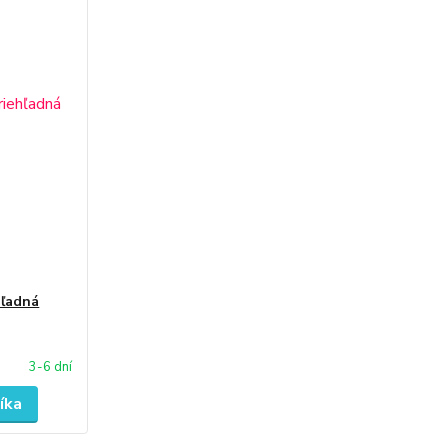
hľadná
3-6 dní
íka