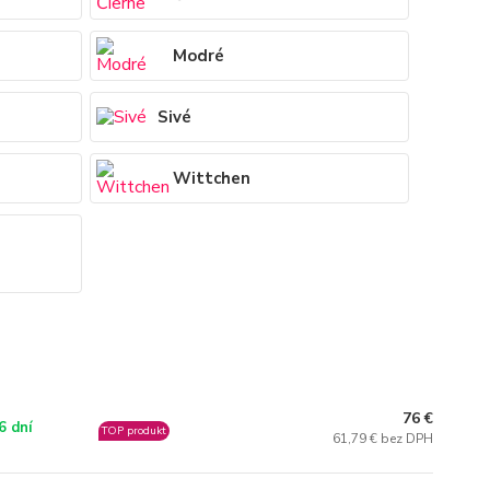
Modré
Sivé
Wittchen
76 €
6 dní
TOP produkt
61,79 € bez DPH