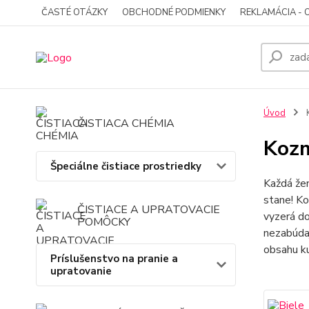
ČASTÉ OTÁZKY
OBCHODNÉ PODMIENKY
REKLAMÁCIA - 
Úvod
K
ČISTIACA CHÉMIA
Kozm
Špeciálne čistiace prostriedky
Každá žen
stane! Ko
ČISTIACE A UPRATOVACIE
vyzerá do
POMÔCKY
nezabúdaj
obsahu ku
Príslušenstvo na pranie a
upratovanie