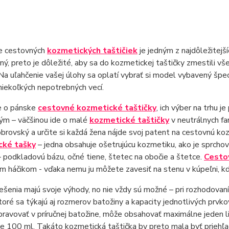
re cestovných
kozmetických taštičiek
je jedným z najdôležitejší
, preto je dôležité, aby sa do kozmetickej taštičky zmestili vš
 Na uľahčenie vašej úlohy sa oplatí vybrať si model vybavený špec
niekoľkých nepotrebných vecí.
de o pánske
cestovné kozmetické taštičky
, ich výber na trhu 
ým – väčšinou ide o malé
kozmetické taštičky
v neutrálnych fa
obrovský a určite si každá žena nájde svoj patent na cestovnú 
cké tašky
– jedna obsahuje ošetrujúcu kozmetiku, ako je sprcho
 podkladovú bázu, očné tiene, štetec na obočie a štetce.
Cesto
m háčikom - vďaka nemu ju môžete zavesiť na stenu v kúpeľni, k
ešenia majú svoje výhody, no nie vždy sú možné – pri rozhodovaní
toré sa týkajú aj rozmerov batožiny a kapacity jednotlivých prvko
ravovať v príručnej batožine, môže obsahovať maximálne jeden l
 100 ml. Takáto kozmetická taštička by preto mala byť priehľa