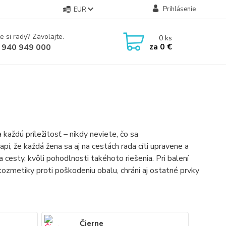
Prihlásenie
EUR
e si rady? Zavolajte.
0
ks
za
0 €
 940 949 000
 každú príležitosť – nikdy neviete, čo sa
í, že každá žena sa aj na cestách rada cíti upravene a
a cesty, kvôli pohodlnosti takéhoto riešenia. Pri balení
kozmetiky proti poškodeniu obalu, chráni aj ostatné prvky
Čierne