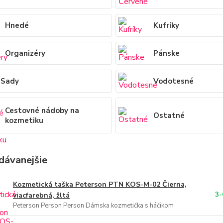
Hnedé
Kufríky
Organizéry
Pánske
Sady
Vodotesné
Cestovné nádoby na
Ostatné
kozmetiku
dávanejšie
Kozmetická taška Peterson PTN KOS-M-02 Čierna,
3-
viacfarebná, žltá
Peterson Person Person Dámska kozmetička s háčikom