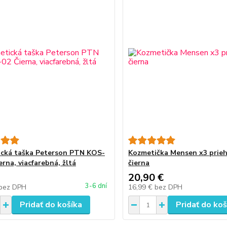
cká taška Peterson PTN KOS-
Kozmetička Mensen x3 prie
rna, viacfarebná, žltá
čierna
20,90 €
3-6 dní
bez DPH
16,99 €
bez DPH
Pridať do košíka
Pridať do koš