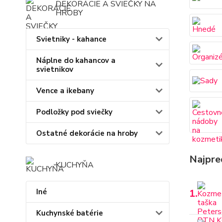
DEKORÁCIE A SVIEČKY NA
HROBY
Svietniky - kahance
Náplne do kahancov a
svietnikov
Vence a ikebany
Podložky pod sviečky
Ostatné dekorácie na hroby
Najpre
KUCHYŇA
Iné
1.
Kuchynské batérie