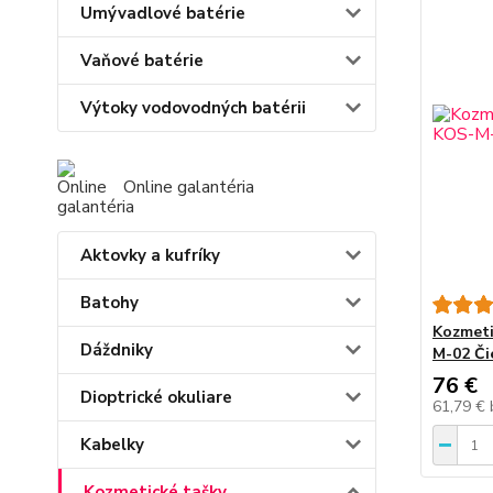
Umývadlové batérie
Vaňové batérie
Výtoky vodovodných batérii
Online galantéria
Aktovky a kufríky
Batohy
Kozmeti
Dáždniky
M-02 Čie
76 €
Dioptrické okuliare
61,79 €
Kabelky
Kozmetické tašky