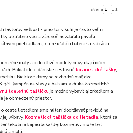
strana
z 1
ch faktorov veľkosť - priestor v kufri je často veľmi
etky potrebné veci a zároveň nezabrala priveľa
iálnymi priehradkami, ktoré uľahčia balenie a zabránia
je pomerne malý a jednotlivé modely nevynikajú ničím
rbách. Pokiaľ ide o dámske cestovné
kozmetické tašky
,
kozmetiku. Niektoré dámy sa rozhodnú mať dve
vý gél, šampón na vlasy a balzam, a druhá kozmetické
vnú toaletnú taštičku
je možné vybaviť aj zrkadlom a
de je obmedzený priestor.
 o ceste lietadlom sme nútení dodržiavať pravidlá na
v jej výbavy.
Kozmetická taštička do lietadla
, ktorá sa
iter tekutín a kapacita každej kozmetiky môže byť
dná a malá.