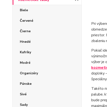
Biele
Červené
Pri výbe
obmedzený
Čierne
priestor.
zbaleniu 
Hnedé
Pokiaľ i
Kufríky
výnimočn
výber je 
Modré
kozmeti
doplnky –
Organizéry
špeciálny
Pánske
Takéto ri
palube, k
Sivé
bude prep
Sady
maximálne