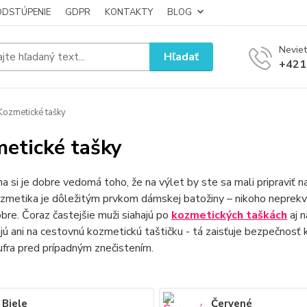
ODSTÚPENIE
GDPR
KONTAKTY
BLOG
Neviet
Hľadať
+421
ozmetické tašky
etické tašky
a si je dobre vedomá toho, že na výlet by ste sa mali pripraviť na
zmetika je dôležitým prvkom dámskej batožiny – nikoho neprekvap
bre. Čoraz častejšie muži siahajú po
kozmetických taškách
aj n
ú ani na cestovnú kozmetickú taštičku - tá zaisťuje bezpečnosť 
fra pred prípadným znečistením.
Biele
Červené