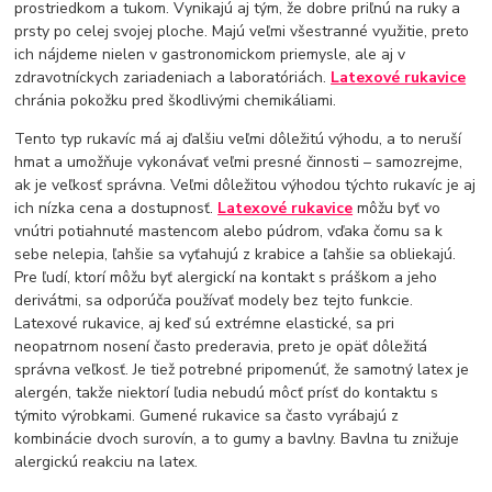
prostriedkom a tukom. Vynikajú aj tým, že dobre priľnú na ruky a
prsty po celej svojej ploche. Majú veľmi všestranné využitie, preto
ich nájdeme nielen v gastronomickom priemysle, ale aj v
zdravotníckych zariadeniach a laboratóriách.
Latexové rukavice
chránia pokožku pred škodlivými chemikáliami.
Tento typ rukavíc má aj ďalšiu veľmi dôležitú výhodu, a to neruší
hmat a umožňuje vykonávať veľmi presné činnosti – samozrejme,
ak je veľkosť správna. Veľmi dôležitou výhodou týchto rukavíc je aj
ich nízka cena a dostupnosť.
Latexové rukavice
môžu byť vo
vnútri potiahnuté mastencom alebo púdrom, vďaka čomu sa k
sebe nelepia, ľahšie sa vyťahujú z krabice a ľahšie sa obliekajú.
Pre ľudí, ktorí môžu byť alergickí na kontakt s práškom a jeho
derivátmi, sa odporúča používať modely bez tejto funkcie.
Latexové rukavice, aj keď sú extrémne elastické, sa pri
neopatrnom nosení často prederavia, preto je opäť dôležitá
správna veľkosť. Je tiež potrebné pripomenúť, že samotný latex je
alergén, takže niektorí ľudia nebudú môcť prísť do kontaktu s
týmito výrobkami. Gumené rukavice sa často vyrábajú z
kombinácie dvoch surovín, a to gumy a bavlny. Bavlna tu znižuje
alergickú reakciu na latex.