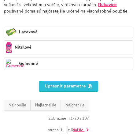
veľkosť s, veľkosť m a väčšie, v rôznych farbách.
Rukavice
používané doma sú najčastejšie určené na viacnásobné použitie.
Latexové
Nitrilové
Gumenné
Upresniť parametre
Najnovšie
Najlacnejšie
Najdrahšie
Zobrazujem 1-20 z 107
strana
z 6
ďalšie