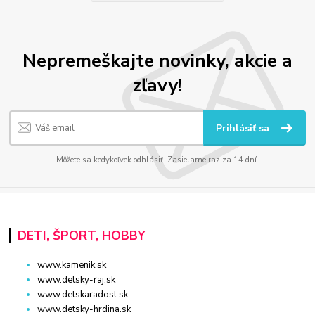
Nepremeškajte novinky, akcie a
zľavy!
Prihlásiť sa
Môžete sa kedykoľvek odhlásiť. Zasielame raz za 14 dní.
DETI, ŠPORT, HOBBY
www.kamenik.sk
www.detsky-raj.sk
www.detskaradost.sk
www.detsky-hrdina.sk