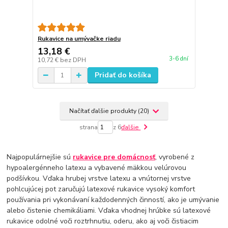
Rukavice na umývačke riadu
13,18 €
3-6 dní
10,72 €
bez DPH
Pridať do košíka
Načítať ďalšie produkty (20)
strana
z 6
ďalšie
Najpopulárnejšie sú
rukavice pre domácnosť
, vyrobené z
hypoalergénneho latexu a vybavené mäkkou velúrovou
podšívkou. Vďaka hrubej vrstve latexu a vnútornej vrstve
pohlcujúcej pot zaručujú latexové rukavice vysoký komfort
používania pri vykonávaní každodenných činností, ako je umývanie
alebo čistenie chemikáliami. Vďaka vhodnej hrúbke sú latexové
rukavice odolné voči roztrhnutiu, oderu, ako aj voči čistiacim