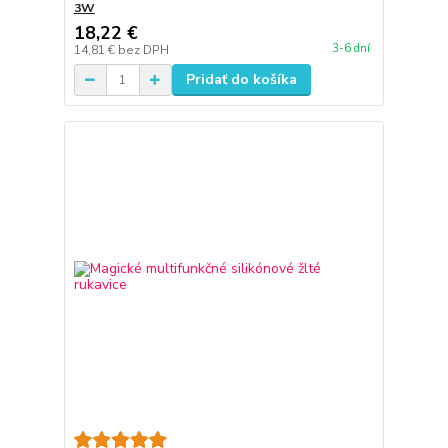
3W
18,22 €
3-6 dní
14,81 €
bez DPH
Pridať do košíka