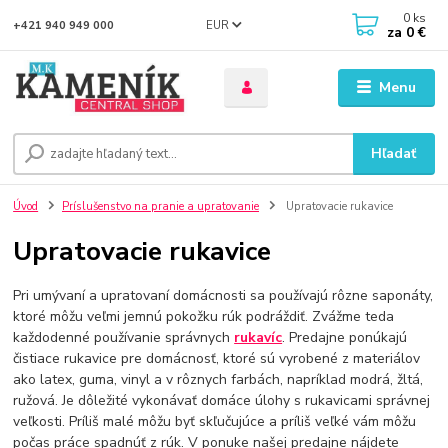
0
ks
EUR
+421 940 949 000
za
0 €
Menu
Hľadať
Úvod
Príslušenstvo na pranie a upratovanie
Upratovacie rukavice
Upratovacie rukavice
Pri umývaní a upratovaní domácnosti sa používajú rôzne saponáty,
ktoré môžu veľmi jemnú pokožku rúk podráždiť. Zvážme teda
každodenné používanie správnych
rukavíc
. Predajne ponúkajú
čistiace rukavice pre domácnosť, ktoré sú vyrobené z materiálov
ako latex, guma, vinyl a v rôznych farbách, napríklad modrá, žltá,
ružová. Je dôležité vykonávať domáce úlohy s rukavicami správnej
veľkosti. Príliš malé môžu byť skľučujúce a príliš veľké vám môžu
počas práce spadnúť z rúk. V ponuke našej predajne nájdete