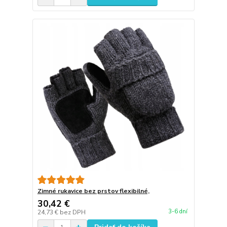
Zimné rukavice bez prstov flexibilné,
30,42 €
3-6 dní
24,73 €
bez DPH