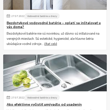
27
.
07
.
2022
Vodovodné batérie a drezy
Bezdotykové vodovodné batérie – oplatí sa inštalovať u
vás doma?
Bezdotykové batérie nie sú novinkou, už dávno sú inštalované na
verejných miestach. Sú estetické, hygienické, ale hlavne šetria
ubúdajúce vodné zdroje...
čítať celé
27
.
07
.
2022
Vodovodné batérie a drezy
Ako efektívne vyčistiť umývadlo od usadenín