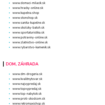
www.domaci-milacik.sk
www.hracky-online.sk
www.kupelna.shop
www.stonshop.sk
www.sanita-kupelne.sk
www.skolsky-batoh.sk
www.sportaturistika.sk
www.potraviny-online.sk
www.zlatnictvo-online.sk
www.rybarstvo-kamenik.sk
DOM, ZÁHRADA
www.dm-drogeria.sk
www.kvalitnytovar.sk
www.najvypredaj.sk
www.topvypredaj.sk
www.top-nabytok.sk
www.proti-skodcom.sk
www.retromaxishop.sk