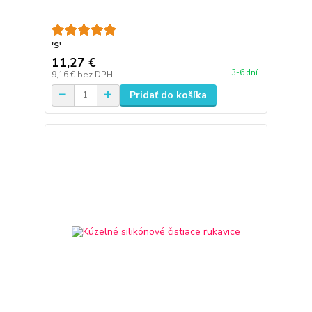
'S'
11,27 €
3-6 dní
9,16 €
bez DPH
Pridať do košíka