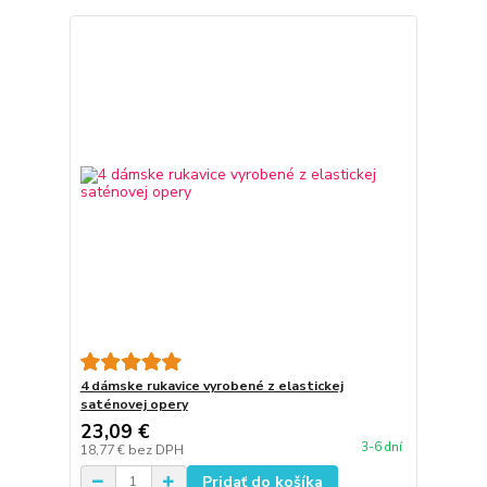
4 dámske rukavice vyrobené z elastickej
saténovej opery
23,09 €
3-6 dní
18,77 €
bez DPH
Pridať do košíka