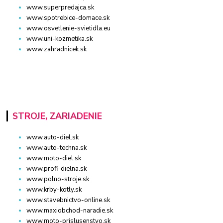
www.superpredajca.sk
www.spotrebice-domace.sk
www.osvetlenie-svietidla.eu
www.uni-kozmetika.sk
www.zahradnicek.sk
STROJE, ZARIADENIE
www.auto-diel.sk
www.auto-techna.sk
www.moto-diel.sk
www.profi-dielna.sk
www.polno-stroje.sk
www.krby-kotly.sk
www.stavebnictvo-online.sk
www.maxiobchod-naradie.sk
www.moto-prislusenstvo.sk