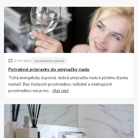
27
.
07
.
2022
Upratovanie a pranie
Potrebné prípravky do umývačky riadu
Tichá,energeticky úsporná, dobrá umývačka riadu k plnému šťastiu
nestačí. Bez čistiacich prostriedkov, leštidiel a ošetrujúcich
prostriedkov nie je mo...
čítať celé