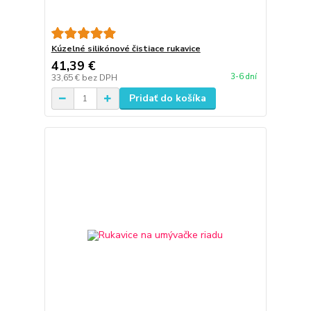
Kúzelné silikónové čistiace rukavice
41,39 €
3-6 dní
33,65 €
bez DPH
Pridať do košíka