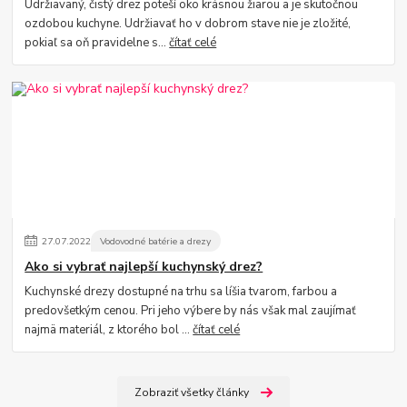
Udržiavaný, čistý drez poteší oko krásnou žiarou a je skutočnou
ozdobou kuchyne. Udržiavať ho v dobrom stave nie je zložité,
pokiaľ sa oň pravidelne s...
čítať celé
27
.
07
.
2022
Vodovodné batérie a drezy
Ako si vybrať najlepší kuchynský drez?
Kuchynské drezy dostupné na trhu sa líšia tvarom, farbou a
predovšetkým cenou. Pri jeho výbere by nás však mal zaujímať
najmä materiál, z ktorého bol ...
čítať celé
Zobraziť všetky články