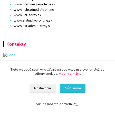
www.firemne-zariadenie.sk
www.nahradnediely.online
www.uni-zdrav.sk
www.zlatnictvo-online.sk
www.zariadenie-firmy.sk
Kontakty
www.dm-drogeria.sk
Tieto webové stránky využívajú na poskytovanie svojich služieb
súbory cookies.
Viac informácií
.
Viktória
+421 940 949 000
Súhlasím
Nastavenia
info@kamenik.sk
Súhlas môžete odmietnuť
tu
.