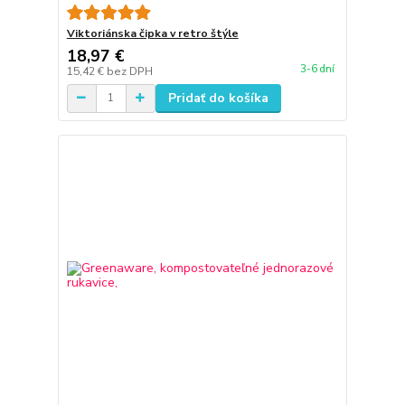
Viktoriánska čipka v retro štýle
18,97 €
3-6 dní
15,42 €
bez DPH
Pridať do košíka