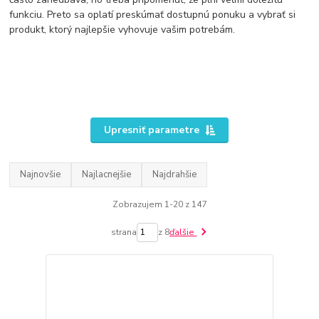
funkciu. Preto sa oplatí preskúmať dostupnú ponuku a vybrať si
produkt, ktorý najlepšie vyhovuje vašim potrebám.
Upresniť parametre
Najnovšie
Najlacnejšie
Najdrahšie
Zobrazujem 1-20 z 147
strana
z 8
ďalšie