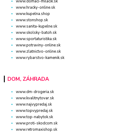
www.domaci-milacik.sk
www.hracky-online.sk
www.kupelna.shop
www.stonshop.sk
www.sanita-kupelne.sk
www.skolsky-batoh.sk
www.sportaturistika.sk
www.potraviny-online.sk
www.zlatnictvo-online.sk
www.rybarstvo-kamenik.sk
DOM, ZÁHRADA
www.dm-drogeria.sk
www.kvalitnytovar.sk
www.najvypredaj.sk
www.topvypredaj.sk
www.top-nabytok.sk
www.proti-skodcom.sk
www.retromaxishop.sk