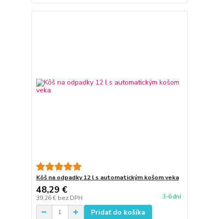
Kôš na odpadky 12 l s automatickým košom veka
48,29 €
3-6 dní
39,26 €
bez DPH
Pridať do košíka