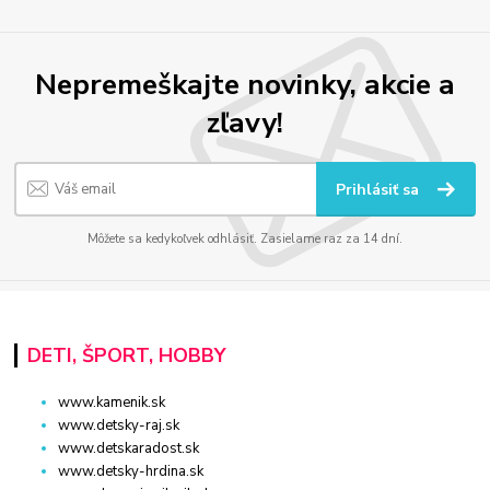
Nepremeškajte novinky, akcie a
zľavy!
Prihlásiť sa
Môžete sa kedykoľvek odhlásiť. Zasielame raz za 14 dní.
DETI, ŠPORT, HOBBY
www.kamenik.sk
www.detsky-raj.sk
www.detskaradost.sk
www.detsky-hrdina.sk