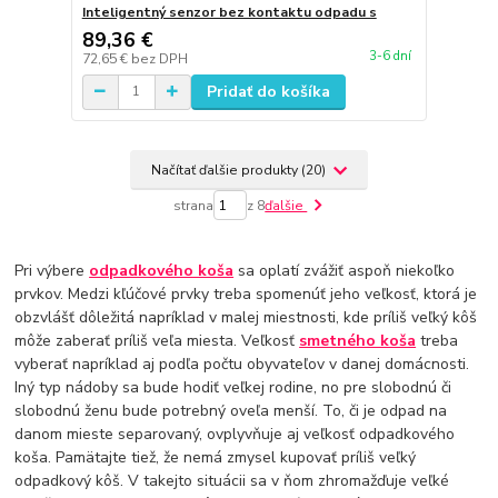
Inteligentný senzor bez kontaktu odpadu s
89,36 €
3-6 dní
72,65 €
bez DPH
Pridať do košíka
Načítať ďalšie produkty (20)
strana
z 8
ďalšie
Pri výbere
odpadkového koša
sa oplatí zvážiť aspoň niekoľko
prvkov. Medzi kľúčové prvky treba spomenúť jeho veľkosť, ktorá je
obzvlášť dôležitá napríklad v malej miestnosti, kde príliš veľký kôš
môže zaberať príliš veľa miesta. Veľkosť
smetného koša
treba
vyberať napríklad aj podľa počtu obyvateľov v danej domácnosti.
Iný typ nádoby sa bude hodiť veľkej rodine, no pre slobodnú či
slobodnú ženu bude potrebný oveľa menší. To, či je odpad na
danom mieste separovaný, ovplyvňuje aj veľkosť odpadkového
koša. Pamätajte tiež, že nemá zmysel kupovať príliš veľký
odpadkový kôš. V takejto situácii sa v ňom zhromažďuje veľké