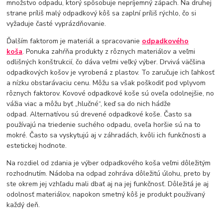
množstvo odpadu, ktorý spôsobuje nepríjemný zápach. Na druhej
strane príliš malý odpadkový kôš sa zaplní príliš rýchlo, čo si
vyžaduje časté vyprázdňovanie.
Ďalším faktorom je materiál a spracovanie
odpadkového
koša
. Ponuka zahŕňa produkty z rôznych materiálov a veľmi
odlišných konštrukcií, čo dáva veľmi veľký výber. Drvivá väčšina
odpadkových košov je vyrobená z plastov. To zaručuje ich ľahkosť
a nízku obstarávaciu cenu. Môžu sa však poškodiť pod vplyvom
rôznych faktorov. Kovové odpadkové koše sú oveľa odolnejšie, no
vážia viac a môžu byť „hlučné“, keď sa do nich hádže
odpad. Alternatívou sú drevené odpadkové koše. Často sa
používajú na triedenie suchého odpadu, oveľa horšie sú na to
mokré. Často sa vyskytujú aj v záhradách, kvôli ich funkčnosti a
estetickej hodnote.
Na rozdiel od zdania je výber odpadkového koša veľmi dôležitým
rozhodnutím. Nádoba na odpad zohráva dôležitú úlohu, preto by
ste okrem jej vzhľadu mali dbať aj na jej funkčnosť. Dôležitá je aj
odolnosť materiálov, napokon smetný kôš je produkt používaný
každý deň.