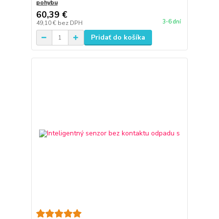
pohybu
60,39 €
3-6 dní
49,10 €
bez DPH
Pridať do košíka