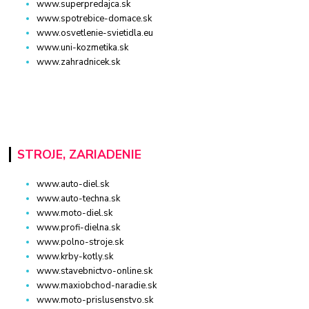
www.superpredajca.sk
www.spotrebice-domace.sk
www.osvetlenie-svietidla.eu
www.uni-kozmetika.sk
www.zahradnicek.sk
STROJE, ZARIADENIE
www.auto-diel.sk
www.auto-techna.sk
www.moto-diel.sk
www.profi-dielna.sk
www.polno-stroje.sk
www.krby-kotly.sk
www.stavebnictvo-online.sk
www.maxiobchod-naradie.sk
www.moto-prislusenstvo.sk