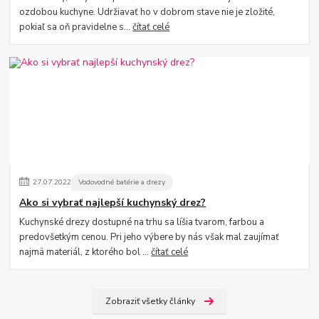
ozdobou kuchyne. Udržiavať ho v dobrom stave nie je zložité,
pokiaľ sa oň pravidelne s...
čítať celé
27
.
07
.
2022
Vodovodné batérie a drezy
Ako si vybrať najlepší kuchynský drez?
Kuchynské drezy dostupné na trhu sa líšia tvarom, farbou a
predovšetkým cenou. Pri jeho výbere by nás však mal zaujímať
najmä materiál, z ktorého bol ...
čítať celé
Zobraziť všetky články