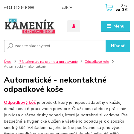
0
ks
EUR
+421 940 949 000
za
0 €
Menu
Hľadať
Úvod
Príslušenstvo na pranie a upratovanie
Odpadkové koše
Automatické - nekontaktné
Automatické - nekontaktné
odpadkové koše
Odpadkový kôš
je produkt, ktorý je nepostrádateľný v každej
domácnosti či pracovnom priestore. Či už doma alebo v práci, nie
je núdza o rôzne druhy odpadu, ktoré je potrebné zlikvidovať. Pre
bezpečné a hygienické uloženie všetkého odpadu je k dispozícii
smetný kôš. Vzhľadom na jeho bežné používanie sa jeho výber
často zanedbáva, no treba pripomenúť, že plní veľmi dôležitú