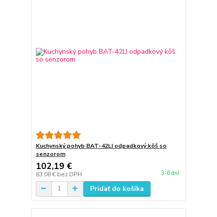
Kuchynský pohyb BAT-42LI odpadkový kôš so
senzorom
102,19 €
3-6 dní
83,08 €
bez DPH
Pridať do košíka