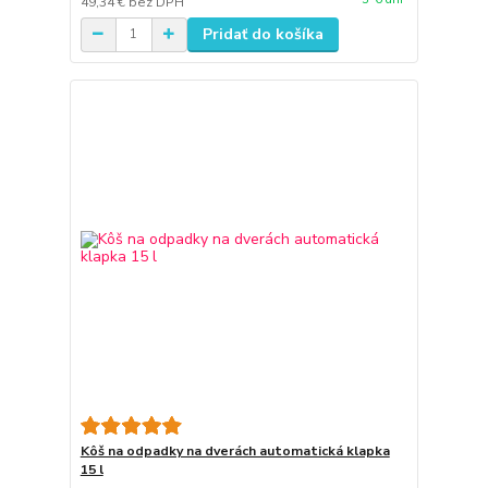
49,34 €
bez DPH
Pridať do košíka
Kôš na odpadky na dverách automatická klapka
15 l