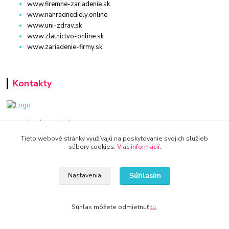
www.firemne-zariadenie.sk
www.nahradnediely.online
www.uni-zdrav.sk
www.zlatnictvo-online.sk
www.zariadenie-firmy.sk
Kontakty
www.dm-drogeria.sk
Tieto webové stránky využívajú na poskytovanie svojich služieb
Viktória
súbory cookies.
Viac informácií
.
+421 940 949 000
Súhlasím
Nastavenia
info@kamenik.sk
Súhlas môžete odmietnuť
tu
.