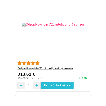
Odpadkový bin 72L inteligentný senzor
313,61 €
3-6 dní
254,97 €
bez DPH
Pridať do košíka