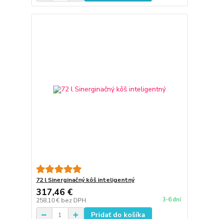
72 l Sinerginačný kôš inteligentný
317,46 €
3-6 dní
258,10 €
bez DPH
Pridať do košíka