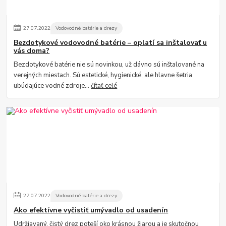
27
.
07
.
2022
Vodovodné batérie a drezy
Bezdotykové vodovodné batérie – oplatí sa inštalovať u
vás doma?
Bezdotykové batérie nie sú novinkou, už dávno sú inštalované na
verejných miestach. Sú estetické, hygienické, ale hlavne šetria
ubúdajúce vodné zdroje...
čítať celé
27
.
07
.
2022
Vodovodné batérie a drezy
Ako efektívne vyčistiť umývadlo od usadenín
Udržiavaný, čistý drez poteší oko krásnou žiarou a je skutočnou