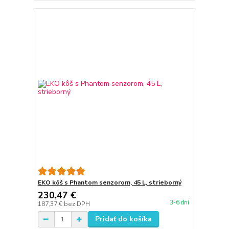
EKO kôš s Phantom senzorom, 45 L, strieborný
230,47 €
3-6 dní
187,37 €
bez DPH
Pridať do košíka