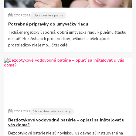
27
.
07
.
2022
Upratovanie a pranie
Potrebné prípravky do umývačky riadu
Tichá,energeticky úsporná, dobrá umývačka riadu k plnému šťastiu
nestačí. Bez čistiacich prostriedkov, leštidiel a ošetrujúcich
prostriedkov nie je mo...
čítať celé
27
.
07
.
2022
Vodovodné batérie a drezy
Bezdotykové vodovodné batérie – oplatí sa inštalovať u
vás doma?
Bezdotykové batérie nie sú novinkou, už dávno sú inštalované na