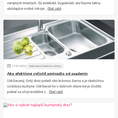
verejných miestach. Sú estetické, hygienické, ale hlavne šetria
ubúdajúce vodné zdroje...
čítať celé
27
.
07
.
2022
Vodovodné batérie a drezy
Ako efektívne vyčistiť umývadlo od usadenín
Udržiavaný, čistý drez poteší oko krásnou žiarou a je skutočnou
ozdobou kuchyne. Udržiavať ho v dobrom stave nie je zložité,
pokiaľ sa oň pravidelne s...
čítať celé