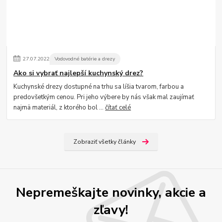
27
.
07
.
2022
Vodovodné batérie a drezy
Ako si vybrať najlepší kuchynský drez?
Kuchynské drezy dostupné na trhu sa líšia tvarom, farbou a
predovšetkým cenou. Pri jeho výbere by nás však mal zaujímať
najmä materiál, z ktorého bol ...
čítať celé
Zobraziť všetky články
Nepremeškajte novinky, akcie a
zľavy!