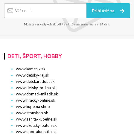
Prihlásiť sa
Môžete sa kedykoľvek odhlásiť. Zasielame raz za 14 dní.
DETI, ŠPORT, HOBBY
www.kamenik.sk
www.detsky-raj.sk
www.detskaradost.sk
www.detsky-hrdina.sk
www.domaci-milacik.sk
www.hracky-online.sk
www.kupelna.shop
www.stonshop.sk
www.sanita-kupelne.sk
www.skolsky-batoh.sk
www.sportaturistika.sk