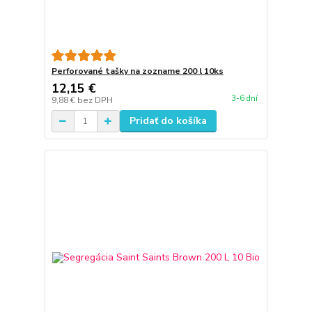
Perforované tašky na zozname 200 l 10ks
12,15 €
3-6 dní
9,88 €
bez DPH
Pridať do košíka