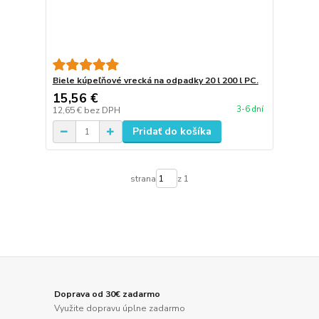
Biele kúpeľňové vrecká na odpadky 20 l 200 l PC.
15,56 €
3-6 dní
12,65 €
bez DPH
Pridať do košíka
strana
z 1
Doprava od 30€ zadarmo
Využite dopravu úplne zadarmo