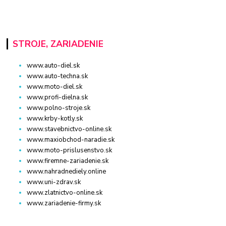
STROJE, ZARIADENIE
www.auto-diel.sk
www.auto-techna.sk
www.moto-diel.sk
www.profi-dielna.sk
www.polno-stroje.sk
www.krby-kotly.sk
www.stavebnictvo-online.sk
www.maxiobchod-naradie.sk
www.moto-prislusenstvo.sk
www.firemne-zariadenie.sk
www.nahradnediely.online
www.uni-zdrav.sk
www.zlatnictvo-online.sk
www.zariadenie-firmy.sk