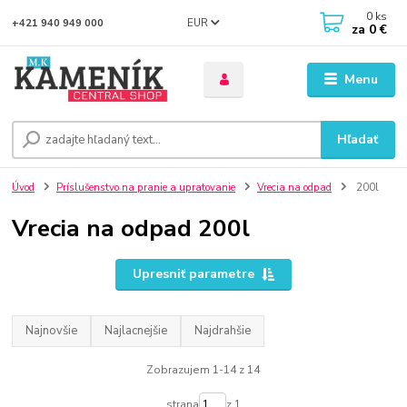
0
ks
EUR
+421 940 949 000
za
0 €
Menu
Hľadať
Úvod
Príslušenstvo na pranie a upratovanie
Vrecia na odpad
200l
Vrecia na odpad 200l
Upresniť parametre
Najnovšie
Najlacnejšie
Najdrahšie
Zobrazujem 1-14 z 14
strana
z 1