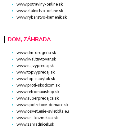
www.potraviny-online.sk
www.zlatnictvo-online.sk
www.rybarstvo-kamenik.sk
DOM, ZÁHRADA
www.dm-drogeria.sk
www.kvalitnytovar.sk
www.najvypredaj.sk
www.topvypredaj.sk
www.top-nabytok.sk
www.proti-skodcom.sk
www.retromaxishop.sk
www.superpredajca.sk
www.spotrebice-domace.sk
www.osvetlenie-svietidla.eu
www.uni-kozmetika.sk
www.zahradnicek.sk