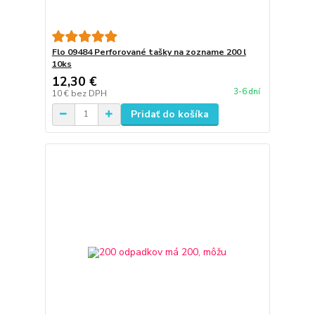
Flo 09484 Perforované tašky na zozname 200 l
10ks
12,30 €
3-6 dní
10 €
bez DPH
Pridať do košíka