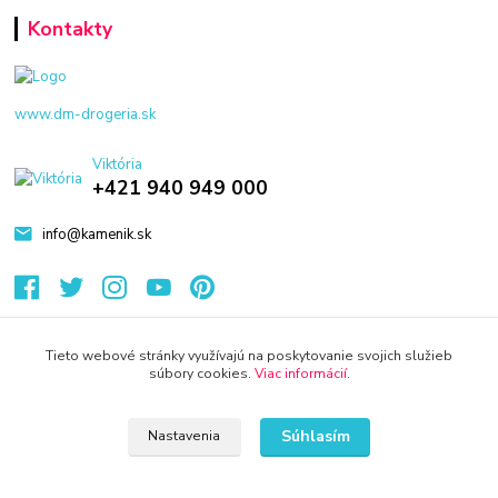
Kontakty
www.dm-drogeria.sk
Viktória
+421 940 949 000
info@kamenik.sk
Tieto webové stránky využívajú na poskytovanie svojich služieb
súbory cookies.
Viac informácií
.
© 2024 Všetky práva vyhradené KAMENIK.SK
Vytvorené na
Eshop-rychlo.sk
Súhlasím
Nastavenia