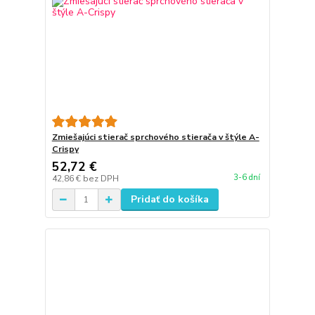
Zmiešajúci stierač sprchového stierača v štýle A-
Crispy
52,72 €
3-6 dní
42,86 €
bez DPH
Pridať do košíka