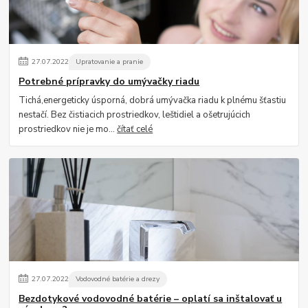
27
.
07
.
2022
Upratovanie a pranie
Potrebné prípravky do umývačky riadu
Tichá,energeticky úsporná, dobrá umývačka riadu k plnému šťastiu
nestačí. Bez čistiacich prostriedkov, leštidiel a ošetrujúcich
prostriedkov nie je mo...
čítať celé
27
.
07
.
2022
Vodovodné batérie a drezy
Bezdotykové vodovodné batérie – oplatí sa inštalovať u