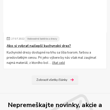
27
.
07
.
2022
Vodovodné batérie a drezy
Ako si vybrať najlepší kuchynský drez?
Kuchynské drezy dostupné na trhu sa líšia tvarom, farbou a
predovšetkým cenou. Pri jeho výbere by nás však mal zaujímať
najmä materiál, z ktorého bol ...
čítať celé
Zobraziť všetky články
Nepremeškajte novinky, akcie a