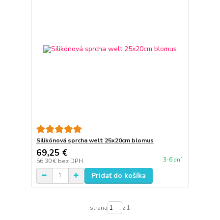
Silikónová sprcha welt 25x20cm blomus
69,25 €
3-6 dní
56,30 €
bez DPH
Pridať do košíka
strana
z 1