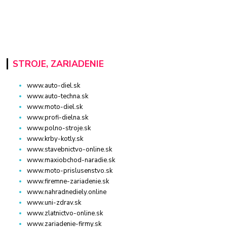
STROJE, ZARIADENIE
www.auto-diel.sk
www.auto-techna.sk
www.moto-diel.sk
www.profi-dielna.sk
www.polno-stroje.sk
www.krby-kotly.sk
www.stavebnictvo-online.sk
www.maxiobchod-naradie.sk
www.moto-prislusenstvo.sk
www.firemne-zariadenie.sk
www.nahradnediely.online
www.uni-zdrav.sk
www.zlatnictvo-online.sk
www.zariadenie-firmy.sk