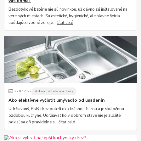
vás doma?
Bezdotykové batérie nie sú novinkou, už dávno sú inštalované na
verejných miestach. Sú estetické, hygienické, ale hlavne šetria
ubúdajúce vodné zdroje...
čítať celé
27
.
07
.
2022
Vodovodné batérie a drezy
Ako efektívne vyčistiť umývadlo od usadenín
Udržiavaný, čistý drez poteší oko krásnou žiarou a je skutočnou
ozdobou kuchyne. Udržiavať ho v dobrom stave nie je zložité,
pokiaľ sa oň pravidelne s...
čítať celé