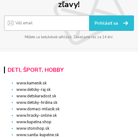
zľavy!
Prihlásiť sa
Môžete sa kedykoľvek odhlásiť. Zasielame raz za 14 dní.
DETI, ŠPORT, HOBBY
www.kamenik.sk
www.detsky-raj.sk
www.detskaradost.sk
www.detsky-hrdina.sk
www.domaci-milacik.sk
www.hracky-online.sk
www.kupelna.shop
www.stonshop.sk
www.sanita-kupelne.sk