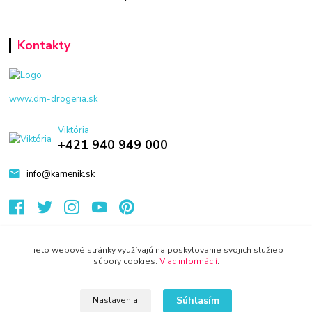
Kontakty
www.dm-drogeria.sk
Viktória
+421 940 949 000
info@kamenik.sk
Tieto webové stránky využívajú na poskytovanie svojich služieb
súbory cookies.
Viac informácií
.
© 2024 Všetky práva vyhradené KAMENIK.SK
Vytvorené na
Eshop-rychlo.sk
Súhlasím
Nastavenia