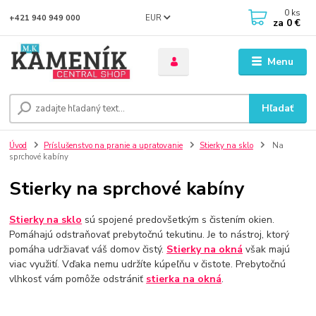
0
ks
EUR
+421 940 949 000
za
0 €
Menu
Hľadať
Úvod
Príslušenstvo na pranie a upratovanie
Stierky na sklo
Na
sprchové kabíny
Stierky na sprchové kabíny
Stierky na sklo
sú spojené predovšetkým s čistením okien.
Pomáhajú odstraňovať prebytočnú tekutinu. Je to nástroj, ktorý
pomáha udržiavať váš domov čistý.
Stierky na okná
však majú
viac využití. Vďaka nemu udržíte kúpeľňu v čistote. Prebytočnú
vlhkosť vám pomôže odstrániť
stierka na okná
.