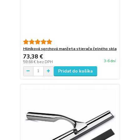
Hliníková sprchová manžeta stierača čelného skla
73,38 €
3-6 dní
59,66 €
bez DPH
Pridať do košíka