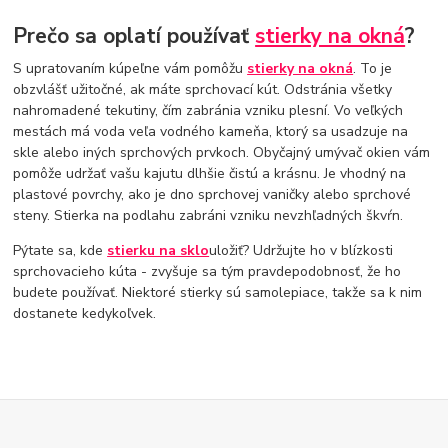
Prečo sa oplatí používať
stierky na okná
?
S upratovaním kúpeľne vám pomôžu
stierky na okná
. To je
obzvlášť užitočné, ak máte sprchovací kút. Odstránia všetky
nahromadené tekutiny, čím zabránia vzniku plesní. Vo veľkých
mestách má voda veľa vodného kameňa, ktorý sa usadzuje na
skle alebo iných sprchových prvkoch. Obyčajný umývač okien vám
pomôže udržať vašu kajutu dlhšie čistú a krásnu. Je vhodný na
plastové povrchy, ako je dno sprchovej vaničky alebo sprchové
steny. Stierka na podlahu zabráni vzniku nevzhľadných škvŕn.
Pýtate sa, kde
stierku na sklo
uložiť? Udržujte ho v blízkosti
sprchovacieho kúta - zvyšuje sa tým pravdepodobnosť, že ho
budete používať. Niektoré stierky sú samolepiace, takže sa k nim
dostanete kedykoľvek.