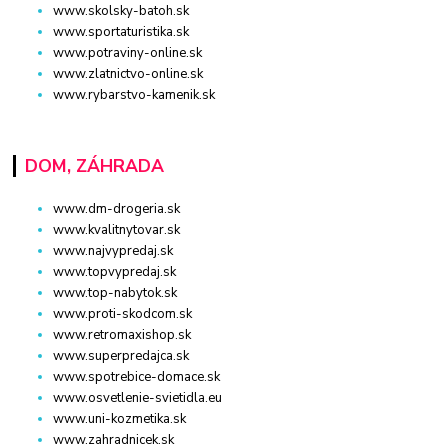
www.skolsky-batoh.sk
www.sportaturistika.sk
www.potraviny-online.sk
www.zlatnictvo-online.sk
www.rybarstvo-kamenik.sk
DOM, ZÁHRADA
www.dm-drogeria.sk
www.kvalitnytovar.sk
www.najvypredaj.sk
www.topvypredaj.sk
www.top-nabytok.sk
www.proti-skodcom.sk
www.retromaxishop.sk
www.superpredajca.sk
www.spotrebice-domace.sk
www.osvetlenie-svietidla.eu
www.uni-kozmetika.sk
www.zahradnicek.sk