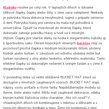
Klobúky
nosíme po celý rok. V teplejších dňoch si dávame
látkové čiapky, čiapky alebo šilty, v zime zasa zateplené. Niekedy
je pokrývka hlavy dokonca nevyhnutná, najmä v prípade seniorov
či detí. Pokrývka hlavy pre seniora by mala byť pohodlná a
univerzálna. Oplatí sa investovať do vlnenej čiapky, ktorá
dokonale zahreje pokožku hlavy a hodí sa k mnohým
štýlom. Čiapky pre staršie dámy sa hodia k elegantnému kabátu aj
k športovému saku. Okrem klasických vlnených
baretov
stojí za
pozornosť plochá čiapka s módnym kockovaným šiltom, plstený
klobúk alebo turban. V závislosti od ročného obdobia môže byť
turban vyrobený z vlny alebo tenkého, efektného materiálu. Tieto
efektné čiapky sú dokonalým riešením k letným šatám a v zime k
elegantnému outfitu.
V poslednej dobe sú veľmi obľúbené BUCKET HAT, ktoré sú
dostupné v mnohých zaujímavých vzoroch. BUCKET HAT majú
nápisy, vzory, potlače a rôzne farby. Najobľúbenejšie modely sú
čierne, biele alebo nahé. Môžu mať zaujímavé dekorácie, vďaka
ktorým každá štylizácia získa charakter. Ako ich nosiť? V
chladnejších dňoch ich kombinujeme s mikinou a džínsami a v
horúcich dňoch ku šortkám a topu. Ženy ich kombinujú s mini