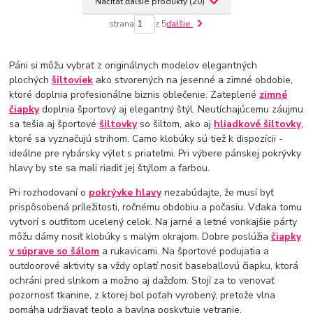
Načítať ďalšie produkty (20)
strana
z 5
ďalšie
Páni si môžu vybrať z originálnych modelov elegantných
plochých
šiltoviek
ako stvorených na jesenné a zimné obdobie,
ktoré doplnia profesionálne biznis oblečenie. Zateplené
zimné
čiapky
doplnia športový aj elegantný štýl. Neutíchajúcemu záujmu
sa tešia aj športové
šiltovky
so šiltom, ako aj
hliadkové šiltovky
,
ktoré sa vyznačujú strihom. Camo klobúky sú tiež k dispozícii -
ideálne pre rybársky výlet s priateľmi. Pri výbere pánskej pokrývky
hlavy by ste sa mali riadiť jej štýlom a farbou.
Pri rozhodovaní o
pokrývke hlavy
nezabúdajte, že musí byť
prispôsobená príležitosti, ročnému obdobiu a počasiu. Vďaka tomu
vytvorí s outfitom ucelený celok. Na jarné a letné vonkajšie párty
môžu dámy nosiť klobúky s malým okrajom. Dobre poslúžia
čiapky
v súprave so šálom
a rukavicami. Na športové podujatia a
outdoorové aktivity sa vždy oplatí nosiť baseballovú čiapku, ktorá
ochráni pred slnkom a možno aj dažďom. Stojí za to venovať
pozornosť tkanine, z ktorej bol poťah vyrobený, pretože vlna
pomáha udržiavať teplo a bavlna poskytuje vetranie.