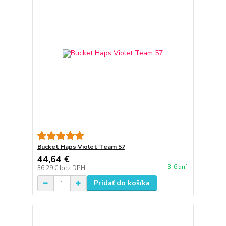
Bucket Haps Violet Team 57
44,64 €
3-6 dní
36,29 €
bez DPH
Pridať do košíka