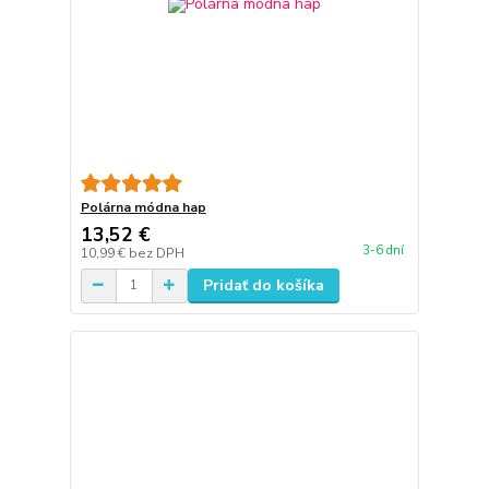
Polárna módna hap
13,52 €
3-6 dní
10,99 €
bez DPH
Pridať do košíka