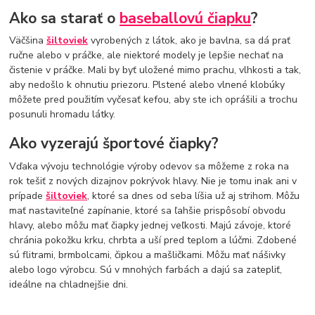
Ako sa starať o
baseballovú čiapku
?
Väčšina
šiltoviek
vyrobených z látok, ako je bavlna, sa dá prať
ručne alebo v práčke, ale niektoré modely je lepšie nechať na
čistenie v práčke. Mali by byť uložené mimo prachu, vlhkosti a tak,
aby nedošlo k ohnutiu priezoru. Plstené alebo vlnené klobúky
môžete pred použitím vyčesať kefou, aby ste ich oprášili a trochu
posunuli hromadu látky.
Ako vyzerajú športové čiapky?
Vďaka vývoju technológie výroby odevov sa môžeme z roka na
rok tešiť z nových dizajnov pokrývok hlavy. Nie je tomu inak ani v
prípade
šiltoviek
, ktoré sa dnes od seba líšia už aj strihom. Môžu
mať nastaviteľné zapínanie, ktoré sa ľahšie prispôsobí obvodu
hlavy, alebo môžu mať čiapky jednej veľkosti. Majú závoje, ktoré
chránia pokožku krku, chrbta a uší pred teplom a lúčmi. Zdobené
sú flitrami, brmbolcami, čipkou a mašličkami. Môžu mať nášivky
alebo logo výrobcu. Sú v mnohých farbách a dajú sa zatepliť,
ideálne na chladnejšie dni.