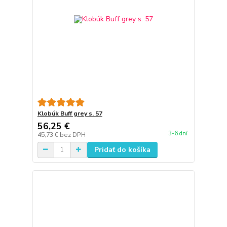
Klobúk Buff grey s. 57
56,25 €
3-6 dní
45,73 €
bez DPH
Pridať do košíka