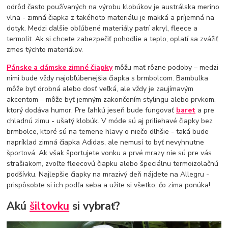
odrôd často používaných na výrobu klobúkov je austrálska merino
vlna - zimná čiapka z takéhoto materiálu je mäkká a príjemná na
dotyk. Medzi ďalšie obľúbené materiály patrí akryl, fleece a
termolit. Ak si chcete zabezpečiť pohodlie a teplo, oplatí sa zvážiť
zmes týchto materiálov.
Pánske a dámske zimné čiapky
môžu mať rôzne podoby – medzi
nimi bude vždy najobľúbenejšia čiapka s brmbolcom. Bambulka
môže byť drobná alebo dosť veľká, ale vždy je zaujímavým
akcentom – môže byť jemným zakončením stylingu alebo prvkom,
ktorý dodáva humor. Pre ľahkú jeseň bude fungovať
baret
a pre
chladnú zimu - ušatý klobúk. V móde sú aj priliehavé čiapky bez
brmbolce, ktoré sú na temene hlavy o niečo dlhšie - taká bude
napríklad zimná čiapka Adidas, ale nemusí to byť nevyhnutne
športová. Ak však športujete vonku a prvé mrazy nie sú pre vás
strašiakom, zvoľte fleecovú čiapku alebo špeciálnu termoizolačnú
podšívku. Najlepšie čiapky na mrazivý deň nájdete na Allegru -
prispôsobte si ich podľa seba a užite si všetko, čo zima ponúka!
Akú
šiltovku
si vybrať?