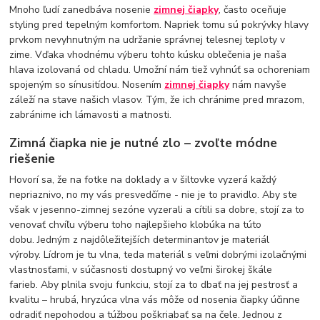
Mnoho ľudí zanedbáva nosenie
zimnej čiapky
, často oceňuje
styling pred tepelným komfortom. Napriek tomu sú pokrývky hlavy
prvkom nevyhnutným na udržanie správnej telesnej teploty v
zime. Vďaka vhodnému výberu tohto kúsku oblečenia je naša
hlava izolovaná od chladu. Umožní nám tiež vyhnúť sa ochoreniam
spojeným so sínusitídou. Nosením
zimnej čiapky
nám navyše
záleží na stave našich vlasov. Tým, že ich chránime pred mrazom,
zabránime ich lámavosti a matnosti.
Zimná čiapka nie je nutné zlo – zvoľte módne
riešenie
Hovorí sa, že na fotke na doklady a v šiltovke vyzerá každý
nepriaznivo, no my vás presvedčíme - nie je to pravidlo. Aby ste
však v jesenno-zimnej sezóne vyzerali a cítili sa dobre, stojí za to
venovať chvíľu výberu toho najlepšieho klobúka na túto
dobu. Jedným z najdôležitejších determinantov je materiál
výroby. Lídrom je tu vlna, teda materiál s veľmi dobrými izolačnými
vlastnosťami, v súčasnosti dostupný vo veľmi širokej škále
farieb. Aby plnila svoju funkciu, stojí za to dbať na jej pestrosť a
kvalitu – hrubá, hryzúca vlna vás môže od nosenia čiapky účinne
odradiť nepohodou a túžbou poškriabať sa na čele. Jednou z