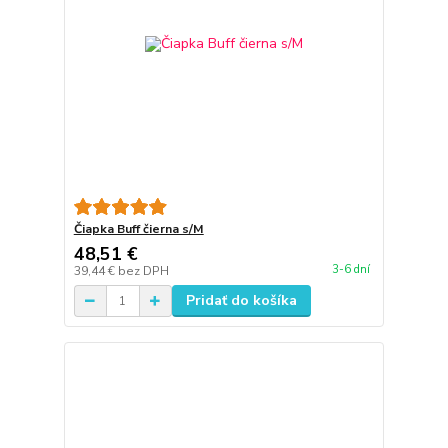
Čiapka Buff čierna s/M
48,51 €
3-6 dní
39,44 €
bez DPH
Pridať do košíka