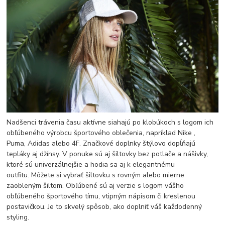
Nadšenci trávenia času aktívne siahajú po klobúkoch s logom ich
obľúbeného výrobcu športového oblečenia, napríklad Nike ,
Puma, Adidas alebo 4F. Značkové doplnky štýlovo dopĺňajú
tepláky aj džínsy. V ponuke sú aj šiltovky bez potlače a nášivky,
ktoré sú univerzálnejšie a hodia sa aj k elegantnému
outfitu. Môžete si vybrať šiltovku s rovným alebo mierne
zaobleným šiltom. Obľúbené sú aj verzie s logom vášho
obľúbeného športového tímu, vtipným nápisom či kreslenou
postavičkou. Je to skvelý spôsob, ako doplniť váš každodenný
styling.