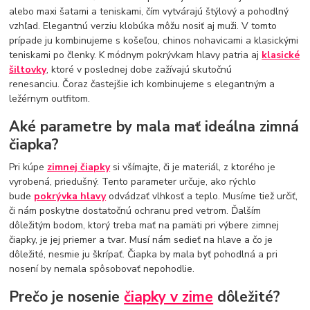
alebo maxi šatami a teniskami, čím vytvárajú štýlový a pohodlný
vzhľad. Elegantnú verziu klobúka môžu nosiť aj muži. V tomto
prípade ju kombinujeme s košeľou, chinos nohavicami a klasickými
teniskami po členky. K módnym pokrývkam hlavy patria aj
klasické
šiltovky
, ktoré v poslednej dobe zažívajú skutočnú
renesanciu. Čoraz častejšie ich kombinujeme s elegantným a
ležérnym outfitom.
Aké parametre by mala mať ideálna zimná
čiapka?
Pri kúpe
zimnej čiapky
si všímajte, či je materiál, z ktorého je
vyrobená, priedušný. Tento parameter určuje, ako rýchlo
bude
pokrývka hlavy
odvádzať vlhkosť a teplo. Musíme tiež určiť,
či nám poskytne dostatočnú ochranu pred vetrom. Ďalším
dôležitým bodom, ktorý treba mať na pamäti pri výbere zimnej
čiapky, je jej priemer a tvar. Musí nám sedieť na hlave a čo je
dôležité, nesmie ju škrípať. Čiapka by mala byť pohodlná a pri
nosení by nemala spôsobovať nepohodlie.
Prečo je nosenie
čiapky v zime
dôležité?