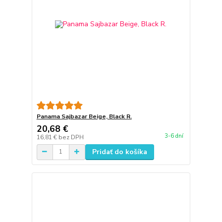
Panama Sajbazar Beige, Black R.
20,68 €
3-6 dní
16,81 €
bez DPH
Pridať do košíka