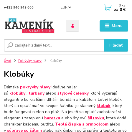
0
ks
EUR
+421 940 949 000
za
0 €
Menu
Hľadať
Úvod
Pokrývky hlavy
Klobúky
Klobúky
Dámske
pokrývky hlavy
ideálne na jar
sú
klobúky
,
turbany
alebo
štýlové čelenky
, ktoré vyzerajú
elegantne ku kratším i dlhším bundám a kabátom. Letný klobúk,
ktorý sa oplatí mať vo svojom šatníku, je slamený
klobúk
, ktorý
bude fungovať nielen na pláži. Na jeseň sa oplatí zaobstarať si
elegantnú zateplenú
baretku
alebo štýlovú
šiltovku
, ktorá dodá
charakter každému outfitu.
Teplá čiapka s brmbolcom
alebo
v
súprave so šálom
alebo nákrčníkom udrží správnu teplotu aj vo