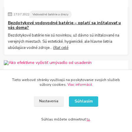
27
.
07
.
2022
Vodovodné batérie a drezy
Bezdotykové vodovodné batérie – oplatí sa inštalovať u
vás doma?
Bezdotykové batérie nie sú novinkou, už dávno sú inštalované na
verejných miestach. Sú estetické, hygienické, ale hlavne šetria
ubúdajúce vodné zdroje...
čítať celé
Tieto webové stránky využívajú na poskytovanie svojich služieb
súbory cookies.
Viac informácií
.
Súhlasím
Nastavenia
27
.
07
.
2022
Vodovodné batérie a drezy
Súhlas môžete odmietnuť
tu
.
Ako efektívne vyčistiť umývadlo od usadenín
Udržiavaný, čistý drez poteší oko krásnou žiarou a je skutočnou