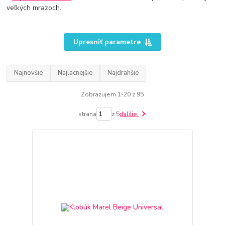
veľkých mrazoch.
Upresniť parametre
Najnovšie
Najlacnejšie
Najdrahšie
Zobrazujem 1-20 z 95
strana
z 5
ďalšie