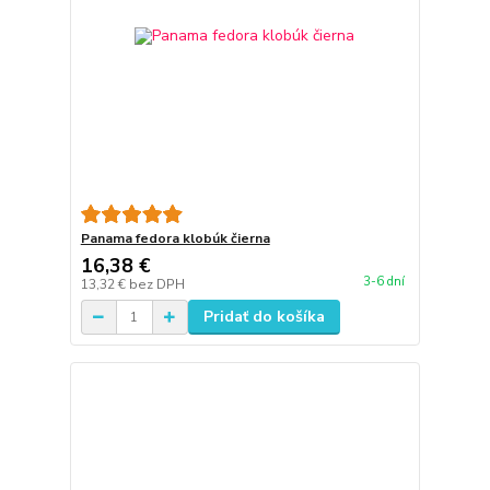
Panama fedora klobúk čierna
16,38 €
3-6 dní
13,32 €
bez DPH
Pridať do košíka