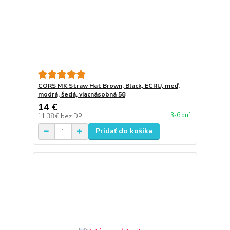
CORS MK Straw Hat Brown, Black, ECRU, meď,
modrá, šedá, viacnásobná 58
14 €
3-6 dní
11,38 €
bez DPH
Pridať do košíka