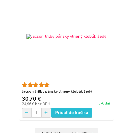
Jacson trilby pánsky vlnený klobúk šedý
30,70 €
3-6 dní
24,96 €
bez DPH
Pridať do košíka