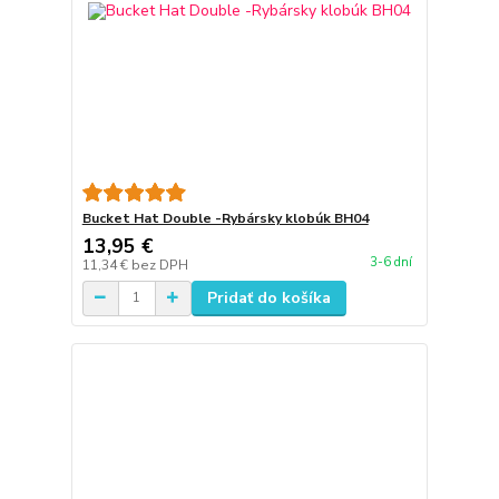
Bucket Hat Double -Rybársky klobúk BH04
13,95 €
3-6 dní
11,34 €
bez DPH
Pridať do košíka