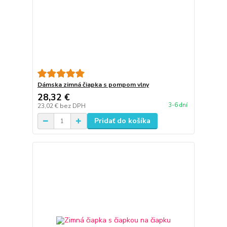
Dámska zimná čiapka s pompom vlny
28,32 €
3-6 dní
23,02 €
bez DPH
Pridať do košíka