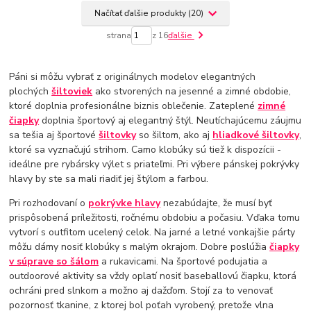
Načítať ďalšie produkty (20)
strana
z 16
ďalšie
Páni si môžu vybrať z originálnych modelov elegantných
plochých
šiltoviek
ako stvorených na jesenné a zimné obdobie,
ktoré doplnia profesionálne biznis oblečenie. Zateplené
zimné
čiapky
doplnia športový aj elegantný štýl. Neutíchajúcemu záujmu
sa tešia aj športové
šiltovky
so šiltom, ako aj
hliadkové šiltovky
,
ktoré sa vyznačujú strihom. Camo klobúky sú tiež k dispozícii -
ideálne pre rybársky výlet s priateľmi. Pri výbere pánskej pokrývky
hlavy by ste sa mali riadiť jej štýlom a farbou.
Pri rozhodovaní o
pokrývke hlavy
nezabúdajte, že musí byť
prispôsobená príležitosti, ročnému obdobiu a počasiu. Vďaka tomu
vytvorí s outfitom ucelený celok. Na jarné a letné vonkajšie párty
môžu dámy nosiť klobúky s malým okrajom. Dobre poslúžia
čiapky
v súprave so šálom
a rukavicami. Na športové podujatia a
outdoorové aktivity sa vždy oplatí nosiť baseballovú čiapku, ktorá
ochráni pred slnkom a možno aj dažďom. Stojí za to venovať
pozornosť tkanine, z ktorej bol poťah vyrobený, pretože vlna