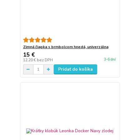
Zimná čiapka s brmbolcom hnedá, univerzálna
15 €
3-6 dní
12,20 €
bez DPH
Pridať do košíka