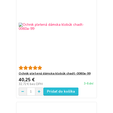
Ochnik pletená dámska klobúk chadt-0060a-99
40,25 €
3-6 dní
32,72 €
bez DPH
Pridať do košíka