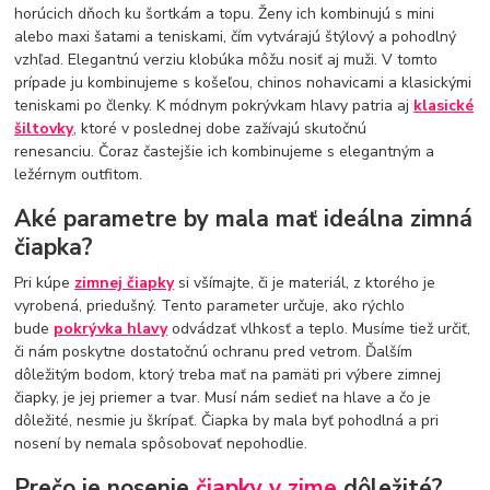
horúcich dňoch ku šortkám a topu. Ženy ich kombinujú s mini
alebo maxi šatami a teniskami, čím vytvárajú štýlový a pohodlný
vzhľad. Elegantnú verziu klobúka môžu nosiť aj muži. V tomto
prípade ju kombinujeme s košeľou, chinos nohavicami a klasickými
teniskami po členky. K módnym pokrývkam hlavy patria aj
klasické
šiltovky
, ktoré v poslednej dobe zažívajú skutočnú
renesanciu. Čoraz častejšie ich kombinujeme s elegantným a
ležérnym outfitom.
Aké parametre by mala mať ideálna zimná
čiapka?
Pri kúpe
zimnej čiapky
si všímajte, či je materiál, z ktorého je
vyrobená, priedušný. Tento parameter určuje, ako rýchlo
bude
pokrývka hlavy
odvádzať vlhkosť a teplo. Musíme tiež určiť,
či nám poskytne dostatočnú ochranu pred vetrom. Ďalším
dôležitým bodom, ktorý treba mať na pamäti pri výbere zimnej
čiapky, je jej priemer a tvar. Musí nám sedieť na hlave a čo je
dôležité, nesmie ju škrípať. Čiapka by mala byť pohodlná a pri
nosení by nemala spôsobovať nepohodlie.
Prečo je nosenie
čiapky v zime
dôležité?