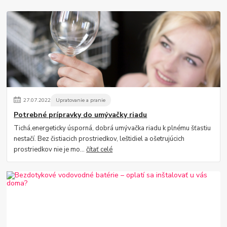
27
.
07
.
2022
Upratovanie a pranie
Potrebné prípravky do umývačky riadu
Tichá,energeticky úsporná, dobrá umývačka riadu k plnému šťastiu
nestačí. Bez čistiacich prostriedkov, leštidiel a ošetrujúcich
prostriedkov nie je mo...
čítať celé