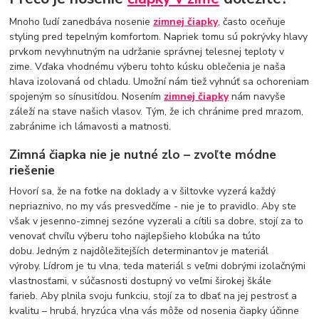
Mnoho ľudí zanedbáva nosenie
zimnej čiapky
, často oceňuje
styling pred tepelným komfortom. Napriek tomu sú pokrývky hlavy
prvkom nevyhnutným na udržanie správnej telesnej teploty v
zime. Vďaka vhodnému výberu tohto kúsku oblečenia je naša
hlava izolovaná od chladu. Umožní nám tiež vyhnúť sa ochoreniam
spojeným so sínusitídou. Nosením
zimnej čiapky
nám navyše
záleží na stave našich vlasov. Tým, že ich chránime pred mrazom,
zabránime ich lámavosti a matnosti.
Zimná čiapka nie je nutné zlo – zvoľte módne
riešenie
Hovorí sa, že na fotke na doklady a v šiltovke vyzerá každý
nepriaznivo, no my vás presvedčíme - nie je to pravidlo. Aby ste
však v jesenno-zimnej sezóne vyzerali a cítili sa dobre, stojí za to
venovať chvíľu výberu toho najlepšieho klobúka na túto
dobu. Jedným z najdôležitejších determinantov je materiál
výroby. Lídrom je tu vlna, teda materiál s veľmi dobrými izolačnými
vlastnosťami, v súčasnosti dostupný vo veľmi širokej škále
farieb. Aby plnila svoju funkciu, stojí za to dbať na jej pestrosť a
kvalitu – hrubá, hryzúca vlna vás môže od nosenia čiapky účinne