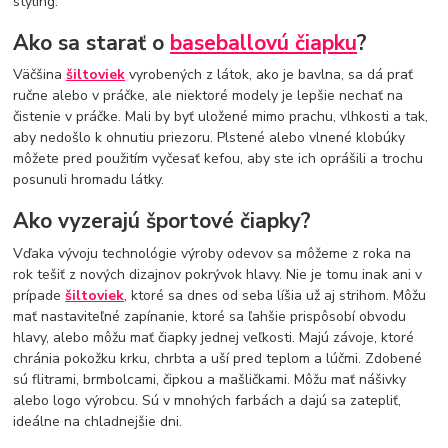
styling.
Ako sa starať o
baseballovú čiapku
?
Väčšina
šiltoviek
vyrobených z látok, ako je bavlna, sa dá prať
ručne alebo v práčke, ale niektoré modely je lepšie nechať na
čistenie v práčke. Mali by byť uložené mimo prachu, vlhkosti a tak,
aby nedošlo k ohnutiu priezoru. Plstené alebo vlnené klobúky
môžete pred použitím vyčesať kefou, aby ste ich oprášili a trochu
posunuli hromadu látky.
Ako vyzerajú športové čiapky?
Vďaka vývoju technológie výroby odevov sa môžeme z roka na
rok tešiť z nových dizajnov pokrývok hlavy. Nie je tomu inak ani v
prípade
šiltoviek
, ktoré sa dnes od seba líšia už aj strihom. Môžu
mať nastaviteľné zapínanie, ktoré sa ľahšie prispôsobí obvodu
hlavy, alebo môžu mať čiapky jednej veľkosti. Majú závoje, ktoré
chránia pokožku krku, chrbta a uší pred teplom a lúčmi. Zdobené
sú flitrami, brmbolcami, čipkou a mašličkami. Môžu mať nášivky
alebo logo výrobcu. Sú v mnohých farbách a dajú sa zatepliť,
ideálne na chladnejšie dni.