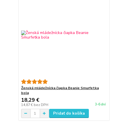
Ženská mládežnícka čiapka Beanie Smurfetka
bola
18,29 €
3-6 dní
14,87 €
bez DPH
Pridať do košíka