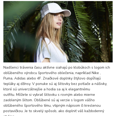
Nadšenci trávenia času aktívne siahajú po klobúkoch s logom ich
obľúbeného výrobcu športového oblečenia, napríklad Nike ,
Puma, Adidas alebo 4F. Značkové doplnky štýlovo dopĺňajú
tepláky aj džínsy. V ponuke sú aj šiltovky bez potlače a nášivky,
ktoré sú univerzálnejšie a hodia sa aj k elegantnému
outfitu. Môžete si vybrať šiltovku s rovným alebo mierne
zaobleným šiltom. Obľúbené sú aj verzie s logom vášho
obľúbeného športového tímu, vtipným nápisom či kreslenou
postavičkou. Je to skvelý spôsob, ako doplniť váš každodenný