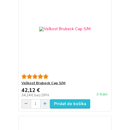
Veľkosť Brubeck Cap S/M
42,12 €
3-6 dní
34,24 €
bez DPH
Pridať do košíka