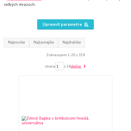
veľkých mrazoch.
Upresniť parametre
Najnovšie
Najlacnejšie
Najdrahšie
Zobrazujem 1-20 z 319
strana
z 16
ďalšie