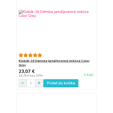
Klobúk-16 Dámska jarná/jesenná viskóza Color
Grey
23,07 €
3-6 dní
18,76 €
bez DPH
Pridať do košíka