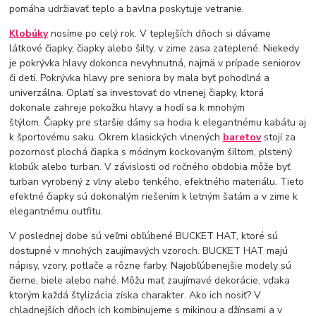
pomáha udržiavať teplo a bavlna poskytuje vetranie.
Klobúky
nosíme po celý rok. V teplejších dňoch si dávame
látkové čiapky, čiapky alebo šilty, v zime zasa zateplené. Niekedy
je pokrývka hlavy dokonca nevyhnutná, najmä v prípade seniorov
či detí. Pokrývka hlavy pre seniora by mala byť pohodlná a
univerzálna. Oplatí sa investovať do vlnenej čiapky, ktorá
dokonale zahreje pokožku hlavy a hodí sa k mnohým
štýlom. Čiapky pre staršie dámy sa hodia k elegantnému kabátu aj
k športovému saku. Okrem klasických vlnených
baretov
stojí za
pozornosť plochá čiapka s módnym kockovaným šiltom, plstený
klobúk alebo turban. V závislosti od ročného obdobia môže byť
turban vyrobený z vlny alebo tenkého, efektného materiálu. Tieto
efektné čiapky sú dokonalým riešením k letným šatám a v zime k
elegantnému outfitu.
V poslednej dobe sú veľmi obľúbené BUCKET HAT, ktoré sú
dostupné v mnohých zaujímavých vzoroch. BUCKET HAT majú
nápisy, vzory, potlače a rôzne farby. Najobľúbenejšie modely sú
čierne, biele alebo nahé. Môžu mať zaujímavé dekorácie, vďaka
ktorým každá štylizácia získa charakter. Ako ich nosiť? V
chladnejších dňoch ich kombinujeme s mikinou a džínsami a v