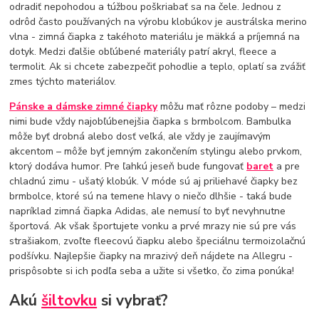
odradiť nepohodou a túžbou poškriabať sa na čele. Jednou z
odrôd často používaných na výrobu klobúkov je austrálska merino
vlna - zimná čiapka z takéhoto materiálu je mäkká a príjemná na
dotyk. Medzi ďalšie obľúbené materiály patrí akryl, fleece a
termolit. Ak si chcete zabezpečiť pohodlie a teplo, oplatí sa zvážiť
zmes týchto materiálov.
Pánske a dámske zimné čiapky
môžu mať rôzne podoby – medzi
nimi bude vždy najobľúbenejšia čiapka s brmbolcom. Bambulka
môže byť drobná alebo dosť veľká, ale vždy je zaujímavým
akcentom – môže byť jemným zakončením stylingu alebo prvkom,
ktorý dodáva humor. Pre ľahkú jeseň bude fungovať
baret
a pre
chladnú zimu - ušatý klobúk. V móde sú aj priliehavé čiapky bez
brmbolce, ktoré sú na temene hlavy o niečo dlhšie - taká bude
napríklad zimná čiapka Adidas, ale nemusí to byť nevyhnutne
športová. Ak však športujete vonku a prvé mrazy nie sú pre vás
strašiakom, zvoľte fleecovú čiapku alebo špeciálnu termoizolačnú
podšívku. Najlepšie čiapky na mrazivý deň nájdete na Allegru -
prispôsobte si ich podľa seba a užite si všetko, čo zima ponúka!
Akú
šiltovku
si vybrať?