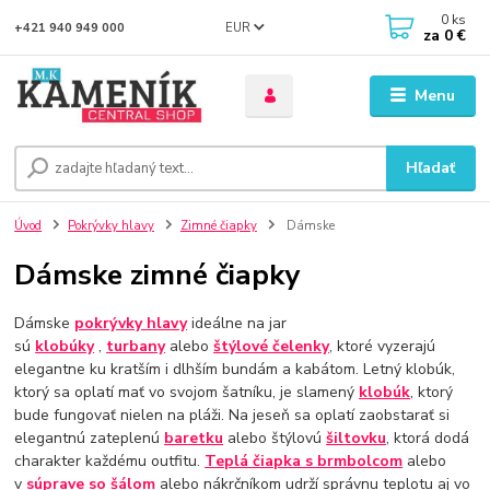
0
ks
EUR
+421 940 949 000
za
0 €
Menu
Hľadať
Úvod
Pokrývky hlavy
Zimné čiapky
Dámske
Dámske zimné čiapky
Dámske
pokrývky hlavy
ideálne na jar
sú
klobúky
,
turbany
alebo
štýlové čelenky
, ktoré vyzerajú
elegantne ku kratším i dlhším bundám a kabátom. Letný klobúk,
ktorý sa oplatí mať vo svojom šatníku, je slamený
klobúk
, ktorý
bude fungovať nielen na pláži. Na jeseň sa oplatí zaobstarať si
elegantnú zateplenú
baretku
alebo štýlovú
šiltovku
, ktorá dodá
charakter každému outfitu.
Teplá čiapka s brmbolcom
alebo
v
súprave so šálom
alebo nákrčníkom udrží správnu teplotu aj vo