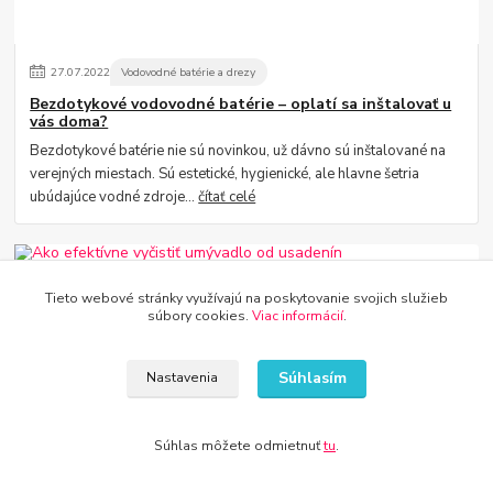
27
.
07
.
2022
Vodovodné batérie a drezy
Bezdotykové vodovodné batérie – oplatí sa inštalovať u
vás doma?
Bezdotykové batérie nie sú novinkou, už dávno sú inštalované na
verejných miestach. Sú estetické, hygienické, ale hlavne šetria
ubúdajúce vodné zdroje...
čítať celé
Tieto webové stránky využívajú na poskytovanie svojich služieb
súbory cookies.
Viac informácií
.
Súhlasím
Nastavenia
27
.
07
.
2022
Vodovodné batérie a drezy
Súhlas môžete odmietnuť
tu
.
Ako efektívne vyčistiť umývadlo od usadenín