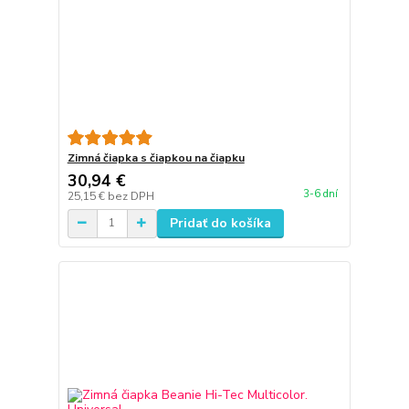
Zimná čiapka s čiapkou na čiapku
30,94 €
3-6 dní
25,15 €
bez DPH
Pridať do košíka