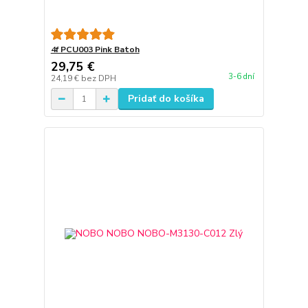
4f PCU003 Pink Batoh
29,75 €
3-6 dní
24,19 €
bez DPH
Pridať do košíka