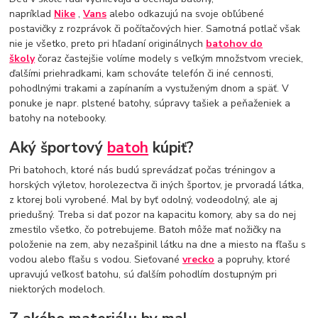
napríklad
Nike
,
Vans
alebo odkazujú na svoje obľúbené
postavičky z rozprávok či počítačových hier. Samotná potlač však
nie je všetko, preto pri hľadaní originálnych
batohov do
školy
čoraz častejšie volíme modely s veľkým množstvom vreciek,
ďalšími priehradkami, kam schováte telefón či iné cennosti,
pohodlnými trakami a zapínaním a vystuženým dnom a späť. V
ponuke je napr. plstené batohy, súpravy tašiek a peňaženiek a
batohy na notebooky.
Aký športový
batoh
kúpiť?
Pri batohoch, ktoré nás budú sprevádzať počas tréningov a
horských výletov, horolezectva či iných športov, je prvoradá látka,
z ktorej boli vyrobené. Mal by byť odolný, vodeodolný, ale aj
priedušný. Treba si dať pozor na kapacitu komory, aby sa do nej
zmestilo všetko, čo potrebujeme. Batoh môže mať nožičky na
položenie na zem, aby nezašpinil látku na dne a miesto na fľašu s
vodou alebo fľašu s vodou. Sieťované
vrecko
a popruhy, ktoré
upravujú veľkosť batohu, sú ďalším pohodlím dostupným pri
niektorých modeloch.