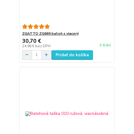
ZGATTO ZG669 batoh s viacerý
30,70 €
3-6 dní
24,96 €
bez DPH
Pridať do košíka