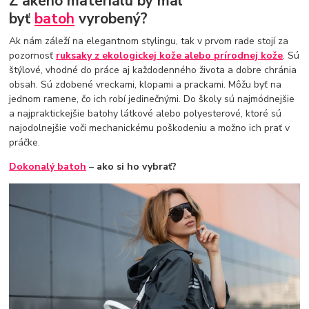
Z akého materiálu by mal
byť
batoh
vyrobený?
Ak nám záleží na elegantnom stylingu, tak v prvom rade stojí za
pozornosť
ruksaky z ekologickej kože alebo prírodnej kože
. Sú
štýlové, vhodné do práce aj každodenného života a dobre chránia
obsah. Sú zdobené vreckami, klopami a prackami. Môžu byť na
jednom ramene, čo ich robí jedinečnými. Do školy sú najmódnejšie
a najpraktickejšie batohy látkové alebo polyesterové, ktoré sú
najodolnejšie voči mechanickému poškodeniu a možno ich prať v
práčke.
Dokonalý batoh
– ako si ho vybrať?