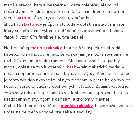
menšie vrecko, kam si bezpečne uložíte chlebíček alebo iné
občerstvenie. Poslúži aj vrecko na fľašu umiestnené na bočnej
stene
batohu
. Čo sa týka dizajnu, v prípade
školských
batohov
je úplná sloboda – oplatí sa staviť na vzor, ​​
ktorý si dieťa samo vyberie: obľúbenú rozprávkovú postavičku,
farbu či vzor. Čím farebnejšie, tým lepšie!
Na trhu sú aj
módne ruksaky
, ktoré môžu úspešne nahradiť
kabelku. Ich výhodou je fakt, že vďaka nim je možné rovnomerne
rozložiť váhu medzi obe ramená. Ak chcete zvoliť elegantný
model, oplatí sa zvoliť kožený
ruksak
– minimalistický model v
neutrálnej farbe sa určite hodí k väčšine štýlov. V poslednej dobe
je tento typ doplnkov veľmi silným trendom, a preto ho do svojich
kolekcií zaradila väčšina obchodných reťazcov. Zaujímavosťou je,
že kožený ruksak bude ladiť ako s teplákovou súpravou, tak aj s
každodenným stylingom s džínsami a tričkom v hlavnej
úlohe. Dostupné sú väčšie aj
menšie ruksaky
, takže každá žena si
určite nájde niečo vhodné pre seba a svoj štýl.