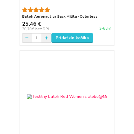
Batoh Aeronautica Sack Milita -Colorless
25,46 €
3-6 dní
20,70 €
bez DPH
Pridať do košíka