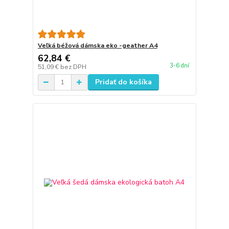
Veľká béžová dámska eko -geather A4
62,84 €
3-6 dní
51,09 €
bez DPH
Pridať do košíka