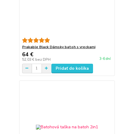
Prakable Black Dámsky batoh s vreckami
64 €
3-6 dní
52,03 €
bez DPH
Pridať do košíka