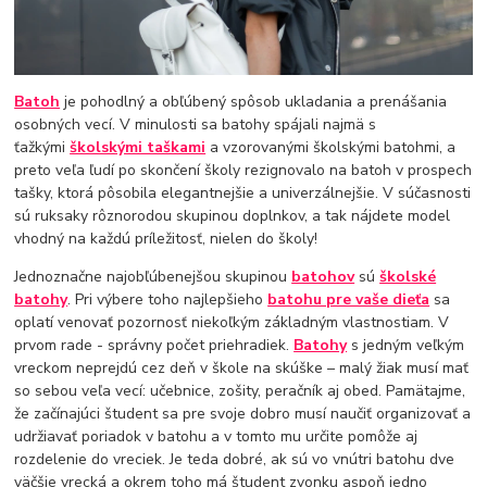
Batoh
je pohodlný a obľúbený spôsob ukladania a prenášania
osobných vecí. V minulosti sa batohy spájali najmä s
ťažkými
školskými taškami
a vzorovanými školskými batohmi, a
preto veľa ľudí po skončení školy rezignovalo na batoh v prospech
tašky, ktorá pôsobila elegantnejšie a univerzálnejšie. V súčasnosti
sú ruksaky rôznorodou skupinou doplnkov, a tak nájdete model
vhodný na každú príležitosť, nielen do školy!
Jednoznačne najobľúbenejšou skupinou
batohov
sú
školské
batohy
. Pri výbere toho najlepšieho
batohu pre vaše dieťa
sa
oplatí venovať pozornosť niekoľkým základným vlastnostiam. V
prvom rade - správny počet priehradiek.
Batohy
s jedným veľkým
vreckom neprejdú cez deň v škole na skúške – malý žiak musí mať
so sebou veľa vecí: učebnice, zošity, peračník aj obed. Pamätajme,
že začínajúci študent sa pre svoje dobro musí naučiť organizovať a
udržiavať poriadok v batohu a v tomto mu určite pomôže aj
rozdelenie do vreciek. Je teda dobré, ak sú vo vnútri batohu dve
väčšie vrecká a okrem toho má študent zvonku aspoň jedno