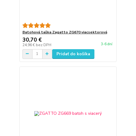
Batohová taška Zagatto ZG670 viacsektorová
30,70 €
3-6 dní
24,96 €
bez DPH
Pridať do košíka