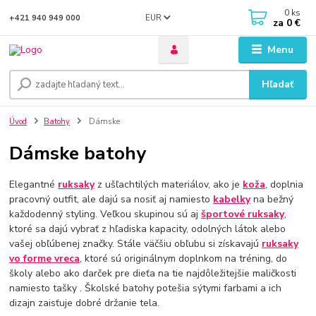
0
ks
EUR
+421 940 949 000
za
0 €
Menu
Hľadať
Úvod
Batohy
Dámske
Dámske batohy
Elegantné
ruksaky
z ušľachtilých materiálov, ako je
koža
, doplnia
pracovný outfit, ale dajú sa nosiť aj namiesto
kabelky
na bežný
každodenný styling. Veľkou skupinou sú aj
športové ruksaky
,
ktoré sa dajú vybrať z hľadiska kapacity, odolných látok alebo
vašej obľúbenej značky. Stále väčšiu obľubu si získavajú
ruksaky
vo forme vreca
, ktoré sú originálnym doplnkom na tréning, do
školy alebo ako darček pre dieťa na tie najdôležitejšie maličkosti
namiesto tašky . Školské batohy potešia sýtymi farbami a ich
dizajn zaisťuje dobré držanie tela.