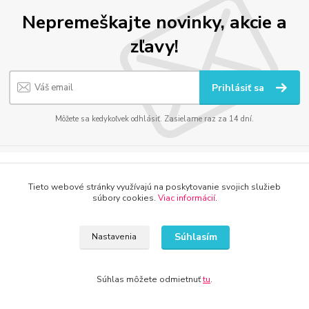
Nepremeškajte novinky, akcie a
zľavy!
Prihlásiť sa
Môžete sa kedykoľvek odhlásiť. Zasielame raz za 14 dní.
Tieto webové stránky využívajú na poskytovanie svojich služieb
DETI, ŠPORT, HOBBY
súbory cookies.
Viac informácií
.
www.kamenik.sk
Súhlasím
www.detsky-raj.sk
Nastavenia
www.detskaradost.sk
www.detsky-hrdina.sk
Súhlas môžete odmietnuť
tu
.
www.domaci-milacik.sk
www.hracky-online.sk