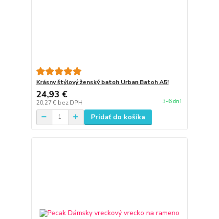
Krásny štýlový ženský batoh Urban Batoh A5!
24,93 €
3-6 dní
20,27 €
bez DPH
Pridať do košíka