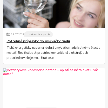
27
.
07
.
2022
Upratovanie a pranie
Potrebné prípravky do umývačky riadu
Tichá,energeticky úsporná, dobrá umývačka riadu k plnému šťastiu
nestačí. Bez čistiacich prostriedkov, leštidiel a ošetrujúcich
prostriedkov nie je mo...
čítať celé