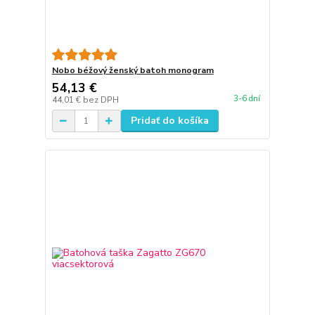
Nobo béžový ženský batoh monogram
54,13 €
3-6 dní
44,01 €
bez DPH
Pridať do košíka