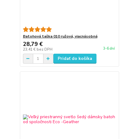
Batohová taška 010 ružová, viacnásobná
28,79 €
3-6 dní
23,41 €
bez DPH
Pridať do košíka