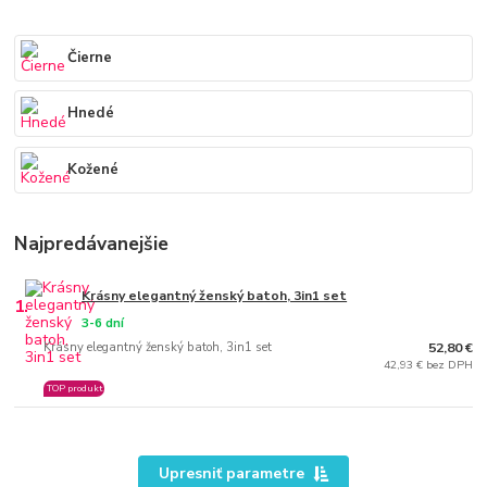
Čierne
Hnedé
Kožené
Najpredávanejšie
Krásny elegantný ženský batoh, 3in1 set
1.
3-6 dní
Krásny elegantný ženský batoh, 3in1 set
52,80 €
42,93 € bez DPH
TOP produkt
Upresniť parametre