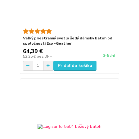
Veľký priestranný svetlo šedý dámsky batoh od
spoločnosti Eco -Geather
64,39 €
3-6 dní
52,35 €
bez DPH
Pridať do košíka