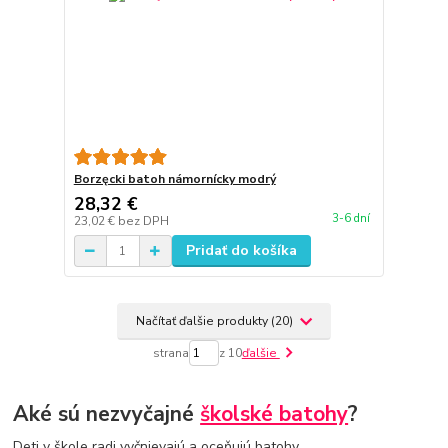
Borzęcki batoh námornícky modrý
28,32 €
3-6 dní
23,02 €
bez DPH
Pridať do košíka
Načítať ďalšie produkty (20)
strana
z 10
ďalšie
Aké sú nezvyčajné
školské batohy
?
Deti v škole radi vyčnievajú a oceňujú batohy,