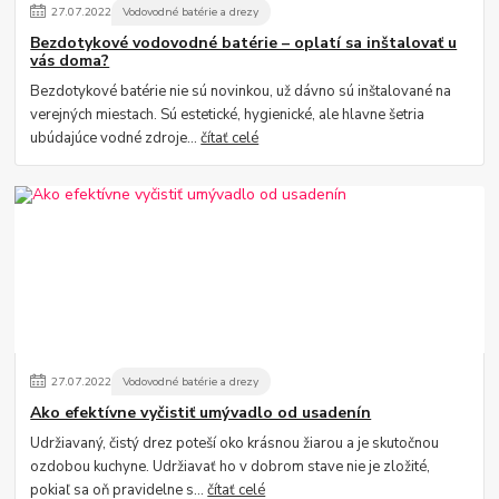
27
.
07
.
2022
Vodovodné batérie a drezy
Bezdotykové vodovodné batérie – oplatí sa inštalovať u
vás doma?
Bezdotykové batérie nie sú novinkou, už dávno sú inštalované na
verejných miestach. Sú estetické, hygienické, ale hlavne šetria
ubúdajúce vodné zdroje...
čítať celé
27
.
07
.
2022
Vodovodné batérie a drezy
Ako efektívne vyčistiť umývadlo od usadenín
Udržiavaný, čistý drez poteší oko krásnou žiarou a je skutočnou
ozdobou kuchyne. Udržiavať ho v dobrom stave nie je zložité,
pokiaľ sa oň pravidelne s...
čítať celé