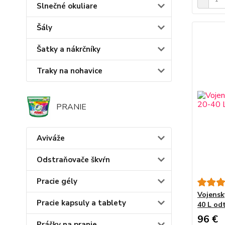
Slnečné okuliare
Šály
Šatky a nákrčníky
Traky na nohavice
PRANIE
Aviváže
Odstraňovače škvŕn
Pracie gély
Vojensk
Pracie kapsuly a tablety
40 L od
96 €
Prášky na pranie