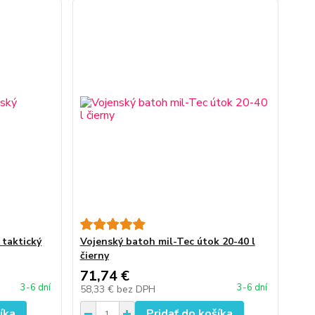
taktický
Vojenský batoh mil-Tec útok 20-40 l
čierny
71,74 €
3-6 dní
3-6 dní
58,33 €
bez DPH
íka
Pridať do košíka