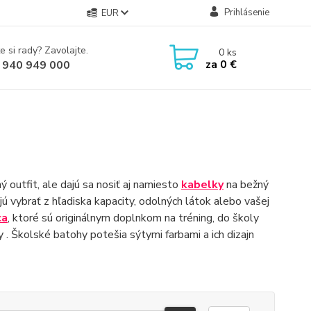
Prihlásenie
EUR
e si rady? Zavolajte.
0
ks
za
0 €
 940 949 000
ý outfit, ale dajú sa nosiť aj namiesto
kabelky
na bežný
ajú vybrať z hľadiska kapacity, odolných látok alebo vašej
ca
, ktoré sú originálnym doplnkom na tréning, do školy
y . Školské batohy potešia sýtymi farbami a ich dizajn