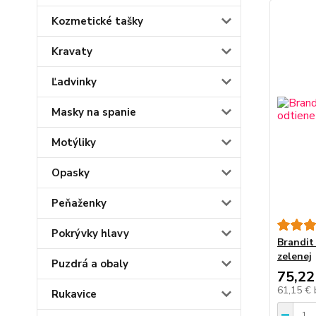
Kozmetické tašky
Kravaty
Ľadvinky
Masky na spanie
Motýliky
Opasky
Peňaženky
Pokrývky hlavy
Brandit
zelenej
Puzdrá a obaly
75,22
61,15 €
Rukavice