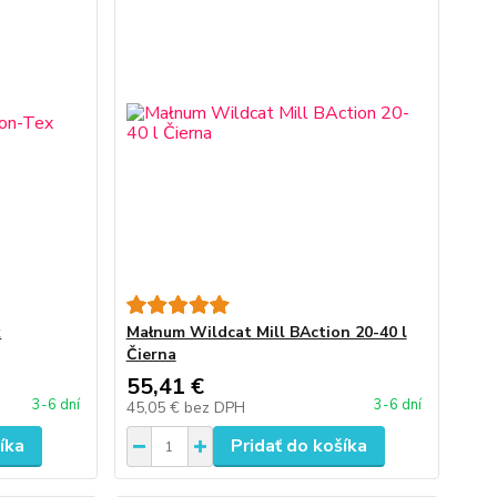
x
Małnum Wildcat Mill BAction 20-40 l
Čierna
55,41 €
3-6 dní
3-6 dní
45,05 €
bez DPH
íka
Pridať do košíka