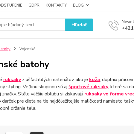
ODSTÚPENIE
GDPR
KONTAKTY
BLOG
Neviet
Hľadať
+421
atohy
Vojenské
nské batohy
né
ruksaky
z ušľachtilých materiálov, ako je
koža
, doplnia pracovn
ý styling. Veľkou skupinou sú aj
športové ruksaky
, ktoré sa d
 značky. Stále väčšiu obľubu si získavajú
ruksaky vo forme vre
 darček pre dieťa na tie najdôležitejšie maličkosti namiesto tašk
dobré držanie tela.