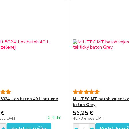
 8024.1.os batoh 40 L odtiene
MIL-TEC MT batoh vojenský 
batoh Grey
 €
56,25 €
3-6 dní
bez DPH
45,73 €
bez DPH
Pridať do košíka
Pridať do koš