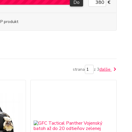
Do
€
P produkt
strana
z 3
ďalšie