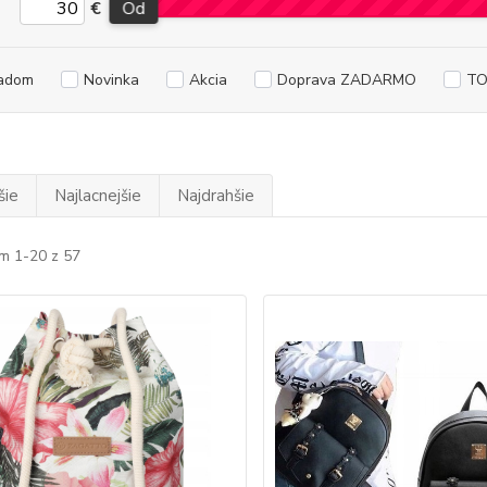
€
Od
adom
Novinka
Akcia
Doprava ZADARMO
TO
šie
Najlacnejšie
Najdrahšie
m 1-20 z 57