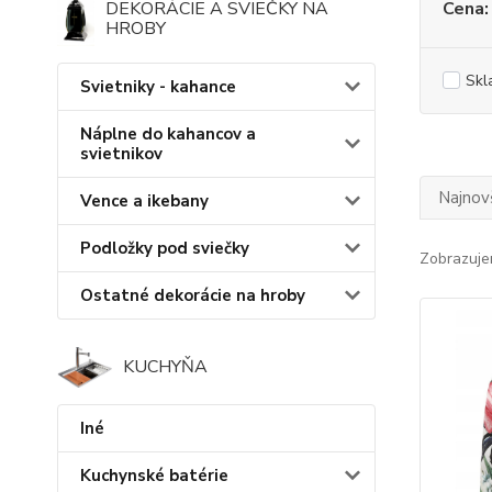
DEKORÁCIE A SVIEČKY NA
Cena:
HROBY
Skl
Svietniky - kahance
Náplne do kahancov a
svietnikov
Najnov
Vence a ikebany
Podložky pod sviečky
Zobrazuje
Ostatné dekorácie na hroby
KUCHYŇA
Iné
Kuchynské batérie