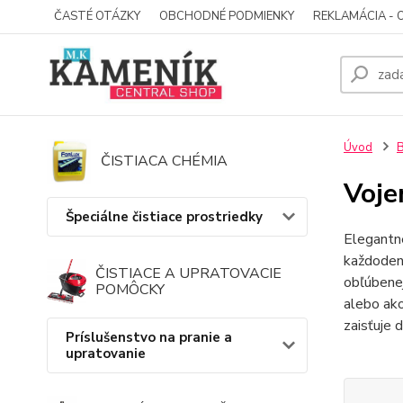
ČASTÉ OTÁZKY
OBCHODNÉ PODMIENKY
REKLAMÁCIA - 
Úvod
B
ČISTIACA CHÉMIA
Voje
Špeciálne čistiace prostriedky
Elegant
každodenn
ČISTIACE A UPRATOVACIE
obľúbenej
POMÔCKY
alebo ako
zaisťuje 
Príslušenstvo na pranie a
upratovanie