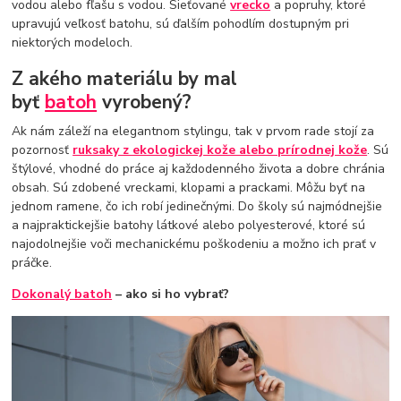
vodou alebo fľašu s vodou. Sieťované
vrecko
a popruhy, ktoré
upravujú veľkosť batohu, sú ďalším pohodlím dostupným pri
niektorých modeloch.
Z akého materiálu by mal
byť
batoh
vyrobený?
Ak nám záleží na elegantnom stylingu, tak v prvom rade stojí za
pozornosť
ruksaky z ekologickej kože alebo prírodnej kože
. Sú
štýlové, vhodné do práce aj každodenného života a dobre chránia
obsah. Sú zdobené vreckami, klopami a prackami. Môžu byť na
jednom ramene, čo ich robí jedinečnými. Do školy sú najmódnejšie
a najpraktickejšie batohy látkové alebo polyesterové, ktoré sú
najodolnejšie voči mechanickému poškodeniu a možno ich prať v
práčke.
Dokonalý batoh
– ako si ho vybrať?