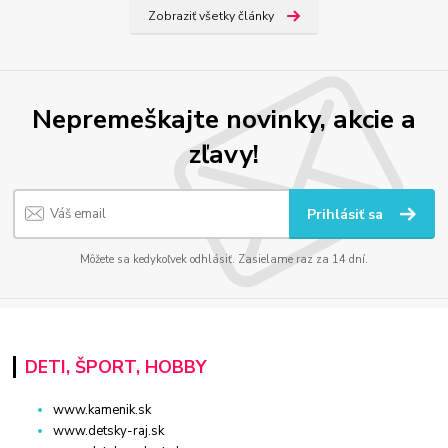
Zobraziť všetky články
Nepremeškajte novinky, akcie a
zľavy!
Prihlásiť sa
Môžete sa kedykoľvek odhlásiť. Zasielame raz za 14 dní.
DETI, ŠPORT, HOBBY
www.kamenik.sk
www.detsky-raj.sk