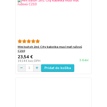
Mini batoh 2in1 City kabelka musí mať ružovú
C210
23,54 €
3-6 dní
19,14 €
bez DPH
Pridať do košíka