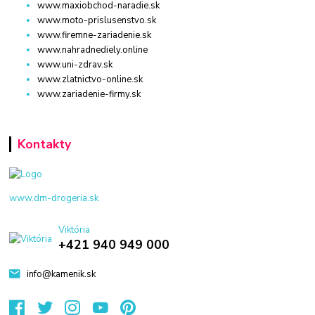
www.maxiobchod-naradie.sk
www.moto-prislusenstvo.sk
www.firemne-zariadenie.sk
www.nahradnediely.online
www.uni-zdrav.sk
www.zlatnictvo-online.sk
www.zariadenie-firmy.sk
Kontakty
www.dm-drogeria.sk
Viktória
+421 940 949 000
info@kamenik.sk