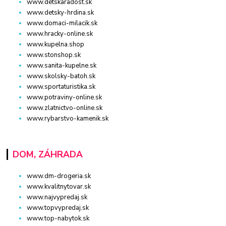
www.detskaradost.sk
www.detsky-hrdina.sk
www.domaci-milacik.sk
www.hracky-online.sk
www.kupelna.shop
www.stonshop.sk
www.sanita-kupelne.sk
www.skolsky-batoh.sk
www.sportaturistika.sk
www.potraviny-online.sk
www.zlatnictvo-online.sk
www.rybarstvo-kamenik.sk
DOM, ZÁHRADA
www.dm-drogeria.sk
www.kvalitnytovar.sk
www.najvypredaj.sk
www.topvypredaj.sk
www.top-nabytok.sk