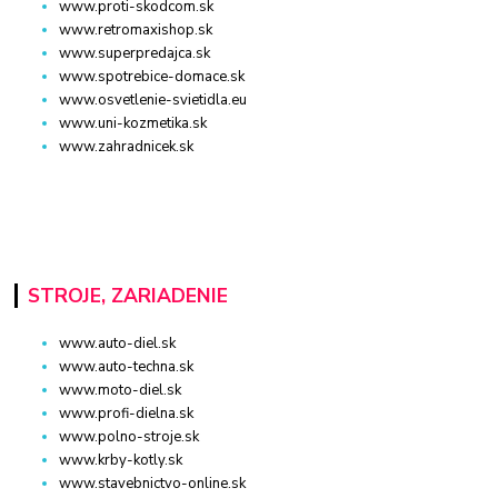
www.proti-skodcom.sk
www.retromaxishop.sk
www.superpredajca.sk
www.spotrebice-domace.sk
www.osvetlenie-svietidla.eu
www.uni-kozmetika.sk
www.zahradnicek.sk
STROJE, ZARIADENIE
www.auto-diel.sk
www.auto-techna.sk
www.moto-diel.sk
www.profi-dielna.sk
www.polno-stroje.sk
www.krby-kotly.sk
www.stavebnictvo-online.sk