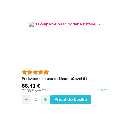
Prekvapenie paso odtiene ružovej 6 l
88,41 €
3-6 dní
71,88 €
bez DPH
Pridať do košíka