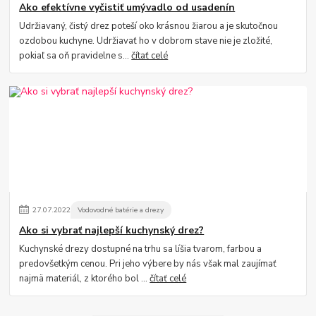
Ako efektívne vyčistiť umývadlo od usadenín
Udržiavaný, čistý drez poteší oko krásnou žiarou a je skutočnou
ozdobou kuchyne. Udržiavať ho v dobrom stave nie je zložité,
pokiaľ sa oň pravidelne s...
čítať celé
27
.
07
.
2022
Vodovodné batérie a drezy
Ako si vybrať najlepší kuchynský drez?
Kuchynské drezy dostupné na trhu sa líšia tvarom, farbou a
predovšetkým cenou. Pri jeho výbere by nás však mal zaujímať
najmä materiál, z ktorého bol ...
čítať celé