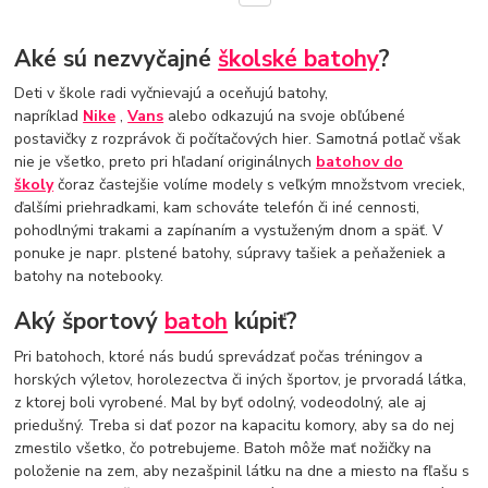
Aké sú nezvyčajné
školské batohy
?
Deti v škole radi vyčnievajú a oceňujú batohy,
napríklad
Nike
,
Vans
alebo odkazujú na svoje obľúbené
postavičky z rozprávok či počítačových hier. Samotná potlač však
nie je všetko, preto pri hľadaní originálnych
batohov do
školy
čoraz častejšie volíme modely s veľkým množstvom vreciek,
ďalšími priehradkami, kam schováte telefón či iné cennosti,
pohodlnými trakami a zapínaním a vystuženým dnom a späť. V
ponuke je napr. plstené batohy, súpravy tašiek a peňaženiek a
batohy na notebooky.
Aký športový
batoh
kúpiť?
Pri batohoch, ktoré nás budú sprevádzať počas tréningov a
horských výletov, horolezectva či iných športov, je prvoradá látka,
z ktorej boli vyrobené. Mal by byť odolný, vodeodolný, ale aj
priedušný. Treba si dať pozor na kapacitu komory, aby sa do nej
zmestilo všetko, čo potrebujeme. Batoh môže mať nožičky na
položenie na zem, aby nezašpinil látku na dne a miesto na fľašu s