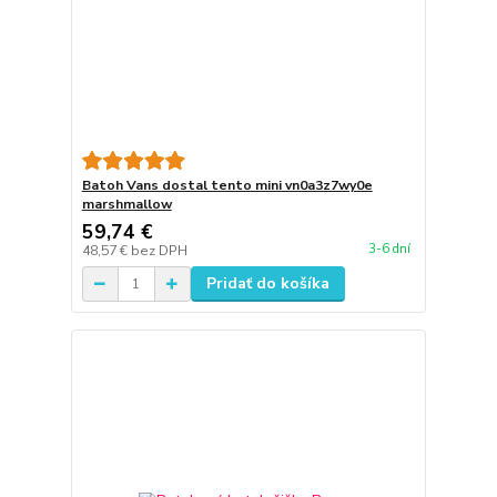
Batoh Vans dostal tento mini vn0a3z7wy0e
marshmallow
59,74 €
3-6 dní
48,57 €
bez DPH
Pridať do košíka