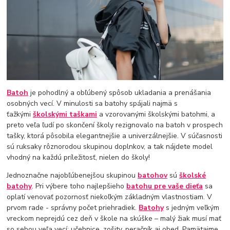
Batoh
je pohodlný a obľúbený spôsob ukladania a prenášania
osobných vecí. V minulosti sa batohy spájali najmä s
ťažkými
školskými taškami
a vzorovanými školskými batohmi, a
preto veľa ľudí po skončení školy rezignovalo na batoh v prospech
tašky, ktorá pôsobila elegantnejšie a univerzálnejšie. V súčasnosti
sú ruksaky rôznorodou skupinou doplnkov, a tak nájdete model
vhodný na každú príležitosť, nielen do školy!
Jednoznačne najobľúbenejšou skupinou
batohov
sú
školské
batohy
. Pri výbere toho najlepšieho
batohu pre vaše dieťa
sa
oplatí venovať pozornosť niekoľkým základným vlastnostiam. V
prvom rade - správny počet priehradiek.
Batohy
s jedným veľkým
vreckom neprejdú cez deň v škole na skúške – malý žiak musí mať
so sebou veľa vecí: učebnice, zošity, peračník aj obed. Pamätajme,