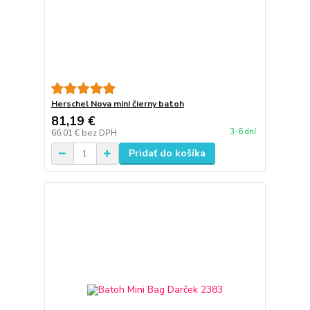
Herschel Nova mini čierny batoh
81,19 €
3-6 dní
66,01 €
bez DPH
Pridať do košíka