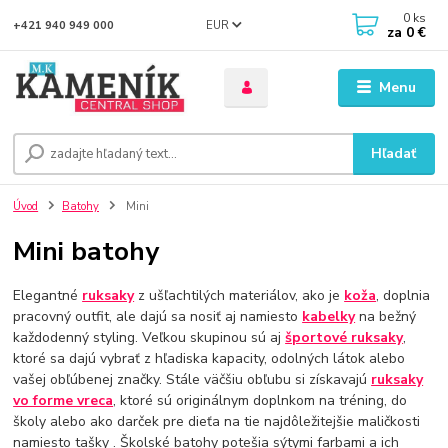
0
ks
EUR
+421 940 949 000
za
0 €
Menu
Hľadať
Úvod
Batohy
Mini
Mini batohy
Elegantné
ruksaky
z ušľachtilých materiálov, ako je
koža
, doplnia
pracovný outfit, ale dajú sa nosiť aj namiesto
kabelky
na bežný
každodenný styling. Veľkou skupinou sú aj
športové ruksaky
,
ktoré sa dajú vybrať z hľadiska kapacity, odolných látok alebo
vašej obľúbenej značky. Stále väčšiu obľubu si získavajú
ruksaky
vo forme vreca
, ktoré sú originálnym doplnkom na tréning, do
školy alebo ako darček pre dieťa na tie najdôležitejšie maličkosti
namiesto tašky . Školské batohy potešia sýtymi farbami a ich