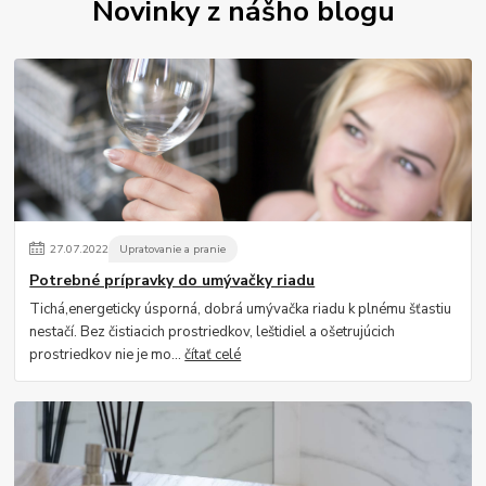
Novinky z nášho blogu
27
.
07
.
2022
Upratovanie a pranie
Potrebné prípravky do umývačky riadu
Tichá,energeticky úsporná, dobrá umývačka riadu k plnému šťastiu
nestačí. Bez čistiacich prostriedkov, leštidiel a ošetrujúcich
prostriedkov nie je mo...
čítať celé