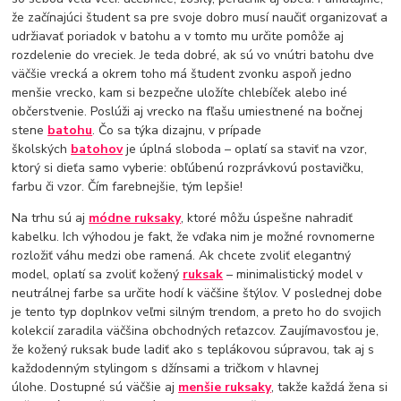
že začínajúci študent sa pre svoje dobro musí naučiť organizovať a
udržiavať poriadok v batohu a v tomto mu určite pomôže aj
rozdelenie do vreciek. Je teda dobré, ak sú vo vnútri batohu dve
väčšie vrecká a okrem toho má študent zvonku aspoň jedno
menšie vrecko, kam si bezpečne uložíte chlebíček alebo iné
občerstvenie. Poslúži aj vrecko na fľašu umiestnené na bočnej
stene
batohu
. Čo sa týka dizajnu, v prípade
školských
batohov
je úplná sloboda – oplatí sa staviť na vzor, ​​
ktorý si dieťa samo vyberie: obľúbenú rozprávkovú postavičku,
farbu či vzor. Čím farebnejšie, tým lepšie!
Na trhu sú aj
módne ruksaky
, ktoré môžu úspešne nahradiť
kabelku. Ich výhodou je fakt, že vďaka nim je možné rovnomerne
rozložiť váhu medzi obe ramená. Ak chcete zvoliť elegantný
model, oplatí sa zvoliť kožený
ruksak
– minimalistický model v
neutrálnej farbe sa určite hodí k väčšine štýlov. V poslednej dobe
je tento typ doplnkov veľmi silným trendom, a preto ho do svojich
kolekcií zaradila väčšina obchodných reťazcov. Zaujímavosťou je,
že kožený ruksak bude ladiť ako s teplákovou súpravou, tak aj s
každodenným stylingom s džínsami a tričkom v hlavnej
úlohe. Dostupné sú väčšie aj
menšie ruksaky
, takže každá žena si