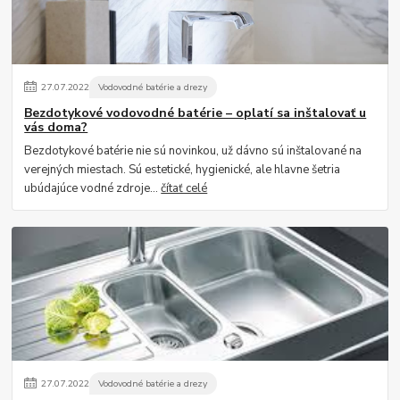
27
.
07
.
2022
Vodovodné batérie a drezy
Bezdotykové vodovodné batérie – oplatí sa inštalovať u
vás doma?
Bezdotykové batérie nie sú novinkou, už dávno sú inštalované na
verejných miestach. Sú estetické, hygienické, ale hlavne šetria
ubúdajúce vodné zdroje...
čítať celé
27
.
07
.
2022
Vodovodné batérie a drezy