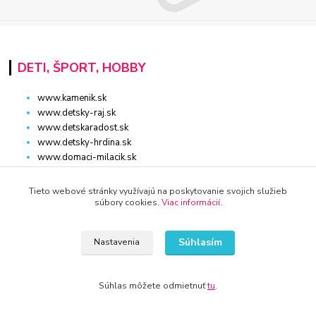
DETI, ŠPORT, HOBBY
www.kamenik.sk
www.detsky-raj.sk
www.detskaradost.sk
www.detsky-hrdina.sk
www.domaci-milacik.sk
www.hracky-online.sk
www.kupelna.shop
Tieto webové stránky využívajú na poskytovanie svojich služieb
www.stonshop.sk
súbory cookies.
Viac informácií
.
www.sanita-kupelne.sk
www.skolsky-batoh.sk
Súhlasím
Nastavenia
www.sportaturistika.sk
www.potraviny-online.sk
www.zlatnictvo-online.sk
Súhlas môžete odmietnuť
tu
.
www.rybarstvo-kamenik.sk