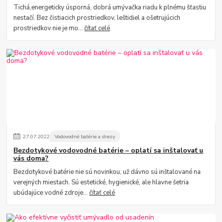
Tichá,energeticky úsporná, dobrá umývačka riadu k plnému šťastiu
nestačí. Bez čistiacich prostriedkov, leštidiel a ošetrujúcich
prostriedkov nie je mo...
čítať celé
27
.
07
.
2022
Vodovodné batérie a drezy
Bezdotykové vodovodné batérie – oplatí sa inštalovať u
vás doma?
Bezdotykové batérie nie sú novinkou, už dávno sú inštalované na
verejných miestach. Sú estetické, hygienické, ale hlavne šetria
ubúdajúce vodné zdroje...
čítať celé