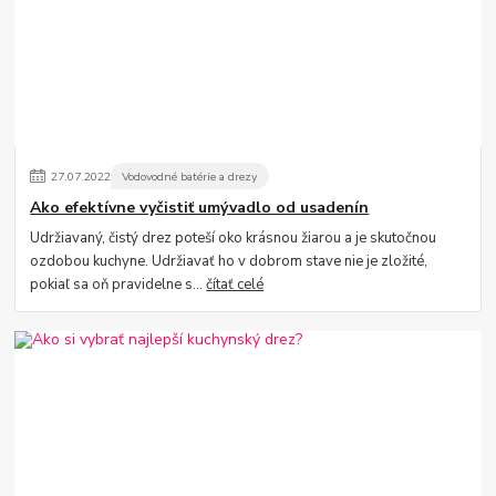
27
.
07
.
2022
Vodovodné batérie a drezy
Ako efektívne vyčistiť umývadlo od usadenín
Udržiavaný, čistý drez poteší oko krásnou žiarou a je skutočnou
ozdobou kuchyne. Udržiavať ho v dobrom stave nie je zložité,
pokiaľ sa oň pravidelne s...
čítať celé