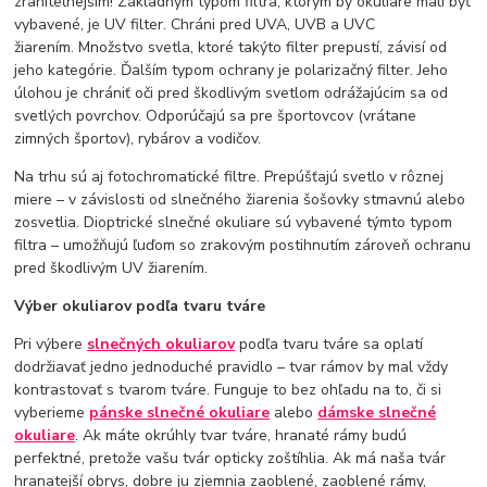
zraniteľnejším! Základným typom filtra, ktorým by okuliare mali byť
vybavené, je UV filter. Chráni pred UVA, UVB a UVC
žiarením. Množstvo svetla, ktoré takýto filter prepustí, závisí od
jeho kategórie. Ďalším typom ochrany je polarizačný filter. Jeho
úlohou je chrániť oči pred škodlivým svetlom odrážajúcim sa od
svetlých povrchov. Odporúčajú sa pre športovcov (vrátane
zimných športov), ​​rybárov a vodičov.
Na trhu sú aj fotochromatické filtre. Prepúšťajú svetlo v rôznej
miere – v závislosti od slnečného žiarenia šošovky stmavnú alebo
zosvetlia. Dioptrické slnečné okuliare sú vybavené týmto typom
filtra – umožňujú ľuďom so zrakovým postihnutím zároveň ochranu
pred škodlivým UV žiarením.
Výber okuliarov podľa tvaru tváre
Pri výbere
slnečných okuliarov
podľa tvaru tváre sa oplatí
dodržiavať jedno jednoduché pravidlo – tvar rámov by mal vždy
kontrastovať s tvarom tváre. Funguje to bez ohľadu na to, či si
vyberieme
pánske slnečné okuliare
alebo
dámske slnečné
okuliare
. Ak máte okrúhly tvar tváre, hranaté rámy budú
perfektné, pretože vašu tvár opticky zoštíhlia. Ak má naša tvár
hranatejší obrys, dobre ju zjemnia zaoblené, zaoblené rámy,