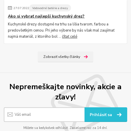
27
.
07
.
2022
Vodovodné batérie a drezy
Ako si vybrať najlepší kuchynský drez?
Kuchynské drezy dostupné na trhu sa líšia tvarom, farbou a
predovšetkým cenou. Pri jeho výbere by nás však mal zaujímať
najmä materiál, z ktorého bol ...
čítať celé
Zobraziť všetky články
Nepremeškajte novinky, akcie a
zľavy!
Prihlásiť sa
Môžete sa kedykoľvek odhlásiť. Zasielame raz za 14 dní.