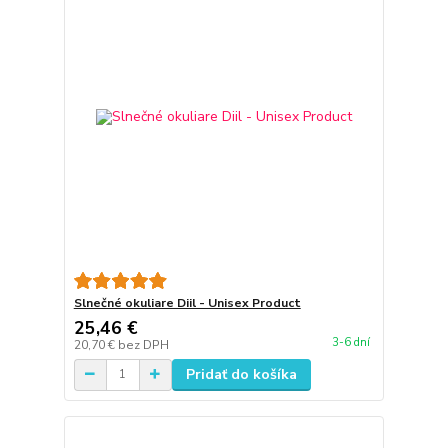
Slnečné okuliare Diil - Unisex Product
25,46 €
3-6 dní
20,70 €
bez DPH
Pridať do košíka