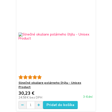
Slnečné okuliare polárneho štýlu - Unisex
Product
30,23 €
3-6 dní
24,58 €
bez DPH
Pridať do košíka