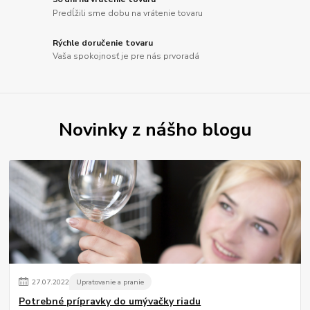
Predĺžili sme dobu na vrátenie tovaru
Rýchle doručenie tovaru
Vaša spokojnosť je pre nás prvoradá
Novinky z nášho blogu
27
.
07
.
2022
Upratovanie a pranie
Potrebné prípravky do umývačky riadu