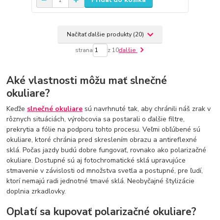
Načítať ďalšie produkty (20)
strana
z 10
ďalšie
Aké vlastnosti môžu mať slnečné
okuliare?
Keďže
slnečné okuliare
sú navrhnuté tak, aby chránili náš zrak v
rôznych situáciách, výrobcovia sa postarali o ďalšie filtre,
prekrytia a fólie na podporu tohto procesu. Veľmi obľúbené sú
okuliare, ktoré chránia pred skreslením obrazu a antireflexné
sklá. Počas jazdy budú dobre fungovať, rovnako ako polarizačné
okuliare. Dostupné sú aj fotochromatické sklá upravujúce
stmavenie v závislosti od množstva svetla a postupné, pre ľudí,
ktorí nemajú radi jednotné tmavé sklá. Neobyčajné štylizácie
doplnia zrkadlovky.
Oplatí sa kupovať polarizačné okuliare?