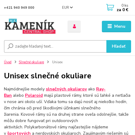
0
ks
EUR
+421 940 949 000
za
0 €
Menu
Hľadať
Úvod
Slnečné okuliare
Unisex
Unisex slnečné okuliare
Najmódnejšie modely
slnečných okuliarov
ako
Ray-
Ban
alebo
Polaroid
majú plastové rámy, ktoré sú ľahké a netlačia
v nose ani okolo uší. Vďaka tomu sa dajú nosiť aj niekoľko hodín,
čím chránia oči pred škodlivými účinkami slnečného
žiarenia. Kovové rámy sú na druhej strane oveľa odolnejšie, takže
môžu dobre fungovať pri outdoorových
aktivitách. Polykarbonátové rámy najčastejšie nájdeme
v
športových
a nerdovských okuliaroch. Zaujímavým riešením sú