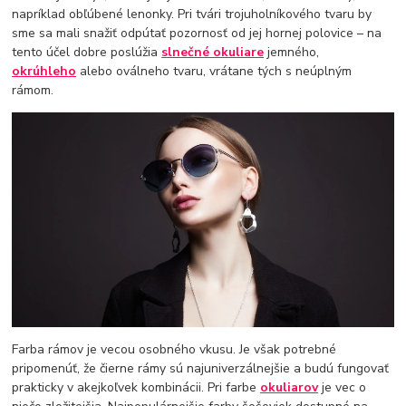
napríklad obľúbené lenonky. Pri tvári trojuholníkového tvaru by
sme sa mali snažiť odpútať pozornosť od jej hornej polovice – na
tento účel dobre poslúžia
slnečné okuliare
jemného, ​​
okrúhleho
alebo oválneho tvaru, vrátane tých s neúplným
rámom.
Farba rámov je vecou osobného vkusu. Je však potrebné
pripomenúť, že čierne rámy sú najuniverzálnejšie a budú fungovať
prakticky v akejkoľvek kombinácii. Pri farbe
okuliarov
je vec o