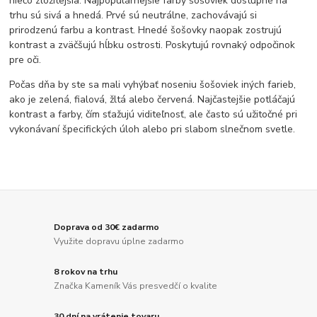
niečo zložitejšia. Najpopulárnejšie farby šošoviek dostupné na
trhu sú sivá a hnedá. Prvé sú neutrálne, zachovávajú si
prirodzenú farbu a kontrast. Hnedé šošovky naopak zostrujú
kontrast a zväčšujú hĺbku ostrosti. Poskytujú rovnaký odpočinok
pre oči.
Počas dňa by ste sa mali vyhýbať noseniu šošoviek iných farieb,
ako je zelená, fialová, žltá alebo červená. Najčastejšie potláčajú
kontrast a farby, čím sťažujú viditeľnosť, ale často sú užitočné pri
vykonávaní špecifických úloh alebo pri slabom slnečnom svetle.
Doprava od 30€ zadarmo
Využite dopravu úplne zadarmo
8 rokov na trhu
Značka Kameník Vás presvedčí o kvalite
30 dní na vrátenie tovaru