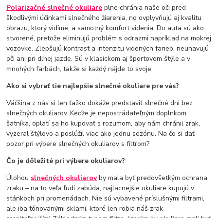
Polarizačné slnečné okuliare
plne chránia naše oči pred
škodlivými účinkami slnečného žiarenia, no ovplyvňujú aj kvalitu
obrazu, ktorý vidíme, a samotný komfort videnia. Do auta sú ako
stvorené, pretože eliminujú problém s odrazmi napríklad na mokrej
vozovke. Zlepšujú kontrast a intenzitu videných farieb, neunavujú
oči ani pri dlhej jazde. Sú v klasickom aj športovom štýle a v
mnohých farbách, takže si každý nájde to svoje.
Ako si vybrať tie najlepšie slnečné okuliare pre vás?
Väčšina z nás si len ťažko dokáže predstaviť slnečné dni bez
slnečných okuliarov. Keďže je nepostrádateľným doplnkom
šatníka, oplatí sa ho kupovať s rozumom, aby nám chránil zrak,
vyzeral štýlovo a poslúžil viac ako jednu sezónu. Na čo si dať
pozor pri výbere slnečných okuliarov s filtrom?
Čo je dôležité pri výbere okuliarov?
Úlohou
slnečných okuliarov
by mala byť predovšetkým ochrana
zraku – na to veľa ľudí zabúda, najlacnejšie okuliare kupujú v
stánkoch pri promenádach. Nie sú vybavené príslušnými filtrami,
ale iba tónovanými sklami, ktoré len robia náš zrak