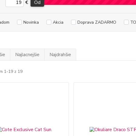
€
Od
adom
Novinka
Akcia
Doprava ZADARMO
TO
šie
Najlacnejšie
Najdrahšie
m 1-19 z 19