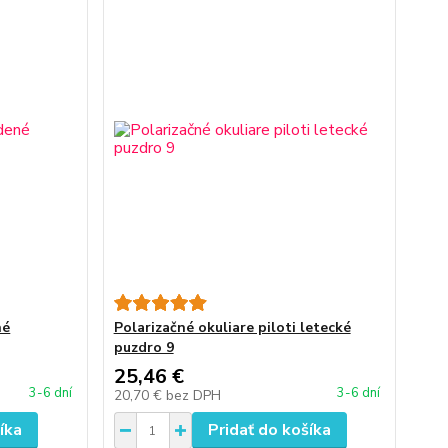
né
Polarizačné okuliare piloti letecké
puzdro 9
25,46 €
3-6 dní
3-6 dní
20,70 €
bez DPH
íka
Pridať do košíka