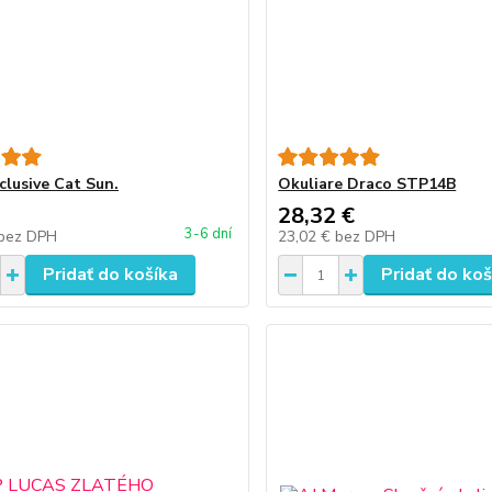
clusive Cat Sun.
Okuliare Draco STP14B
28,32 €
3-6 dní
bez DPH
23,02 €
bez DPH
Pridať do košíka
Pridať do koš