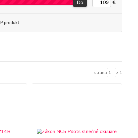
Do
€
P produkt
strana
z 1