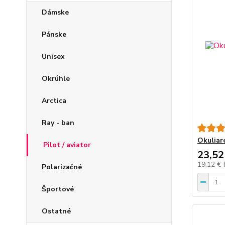
Dámske
Pánske
Unisex
Okrúhle
Arctica
Ray - ban
Okuliar
Pilot / aviator
23,52
19,12 €
Polarizačné
Športové
Ostatné