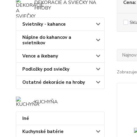
DEKORÁCIE A SVIEČKY NA
Cena:
HROBY
Skl
Svietniky - kahance
Náplne do kahancov a
svietnikov
Najnov
Vence a ikebany
Podložky pod sviečky
Zobrazuje
Ostatné dekorácie na hroby
KUCHYŇA
Iné
Kuchynské batérie