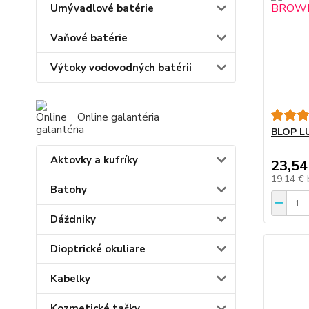
Umývadlové batérie
Vaňové batérie
Výtoky vodovodných batérii
Online galantéria
BLOP L
Aktovky a kufríky
23,54
19,14 €
Batohy
Dáždniky
Dioptrické okuliare
Kabelky
Kozmetické tašky