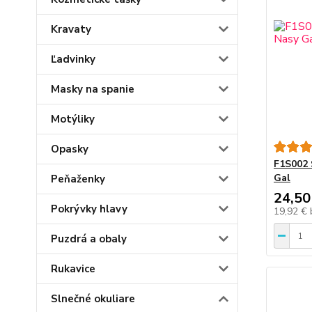
Kravaty
Ľadvinky
Masky na spanie
Motýliky
Opasky
F1S002 
Gal
Peňaženky
24,50
Pokrývky hlavy
19,92 €
Puzdrá a obaly
Rukavice
Slnečné okuliare