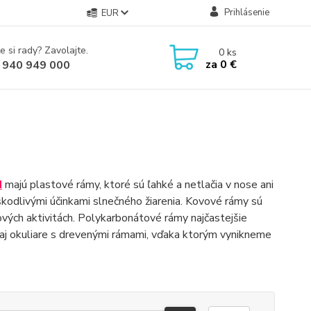
Prihlásenie
EUR
e si rady? Zavolajte.
0
ks
za
0 €
 940 949 000
d
majú plastové rámy, ktoré sú ľahké a netlačia v nose ani
d škodlivými účinkami slnečného žiarenia. Kovové rámy sú
ových aktivitách. Polykarbonátové rámy najčastejšie
 aj okuliare s drevenými rámami, vďaka ktorým vynikneme