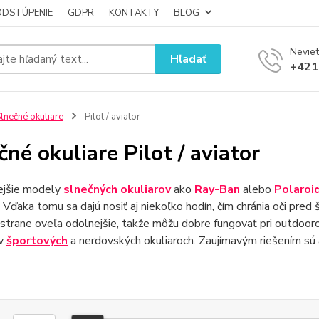
ODSTÚPENIE
GDPR
KONTAKTY
BLOG
Neviet
Hľadať
+421
lnečné okuliare
Pilot / aviator
čné okuliare Pilot / aviator
jšie modely
slnečných okuliarov
ako
Ray-Ban
alebo
Polaroi
. Vďaka tomu sa dajú nosiť aj niekoľko hodín, čím chránia oči pre
 strane oveľa odolnejšie, takže môžu dobre fungovať pri outdoor
 v
športových
a nerdovských okuliaroch. Zaujímavým riešením sú