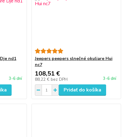
 Dje nd1
Jeepers peepers slnečné okuliare Hui
nc7
108,51 €
3-6 dní
3-6 dní
88,22 €
bez DPH
íka
Pridať do košíka