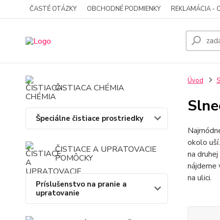
ČASTÉ OTÁZKY
OBCHODNÉ PODMIENKY
REKLAMÁCIA - 
Úvod
S
ČISTIACA CHÉMIA
Slne
Špeciálne čistiace prostriedky
Najmódne
okolo uší
ČISTIACE A UPRATOVACIE
na druhej
POMÔCKY
nájdeme
na ulici.
Príslušenstvo na pranie a
upratovanie