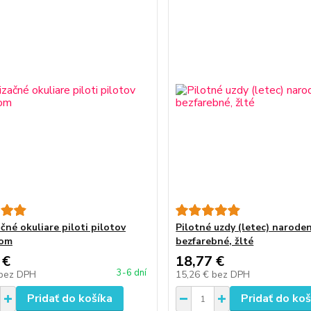
čné okuliare piloti pilotov
Pilotné uzdy (letec) narode
rom
bezfarebné, žlté
 €
18,77 €
3-6 dní
bez DPH
15,26 €
bez DPH
Pridať do košíka
Pridať do koš