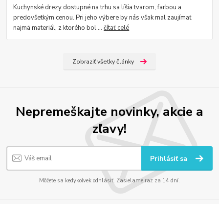
Kuchynské drezy dostupné na trhu sa líšia tvarom, farbou a
predovšetkým cenou. Pri jeho výbere by nás však mal zaujímať
najmä materiál, z ktorého bol ...
čítať celé
Zobraziť všetky články
Nepremeškajte novinky, akcie a
zľavy!
Prihlásiť sa
Môžete sa kedykoľvek odhlásiť. Zasielame raz za 14 dní.