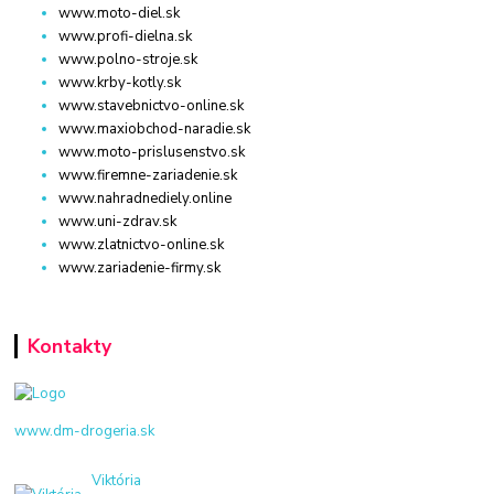
www.moto-diel.sk
www.profi-dielna.sk
www.polno-stroje.sk
www.krby-kotly.sk
www.stavebnictvo-online.sk
www.maxiobchod-naradie.sk
www.moto-prislusenstvo.sk
www.firemne-zariadenie.sk
www.nahradnediely.online
www.uni-zdrav.sk
www.zlatnictvo-online.sk
www.zariadenie-firmy.sk
Kontakty
www.dm-drogeria.sk
Viktória