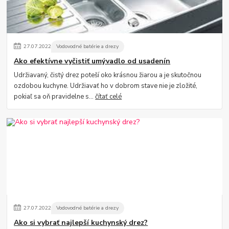
27
.
07
.
2022
Vodovodné batérie a drezy
Ako efektívne vyčistiť umývadlo od usadenín
Udržiavaný, čistý drez poteší oko krásnou žiarou a je skutočnou
ozdobou kuchyne. Udržiavať ho v dobrom stave nie je zložité,
pokiaľ sa oň pravidelne s...
čítať celé
27
.
07
.
2022
Vodovodné batérie a drezy
Ako si vybrať najlepší kuchynský drez?