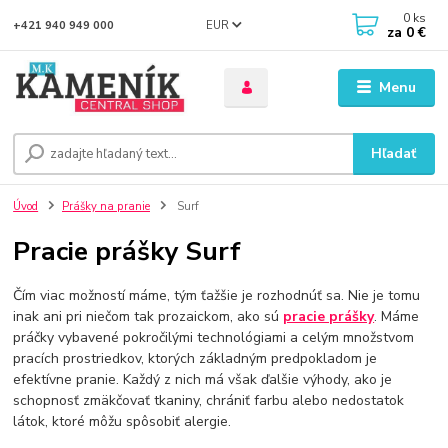
0
ks
EUR
+421 940 949 000
za
0 €
Menu
Hľadať
Úvod
Prášky na pranie
Surf
Pracie prášky Surf
Čím viac možností máme, tým ťažšie je rozhodnúť sa. Nie je tomu
inak ani pri niečom tak prozaickom, ako sú
pracie prášky
. Máme
práčky vybavené pokročilými technológiami a celým množstvom
pracích prostriedkov, ktorých základným predpokladom je
efektívne pranie. Každý z nich má však ďalšie výhody, ako je
schopnosť zmäkčovať tkaniny, chrániť farbu alebo nedostatok
látok, ktoré môžu spôsobiť alergie.