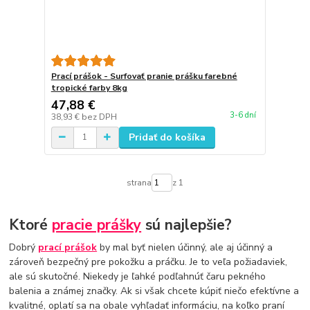
Prací prášok - Surfovať pranie prášku farebné
tropické farby 8kg
47,88 €
3-6 dní
38,93 €
bez DPH
Pridať do košíka
strana
z 1
Ktoré
pracie prášky
sú najlepšie?
Dobrý
prací prášok
by mal byť nielen účinný, ale aj účinný a
zároveň bezpečný pre pokožku a práčku. Je to veľa požiadaviek,
ale sú skutočné. Niekedy je ľahké podľahnúť čaru pekného
balenia a známej značky. Ak si však chcete kúpiť niečo efektívne a
kvalitné, oplatí sa na obale vyhľadať informáciu, na koľko praní