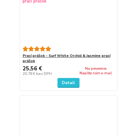
Prací prášok - Surf White Orchid & Jasmine prací
prášok
25,56 €
Na preverenie.
Napíšte nám e-mail.
20,78 €
bez DPH
Detail