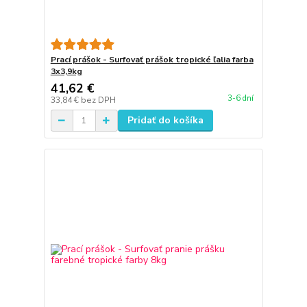
Prací prášok - Surfovať prášok tropické ľalia farba
3x3,9kg
41,62 €
3-6 dní
33,84 €
bez DPH
Pridať do košíka