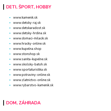
DETI, ŠPORT, HOBBY
www.kamenik.sk
www.detsky-raj.sk
www.detskaradost.sk
www.detsky-hrdina.sk
www.domaci-milacik.sk
www.hracky-online.sk
www.kupelna.shop
www.stonshop.sk
www.sanita-kupelne.sk
www.skolsky-batoh.sk
www.sportaturistika.sk
www.potraviny-online.sk
www.zlatnictvo-online.sk
www.rybarstvo-kamenik.sk
DOM, ZÁHRADA