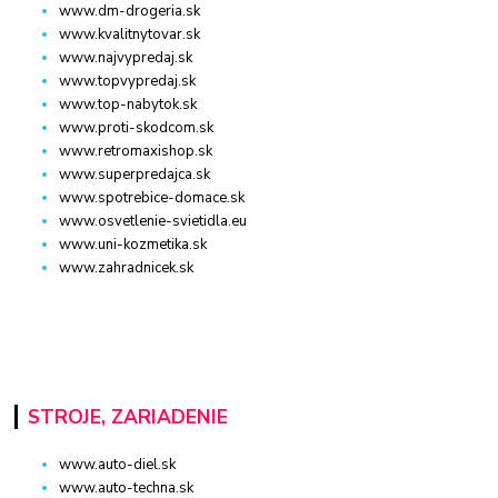
www.dm-drogeria.sk
www.kvalitnytovar.sk
www.najvypredaj.sk
www.topvypredaj.sk
www.top-nabytok.sk
www.proti-skodcom.sk
www.retromaxishop.sk
www.superpredajca.sk
www.spotrebice-domace.sk
www.osvetlenie-svietidla.eu
www.uni-kozmetika.sk
www.zahradnicek.sk
STROJE, ZARIADENIE
www.auto-diel.sk
www.auto-techna.sk