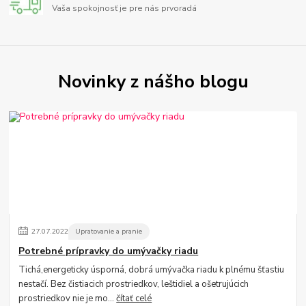
Vaša spokojnosť je pre nás prvoradá
Novinky z nášho blogu
27
.
07
.
2022
Upratovanie a pranie
Potrebné prípravky do umývačky riadu
Tichá,energeticky úsporná, dobrá umývačka riadu k plnému šťastiu
nestačí. Bez čistiacich prostriedkov, leštidiel a ošetrujúcich
prostriedkov nie je mo...
čítať celé