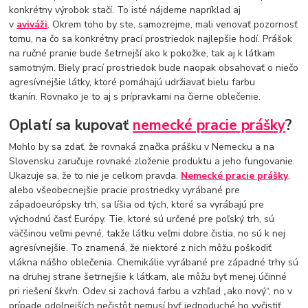
konkrétny výrobok stačí. To isté nájdeme napríklad aj
v
aviváži
. Okrem toho by ste, samozrejme, mali venovať pozornosť
tomu, na čo sa konkrétny prací prostriedok najlepšie hodí. Prášok
na ručné pranie bude šetrnejší ako k pokožke, tak aj k látkam
samotným. Biely prací prostriedok bude naopak obsahovať o niečo
agresívnejšie látky, ktoré pomáhajú udržiavať bielu farbu
tkanín. Rovnako je to aj s prípravkami na čierne oblečenie.
Oplatí sa kupovať
nemecké pracie prášky
?
Mohlo by sa zdať, že rovnaká značka prášku v Nemecku a na
Slovensku zaručuje rovnaké zloženie produktu a jeho fungovanie.
Ukazuje sa, že to nie je celkom pravda.
Nemecké pracie prášky
,
alebo všeobecnejšie pracie prostriedky vyrábané pre
západoeurópsky trh, sa líšia od tých, ktoré sa vyrábajú pre
východnú časť Európy. Tie, ktoré sú určené pre poľský trh, sú
väčšinou veľmi pevné, takže látku veľmi dobre čistia, no sú k nej
agresívnejšie. To znamená, že niektoré z nich môžu poškodiť
vlákna nášho oblečenia. Chemikálie vyrábané pre západné trhy sú
na druhej strane šetrnejšie k látkam, ale môžu byť menej účinné
pri riešení škvŕn. Odev si zachová farbu a vzhľad „ako nový“, no v
prípade odolnejších nečistôt nemusí byť jednoduché ho vyčistiť.