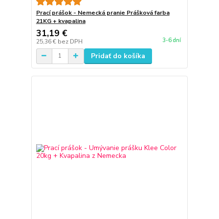
Prací prášok - Nemecká pranie Prášková farba
21KG + kvapalina
31,19 €
3-6 dní
25,36 €
bez DPH
Pridať do košíka