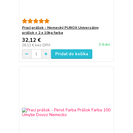
Prací prášok - Nemecký PUROX Univerzálny
prášok + 2 x 10kg farba
32,12 €
3-6 dní
26,11 €
bez DPH
Pridať do košíka