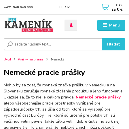
0
ks
EUR
+421 940 949 000
za
0 €
Menu
Hľadať
Úvod
Prášky na pranie
Nemecké
Nemecké pracie prášky
Mohlo by sa zdať, že rovnaká značka prášku v Nemecku a na
Slovensku zaručuje rovnaké zloženie produktu a jeho fungovanie.
Ukazuje sa, že to nie je celkom pravda.
Nemecké pracie prášky
,
alebo všeobecnejšie pracie prostriedky vyrábané pre
západoeurópsky trh, sa líšia od tých, ktoré sa vyrábajú pre
východnú časť Európy. Tie, ktoré sú určené pre poľský trh, sú
väčšinou veľmi pevné, takže látku veľmi dobre čistia, no sú k nej
agresívnejšie. To znamená, že niektoré z nich môžu poškodiť