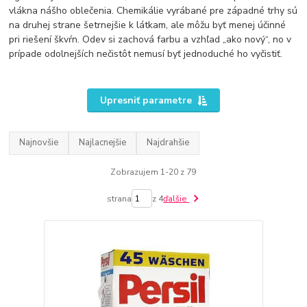
vlákna nášho oblečenia. Chemikálie vyrábané pre západné trhy sú
na druhej strane šetrnejšie k látkam, ale môžu byť menej účinné
pri riešení škvŕn. Odev si zachová farbu a vzhľad „ako nový“, no v
prípade odolnejších nečistôt nemusí byť jednoduché ho vyčistiť.
Upresniť parametre
Najnovšie
Najlacnejšie
Najdrahšie
Zobrazujem 1-20 z 79
strana
z 4
ďalšie