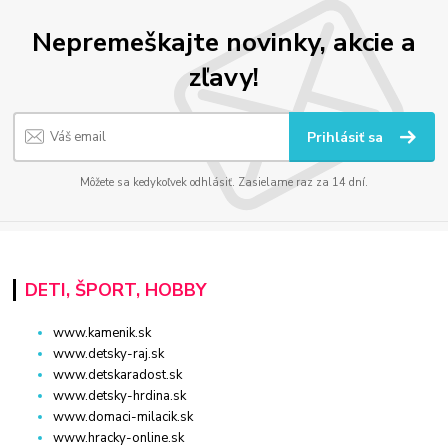
Nepremeškajte novinky, akcie a
zľavy!
Prihlásiť sa
Môžete sa kedykoľvek odhlásiť. Zasielame raz za 14 dní.
DETI, ŠPORT, HOBBY
www.kamenik.sk
www.detsky-raj.sk
www.detskaradost.sk
www.detsky-hrdina.sk
www.domaci-milacik.sk
www.hracky-online.sk