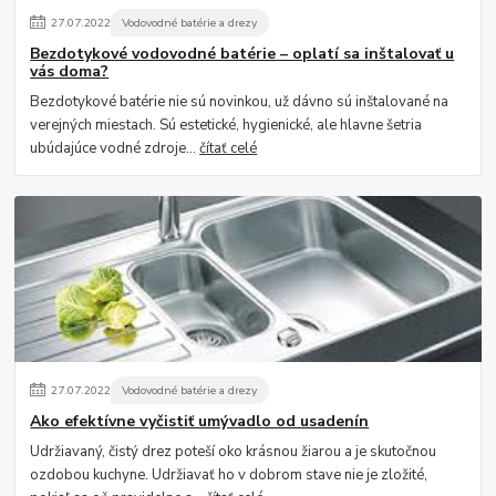
27
.
07
.
2022
Vodovodné batérie a drezy
Bezdotykové vodovodné batérie – oplatí sa inštalovať u
vás doma?
Bezdotykové batérie nie sú novinkou, už dávno sú inštalované na
verejných miestach. Sú estetické, hygienické, ale hlavne šetria
ubúdajúce vodné zdroje...
čítať celé
27
.
07
.
2022
Vodovodné batérie a drezy
Ako efektívne vyčistiť umývadlo od usadenín
Udržiavaný, čistý drez poteší oko krásnou žiarou a je skutočnou
ozdobou kuchyne. Udržiavať ho v dobrom stave nie je zložité,