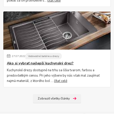
pokiaľ sa oň pravidelne s...
čítať celé
27
.
07
.
2022
Vodovodné batérie a drezy
Ako si vybrať najlepší kuchynský drez?
Kuchynské drezy dostupné na trhu sa líšia tvarom, farbou a
predovšetkým cenou. Pri jeho výbere by nás však mal zaujímať
najmä materiál, z ktorého bol ...
čítať celé
Zobraziť všetky články