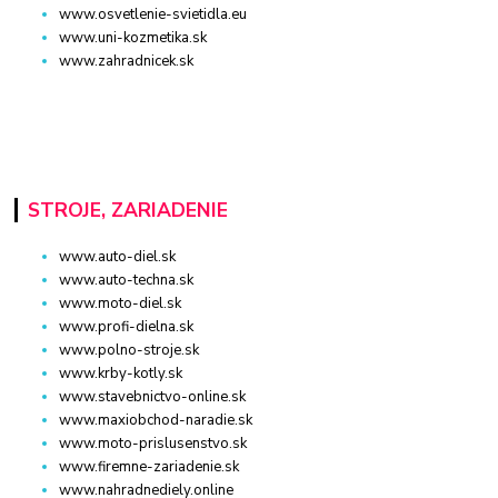
www.osvetlenie-svietidla.eu
www.uni-kozmetika.sk
www.zahradnicek.sk
STROJE, ZARIADENIE
www.auto-diel.sk
www.auto-techna.sk
www.moto-diel.sk
www.profi-dielna.sk
www.polno-stroje.sk
www.krby-kotly.sk
www.stavebnictvo-online.sk
www.maxiobchod-naradie.sk
www.moto-prislusenstvo.sk
www.firemne-zariadenie.sk
www.nahradnediely.online