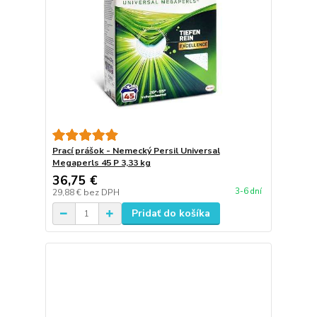
Prací prášok - Nemecký Persil Universal
Megaperls 45 P 3,33 kg
36,75 €
3-6 dní
29,88 €
bez DPH
Pridať do košíka