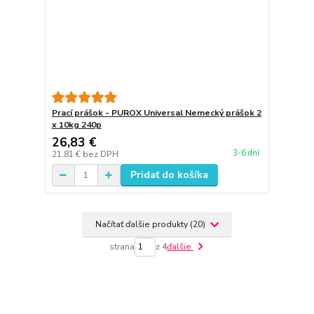
Prací prášok - PUROX Universal Nemecký prášok 2
x 10kg 240p
26,83 €
3-6 dní
21,81 €
bez DPH
Pridať do košíka
Načítať ďalšie produkty (20)
strana
z 4
ďalšie