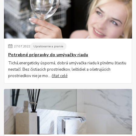
27
.
07
.
2022
Upratovanie a pranie
Potrebné prípravky do umývačky riadu
Tichá,energeticky úsporná, dobrá umývačka riadu k plnému šťastiu
nestačí. Bez čistiacich prostriedkov, leštidiel a ošetrujúcich
prostriedkov nie je mo...
čítať celé