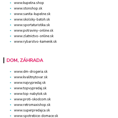
www.kupelna.shop
www.stonshop.sk
www.sanita-kupelne.sk
www.skolsky-batoh.sk
www.sportaturistika.sk
www.potraviny-online.sk
www.zlatnictvo-online.sk
www.rybarstvo-kamenik.sk
DOM, ZÁHRADA
www.dm-drogeria.sk
www.kvalitnytovar.sk
www.najvypredaj.sk
www.topvypredaj.sk
www.top-nabytok.sk
www.proti-skodcom.sk
www.retromaxishop.sk
www.superpredajca.sk
www.spotrebice-domace.sk