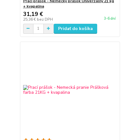
Prací prášok - Nemecký prášok Univerzálny 21 kg
+ kvapalina
31,19 €
3-6 dní
25,36 €
bez DPH
Pridať do košíka