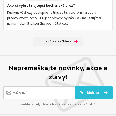
Ako si vybrať najlepší kuchynský drez?
Kuchynské drezy dostupné na trhu sa líšia tvarom, farbou a
predovšetkým cenou. Pri jeho výbere by nás však mal zaujímať
najmä materiál, z ktorého bol ...
čítať celé
Zobraziť všetky články
Nepremeškajte novinky, akcie a
zľavy!
Prihlásiť sa
Môžete sa kedykoľvek odhlásiť. Zasielame raz za 14 dní.