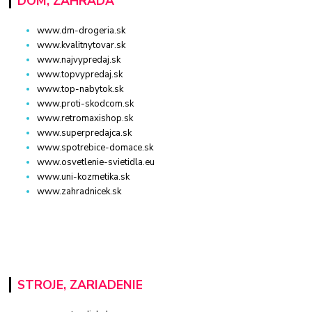
DOM, ZÁHRADA
www.dm-drogeria.sk
www.kvalitnytovar.sk
www.najvypredaj.sk
www.topvypredaj.sk
www.top-nabytok.sk
www.proti-skodcom.sk
www.retromaxishop.sk
www.superpredajca.sk
www.spotrebice-domace.sk
www.osvetlenie-svietidla.eu
www.uni-kozmetika.sk
www.zahradnicek.sk
STROJE, ZARIADENIE