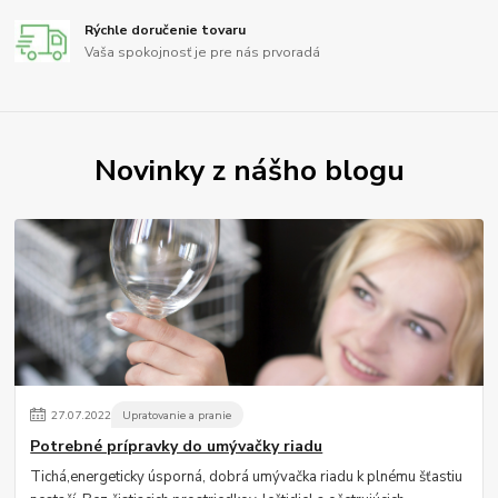
Rýchle doručenie tovaru
Vaša spokojnosť je pre nás prvoradá
Novinky z nášho blogu
27
.
07
.
2022
Upratovanie a pranie
Potrebné prípravky do umývačky riadu
Tichá,energeticky úsporná, dobrá umývačka riadu k plnému šťastiu