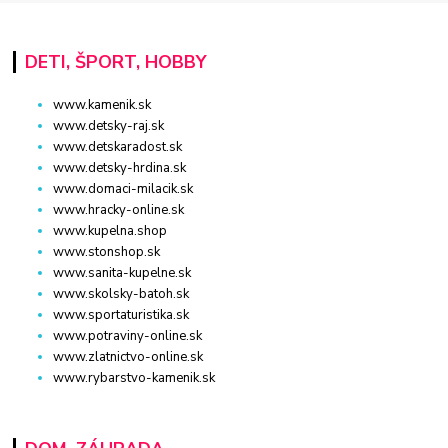
DETI, ŠPORT, HOBBY
www.kamenik.sk
www.detsky-raj.sk
www.detskaradost.sk
www.detsky-hrdina.sk
www.domaci-milacik.sk
www.hracky-online.sk
www.kupelna.shop
www.stonshop.sk
www.sanita-kupelne.sk
www.skolsky-batoh.sk
www.sportaturistika.sk
www.potraviny-online.sk
www.zlatnictvo-online.sk
www.rybarstvo-kamenik.sk