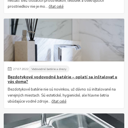
nestačí. Bez čistiacich prostriedkov, leštidiel a ošetrujúcich
prostriedkov nie je mo...
čítať celé
27
.
07
.
2022
Vodovodné batérie a drezy
Bezdotykové vodovodné batérie – oplatí sa inštalovať u
vás doma?
Bezdotykové batérie nie sú novinkou, už dávno sú inštalované na
verejných miestach. Sú estetické, hygienické, ale hlavne šetria
ubúdajúce vodné zdroje...
čítať celé