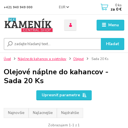
0
ks
EUR
+421 940 949 000
za
0 €
Menu
Hľadať
Úvod
Náplne do kahancov a svietnikov
Olejové
Sada 20 Ks
Olejové náplne do kahancov -
Sada 20 Ks
Upresniť parametre
Najnovšie
Najlacnejšie
Najdrahšie
Zobrazujem 1-1 z 1