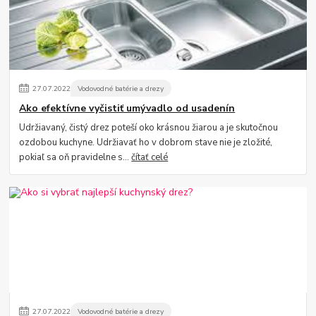
27
.
07
.
2022
Vodovodné batérie a drezy
Ako efektívne vyčistiť umývadlo od usadenín
Udržiavaný, čistý drez poteší oko krásnou žiarou a je skutočnou
ozdobou kuchyne. Udržiavať ho v dobrom stave nie je zložité,
pokiaľ sa oň pravidelne s...
čítať celé
27
.
07
.
2022
Vodovodné batérie a drezy