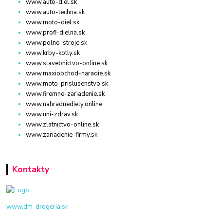
www.auto-diel.sk
www.auto-techna.sk
www.moto-diel.sk
www.profi-dielna.sk
www.polno-stroje.sk
www.krby-kotly.sk
www.stavebnictvo-online.sk
www.maxiobchod-naradie.sk
www.moto-prislusenstvo.sk
www.firemne-zariadenie.sk
www.nahradnediely.online
www.uni-zdrav.sk
www.zlatnictvo-online.sk
www.zariadenie-firmy.sk
Kontakty
www.dm-drogeria.sk