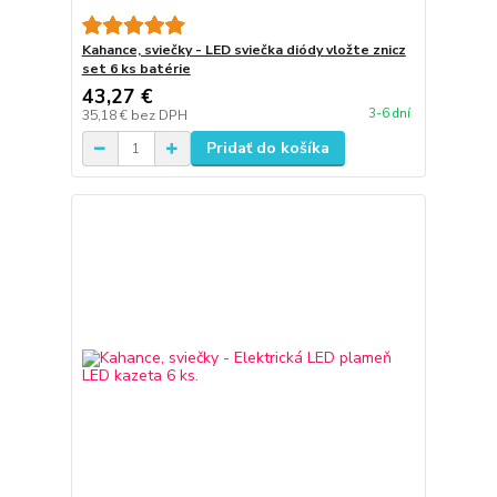
Kahance, sviečky - LED sviečka diódy vložte znicz
set 6 ks batérie
43,27 €
3-6 dní
35,18 €
bez DPH
Pridať do košíka