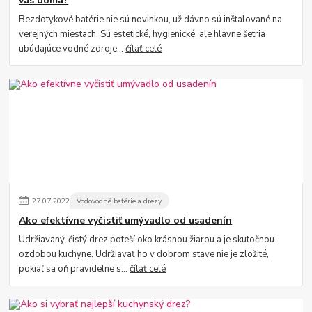
vás doma?
Bezdotykové batérie nie sú novinkou, už dávno sú inštalované na
verejných miestach. Sú estetické, hygienické, ale hlavne šetria
ubúdajúce vodné zdroje...
čítať celé
27
.
07
.
2022
Vodovodné batérie a drezy
Ako efektívne vyčistiť umývadlo od usadenín
Udržiavaný, čistý drez poteší oko krásnou žiarou a je skutočnou
ozdobou kuchyne. Udržiavať ho v dobrom stave nie je zložité,
pokiaľ sa oň pravidelne s...
čítať celé