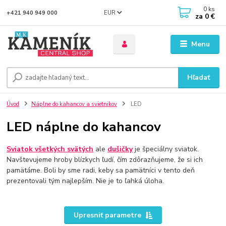
0
ks
EUR
+421 940 949 000
za
0 €
Menu
Hľadať
Úvod
Náplne do kahancov a svietnikov
LED
LED náplne do kahancov
Sviatok všetkých svätých
ale
dušičky
je špeciálny sviatok.
Navštevujeme hroby blízkych ľudí, čím zdôrazňujeme, že si ich
pamätáme. Boli by sme radi, keby sa pamätníci v tento deň
prezentovali tým najlepším. Nie je to ľahká úloha.
Upresniť parametre