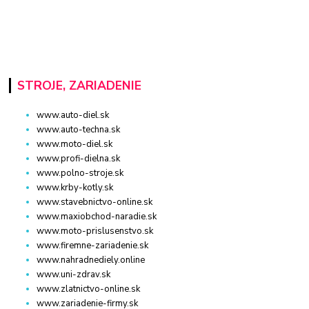
STROJE, ZARIADENIE
www.auto-diel.sk
www.auto-techna.sk
www.moto-diel.sk
www.profi-dielna.sk
www.polno-stroje.sk
www.krby-kotly.sk
www.stavebnictvo-online.sk
www.maxiobchod-naradie.sk
www.moto-prislusenstvo.sk
www.firemne-zariadenie.sk
www.nahradnediely.online
www.uni-zdrav.sk
www.zlatnictvo-online.sk
www.zariadenie-firmy.sk