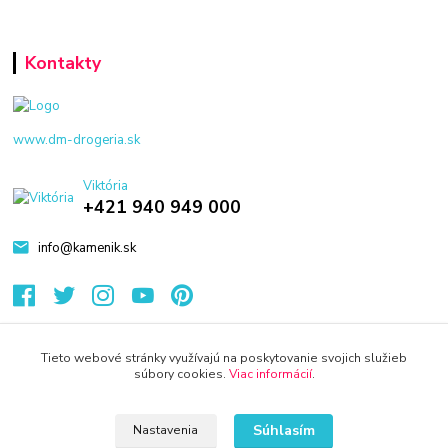
Kontakty
www.dm-drogeria.sk
Viktória
+421 940 949 000
info@kamenik.sk
Tieto webové stránky využívajú na poskytovanie svojich služieb
súbory cookies.
Viac informácií
.
© 2024 Všetky práva vyhradené KAMENIK.SK
Vytvorené na
Eshop-rychlo.sk
Súhlasím
Nastavenia