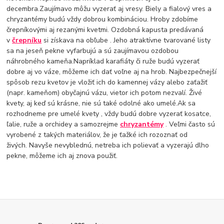
decembra.Zaujímavo môžu vyzerať aj vresy. Biely a fialový vres a
chryzantémy budú vždy dobrou kombináciou. Hroby zdobíme
črepníkovými aj rezanými kvetmi.
Ozdobná kapusta predávaná
v
črepníku
si získava na obľube . Jeho atraktívne tvarované listy
sa na jeseň pekne vyfarbujú a sú zaujímavou ozdobou
náhrobného kameňa.Napríklad karafiáty či ruže budú vyzerať
dobre aj vo váze, môžeme ich dať voľne aj na hrob. Najbezpečnejší
spôsob rezu kvetov je vložiť ich do kamennej vázy alebo zaťažiť
(napr. kameňom) obyčajnú vázu, vietor ich potom nezvalí. Živé
kvety, aj keď sú krásne, nie sú také odolné ako umelé.Ak sa
rozhodneme pre umelé kvety , vždy budú dobre vyzerať kosatce,
ľalie, ruže a orchidey a samozrejme
chryzantémy
. Veľmi často sú
vyrobené z takých materiálov, že je ťažké ich rozoznať od
živých. Navyše nevyblednú, netreba ich polievať a vyzerajú dlho
pekne, môžeme ich aj znova použiť.