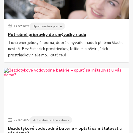
27
.
07
.
2022
Upratovanie a pranie
Potrebné prípravky do umývačky riadu
Tichá,energeticky úsporná, dobrá umývačka riadu k plnému šťastiu
nestačí. Bez čistiacich prostriedkov, leštidiel a ošetrujúcich
prostriedkov nie je mo...
čítať celé
27
.
07
.
2022
Vodovodné batérie a drezy
Bezdotykové vodovodné batérie – oplatí sa inštalovať u