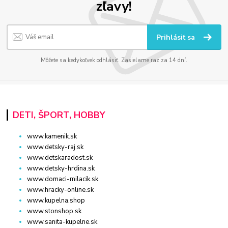
zľavy!
Prihlásiť sa
Môžete sa kedykoľvek odhlásiť. Zasielame raz za 14 dní.
DETI, ŠPORT, HOBBY
www.kamenik.sk
www.detsky-raj.sk
www.detskaradost.sk
www.detsky-hrdina.sk
www.domaci-milacik.sk
www.hracky-online.sk
www.kupelna.shop
www.stonshop.sk
www.sanita-kupelne.sk