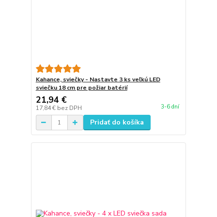
Kahance, sviečky - Nastavte 3 ks veľkú LED
sviečku 18 cm pre požiar batérií
21,94 €
3-6 dní
17,84 €
bez DPH
Pridať do košíka