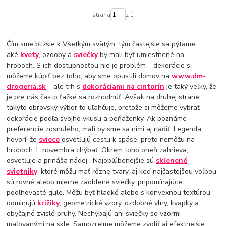
strana
z 1
Čím sme bližšie k Všetkým svätým, tým častejšie sa pýtame,
aké
kvety
, ozdoby a
sviečky
by mali byť umiestnené na
hroboch. S ich dostupnosťou nie je problém – dekorácie si
môžeme kúpiť bez toho, aby sme opustili domov na
www.dm-
drogeria.sk
– ale trh s
dekoráciami na cintorín
je taký veľký, že
je pre nás často ťažké sa rozhodnúť. Avšak na druhej strane
takýto obrovský výber to uľahčuje, pretože si môžeme vybrať
dekorácie podľa svojho vkusu a peňaženky. Ak poznáme
preferencie zosnulého, mali by sme sa nimi aj riadiť. Legenda
hovorí, že
sviece
osvetľujú cestu k spáse, preto nemôžu na
hroboch 1. novembra chýbať. Okrem toho oheň zahrieva,
osvetľuje a prináša nádej . Najobľúbenejšie sú
sklenené
svietniky
, ktoré môžu mať rôzne tvary, aj keď najčastejšou voľbou
sú rovné alebo mierne zaoblené sviečky, pripomínajúce
podlhovasté gule. Môžu byť hladké alebo s konvexnou textúrou –
dominujú
krížiky
, geometrické vzory, ozdobné vlny, kvapky a
obyčajné zvislé pruhy. Nechýbajú ani sviečky so vzormi
maľovanými na skle. Samozrejme môžeme zvoliť aj efektnejšie