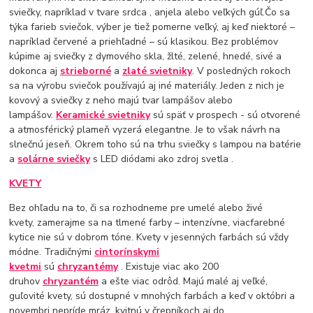
sviečky, napríklad v tvare srdca , anjela alebo veľkých gúľ.Čo sa
týka farieb sviečok, výber je tiež pomerne veľký, aj keď niektoré –
napríklad červené a priehľadné – sú klasikou. Bez problémov
kúpime aj sviečky z dymového skla, žlté, zelené, hnedé, sivé a
dokonca aj
strieborné
a
zlaté svietniky
. V posledných rokoch
sa na výrobu sviečok používajú aj iné materiály. Jeden z nich je
kovový a sviečky z neho majú tvar lampášov alebo
lampášov.
Keramické svietniky
sú späť v prospech - sú otvorené
a atmosférický plameň vyzerá elegantne. Je to však návrh na
slnečnú jeseň. Okrem toho sú na trhu sviečky s lampou na batérie
a
solárne sviečky
s LED diódami ako zdroj svetla .
KVETY
Bez ohľadu na to, či sa rozhodneme pre umelé alebo živé
kvety, zamerajme sa na tlmené farby – intenzívne, viacfarebné
kytice nie sú v dobrom tóne. Kvety v jesenných farbách sú vždy
módne. Tradičnými
cintorínskymi
kvetmi
sú
chryzantémy
. Existuje viac ako 200
druhov
chryzantém
a ešte viac odrôd. Majú malé aj veľké,
guľovité kvety, sú dostupné v mnohých farbách a keď v októbri a
novembri nepríde mráz, kvitnú v črepníkoch aj do