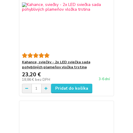
Kahance, sviečky - 2x LED sviečka sada
pohyblivých plameňov vložka trstina
23,20 €
3-6 dní
18,86 €
bez DPH
Pridať do košíka