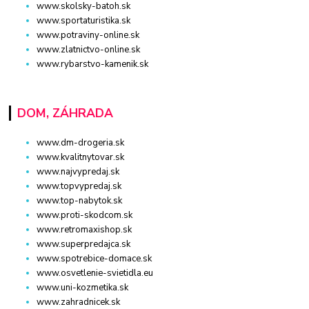
www.skolsky-batoh.sk
www.sportaturistika.sk
www.potraviny-online.sk
www.zlatnictvo-online.sk
www.rybarstvo-kamenik.sk
DOM, ZÁHRADA
www.dm-drogeria.sk
www.kvalitnytovar.sk
www.najvypredaj.sk
www.topvypredaj.sk
www.top-nabytok.sk
www.proti-skodcom.sk
www.retromaxishop.sk
www.superpredajca.sk
www.spotrebice-domace.sk
www.osvetlenie-svietidla.eu
www.uni-kozmetika.sk
www.zahradnicek.sk