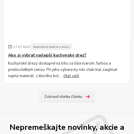
27
.
07
.
2022
Vodovodné batérie a drezy
Ako si vybrať najlepší kuchynský drez?
Kuchynské drezy dostupné na trhu sa líšia tvarom, farbou a
predovšetkým cenou. Pri jeho výbere by nás však mal zaujímať
najmä materiál, z ktorého bol ...
čítať celé
Zobraziť všetky články
Nepremeškajte novinky, akcie a