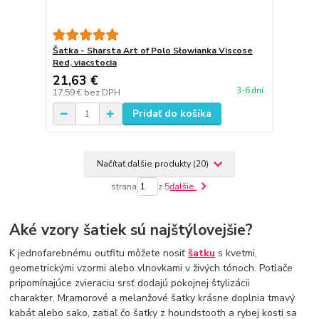
Šatka - Sharsta Art of Polo Słowianka Viscose
Red, viacstocia
21,63 €
3-6 dní
17,59 €
bez DPH
Pridať do košíka
Načítať ďalšie produkty (20)
strana
z 5
ďalšie
Aké vzory šatiek sú najštýlovejšie?
K jednofarebnému outfitu môžete nosiť
šatku
s kvetmi,
geometrickými vzormi alebo vlnovkami v živých tónoch. Potlače
pripomínajúce zvieraciu srsť dodajú pokojnej štylizácii
charakter. Mramorové a melanžové šatky krásne doplnia tmavý
kabát alebo sako, zatiaľ čo šatky z houndstooth a rybej kosti sa