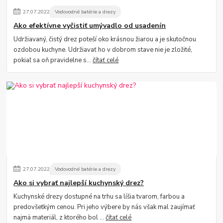
27
.
07
.
2022
Vodovodné batérie a drezy
Ako efektívne vyčistiť umývadlo od usadenín
Udržiavaný, čistý drez poteší oko krásnou žiarou a je skutočnou
ozdobou kuchyne. Udržiavať ho v dobrom stave nie je zložité,
pokiaľ sa oň pravidelne s...
čítať celé
27
.
07
.
2022
Vodovodné batérie a drezy
Ako si vybrať najlepší kuchynský drez?
Kuchynské drezy dostupné na trhu sa líšia tvarom, farbou a
predovšetkým cenou. Pri jeho výbere by nás však mal zaujímať
najmä materiál, z ktorého bol ...
čítať celé