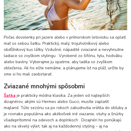
Počas dovolenky pri jazere alebo v prímorskom letovisku sa oplatí
mať so sebou šatku. Praktický, malý, trojuholníkový alebo
obdĺžnikový kus látky. Vzdušné, nápadité zviazané a nevyhnutne
ladiace so zvyškom stylingu . Vyrobené zo šifónu, tylu, hodvábu
alebo bavlny. Vyberajme ju opatrne, aby ladila so zvyškom
oblečenia. Ak ho ešte nemáme, a plánujeme ísť na pláž, určite by
sme si ho mali zaobstarať.
Zviazané mnohými spôsobmi
Šatka
je prakticky módna klasika. Za jeden od najlepších
dizajnérov, akými sú Hermes alebo Gucci, musíte zaplatiť
majland. Túto sezónu sa po rokoch zabudnutia vrátila do obľuby a
je rovnako populárna ako akékoľvek iné viazanie, stuhy a šnúrky
všadeprítomné na odevoch a doplnkoch . Dizajnéri ho ponúkajú
ako na skvelý výlet, tak aj na každodenný styling – aj na