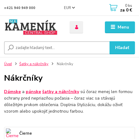
0
ks
EUR
+421 940 949 000
za
0 €
Menu
Hľadať
Úvod
Šatky a nákrčníky
Nákrčníky
Nákrčníky
Dámske
a
pánske
šatky a nákrčníky
sú čoraz menej len formou
ochrany pred nepriazňou počasia – čoraz viac sa stávajú
dôležitým prvkom oblečenia. Doplnia štylizáciu, dokážu oživiť
vzorom alebo upokojiť jednotnou farbou.
Čierne