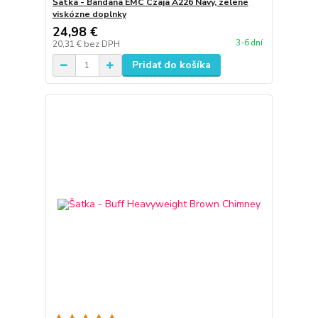
Šatka - Bandana EMC Czaja A226 Navy, zelené
viskózne doplnky
24,98 €
3-6 dní
20,31 €
bez DPH
Pridať do košíka