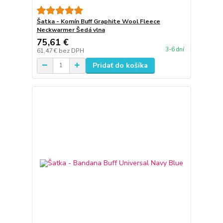
Šatka - Komín Buff Graphite Wool Fleece
Neckwarmer Šedá vlna
75,61 €
3-6 dní
61,47 €
bez DPH
Pridať do košíka