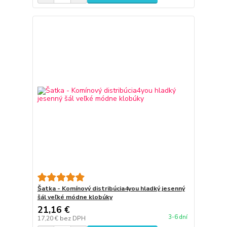
Šatka - Komínový distribúcia4you hladký jesenný
šál veľké módne klobúky
21,16 €
3-6 dní
17,20 €
bez DPH