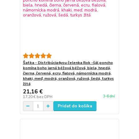
Šatka - Distribúcia4you čelenka Rok -šál poncho
komína boho jarná béžová béžová, biela, hnedá,
čierna, červená, ecru, fialová, námornícka modrá,
khaki, meď, modrá, oranžová, ružová, šedá, turkys
žltá
21,16 €
3-6 dní
17,20 €
bez DPH
Pridať do košíka