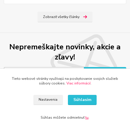
Zobraziť všetky články
Nepremeškajte novinky, akcie a
zľavy!
Prihlásiť sa
Tieto webové stránky využívajú na poskytovanie svojich služieb
súbory cookies.
Viac informácií
.
Môžete sa kedykoľvek odhlásiť. Zasielame raz za 14 dní.
Súhlasím
Nastavenia
DETI, ŠPORT, HOBBY
Súhlas môžete odmietnuť
tu
.