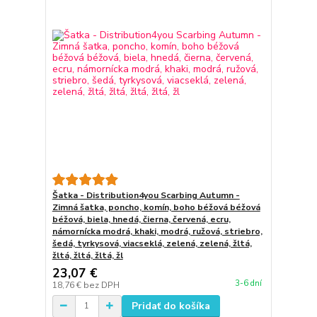
Šatka - Distribution4you Scarbing Autumn -
Zimná šatka, poncho, komín, boho béžová béžová
béžová, biela, hnedá, čierna, červená, ecru,
námornícka modrá, khaki, modrá, ružová, striebro,
šedá, tyrkysová, viacseklá, zelená, zelená, žltá,
žltá, žltá, žltá, žl
23,07 €
3-6 dní
18,76 €
bez DPH
Pridať do košíka