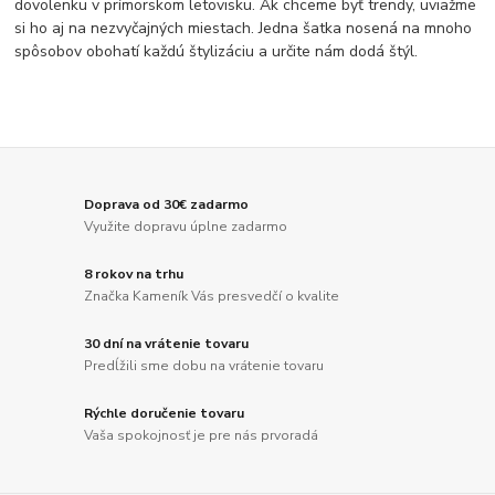
dovolenku v prímorskom letovisku. Ak chceme byť trendy, uviažme
si ho aj na nezvyčajných miestach. Jedna šatka nosená na mnoho
spôsobov obohatí každú štylizáciu a určite nám dodá štýl.
Doprava od 30€ zadarmo
Využite dopravu úplne zadarmo
8 rokov na trhu
Značka Kameník Vás presvedčí o kvalite
30 dní na vrátenie tovaru
Predĺžili sme dobu na vrátenie tovaru
Rýchle doručenie tovaru
Vaša spokojnosť je pre nás prvoradá