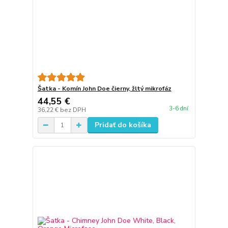
Šatka - Komín John Doe čierny, žltý mikrofáz
44,55 €
3-6 dní
36,22 €
bez DPH
Pridať do košíka