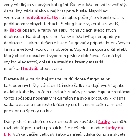
ženy všetkých vekových kategórií. Šatky môžu len zdôrazniť štýl
danej štylizácie alebo v nej hrať prvé husle. Napríklad:
vzorované
hodvábne šatky
sú najbezpečnejšie v kombinácii s
podkladom v plných farbách. Styling bude vyzerať uzavretý,
ak
šatka
obsahuje farby na saku, nohaviciach alebo iných
doplnkoch. Na druhej strane, šatky môžu byť aj nenápadným
doplnkom – takéto riešenie bude fungovať v prípade intenzívnych
farieb a veľkých vzorov na oblečení. Vopred sa oplatí určiť efekt,
ktorý chcete dosiahnuť výberom prvkov oblečenia. Ak má byť
styling elegantný, oplatí sa staviť na krásny materiál,
napríklad
hodváb
alebo zamat.
Pletené šály, na druhej strane, budú dobre fungovať pri
každodenných štylizáciách. Dámske šatky sa dajú využiť aj ako
ozdoba kabelky , o čom niektoré značky presviedčajú prezentáciou
tohto spôsobu nosenia v reklamách na svoje produkty - krásna
šatka uviazaná namiesto kľúčenky určite zmení tašku a nechá
priestor na šperky na krk.
Dámy, ktoré nechcú do svojich outfitov zavádzať
šatky
, sa môžu
rozhodnúť pre trochu praktickejšie riešenie – módne
šatky na
krk
. Vďaka väčšej veľkosti šatky zahrejú, vďaka čomu sa skvele