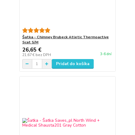
Šatka - Chimney Brubeck Atletic Thermoactive
Scat S/M
26,65 €
3-6 dní
21,67 €
bez DPH
Pridať do košíka