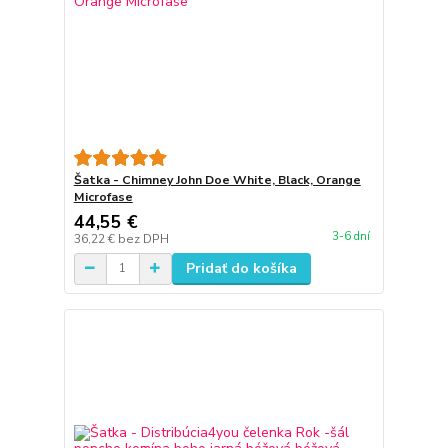
Šatka - Chimney John Doe White, Black, Orange
Microfase
44,55 €
3-6 dní
36,22 €
bez DPH
Pridať do košíka