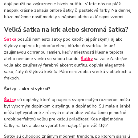
dajú použiť na zvýraznenie biznis outfitu. V lete nás na pláži
naopak krásne zahalia ombré šatky či pastelové farby. Na dennej
báze môžeme nosiť modely s nápismi alebo aztéckymi vzormi.
Veľká šatka na krk alebo skromná šatka?
Šatka
poslúži namiesto šatky pod kabát (aj pánskym), aj ako
štýlový doplnok k jednofarebnej blúzke či svetríku. Je tiež
zaujímavou ochranou ramien, keď v miestnosti klesne teplota
alebo nemáme vonku so sebou bundu.
Šatky
sa zase častejšie
volia ako zaujímavý farebný akcent outfitu, doplnia elegantné
sako, šaty či štýlovú košeľu. Páni nimi zdobia vrecká v oblekoch a
frakoch.
Šatky - ako si vybrať?
Šatky
sú doplnky, ktoré aj napriek svojim malým rozmerom môžu
byť výborným doplnkom k stylingu a dopĺňať ho. Sú malé a ľahké,
môžu byť vyrobené z rôznych materiálov, vďaka čomu je možné
urobiť perfektnú voľbu pre každú príležitosť. Kde nájsť módne
šatky na krk a ako si vybrať ten najlepší pre váš štýl?
Šatky sú dlhodobo známym módnym trendom, po ktorom siahajú