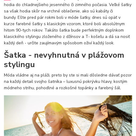
hodia do chladnejšieho jesenného či zimného počasia. Veľké šatky
sa však hodia skôr na vrchné oblečenie, ako sú kabáty či
bundy. Ešte pred pár rokmi boli v móde šatky, dnes sú opäť v
kurze farebné šatky s klasickým vzorom, ktoré boli absolútnym
hitom 90-tych rokov. Takáto šatka bude perfektným doplnkom
klasického stylingu zloženého z džínsov a T- košeľu a dá sa nosiť
každý deň - určite zaujímavým spôsobom oživí každý look.
Šatka - nevyhnutná v plážovom
stylingu
Móda vládne aj na pláži, preto by ste si mali dôsledne dávať pozor
na každý detail svojho šatníka – luxusnú pokrývku hlavy, kostým
módneho strihu, pohodlné a rozkošné topánky a farebný šál.