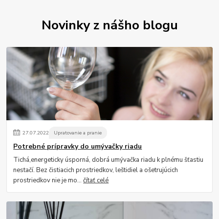
Novinky z nášho blogu
27
.
07
.
2022
Upratovanie a pranie
Potrebné prípravky do umývačky riadu
Tichá,energeticky úsporná, dobrá umývačka riadu k plnému šťastiu
nestačí. Bez čistiacich prostriedkov, leštidiel a ošetrujúcich
prostriedkov nie je mo...
čítať celé