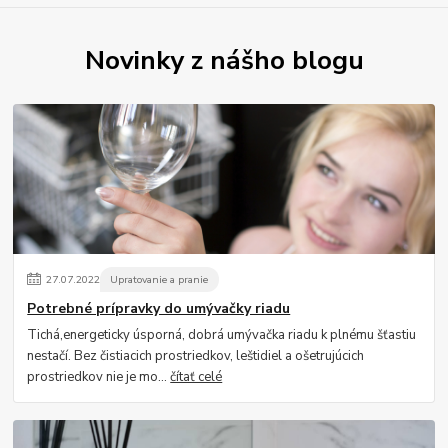
Novinky z nášho blogu
27
.
07
.
2022
Upratovanie a pranie
Potrebné prípravky do umývačky riadu
Tichá,energeticky úsporná, dobrá umývačka riadu k plnému šťastiu
nestačí. Bez čistiacich prostriedkov, leštidiel a ošetrujúcich
prostriedkov nie je mo...
čítať celé