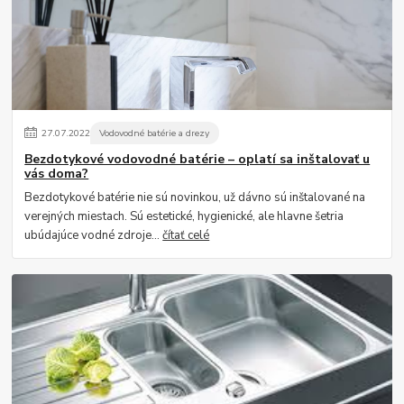
27
.
07
.
2022
Vodovodné batérie a drezy
Bezdotykové vodovodné batérie – oplatí sa inštalovať u
vás doma?
Bezdotykové batérie nie sú novinkou, už dávno sú inštalované na
verejných miestach. Sú estetické, hygienické, ale hlavne šetria
ubúdajúce vodné zdroje...
čítať celé