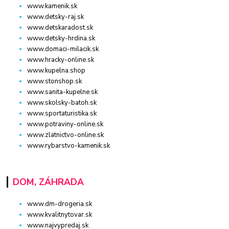
www.kamenik.sk
www.detsky-raj.sk
www.detskaradost.sk
www.detsky-hrdina.sk
www.domaci-milacik.sk
www.hracky-online.sk
www.kupelna.shop
www.stonshop.sk
www.sanita-kupelne.sk
www.skolsky-batoh.sk
www.sportaturistika.sk
www.potraviny-online.sk
www.zlatnictvo-online.sk
www.rybarstvo-kamenik.sk
DOM, ZÁHRADA
www.dm-drogeria.sk
www.kvalitnytovar.sk
www.najvypredaj.sk