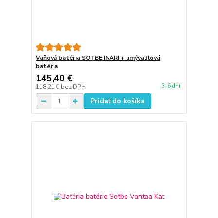
Vaňová batéria SOTBE INARI + umývadlová
batéria
145,40 €
3-6 dní
118,21 €
bez DPH
Pridať do košíka