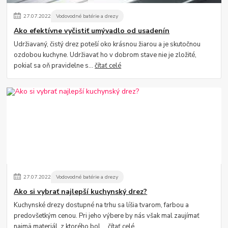
27
.
07
.
2022
Vodovodné batérie a drezy
Ako efektívne vyčistiť umývadlo od usadenín
Udržiavaný, čistý drez poteší oko krásnou žiarou a je skutočnou
ozdobou kuchyne. Udržiavať ho v dobrom stave nie je zložité,
pokiaľ sa oň pravidelne s...
čítať celé
27
.
07
.
2022
Vodovodné batérie a drezy
Ako si vybrať najlepší kuchynský drez?
Kuchynské drezy dostupné na trhu sa líšia tvarom, farbou a
predovšetkým cenou. Pri jeho výbere by nás však mal zaujímať
najmä materiál, z ktorého bol ...
čítať celé