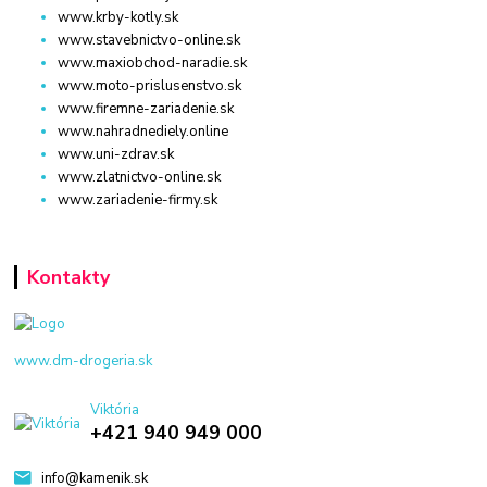
www.krby-kotly.sk
www.stavebnictvo-online.sk
www.maxiobchod-naradie.sk
www.moto-prislusenstvo.sk
www.firemne-zariadenie.sk
www.nahradnediely.online
www.uni-zdrav.sk
www.zlatnictvo-online.sk
www.zariadenie-firmy.sk
Kontakty
www.dm-drogeria.sk
Viktória
+421 940 949 000
info@kamenik.sk