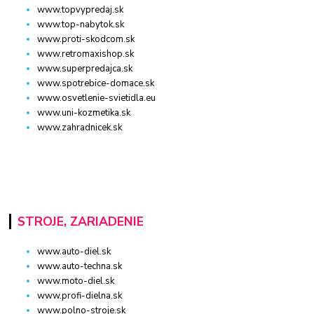
www.topvypredaj.sk
www.top-nabytok.sk
www.proti-skodcom.sk
www.retromaxishop.sk
www.superpredajca.sk
www.spotrebice-domace.sk
www.osvetlenie-svietidla.eu
www.uni-kozmetika.sk
www.zahradnicek.sk
STROJE, ZARIADENIE
www.auto-diel.sk
www.auto-techna.sk
www.moto-diel.sk
www.profi-dielna.sk
www.polno-stroje.sk