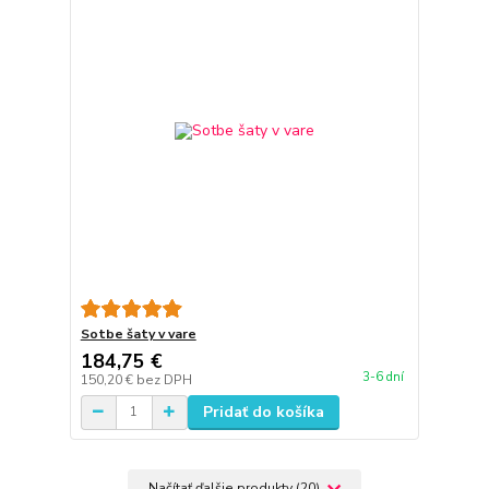
Sotbe šaty v vare
184,75 €
3-6 dní
150,20 €
bez DPH
Pridať do košíka
Načítať ďalšie produkty (20)