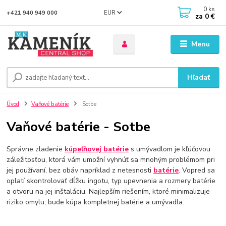
0
ks
EUR
+421 940 949 000
za
0 €
Menu
Hľadať
Úvod
Vaňové batérie
Sotbe
Vaňové batérie - Sotbe
Správne zladenie
kúpeľňovej batérie
s umývadlom je kľúčovou
záležitosťou, ktorá vám umožní vyhnúť sa mnohým problémom pri
jej používaní, bez obáv napríklad z netesnosti
batérie
. Vopred sa
oplatí skontrolovať dĺžku ingotu, typ upevnenia a rozmery batérie
a otvoru na jej inštaláciu. Najlepším riešením, ktoré minimalizuje
riziko omylu, bude kúpa kompletnej batérie a umývadla.