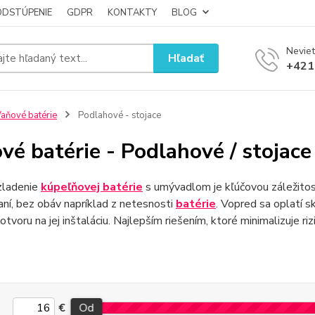
ODSTÚPENIE
GDPR
KONTAKTY
BLOG
Neviet
Hľadať
+421
aňové batérie
Podlahové - stojace
vé batérie - Podlahové / stojace
zladenie
kúpeľňovej batérie
s umývadlom je kľúčovou záležito
vaní, bez obáv napríklad z netesnosti
batérie
. Vopred sa oplatí s
 otvoru na jej inštaláciu. Najlepším riešením, ktoré minimalizuje
€
Od