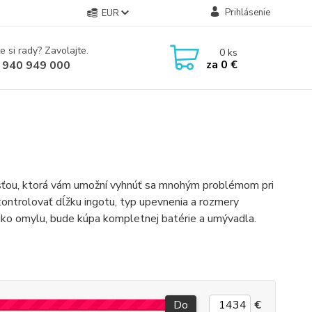
Prihlásenie
EUR
e si rady? Zavolajte.
0
ks
za
0 €
 940 949 000
sťou, ktorá vám umožní vyhnúť sa mnohým problémom pri
kontrolovať dĺžku ingotu, typ upevnenia a rozmery
 riziko omylu, bude kúpa kompletnej batérie a umývadla.
Do
€