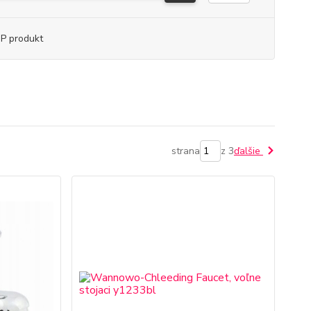
P produkt
strana
z 3
ďalšie