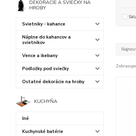
DEKORÁCIE A SVIEČKY NA
HROBY
Skl
Svietniky - kahance
Náplne do kahancov a
svietnikov
Najnov
Vence a ikebany
Zobrazuje
Podložky pod sviečky
Ostatné dekorácie na hroby
KUCHYŇA
Iné
Kuchynské batérie