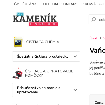
ČASTÉ OTÁZKY
OBCHODNÉ PODMIENKY
REKLAMÁCIA - 
Úvod
V
ČISTIACA CHÉMIA
Vaňo
Špeciálne čistiace prostriedky
Správne 
jej použí
ČISTIACE A UPRATOVACIE
batérie a
POMÔCKY
Príslušenstvo na pranie a
upratovanie
Cena: