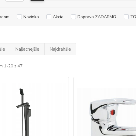
adom
Novinka
Akcia
Doprava ZADARMO
TO
šie
Najlacnejšie
Najdrahšie
m 1-20 z 47