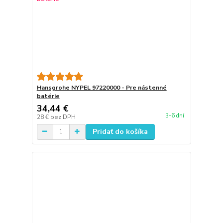
Hansgrohe NYPEL 97220000 - Pre nástenné
batérie
34,44 €
3-6 dní
28 €
bez DPH
Pridať do košíka