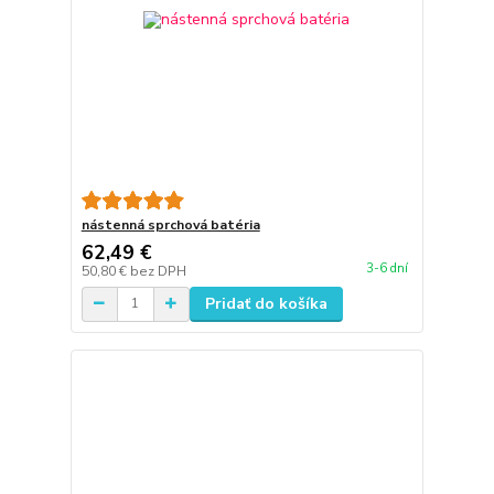
nástenná sprchová batéria
62,49 €
3-6 dní
50,80 €
bez DPH
Pridať do košíka