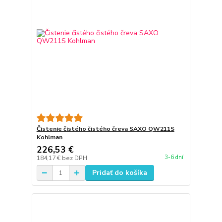
Čistenie čistého čistého čreva SAXO QW211S
Kohlman
226,53 €
3-6 dní
184,17 €
bez DPH
Pridať do košíka