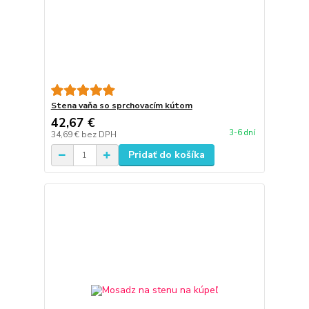
Stena vaňa so sprchovacím kútom
42,67 €
3-6 dní
34,69 €
bez DPH
Pridať do košíka