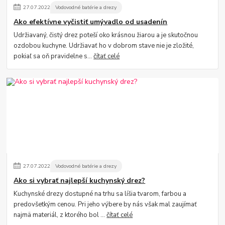
27
.
07
.
2022
Vodovodné batérie a drezy
Ako efektívne vyčistiť umývadlo od usadenín
Udržiavaný, čistý drez poteší oko krásnou žiarou a je skutočnou
ozdobou kuchyne. Udržiavať ho v dobrom stave nie je zložité,
pokiaľ sa oň pravidelne s...
čítať celé
27
.
07
.
2022
Vodovodné batérie a drezy
Ako si vybrať najlepší kuchynský drez?
Kuchynské drezy dostupné na trhu sa líšia tvarom, farbou a
predovšetkým cenou. Pri jeho výbere by nás však mal zaujímať
najmä materiál, z ktorého bol ...
čítať celé