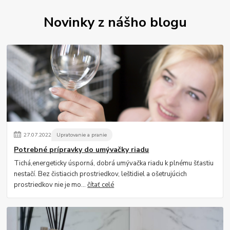
Novinky z nášho blogu
27
.
07
.
2022
Upratovanie a pranie
Potrebné prípravky do umývačky riadu
Tichá,energeticky úsporná, dobrá umývačka riadu k plnému šťastiu
nestačí. Bez čistiacich prostriedkov, leštidiel a ošetrujúcich
prostriedkov nie je mo...
čítať celé