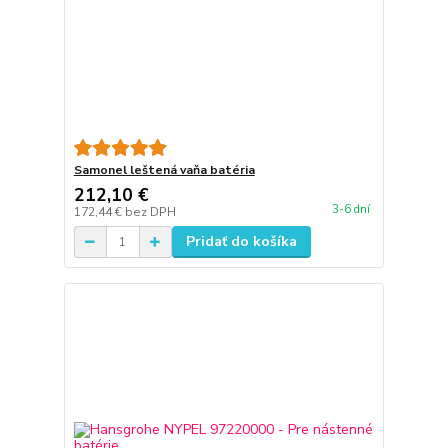
Samonel leštená vaňa batéria
212,10 €
3-6 dní
172,44 €
bez DPH
Pridať do košíka