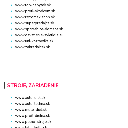
www.top-nabytok.sk
www.proti-skodcom.sk
www.retromaxishop.sk
www.superpredajca.sk
www.spotrebice-domace.sk
www.osvetlenie-svietidla.eu
www.uni-kozmetika.sk
www.zahradnicek.sk
STROJE, ZARIADENIE
www.auto-diel.sk
www.auto-techna.sk
www.moto-diel.sk
www.profi-dielna.sk
www.polno-stroje.sk
www.krby-kotly.sk