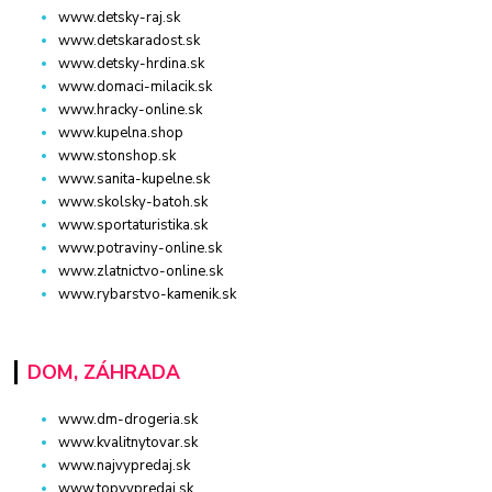
www.detsky-raj.sk
www.detskaradost.sk
www.detsky-hrdina.sk
www.domaci-milacik.sk
www.hracky-online.sk
www.kupelna.shop
www.stonshop.sk
www.sanita-kupelne.sk
www.skolsky-batoh.sk
www.sportaturistika.sk
www.potraviny-online.sk
www.zlatnictvo-online.sk
www.rybarstvo-kamenik.sk
DOM, ZÁHRADA
www.dm-drogeria.sk
www.kvalitnytovar.sk
www.najvypredaj.sk
www.topvypredaj.sk