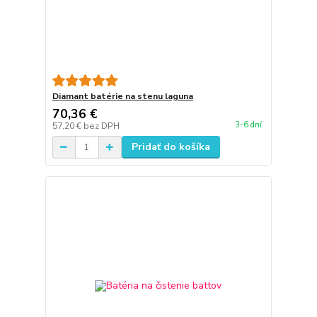
Diamant batérie na stenu laguna
70,36 €
3-6 dní
57,20 €
bez DPH
Pridať do košíka