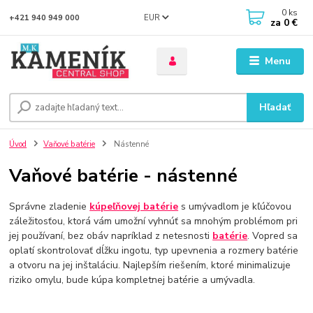
0
ks
EUR
+421 940 949 000
za
0 €
Menu
Hľadať
Úvod
Vaňové batérie
Nástenné
Vaňové batérie - nástenné
Správne zladenie
kúpeľňovej batérie
s umývadlom je kľúčovou
záležitosťou, ktorá vám umožní vyhnúť sa mnohým problémom pri
jej používaní, bez obáv napríklad z netesnosti
batérie
. Vopred sa
oplatí skontrolovať dĺžku ingotu, typ upevnenia a rozmery batérie
a otvoru na jej inštaláciu. Najlepším riešením, ktoré minimalizuje
riziko omylu, bude kúpa kompletnej batérie a umývadla.