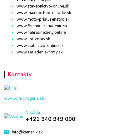
www.stavebnictvo-online.sk
www.maxiobchod-naradie.sk
www.moto-prislusenstvo.sk
www.firemne-zariadenie.sk
www.nahradnediely.online
www.uni-zdrav.sk
www.zlatnictvo-online.sk
www.zariadenie-firmy.sk
Kontakty
www.dm-drogeria.sk
Viktória
+421 940 949 000
info@kamenik.sk