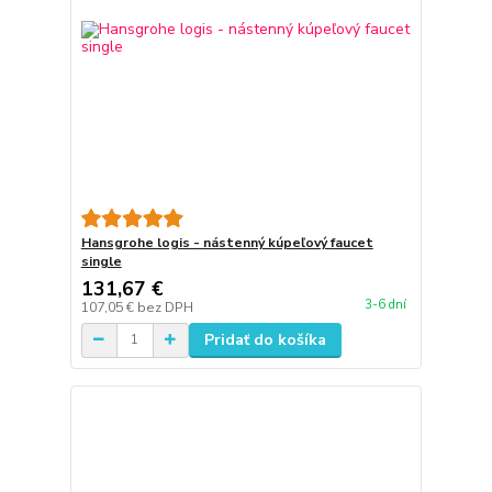
Hansgrohe logis - nástenný kúpeľový faucet
single
131,67 €
3-6 dní
107,05 €
bez DPH
Pridať do košíka