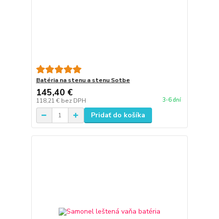
Batéria na stenu a stenu Sotbe
145,40 €
3-6 dní
118,21 €
bez DPH
Pridať do košíka