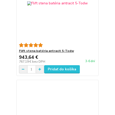
Flift stena batéria antracit 5-Todw
943,64 €
3-6 dní
767,19 €
bez DPH
Pridať do košíka