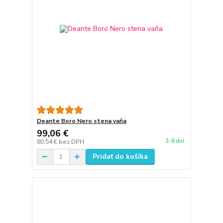
Deante Boro Nero stena vaňa
99,06 €
3-6 dní
80,54 €
bez DPH
Pridať do košíka