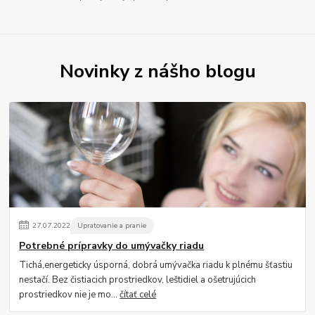
Novinky z nášho blogu
27
.
07
.
2022
Upratovanie a pranie
Potrebné prípravky do umývačky riadu
Tichá,energeticky úsporná, dobrá umývačka riadu k plnému šťastiu
nestačí. Bez čistiacich prostriedkov, leštidiel a ošetrujúcich
prostriedkov nie je mo...
čítať celé