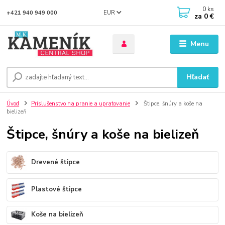
0
ks
EUR
+421 940 949 000
za
0 €
Menu
Hľadať
Úvod
Príslušenstvo na pranie a upratovanie
Štipce, šnúry a koše na
bielizeň
Štipce, šnúry a koše na bielizeň
Drevené štipce
Plastové štipce
Koše na bielizeň