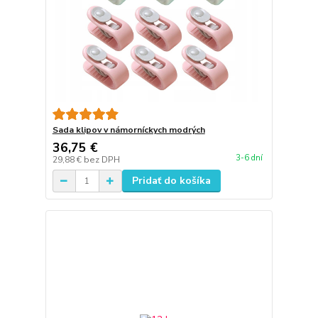
Sada klipov v námorníckych modrých
36,75 €
3-6 dní
29,88 €
bez DPH
Pridať do košíka