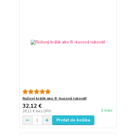
Ružový králik ako 8 -kusová rukoväť
32,12 €
3-6 dní
26,11 €
bez DPH
Pridať do košíka