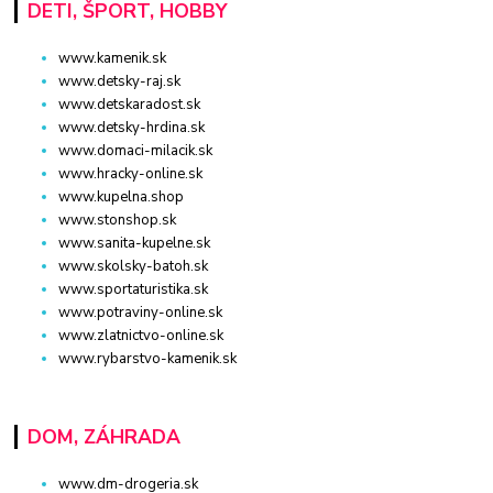
DETI, ŠPORT, HOBBY
www.kamenik.sk
www.detsky-raj.sk
www.detskaradost.sk
www.detsky-hrdina.sk
www.domaci-milacik.sk
www.hracky-online.sk
www.kupelna.shop
www.stonshop.sk
www.sanita-kupelne.sk
www.skolsky-batoh.sk
www.sportaturistika.sk
www.potraviny-online.sk
www.zlatnictvo-online.sk
www.rybarstvo-kamenik.sk
DOM, ZÁHRADA
www.dm-drogeria.sk