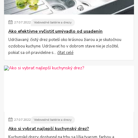
27
.
07
.
2022
Vodovodné batérie a drezy
Ako efektívne vyčistiť umývadlo od usadenín
Udržiavaný, čistý drez poteší oko krásnou žiarou a je skutočnou
ozdobou kuchyne. Udržiavať ho v dobrom stave nie je zložité,
pokiaľ sa oň pravidelne s...
čítať celé
27
.
07
.
2022
Vodovodné batérie a drezy
Ako si vybrať najlepší kuchynský drez?
Kuchynské drezy dostupné na trhu sa líšia tvarom, farbou a