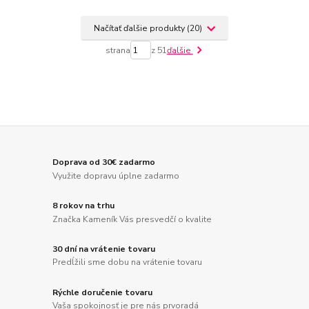
Načítať ďalšie produkty (20)
strana
z 51
ďalšie
Doprava od 30€ zadarmo
Využite dopravu úplne zadarmo
8 rokov na trhu
Značka Kameník Vás presvedčí o kvalite
30 dní na vrátenie tovaru
Predĺžili sme dobu na vrátenie tovaru
Rýchle doručenie tovaru
Vaša spokojnosť je pre nás prvoradá