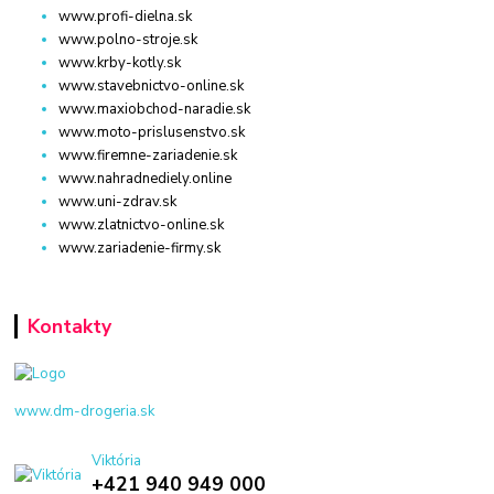
www.profi-dielna.sk
www.polno-stroje.sk
www.krby-kotly.sk
www.stavebnictvo-online.sk
www.maxiobchod-naradie.sk
www.moto-prislusenstvo.sk
www.firemne-zariadenie.sk
www.nahradnediely.online
www.uni-zdrav.sk
www.zlatnictvo-online.sk
www.zariadenie-firmy.sk
Kontakty
www.dm-drogeria.sk
Viktória
+421 940 949 000