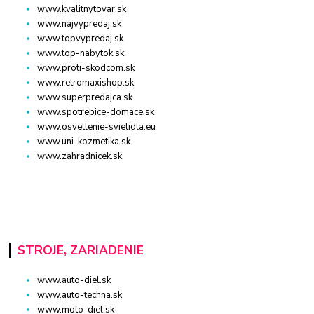
www.kvalitnytovar.sk
www.najvypredaj.sk
www.topvypredaj.sk
www.top-nabytok.sk
www.proti-skodcom.sk
www.retromaxishop.sk
www.superpredajca.sk
www.spotrebice-domace.sk
www.osvetlenie-svietidla.eu
www.uni-kozmetika.sk
www.zahradnicek.sk
STROJE, ZARIADENIE
www.auto-diel.sk
www.auto-techna.sk
www.moto-diel.sk