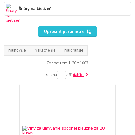
Šnúry na bielizeň
Upresniť parametre
Najnovšie
Najlacnejšie
Najdrahšie
Zobrazujem 1-20 z 1007
strana
z 51
ďalšie