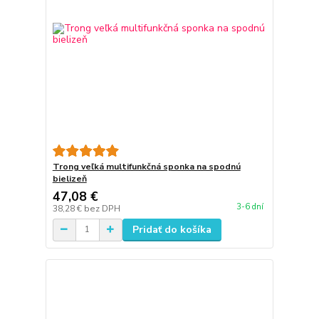
Trong veľká multifunkčná sponka na spodnú
bielizeň
47,08 €
3-6 dní
38,28 €
bez DPH
Pridať do košíka