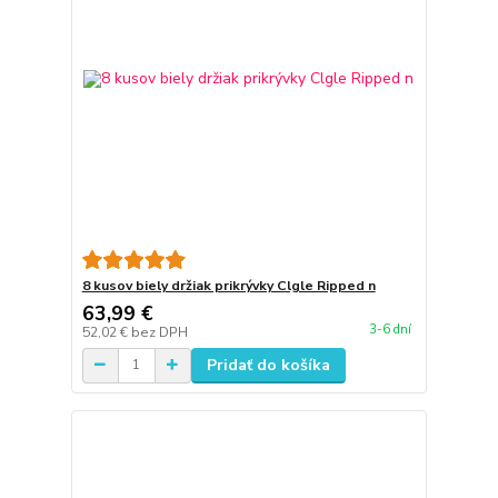
8 kusov biely držiak prikrývky Clgle Ripped n
63,99 €
3-6 dní
52,02 €
bez DPH
Pridať do košíka