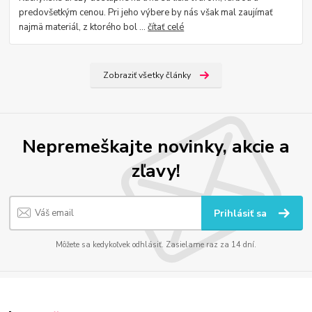
predovšetkým cenou. Pri jeho výbere by nás však mal zaujímať
najmä materiál, z ktorého bol ...
čítať celé
Zobraziť všetky články
Nepremeškajte novinky, akcie a
zľavy!
Prihlásiť sa
Môžete sa kedykoľvek odhlásiť. Zasielame raz za 14 dní.