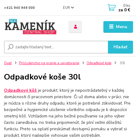
0
ks
EUR
+421 940 949 000
za
0 €
Menu
Hľadať
Úvod
Príslušenstvo na pranie a upratovanie
Odpadkové koše
30l
Odpadkové koše 30l
Odpadkový kôš
je produkt, ktorý je nepostrádateľný v každej
domácnosti či pracovnom priestore. Či už doma alebo v práci, nie
je núdza o rôzne druhy odpadu, ktoré je potrebné zlikvidovať. Pre
bezpečné a hygienické uloženie všetkého odpadu je k dispozícii
smetný kôš. Vzhľadom na jeho bežné používanie sa jeho výber
často zanedbáva, no treba pripomenúť, že plní veľmi dôležitú
funkciu. Preto sa oplatí preskúmať dostupnú ponuku a vybrať si
produkt, ktorý najlepšie vyhovuje vašim potrebám.