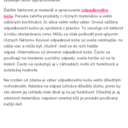
vyžaduje časté vyprázdňovanie.
Ďalším faktorom je materiál a spracovanie
odpadkového
koša
. Ponuka zahŕňa produkty z rôznych materiálov a veľmi
odlišných konštrukcií, čo dáva veľmi veľký výber. Drvivá väčšina
odpadkových košov je vyrobená z plastov. To zaručuje ich ľahkosť
a nízku obstarávaciu cenu. Môžu sa však poškodiť pod vplyvom
rôznych faktorov. Kovové odpadkové koše sú oveľa odolnejšie, no
vážia viac a môžu byť „hlučné“, keď sa do nich hádže
odpad. Alternatívou sú drevené odpadkové koše. Často sa
používajú na triedenie suchého odpadu, oveľa horšie sú na to
mokré. Často sa vyskytujú aj v záhradách, kvôli ich funkčnosti a
estetickej hodnote.
Na rozdiel od zdania je výber odpadkového koša veľmi dôležitým
rozhodnutím. Nádoba na odpad zohráva dôležitú úlohu, preto by
ste okrem jej vzhľadu mali dbať aj na jej funkčnosť. Dôležitá je aj
odolnosť materiálov, napokon smetný kôš je produkt používaný
každý deň.