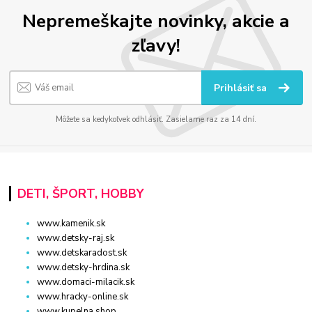
Nepremeškajte novinky, akcie a
zľavy!
Prihlásiť sa
Môžete sa kedykoľvek odhlásiť. Zasielame raz za 14 dní.
DETI, ŠPORT, HOBBY
www.kamenik.sk
www.detsky-raj.sk
www.detskaradost.sk
www.detsky-hrdina.sk
www.domaci-milacik.sk
www.hracky-online.sk
www.kupelna.shop