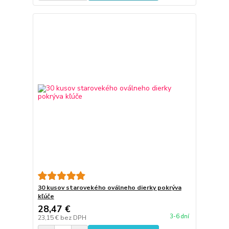
30 kusov starovekého oválneho dierky pokrýva
kľúče
28,47 €
3-6 dní
23,15 €
bez DPH