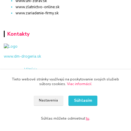
www.uni-zdrav.sk
www.zlatnictvo-online.sk
www.zariadenie-firmy.sk
Kontakty
www.dm-drogeria.sk
Viktória
+421 940 949 000
Tieto webové stránky využívajú na poskytovanie svojich služieb
súbory cookies.
Viac informácií
.
info@kamenik.sk
Súhlasím
Nastavenia
Súhlas môžete odmietnuť
tu
.
© 2024 Všetky práva vyhradené KAMENIK.SK