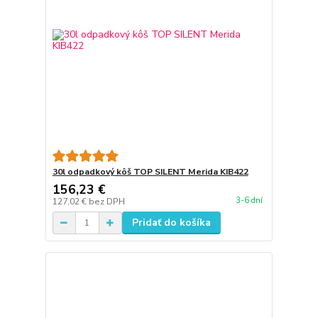
30l odpadkový kôš TOP SILENT Merida KIB422
156,23 €
3-6 dní
127,02 €
bez DPH
Pridať do košíka