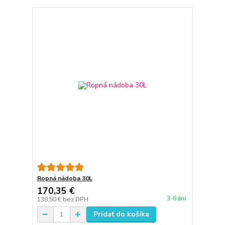
Ropná nádoba 30L
170,35 €
3-6 dní
138,50 €
bez DPH
Pridať do košíka