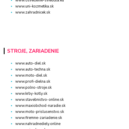
www.osvetlenie-svietidla.eu
www.uni-kozmetika.sk
www.zahradnicek.sk
STROJE, ZARIADENIE
www.auto-diel.sk
www.auto-techna.sk
www.moto-diel.sk
www.profi-dielna.sk
www.polno-stroje.sk
www.krby-kotly.sk
www.stavebnictvo-online.sk
www.maxiobchod-naradie.sk
www.moto-prislusenstvo.sk
www.firemne-zariadenie.sk
www.nahradnediely.online