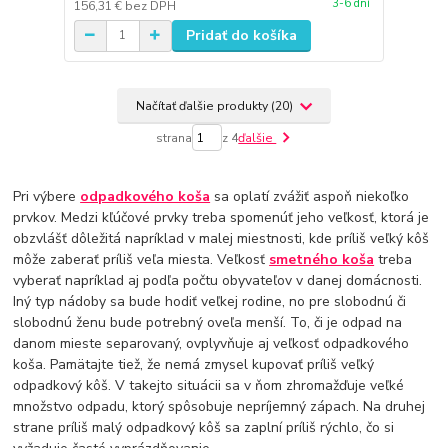
3-6 dní
156,31 €
bez DPH
Pridať do košíka
Načítať ďalšie produkty (20)
strana
z 4
ďalšie
Pri výbere
odpadkového koša
sa oplatí zvážiť aspoň niekoľko
prvkov. Medzi kľúčové prvky treba spomenúť jeho veľkosť, ktorá je
obzvlášť dôležitá napríklad v malej miestnosti, kde príliš veľký kôš
môže zaberať príliš veľa miesta. Veľkosť
smetného koša
treba
vyberať napríklad aj podľa počtu obyvateľov v danej domácnosti.
Iný typ nádoby sa bude hodiť veľkej rodine, no pre slobodnú či
slobodnú ženu bude potrebný oveľa menší. To, či je odpad na
danom mieste separovaný, ovplyvňuje aj veľkosť odpadkového
koša. Pamätajte tiež, že nemá zmysel kupovať príliš veľký
odpadkový kôš. V takejto situácii sa v ňom zhromažďuje veľké
množstvo odpadu, ktorý spôsobuje nepríjemný zápach. Na druhej
strane príliš malý odpadkový kôš sa zaplní príliš rýchlo, čo si