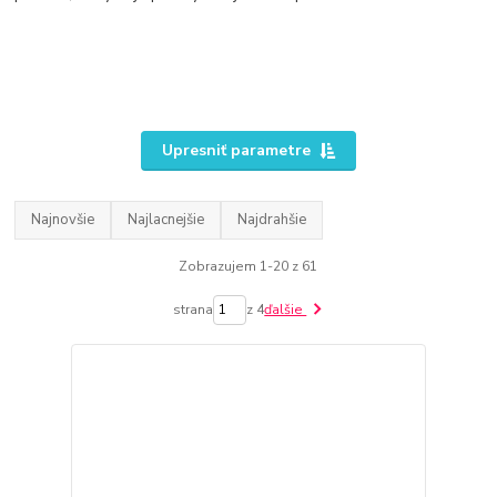
Upresniť parametre
Najnovšie
Najlacnejšie
Najdrahšie
Zobrazujem 1-20 z 61
strana
z 4
ďalšie