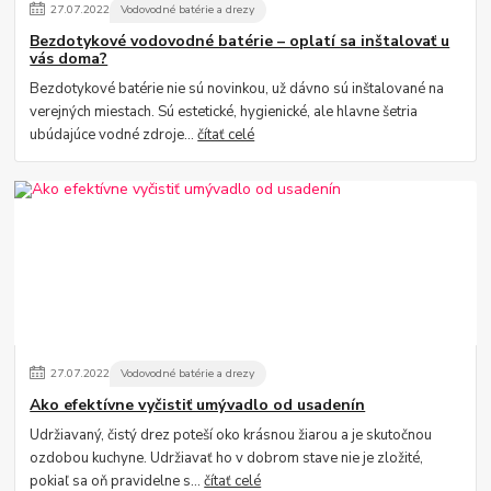
27
.
07
.
2022
Vodovodné batérie a drezy
Bezdotykové vodovodné batérie – oplatí sa inštalovať u
vás doma?
Bezdotykové batérie nie sú novinkou, už dávno sú inštalované na
verejných miestach. Sú estetické, hygienické, ale hlavne šetria
ubúdajúce vodné zdroje...
čítať celé
27
.
07
.
2022
Vodovodné batérie a drezy
Ako efektívne vyčistiť umývadlo od usadenín
Udržiavaný, čistý drez poteší oko krásnou žiarou a je skutočnou
ozdobou kuchyne. Udržiavať ho v dobrom stave nie je zložité,
pokiaľ sa oň pravidelne s...
čítať celé