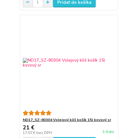
Pridať do košíka
ND17_SZ-80304 Volejový kôš košík 15l kovový sr
21 €
3-6 dní
17,07 €
bez DPH