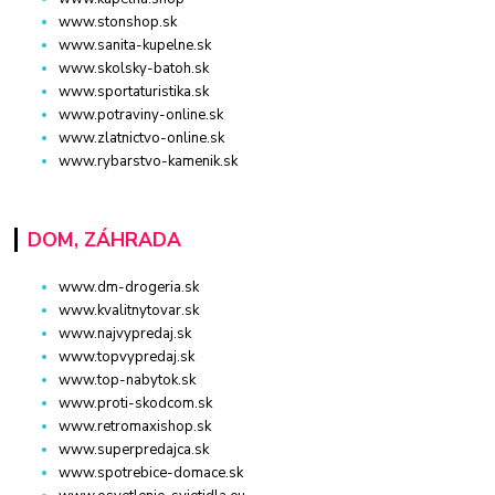
www.stonshop.sk
www.sanita-kupelne.sk
www.skolsky-batoh.sk
www.sportaturistika.sk
www.potraviny-online.sk
www.zlatnictvo-online.sk
www.rybarstvo-kamenik.sk
DOM, ZÁHRADA
www.dm-drogeria.sk
www.kvalitnytovar.sk
www.najvypredaj.sk
www.topvypredaj.sk
www.top-nabytok.sk
www.proti-skodcom.sk
www.retromaxishop.sk
www.superpredajca.sk
www.spotrebice-domace.sk