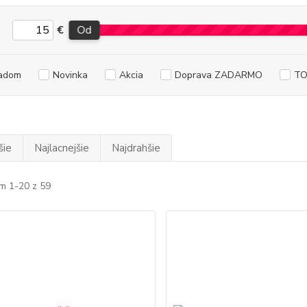
€
Od
adom
Novinka
Akcia
Doprava ZADARMO
TO
šie
Najlacnejšie
Najdrahšie
m 1-20 z 59