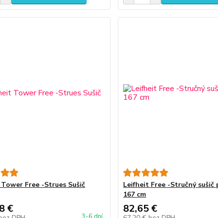
t Tower Free -Strues Sušič
Leifheit Free -Stručný sušič
167 cm
8 €
82,65 €
3-6 dní
bez DPH
67,20 €
bez DPH