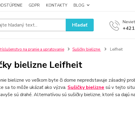
ODSTÚPENIE
GDPR
KONTAKTY
BLOG
Neviet
Hľadať
+421
ríslušenstvo na pranie a upratovanie
Sušičky bielizne
Leifheit
čky bielizne Leifheit
nie bielizne vo veľkom byte či dome nepredstavuje zásadný pro
ke sa to môže ukázať ako výzva.
Sušičky bielizne
sú v tejto situ
avyše sú drahé. Alternatívou sú sušičky bielizne, ktoré sa dajú na