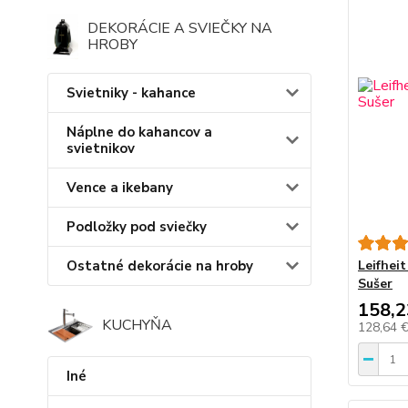
DEKORÁCIE A SVIEČKY NA
HROBY
Svietniky - kahance
Náplne do kahancov a
svietnikov
Vence a ikebany
Podložky pod sviečky
Ostatné dekorácie na hroby
Leifhei
Sušer
158,2
KUCHYŇA
128,64 
Iné