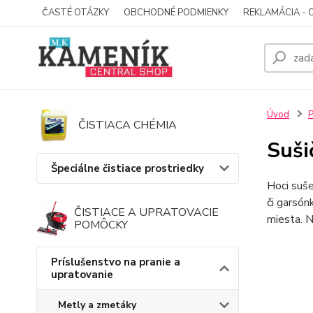
ČASTÉ OTÁZKY
OBCHODNÉ PODMIENKY
REKLAMÁCIA - 
Úvod
P
ČISTIACA CHÉMIA
Suši
Špeciálne čistiace prostriedky
Hoci suše
či garsón
ČISTIACE A UPRATOVACIE
miesta. N
POMÔCKY
Príslušenstvo na pranie a
upratovanie
Metly a zmetáky