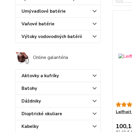
Umývadlové batérie
Vaňové batérie
Výtoky vodovodných batérii
Online galantéria
Aktovky a kufríky
Batohy
Dáždniky
Leifhei
Dioptrické okuliare
100,1
Kabelky
81,45 €