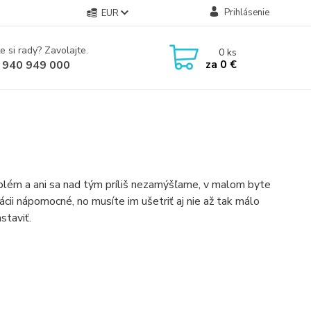
Prihlásenie
EUR
e si rady? Zavolajte.
0
ks
za
0 €
 940 949 000
blém a ani sa nad tým príliš nezamýšľame, v malom byte
ácii nápomocné, no musíte im ušetriť aj nie až tak málo
staviť.