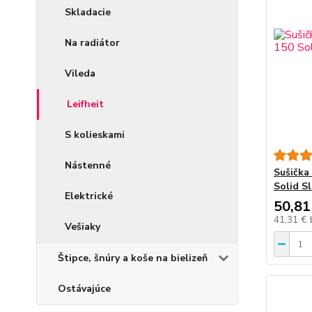
Skladacie
Na radiátor
Vileda
Leifheit
S kolieskami
Nástenné
Sušička 
Solid S
Elektrické
50,81
41,31 €
Vešiaky
Štipce, šnúry a koše na bielizeň
Ostávajúce