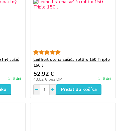
ktný sušič
Leifheit stena sušiča rollfix 150 Triple
150 l
52,92 €
3-6 dní
3-6 dní
43,02 €
bez DPH
íka
Pridať do košíka