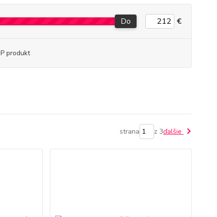
Do
€
P produkt
strana
z 3
ďalšie