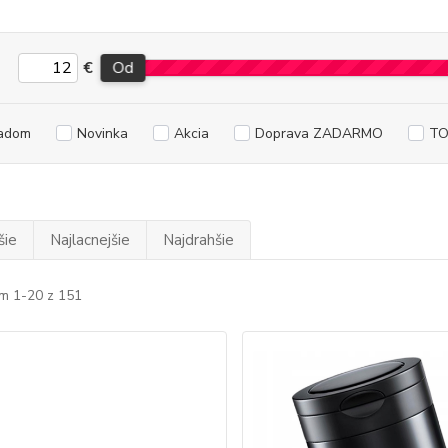
€
Od
adom
Novinka
Akcia
Doprava ZADARMO
TO
šie
Najlacnejšie
Najdrahšie
m 1-20 z 151