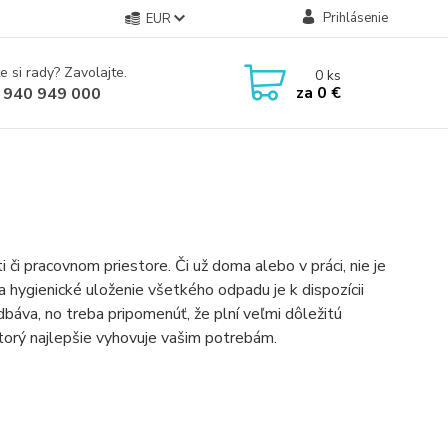
Prihlásenie
EUR
e si rady? Zavolajte.
0
ks
za
0 €
 940 949 000
či pracovnom priestore. Či už doma alebo v práci, nie je
 hygienické uloženie všetkého odpadu je k dispozícii
áva, no treba pripomenúť, že plní veľmi dôležitú
ktorý najlepšie vyhovuje vašim potrebám.