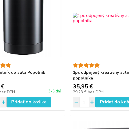
olník do auta Popolník
1pc odpojený kreatívny aut
popolníka
 €
35,95 €
3-6 dní
bez DPH
29,23 €
bez DPH
Pridať do košíka
Pridať do koš