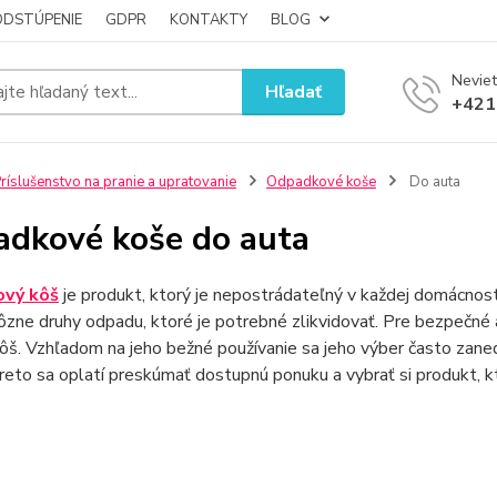
ODSTÚPENIE
GDPR
KONTAKTY
BLOG
Neviet
Hľadať
+421
ríslušenstvo na pranie a upratovanie
Odpadkové koše
Do auta
dkové koše do auta
vý kôš
je produkt, ktorý je nepostrádateľný v každej domácnosti 
ôzne druhy odpadu, ktoré je potrebné zlikvidovať. Pre bezpečné a
š. Vzhľadom na jeho bežné používanie sa jeho výber často zanedb
Preto sa oplatí preskúmať dostupnú ponuku a vybrať si produkt, 