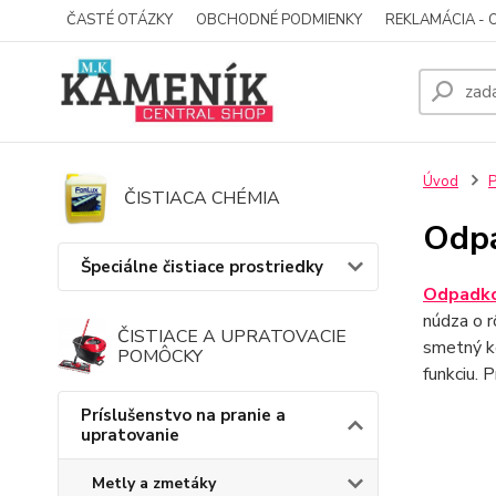
ČASTÉ OTÁZKY
OBCHODNÉ PODMIENKY
REKLAMÁCIA - 
Úvod
P
ČISTIACA CHÉMIA
Odpa
Špeciálne čistiace prostriedky
Odpadko
núdza o r
ČISTIACE A UPRATOVACIE
smetný kô
POMÔCKY
funkciu. 
Príslušenstvo na pranie a
upratovanie
Metly a zmetáky