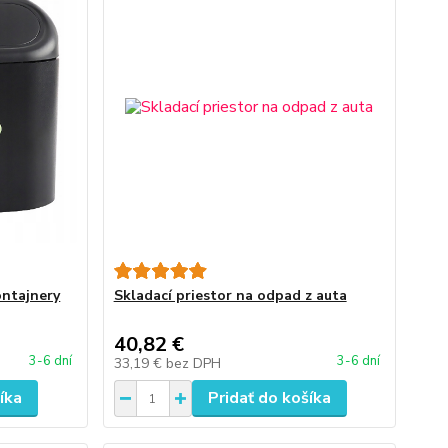
ontajnery
Skladací priestor na odpad z auta
40,82 €
3-6 dní
3-6 dní
33,19 €
bez DPH
íka
Pridať do košíka