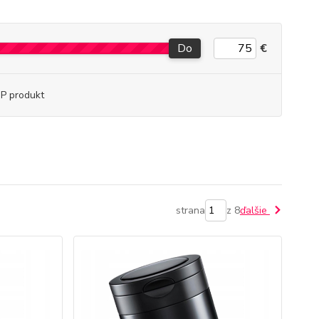
Do
€
P produkt
strana
z 8
ďalšie