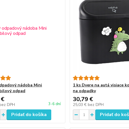
dpadový nádoba Mini
1 ks Dvere na autá visiace k
bilový odpad
na odpadky
 €
30,79 €
3-6 dní
bez DPH
25,03 €
bez DPH
Pridať do košíka
Pridať do koš