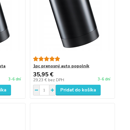
uta
1pc prenosný auto popolník
35,95 €
3-6 dní
3-6 dní
29,23 €
bez DPH
íka
Pridať do košíka