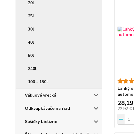
20l
25l
30l
40l
50l
240l
100 - 150l
Ľahký o
automo
Vákuové vrecká
28,19
Odkvapkávače na riad
22,92 €
Sušičky bielizne