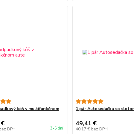
padkový kôš v multifunkčnom
1 pár Autosedačka so sloto
 €
49,41 €
3-6 dní
bez DPH
40,17 €
bez DPH