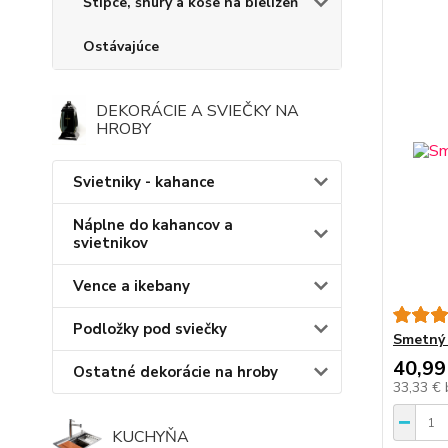
Štipce, šnúry a koše na bielizeň
Ostávajúce
DEKORÁCIE A SVIEČKY NA
HROBY
Svietniky - kahance
Náplne do kahancov a
svietnikov
Vence a ikebany
Podložky pod sviečky
Smetný 
40,99
Ostatné dekorácie na hroby
33,33 €
KUCHYŇA