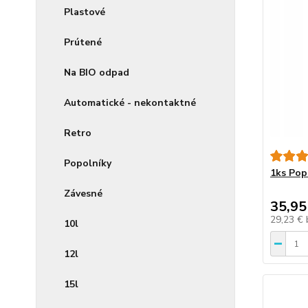
Plastové
Prútené
Na BIO odpad
Automatické - nekontaktné
Retro
Popolníky
1ks Pop
Závesné
35,95
29,23 €
10l
12l
15l