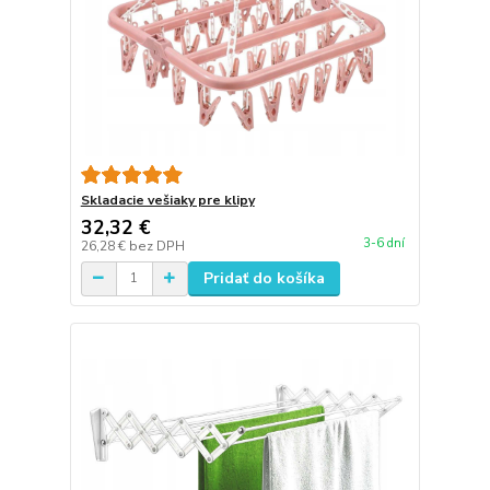
Skladacie vešiaky pre klipy
32,32 €
3-6 dní
26,28 €
bez DPH
Pridať do košíka