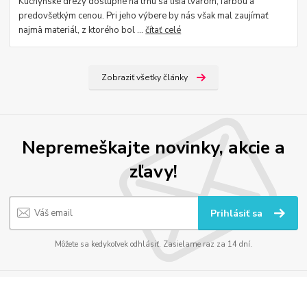
Kuchynské drezy dostupné na trhu sa líšia tvarom, farbou a
predovšetkým cenou. Pri jeho výbere by nás však mal zaujímať
najmä materiál, z ktorého bol ...
čítať celé
Zobraziť všetky články
Nepremeškajte novinky, akcie a
zľavy!
Prihlásiť sa
Môžete sa kedykoľvek odhlásiť. Zasielame raz za 14 dní.