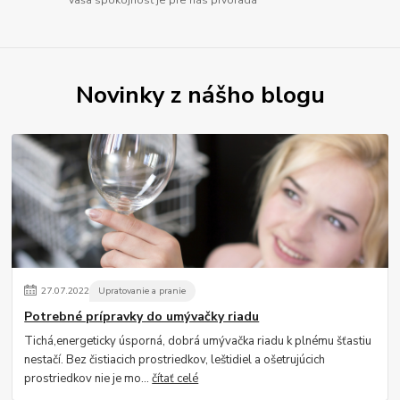
Vaša spokojnosť je pre nás prvoradá
Novinky z nášho blogu
27
.
07
.
2022
Upratovanie a pranie
Potrebné prípravky do umývačky riadu
Tichá,energeticky úsporná, dobrá umývačka riadu k plnému šťastiu
nestačí. Bez čistiacich prostriedkov, leštidiel a ošetrujúcich
prostriedkov nie je mo...
čítať celé