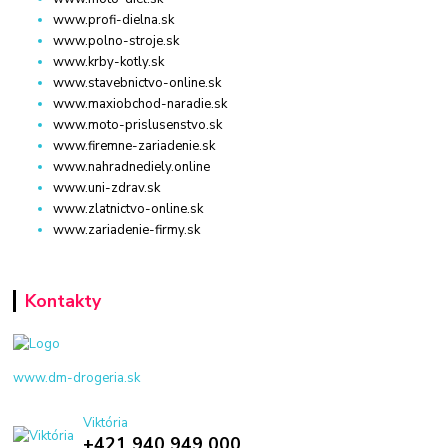
www.profi-dielna.sk
www.polno-stroje.sk
www.krby-kotly.sk
www.stavebnictvo-online.sk
www.maxiobchod-naradie.sk
www.moto-prislusenstvo.sk
www.firemne-zariadenie.sk
www.nahradnediely.online
www.uni-zdrav.sk
www.zlatnictvo-online.sk
www.zariadenie-firmy.sk
Kontakty
www.dm-drogeria.sk
Viktória
+421 940 949 000