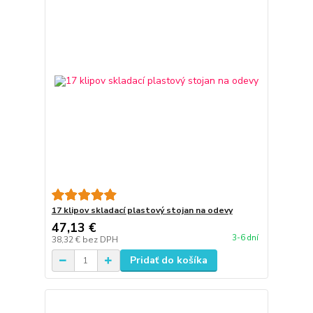
17 klipov skladací plastový stojan na odevy
47,13 €
3-6 dní
38,32 €
bez DPH
Pridať do košíka