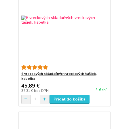
6 vreckových skladačných vreckových tašiek,
kabelka
45,89 €
3-6 dní
37,31 €
bez DPH
Pridať do košíka