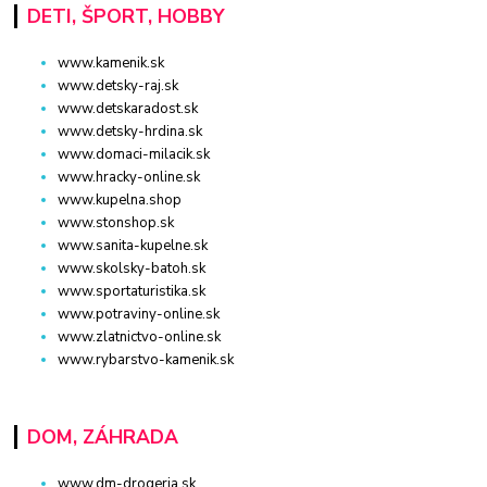
DETI, ŠPORT, HOBBY
www.kamenik.sk
www.detsky-raj.sk
www.detskaradost.sk
www.detsky-hrdina.sk
www.domaci-milacik.sk
www.hracky-online.sk
www.kupelna.shop
www.stonshop.sk
www.sanita-kupelne.sk
www.skolsky-batoh.sk
www.sportaturistika.sk
www.potraviny-online.sk
www.zlatnictvo-online.sk
www.rybarstvo-kamenik.sk
DOM, ZÁHRADA
www.dm-drogeria.sk