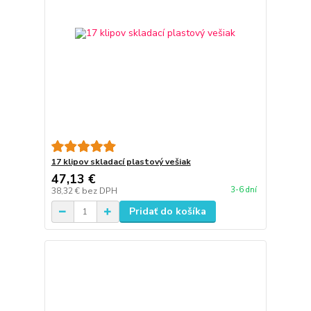
17 klipov skladací plastový vešiak
47,13 €
3-6 dní
38,32 €
bez DPH
Pridať do košíka