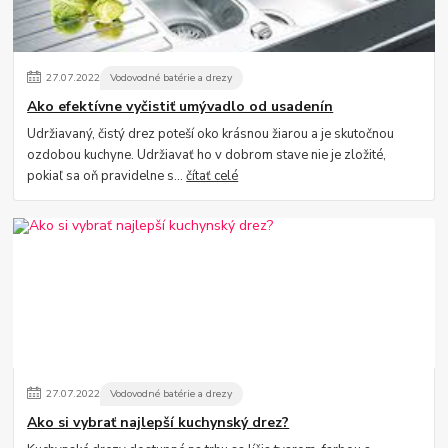
27
.
07
.
2022
Vodovodné batérie a drezy
Ako efektívne vyčistiť umývadlo od usadenín
Udržiavaný, čistý drez poteší oko krásnou žiarou a je skutočnou
ozdobou kuchyne. Udržiavať ho v dobrom stave nie je zložité,
pokiaľ sa oň pravidelne s...
čítať celé
27
.
07
.
2022
Vodovodné batérie a drezy
Ako si vybrať najlepší kuchynský drez?