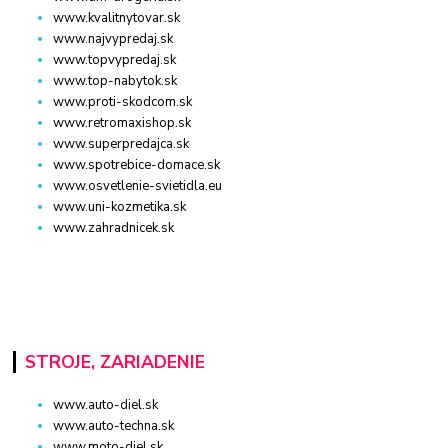
www.kvalitnytovar.sk
www.najvypredaj.sk
www.topvypredaj.sk
www.top-nabytok.sk
www.proti-skodcom.sk
www.retromaxishop.sk
www.superpredajca.sk
www.spotrebice-domace.sk
www.osvetlenie-svietidla.eu
www.uni-kozmetika.sk
www.zahradnicek.sk
STROJE, ZARIADENIE
www.auto-diel.sk
www.auto-techna.sk
www.moto-diel.sk