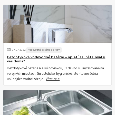
27
.
07
.
2022
Vodovodné batérie a drezy
Bezdotykové vodovodné batérie – oplatí sa inštalovať u
vás doma?
Bezdotykové batérie nie sú novinkou, už dávno sú inštalované na
verejných miestach. Sú estetické, hygienické, ale hlavne šetria
ubúdajúce vodné zdroje...
čítať celé