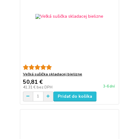
Veľká sušička skladacej bielizne
50,81 €
3-6 dní
41,31 €
bez DPH
Pridať do košíka