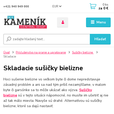
0
ks
EUR
+421 940 949 000
za
0 €
Menu
Hľadať
Úvod
Príslušenstvo na pranie a upratovanie
Sušičky bielizne
Skladacie
Skladacie sušičky bielizne
Hoci sušenie bielizne vo veľkom byte či dome nepredstavuje
zásadný problém a ani sa nad tým príliš nezamýšľame, v malom
byte či garsónke sa to môže ukázať ako výzva.
Sušičky
bielizne
sú v tejto situácii nápomocné, no musíte im ušetriť aj nie
až tak málo miesta. Navyše sú drahé. Alternatívou sú sušičky
bielizne, ktoré sa dajú nastaviť.