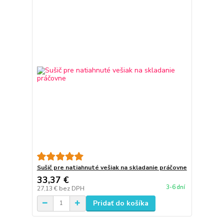
Sušič pre natiahnuté vešiak na skladanie práčovne
33,37 €
3-6 dní
27,13 €
bez DPH
Pridať do košíka