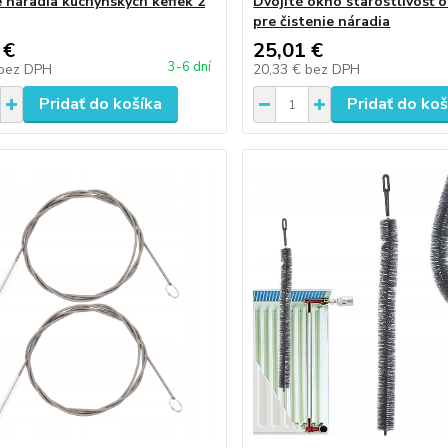
e náradia kuchynských kefiek 2
Dvojité okno starostlivosť o
pre čistenie náradia
 €
25,01 €
3-6 dní
bez DPH
20,33 €
bez DPH
Pridať do košíka
Pridať do koš