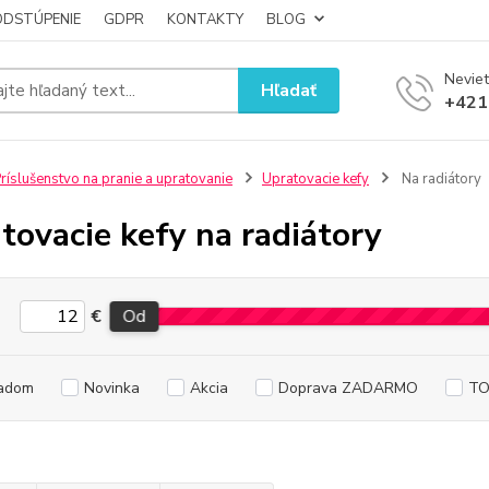
ODSTÚPENIE
GDPR
KONTAKTY
BLOG
Neviet
Hľadať
+421
ríslušenstvo na pranie a upratovanie
Upratovacie kefy
Na radiátory
tovacie kefy na radiátory
€
Od
adom
Novinka
Akcia
Doprava ZADARMO
TO