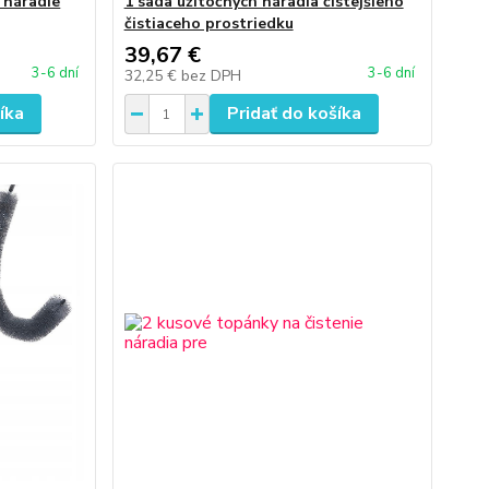
 náradie
1 sada užitočných náradia čistejšieho
čistiaceho prostriedku
39,67 €
3-6 dní
3-6 dní
32,25 €
bez DPH
íka
Pridať do košíka