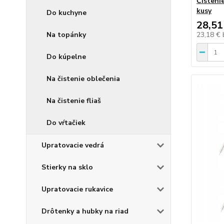
Čisteni
kusy
Do kuchyne
28,51
Na topánky
23,18 €
Do kúpelne
Na čistenie oblečenia
Na čistenie fliaš
Do vŕtačiek
Upratovacie vedrá
Stierky na sklo
Upratovacie rukavice
Drôtenky a hubky na riad