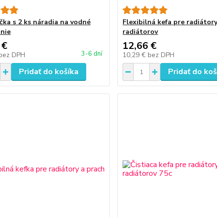
čka s 2 ks náradia na vodné
Flexibilná kefa pre radiátor
nie
radiátorov
 €
12,66 €
3-6 dní
bez DPH
10,29 €
bez DPH
Pridať do košíka
Pridať do koš