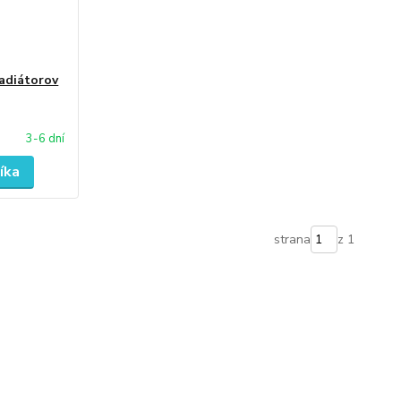
radiátorov
3-6 dní
íka
strana
z 1