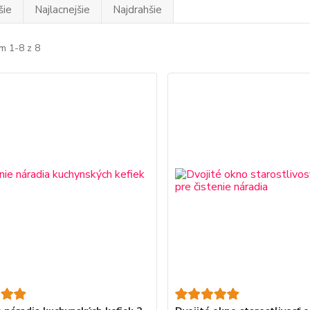
šie
Najlacnejšie
Najdrahšie
m 1-8 z 8