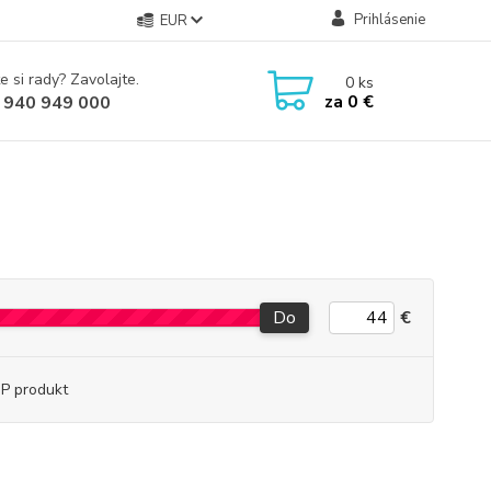
Prihlásenie
EUR
e si rady? Zavolajte.
0
ks
za
0 €
 940 949 000
Do
€
P produkt