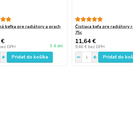
ná kefka pre radiátory a prach
Čistiaca kefa pre radiátory 
75c
 €
11,64 €
3-6 dní
bez DPH
9,46 €
bez DPH
Pridať do košíka
Pridať do koš