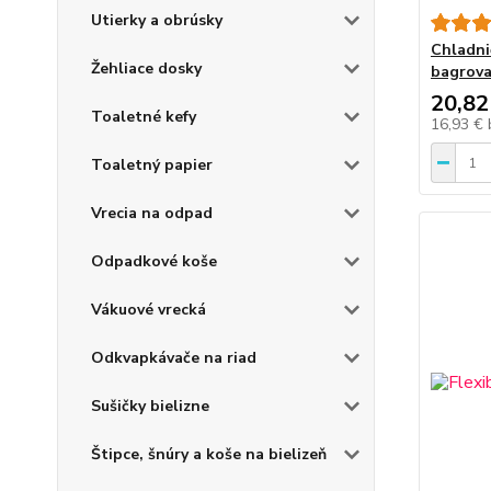
Utierky a obrúsky
Chladni
Žehliace dosky
bagrova
20,82
Toaletné kefy
16,93 €
Toaletný papier
Vrecia na odpad
Odpadkové koše
Vákuové vrecká
Odkvapkávače na riad
Sušičky bielizne
Štipce, šnúry a koše na bielizeň