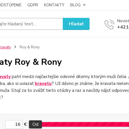
ODSTÚPENIE
GDPR
KONTAKTY
BLOG
Neviet
Hľadať
+421
ravaty
Roy & Rony
aty Roy & Rony
avaty
patrí medzi najčastejšie odevné dilemy, ktorým muži čelia.
žka, ako si uviazať
kravatu
? Už dávno je známe, že kravata nielen
uža. Stojí za to zvážiť tieto otázky a raz a navždy nájsť odpove
k?
€
Od