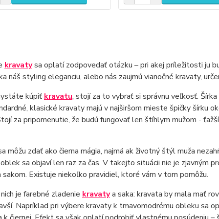
re
kravaty
sa oplatí zodpovedať otázku – pri akej príležitosti ju
ska náš styling eleganciu, alebo nás zaujmú vianočné kravaty, urče
hystáte kúpiť
kravatu
, stojí za to vybrať si správnu veľkosť. Šír
ndardné, klasické kravaty majú v najširšom mieste špičky šírku o
Stojí za pripomenutie, že budú fungovať len štíhlym mužom - ťažší 
a môžu zdať ako čierna mágia, najmä ak životný štýl muža nezah
i oblek sa objaví len raz za čas. V takejto situácii nie je zjavným 
 sakom. Existuje niekoľko pravidiel, ktoré vám v tom pomôžu.
nich je farebné zladenie
kravaty
a saka: kravata by mala mať rovn
avší. Napríklad pri výbere kravaty k tmavomodrému obleku sa o
sa k čiernej. Efekt sa však oplatí podrobiť vlastnému posúdeniu – š