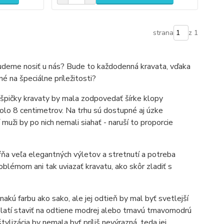
strana
z 1
 budeme nosiť u nás? Bude to každodenná kravata, vďaka
né na špeciálne príležitosti?
ka špičky kravaty by mala zodpovedať šírke klopy
kolo 8 centimetrov. Na trhu sú dostupné aj úzke
muži by po nich nemali siahať - naruší to proporcie
ŕňa veľa elegantných výletov a stretnutí a potreba
problémom ani tak uviazať kravatu, ako skôr zladiť s
akú farbu ako sako, ale jej odtieň by mal byť svetlejší
platí staviť na odtiene modrej alebo tmavú tmavomodrú
tylizácia by nemala byť príliš nevýrazná, teda jej