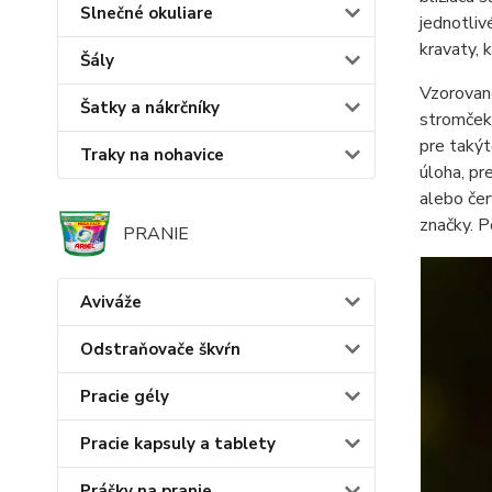
Slnečné okuliare
jednotliv
kravaty, 
Šály
Vzorované
Šatky a nákrčníky
stromčeky
pre takýt
Traky na nohavice
úloha, pr
alebo čer
značky. 
PRANIE
Aviváže
Odstraňovače škvŕn
Pracie gély
Pracie kapsuly a tablety
Prášky na pranie