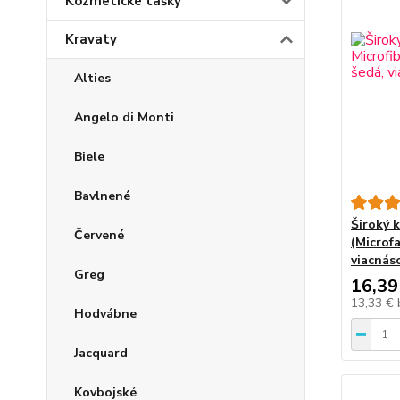
Kozmetické tašky
Kravaty
Alties
Angelo di Monti
Biele
Bavlnené
Široký 
Červené
(Microfa
viacnás
Greg
16,39
13,33 €
Hodvábne
Jacquard
Kovbojské