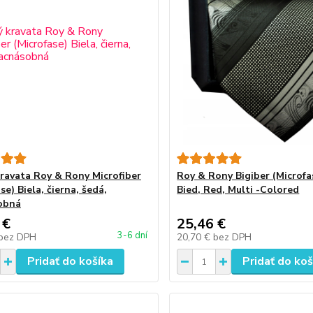
kravata Roy & Rony Microfiber
Roy & Rony Bigiber (Microfa
se) Biela, čierna, šedá,
Bied, Red, Multi -Colored
obná
 €
25,46 €
3-6 dní
bez DPH
20,70 €
bez DPH
Pridať do košíka
Pridať do koš