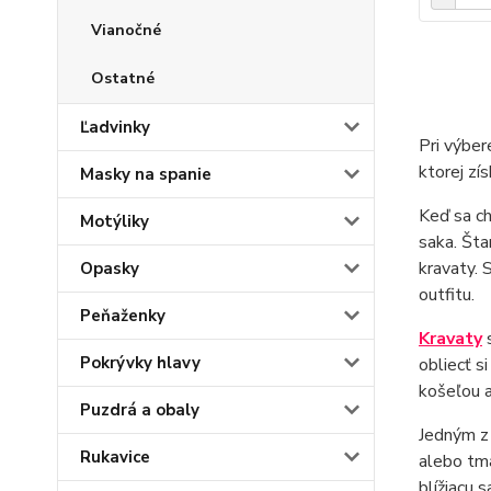
Vianočné
Ostatné
Ľadvinky
Pri výbe
ktorej zí
Masky na spanie
Keď sa c
Motýliky
saka. Šta
kravaty. 
Opasky
outfitu.
Peňaženky
Kravaty
s
Pokrývky hlavy
obliecť s
košeľou a
Puzdrá a obaly
Jedným z 
Rukavice
alebo tm
blížiacu 