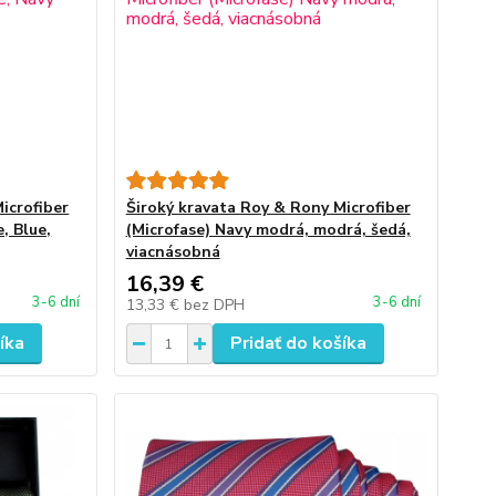
icrofiber
Široký kravata Roy & Rony Microfiber
, Blue,
(Microfase) Navy modrá, modrá, šedá,
viacnásobná
16,39 €
3-6 dní
3-6 dní
13,33 €
bez DPH
íka
Pridať do košíka