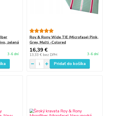
iber
Roy & Rony Wide TIE (Microfase) Pink,
ivo, zelená
Grey, Multi -Colored
16,39 €
3-6 dní
3-6 dní
13,33 €
bez DPH
íka
Pridať do košíka