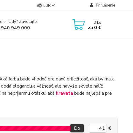
Prihlásenie
EUR
e si rady? Zavolajte.
0
ks
za
0 €
 940 949 000
 Aká farba bude vhodná pre danú príležitosť, aká by mala
 dodá eleganciu a vážnosť, ale navyše skvele nalíči
ď na nepríjemnú otázku: aká
kravata
bude najlepšia pre
Do
€