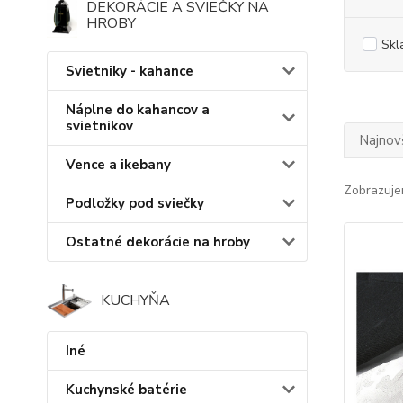
DEKORÁCIE A SVIEČKY NA
HROBY
Skl
Svietniky - kahance
Náplne do kahancov a
svietnikov
Najnov
Vence a ikebany
Zobrazuje
Podložky pod sviečky
Ostatné dekorácie na hroby
KUCHYŇA
Iné
Kuchynské batérie