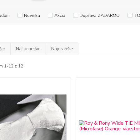
adom
Novinka
Akcia
Doprava ZADARMO
TO
šie
Najlacnejšie
Najdrahšie
m 1-12 z 12