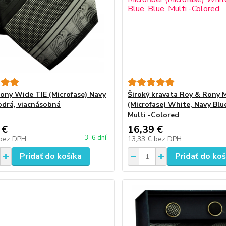
ony Wide TIE (Microfase) Navy
Široký kravata Roy & Rony M
odrá, viacnásobná
(Microfase) White, Navy Blue
Multi -Colored
 €
16,39 €
3-6 dní
bez DPH
13,33 €
bez DPH
Pridať do košíka
Pridať do koš