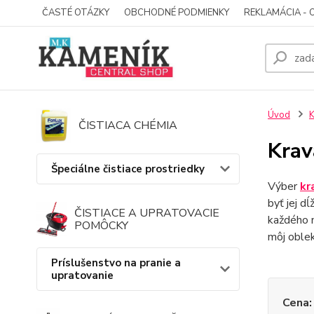
ČASTÉ OTÁZKY
OBCHODNÉ PODMIENKY
REKLAMÁCIA - 
Úvod
K
ČISTIACA CHÉMIA
Krav
Špeciálne čistiace prostriedky
Výber
kr
byť jej dĺ
ČISTIACE A UPRATOVACIE
každého m
POMÔCKY
môj oble
Príslušenstvo na pranie a
upratovanie
Cena: