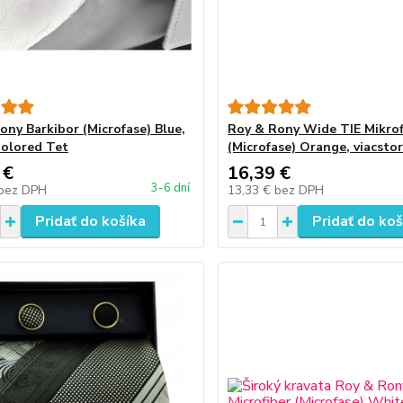
ony Barkibor (Microfase) Blue,
Roy & Rony Wide TIE Mikrof
Colored Tet
(Microfase) Orange, viacstor
 €
16,39 €
3-6 dní
bez DPH
13,33 €
bez DPH
Pridať do košíka
Pridať do koš