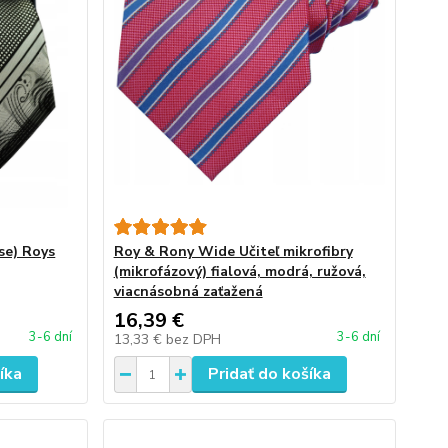
se) Roys
Roy & Rony Wide Učiteľ mikrofibry
(mikrofázový) fialová, modrá, ružová,
viacnásobná zaťažená
16,39 €
3-6 dní
3-6 dní
13,33 €
bez DPH
íka
Pridať do košíka