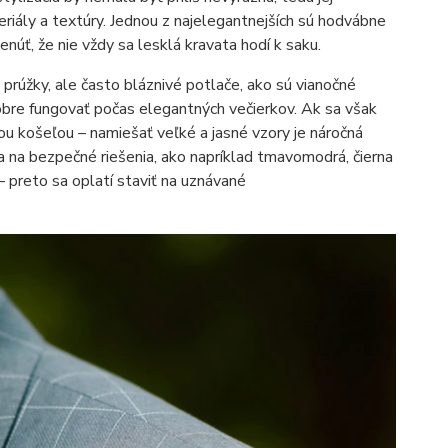
riály a textúry. Jednou z najelegantnejších sú hodvábne
núť, že nie vždy sa lesklá kravata hodí k saku.
 prúžky, ale často bláznivé potlače, ako sú vianočné
obre fungovať počas elegantných večierkov. Ak sa však
u košeľou – namiešať veľké a jasné vzory je náročná
sa na bezpečné riešenia, ako napríklad tmavomodrá, čierna
– preto sa oplatí staviť na uznávané