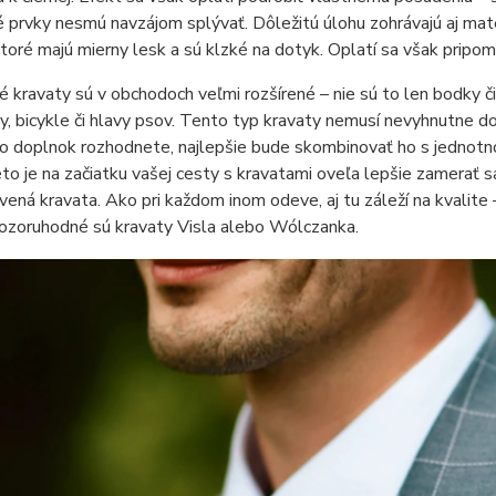
é prvky nesmú navzájom splývať. Dôležitú úlohu zohrávajú aj mate
ktoré majú mierny lesk a sú klzké na dotyk. Oplatí sa však pripome
 kravaty sú v obchodoch veľmi rozšírené – nie sú to len bodky či
, bicykle či hlavy psov. Tento typ kravaty nemusí nevyhnutne d
o doplnok rozhodnete, najlepšie bude skombinovať ho s jednotno
eto je na začiatku vašej cesty s kravatami oveľa lepšie zamerať 
vená kravata. Ako pri každom inom odeve, aj tu záleží na kvalite 
Pozoruhodné sú kravaty Visla alebo Wólczanka.