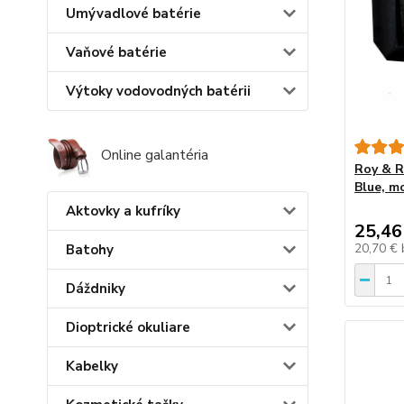
Umývadlové batérie
Vaňové batérie
Výtoky vodovodných batérii
Online galantéria
Roy & R
Blue, m
Aktovky a kufríky
25,46
20,70 €
Batohy
Dáždniky
Dioptrické okuliare
Kabelky