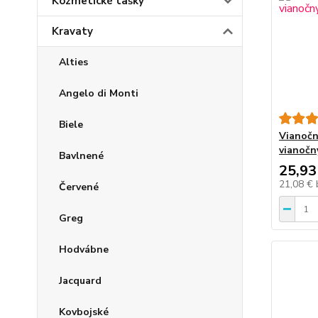
Kozmetické tašky
Kravaty
Alties
Angelo di Monti
Biele
Vianočn
vianočn
Bavlnené
25,93
21,08 €
Červené
Greg
Hodvábne
Jacquard
Kovbojské