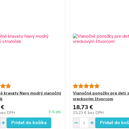
é kravaty Navy modrý vianočný
Vianočné ponožky pre deti 
ek
vreckovým štvorcom
 €
18,73 €
3-6 dní
bez DPH
15,23 €
bez DPH
Pridať do košíka
Pridať do koš