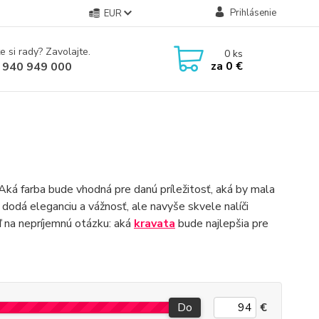
Prihlásenie
EUR
e si rady? Zavolajte.
0
ks
za
0 €
 940 949 000
 Aká farba bude vhodná pre danú príležitosť, aká by mala
 dodá eleganciu a vážnosť, ale navyše skvele nalíči
ď na nepríjemnú otázku: aká
kravata
bude najlepšia pre
Do
€