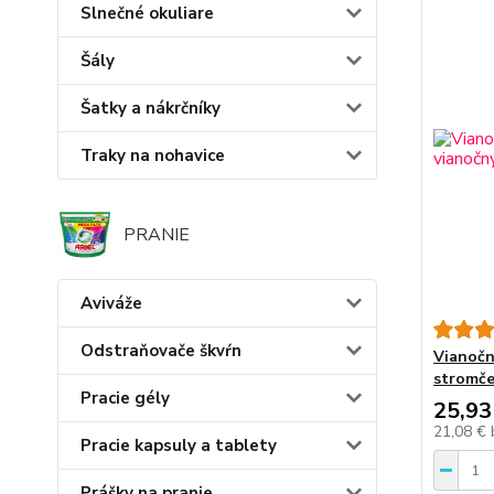
Slnečné okuliare
Šály
Šatky a nákrčníky
Traky na nohavice
PRANIE
Aviváže
Odstraňovače škvŕn
Vianočn
stromč
Pracie gély
25,93
21,08 €
Pracie kapsuly a tablety
Prášky na pranie