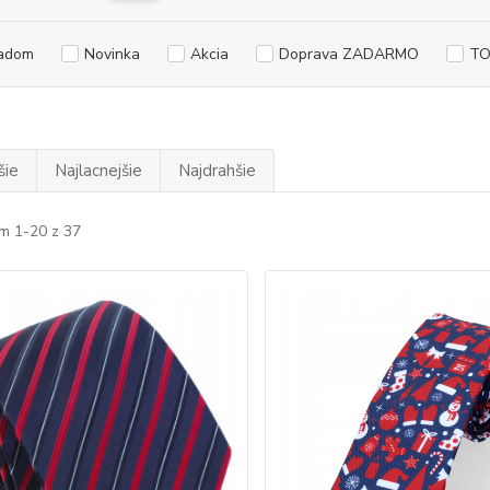
adom
Novinka
Akcia
Doprava ZADARMO
TO
šie
Najlacnejšie
Najdrahšie
m 1-20 z 37