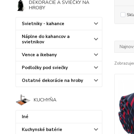
DEKORÁCIE A SVIEČKY NA
HROBY
Skl
Svietniky - kahance
Náplne do kahancov a
svietnikov
Najnov
Vence a ikebany
Zobrazuje
Podložky pod sviečky
Ostatné dekorácie na hroby
KUCHYŇA
Iné
Kuchynské batérie