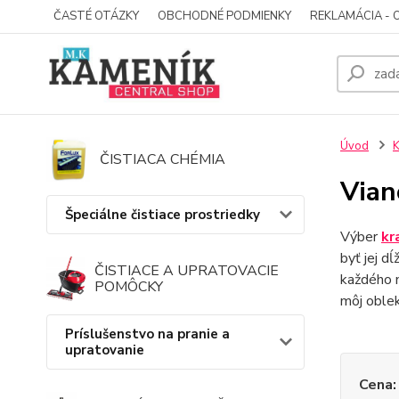
ČASTÉ OTÁZKY
OBCHODNÉ PODMIENKY
REKLAMÁCIA - 
Úvod
K
ČISTIACA CHÉMIA
Vian
Špeciálne čistiace prostriedky
Výber
kr
byť jej dĺ
ČISTIACE A UPRATOVACIE
každého m
POMÔCKY
môj oble
Príslušenstvo na pranie a
upratovanie
Cena: