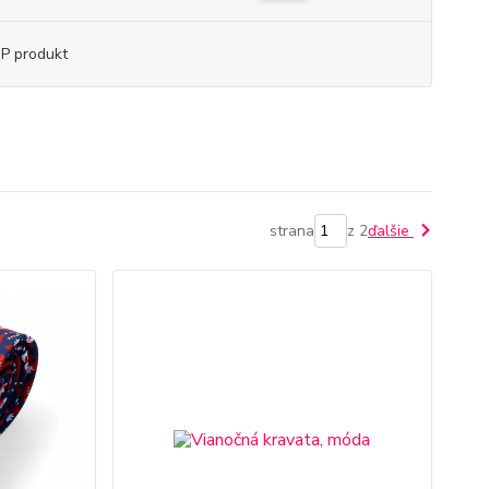
P produkt
strana
z 2
ďalšie