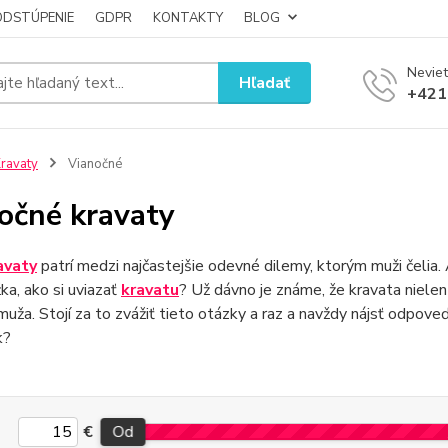
ODSTÚPENIE
GDPR
KONTAKTY
BLOG
Neviet
Hľadať
+421
ravaty
Vianočné
očné kravaty
avaty
patrí medzi najčastejšie odevné dilemy, ktorým muži čelia.
žka, ako si uviazať
kravatu
? Už dávno je známe, že kravata nielen
uža. Stojí za to zvážiť tieto otázky a raz a navždy nájsť odpove
k?
€
Od