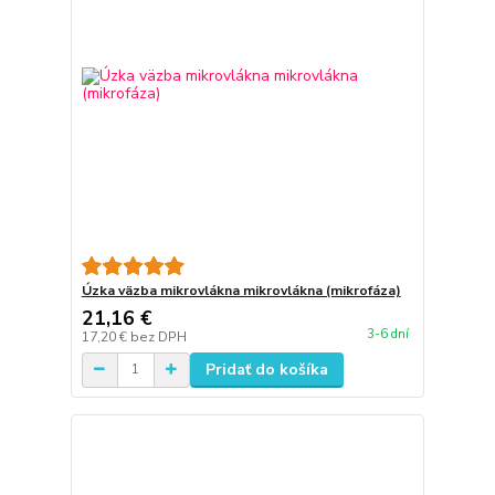
Úzka väzba mikrovlákna mikrovlákna (mikrofáza)
21,16 €
3-6 dní
17,20 €
bez DPH
Pridať do košíka