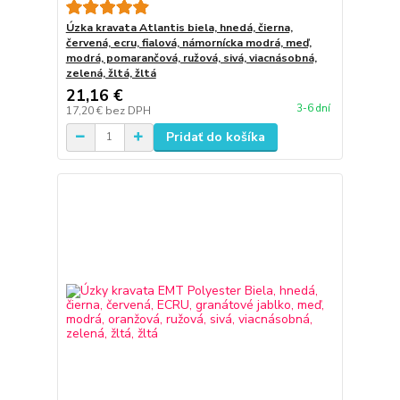
Úzka kravata Atlantis biela, hnedá, čierna,
červená, ecru, fialová, námornícka modrá, meď,
modrá, pomarančová, ružová, sivá, viacnásobná,
zelená, žltá, žltá
21,16 €
3-6 dní
17,20 €
bez DPH
Pridať do košíka