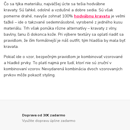
Čo sa týka materiálu, najväčšej úcte sa tešia hodvábne
kravaty. Sú ľahké, odolné a vzdušné a dobre sedia. Sú však
pomerne drahé, navyše zohnať 100%
hodvábnu kravatu
je veľmi
ťažké – ide o takzvané sedemnásobné, vyrobené z jedného kusu
materiálu. Trh však ponúka rôzne alternatívy – kravaty z vlny,
bavlny, ľanu či dokonca kože. Pri výbere textúry sa oplatí riadiť sa
pravidlom, že čím formálnejší je náš outfit, tým hladšia by mala byť
kravata.
Pokiaľ ide o vzor, ​​bezpečným pravidlom je kombinovať vzorované
a hladké prvky. To platí najmä pre ľudí, ktorí nie sú zruční v
kombinovaní vzorov. Nevydarená kombinácia dvoch vzorovaných
prvkov môže pokaziť styling.
Doprava od 30€ zadarmo
Využite dopravu úplne zadarmo