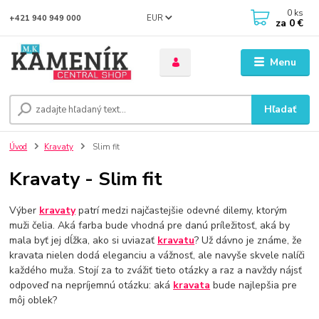
0
ks
EUR
+421 940 949 000
za
0 €
Menu
Hľadať
Úvod
Kravaty
Slim fit
Kravaty - Slim fit
Výber
kravaty
patrí medzi najčastejšie odevné dilemy, ktorým
muži čelia. Aká farba bude vhodná pre danú príležitosť, aká by
mala byť jej dĺžka, ako si uviazať
kravatu
? Už dávno je známe, že
kravata nielen dodá eleganciu a vážnosť, ale navyše skvele nalíči
každého muža. Stojí za to zvážiť tieto otázky a raz a navždy nájsť
odpoveď na nepríjemnú otázku: aká
kravata
bude najlepšia pre
môj oblek?