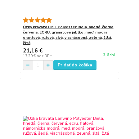
Úzky kravata EMT Polyester Biela, hnedá, čierna,
červená, ECRU, granátové jablko, meď, modrá,
oranžová, ružová, sivá, viacnásobná, zelená, žltá,
žltá
21,16 €
3-6 dní
17,20 €
bez DPH
Pridať do košíka