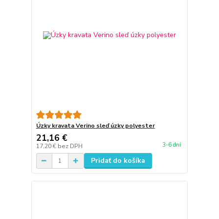
Úzky kravata Verino sleď úzky polyester
21,16 €
3-6 dní
17,20 €
bez DPH
Pridať do košíka