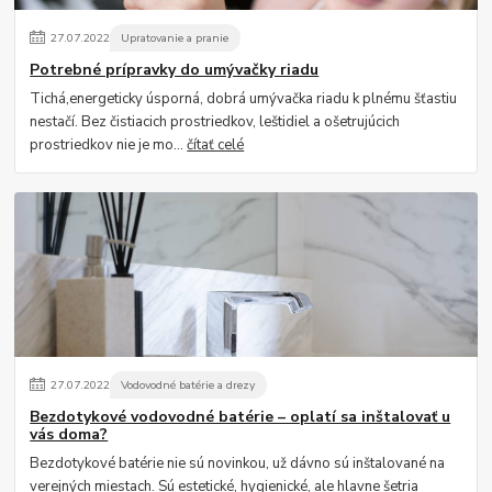
27
.
07
.
2022
Upratovanie a pranie
Potrebné prípravky do umývačky riadu
Tichá,energeticky úsporná, dobrá umývačka riadu k plnému šťastiu
nestačí. Bez čistiacich prostriedkov, leštidiel a ošetrujúcich
prostriedkov nie je mo...
čítať celé
27
.
07
.
2022
Vodovodné batérie a drezy
Bezdotykové vodovodné batérie – oplatí sa inštalovať u
vás doma?
Bezdotykové batérie nie sú novinkou, už dávno sú inštalované na
verejných miestach. Sú estetické, hygienické, ale hlavne šetria