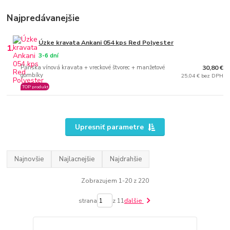
Najpredávanejšie
Úzke kravata Ankani 054 kps Red Polyester
1.
3-6 dní
Pánska vínová kravata + vreckové štvorec + manžetové
30,80 €
gombíky
25,04 € bez DPH
TOP produkt
Upresniť parametre
Najnovšie
Najlacnejšie
Najdrahšie
Zobrazujem 1-20 z 220
strana
z 11
ďalšie