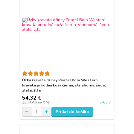
Úzky kravata džínsy Priateľ Bolo Western
kravata prírodná koža čierna, strieborná, šedá,
zlatá, žltá
54,32 €
3-6 dní
44,16 €
bez DPH
Pridať do košíka