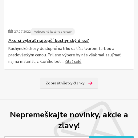
27
.
07
.
2022
Vodovodné batérie a drezy
Ako si vybrať najlepší kuchynský drez?
Kuchynské drezy dostupné na trhu sa líšia tvarom, farbou a
predovšetkým cenou. Pri jeho výbere by nás však mal zaujímať
najmä materiál, z ktorého bol ...
čítať celé
Zobraziť všetky články
Nepremeškajte novinky, akcie a
zľavy!