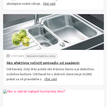
ubúdajúce vodné zdroje...
čítať celé
27
.
07
.
2022
Vodovodné batérie a drezy
Ako efektívne vyčistiť umývadlo od usadenín
Udržiavaný, čistý drez poteší oko krásnou žiarou a je skutočnou
ozdobou kuchyne. Udržiavať ho v dobrom stave nie je zložité,
pokiaľ sa oň pravidelne s...
čítať celé