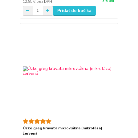
3-6 dní
12,85 €
bez DPH
Pridať do košíka
Úzke greg kravata mikrovlákna (mikrofáza)
červená