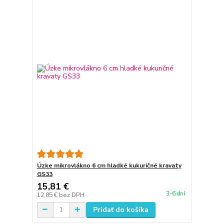
Úzke mikrovlákno 6 cm hladké kukuričné kravaty
GS33
15,81 €
3-6 dní
12,85 €
bez DPH
Pridať do košíka