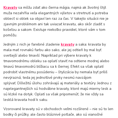
Kravaty
sa môžu zdať ako čierna mágia, najmä ak životný štýl
muža nezahŕňa veľa elegantných výletov a stretnutí a potreba
obliecť si oblek sa objaví len raz za čas. V takejto situácii nie je
zjavným problémom ani tak uviazať kravatu, ako skôr zladiť s
košeľou a sakom. Existuje niekoľko pravidiel, ktoré vám v tom
pomôžu.
Jedným z nich je farebné zladenie
kravaty
a saka: kravata by
mala mať rovnakú farbu ako sako, ale jej odtieň by mal byť
svetlejší alebo tmavší. Napríklad pri výbere kravaty k
tmavomodrému obleku sa oplatí staviť na odtiene modrej alebo
tmavú tmavomodrú blížiacu sa k čiernej. Efekt sa však oplatí
podrobiť vlastnému posúdeniu – štylizácia by nemala byť príliš
nevýrazná, teda jej jednotlivé prvky nesmú navzájom
splývať. Dôležitú úlohu zohrávajú aj materiály a textúry. Jednou z
najelegantnejších sú hodvábne kravaty, ktoré majú mierny lesk a
sú klzké na dotyk. Oplatí sa však pripomenúť, že nie vždy sa
lesklá kravata hodí k saku.
Vzorované kravaty sú v obchodoch veľmi rozšírené – nie sú to len
bodky či prúžky, ale často bláznivé potlače, ako sú vianočné