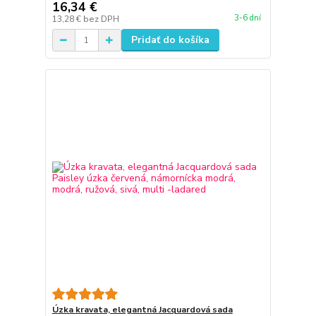
16,34 €
3-6 dní
13,28 €
bez DPH
Pridať do košíka
Úzka kravata, elegantná Jacquardová sada