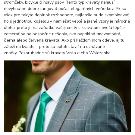
stromčeky, bicykle či hlavy psov. Tento typ kravaty nemusí
nevyhnutne dobre fungovať počas elegantných večierkov. Ak sa
však pre takýto doplnok rozhodnete, najlepšie bude skombinovať
ho s jednotnou košeľou – namiešať veľké a jasné vzory je náročná
úloha, preto je na začiatku vašej cesty s kravatami oveľa lepšie
zamerať sa na bezpečné riešenia, ako napríklad tmavomodrá,
čierna alebo červená kravata. Ako pri každom inom odeve, aj tu
záleží na kvalite – preto sa oplatí staviť na uznávané
značky. Pozoruhodné sú kravaty Visla alebo Wólczanka.