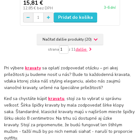
15,81 €
3-6 dní
12,85 €
bez DPH
Pridať do košíka
Načítať ďalšie produkty (20)
strana
z 11
ďalšie
Pri výbere
kravaty
sa oplatí zodpovedať otázku – pri akej
príležitosti ju budeme nosiť u nás? Bude to každodenná kravata,
vďaka ktorej získa náš styling eleganciu, alebo nás zaujmú
vianočné kravaty, určené na špeciálne príležitosti?
Keď sa chystáte kúpiť
kravatu
, stojí za to vybrať si správnu
veľkosť. Šírka špičky kravaty by mala zodpovedať šírke klopy
saka. Štandardné, klasické kravaty majú v najširšom mieste špičky
šírku okolo 8 centimetrov. Na trhu sú dostupné aj úzke
kravaty. Stojí za pripomenutie, že budú fungovať len štíhlym
mužom - ťažší muži by po nich nemali siahať - naruší to proporcie
outfitu.