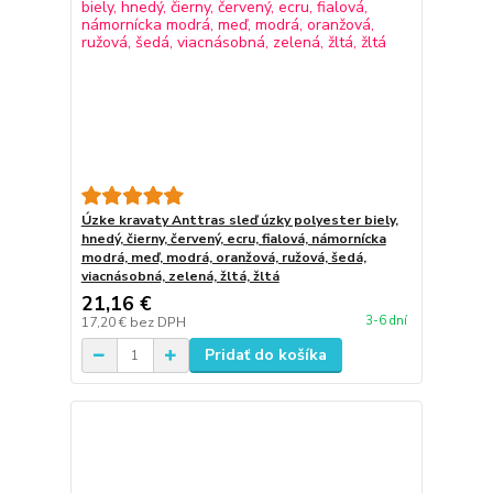
Úzke kravaty Anttras sleď úzky polyester biely,
hnedý, čierny, červený, ecru, fialová, námornícka
modrá, meď, modrá, oranžová, ružová, šedá,
viacnásobná, zelená, žltá, žltá
21,16 €
3-6 dní
17,20 €
bez DPH
Pridať do košíka