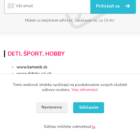
Prihlásiť sa
Môžete sa kedykoľvek odhlásiť. Zasielame raz za 14 dní.
DETI, ŠPORT, HOBBY
www.kamenik.sk
www.detsky-raj.sk
www.detskaradost.sk
Tieto webové stránky využívajú na poskytovanie svojich služieb
www.detsky-hrdina.sk
súbory cookies.
Viac informácií
.
www.domaci-milacik.sk
www.hracky-online.sk
www.kupelna.shop
Súhlasím
Nastavenia
www.stonshop.sk
www.sanita-kupelne.sk
www.skolsky-batoh.sk
Súhlas môžete odmietnuť
tu
.
www.sportaturistika.sk
www.potraviny-online.sk