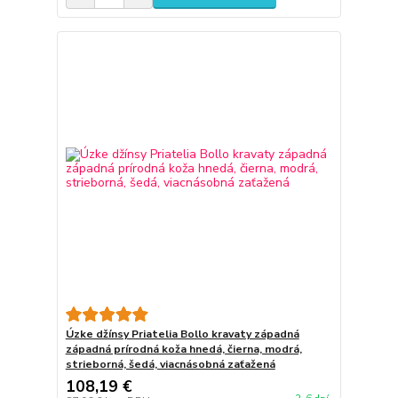
Úzke džínsy Priatelia Bollo kravaty západná
západná prírodná koža hnedá, čierna, modrá,
strieborná, šedá, viacnásobná zaťažená
108,19 €