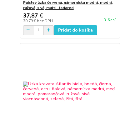
Paisley úzka červená, námornícka modrá, modrá,
ružová, sivá, multi -ladared
37,87 €
3-6 dní
30,79 €
bez DPH
Pridať do košíka