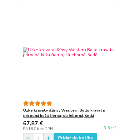
Úzke kravaty džínsy Western Bollo kravata
prírodná koža čierna, strieborná, šedá
67,87 €
3-6 dní
55,18 €
bez DPH
Pridať do košíka