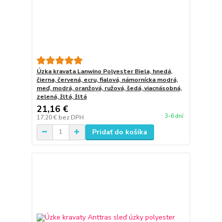
Úzka kravata Lanwino Polyester Biela, hnedá,
čierna, červená, ecru, fialová, námornícka modrá,
meď, modrá, oranžová, ružová, šedá, viacnásobná,
zelená, žltá, žltá
21,16 €
3-6 dní
17,20 €
bez DPH
Pridať do košíka