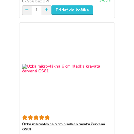
3-6 dní
87,96 €
bez DPH
Pridať do košíka
Úzka mikrovlákna 6 cm hladká kravata červená
GS81