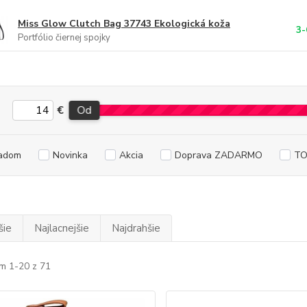
Miss Glow Clutch Bag 37743 Ekologická koža
3-
Portfólio čiernej spojky
€
Od
adom
Novinka
Akcia
Doprava ZADARMO
TO
šie
Najlacnejšie
Najdrahšie
m 1-20 z 71