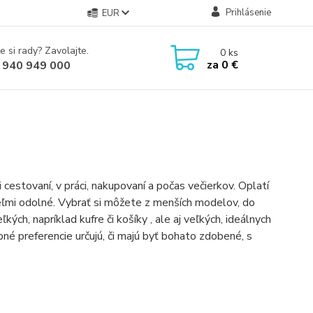
Prihlásenie
EUR
e si rady? Zavolajte.
0
ks
za
0 €
 940 949 000
 cestovaní, v práci, nakupovaní a počas večierkov. Oplatí
 veľmi odolné. Vybrať si môžete z menších modelov, do
ých, napríklad kufre či košíky , ale aj veľkých, ideálnych
né preferencie určujú, či majú byť bohato zdobené, s