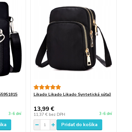
55951815
Likado Likado Likado Syntetická súťaž
13,99 €
3-6 dní
3-6 dní
11,37 €
bez DPH
íka
Pridať do košíka