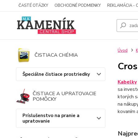
ČASTÉ OTÁZKY
OBCHODNÉ PODMIENKY
REKLAMÁCIA - 
Úvod
K
ČISTIACA CHÉMIA
Cros
Špeciálne čistiace prostriedky
Kabelky
sa inves
ČISTIACE A UPRATOVACIE
ktorých s
POMÔCKY
na nákupy
kovaním a
Príslušenstvo na pranie a
upratovanie
Najpre