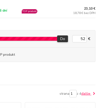
23,10 €
6 dní
TOP produkt
18,78 € bez DPH
Do
€
P produkt
strana
z 4
ďalšie