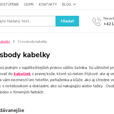
ODSTÚPENIE
GDPR
KONTAKTY
BLOG
Neviet
Hľadať
+421
abelky
Crossbody kabelky
sbody kabelky
sú jedným z najdôležitejších prvkov vášho šatníka. Sú užitočné pri
tovať do
kabeliek
z pravej kože, ktoré sú nielen štýlové, ale aj
a vám nezmestí len telefón, peňaženka a kľúče, ako aj stredne veľk
, s notebookom a dokladmi, ako sú nakupujúci alebo tašky . Osob
lebo v tlmených farbách.
dávanejšie