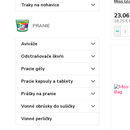
Miss Gl
Traky na nohavice
23,06
18,75 €
PRANIE
Aviváže
Odstraňovače škvŕn
Pracie gély
Pracie kapsuly a tablety
Prášky na pranie
Vonné obrúsky do sušičky
Vonné perličky