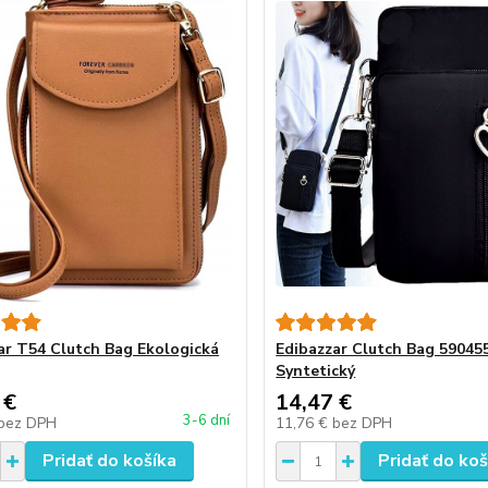
ar T54 Clutch Bag Ekologická
Edibazzar Clutch Bag 59045
Syntetický
 €
14,47 €
3-6 dní
bez DPH
11,76 €
bez DPH
Pridať do košíka
Pridať do koš