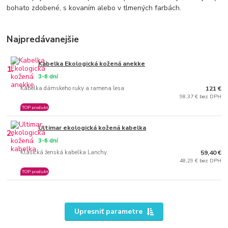
bohato zdobené, s kovaním alebo v tlmených farbách.
Najpredávanejšie
Kabelka Ekologická kožená anekke
1.
3-6 dní
Kabelka dámskeho ruky a ramena lesa
121 €
98,37 € bez DPH
TOP produkt
Ultimar ekologická kožená kabelka
2.
3-6 dní
Klasická ženská kabelka Lanchy
59,40 €
48,29 € bez DPH
TOP produkt
Upresniť parametre