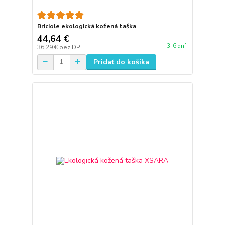
Briciole ekologická kožená taška
44,64 €
3-6 dní
36,29 €
bez DPH
Pridať do košíka