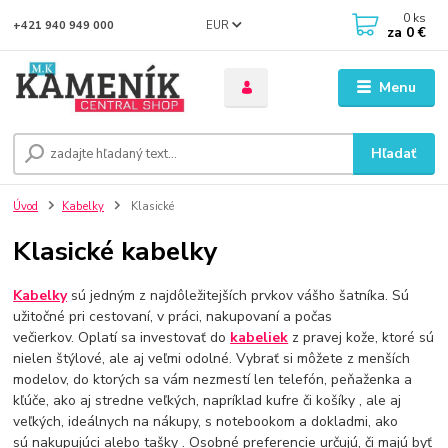
0
ks
EUR
+421 940 949 000
za
0 €
Menu
Hľadať
Úvod
Kabelky
Klasické
Klasické kabelky
Kabelky
sú jedným z najdôležitejších prvkov vášho šatníka. Sú
užitočné pri cestovaní, v práci, nakupovaní a počas
večierkov. Oplatí sa investovať do
kabeliek
z pravej kože, ktoré sú
nielen štýlové, ale aj veľmi odolné. Vybrať si môžete z menších
modelov, do ktorých sa vám nezmestí len telefón, peňaženka a
kľúče, ako aj stredne veľkých, napríklad kufre či košíky , ale aj
veľkých, ideálnych na nákupy, s notebookom a dokladmi, ako
sú nakupujúci alebo tašky . Osobné preferencie určujú, či majú byť