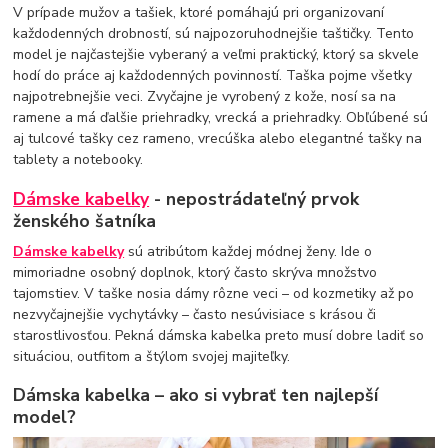
V prípade mužov a tašiek, ktoré pomáhajú pri organizovaní
každodenných drobností, sú najpozoruhodnejšie taštičky. Tento
model je najčastejšie vyberaný a veľmi praktický, ktorý sa skvele
hodí do práce aj každodenných povinností. Taška pojme všetky
najpotrebnejšie veci. Zvyčajne je vyrobený z kože, nosí sa na
ramene a má ďalšie priehradky, vrecká a priehradky. Obľúbené sú
aj tulcové tašky cez rameno, vrecúška alebo elegantné tašky na
tablety a notebooky.
Dámske kabelky
- nepostrádateľný prvok
ženského šatníka
Dámske kabelky
sú atribútom každej módnej ženy. Ide o
mimoriadne osobný doplnok, ktorý často skrýva množstvo
tajomstiev. V taške nosia dámy rôzne veci – od kozmetiky až po
nezvyčajnejšie vychytávky – často nesúvisiace s krásou či
starostlivosťou. Pekná dámska kabelka preto musí dobre ladiť so
situáciou, outfitom a štýlom svojej majiteľky.
Dámska kabelka – ako si vybrať ten najlepší
model?