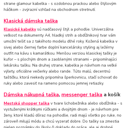
strane glamour kabelka - s ozdobnou prackou alebo štýlovým
háčikom - zvýrazní vzhľad na obchodnom stretnutí.
Klasická dámska taška
Klasické kabelky
sú nadčasový štýl a pohodlie. Univerzálna
veľkosť na dokumenty A4, hladký strih a obdĺžnikový tvar vám
umožní tešiť sa z takéhoto modelu dlhé roky. Kožená kabelka v
sivej alebo čiernej farbe doplní kancelársky styling aj ležérny
outfit na kávu s kamarátkou. Menšou verziou klasickej tašky je
kufor – s plochým dnom a zaoblenými stranami – pripomínajúci
lekársku tašku. Na druhej strane, kabelka je návrhom na veľké
výlety, oficiálne večierky alebo rande. Túto malú, decentnú
taštičku, ktorá niekedy pripomína šperkovnicu, stačí schovať do
ruky alebo zavesiť na rameno pomocou jemnej retiazky.
Dámska nákupná taška
,
messenger taška
a košík
Mestská shopper taška
v tvare lichobežníka alebo obdĺžnika - s
vystuženými krátkymi rúčkami a dvojitým dnom - je návrhom pre
ženy, ktoré kladú dôraz na pohodlie, radi majú všetko po ruke, no
zároveň milujú módu a chcú vyzerať dobre. Do tašky sa zmestia
nielen poznámky do školy či doklady do práce, ale aj drobné