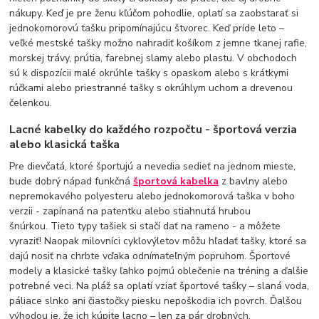
nákupy. Keď je pre ženu kľúčom pohodlie, oplatí sa zaobstarať si
jednokomorovú tašku pripomínajúcu štvorec. Keď príde leto –
veľké mestské tašky možno nahradiť košíkom z jemne tkanej rafie,
morskej trávy, prútia, farebnej slamy alebo plastu. V obchodoch
sú k dispozícii malé okrúhle tašky s opaskom alebo s krátkymi
rúčkami alebo priestranné tašky s okrúhlym uchom a drevenou
čelenkou.
Lacné kabelky do každého rozpočtu - športová verzia
alebo klasická taška
Pre dievčatá, ktoré športujú a nevedia sedieť na jednom mieste,
bude dobrý nápad funkčná
športová kabelka
z bavlny alebo
nepremokavého polyesteru alebo jednokomorová taška v boho
verzii - zapínaná na patentku alebo stiahnutá hrubou
šnúrkou. Tieto typy tašiek si stačí dať na rameno - a môžete
vyraziť! Naopak milovníci cyklovýletov môžu hľadať tašky, ktoré sa
dajú nosiť na chrbte vďaka odnímateľným popruhom. Športové
modely a klasické tašky ľahko pojmú oblečenie na tréning a ďalšie
potrebné veci. Na pláž sa oplatí vziať športové tašky – slaná voda,
páliace slnko ani čiastočky piesku nepoškodia ich povrch. Ďalšou
výhodou je, že ich kúpite lacno – len za pár drobných.