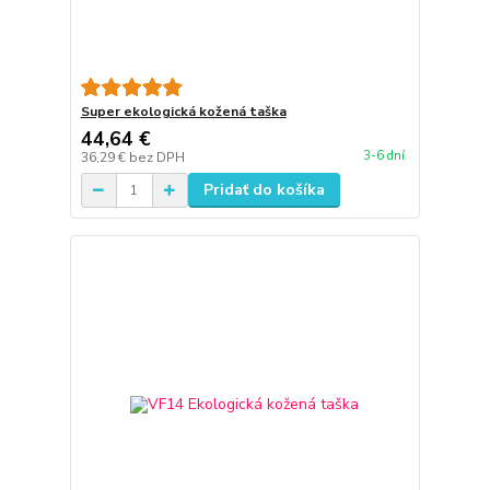
Super ekologická kožená taška
44,64 €
3-6 dní
36,29 €
bez DPH
Pridať do košíka