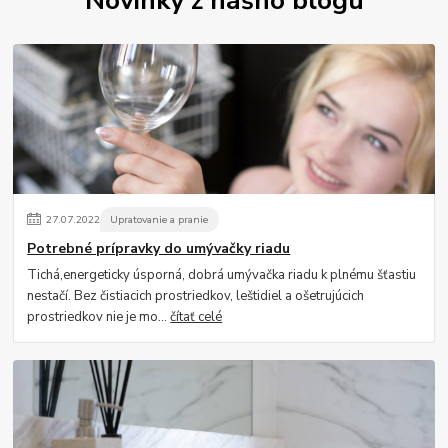
27
.
07
.
2022
Upratovanie a pranie
Potrebné prípravky do umývačky riadu
Tichá,energeticky úsporná, dobrá umývačka riadu k plnému šťastiu
nestačí. Bez čistiacich prostriedkov, leštidiel a ošetrujúcich
prostriedkov nie je mo...
čítať celé