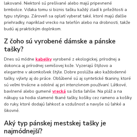
lakované. Niektoré sú prešívané alebo majú pripevnené
brmbolce. Vďaka tomu si biznis tašku každý zladí k príležitosti a
typu stylingu. Zároveň sa oplatí vyberať také, ktoré majú ďalšie
priehradky, napríklad vrecko na telefón alebo na drobnosti, takže
budú aj praktickým doplnkom.
Z čoho sú vyrobené dámske a pánske
tašky?
Dnes sú módne
kabelky
vyrobené z ekologickej, prírodnej a
dokonca aj prírodnej semišovej kože. Vyzerajú štýlovo a
elegantne v akomkoľvek štýle. Dobre poslúžia ako každodenné
tašky, výlety aj do práce. Obľúbené sú aj syntetické tkaniny, ktoré
sú veľmi trvácne a odolné aj pri intenzívnom používaní. Látkové,
bavlnené alebo gumené
vrecká
sa čistia ľahšie. Na pláž a na
nákupy sa hodia slamené tkané tašky, košíky cez rameno a košíky
do ruky, ktoré dodajú ľahkosť a vzdušnosť a navyše sú ľahké a
šikovné.
Aký typ pánskej mestskej tašky je
najmódnejší?