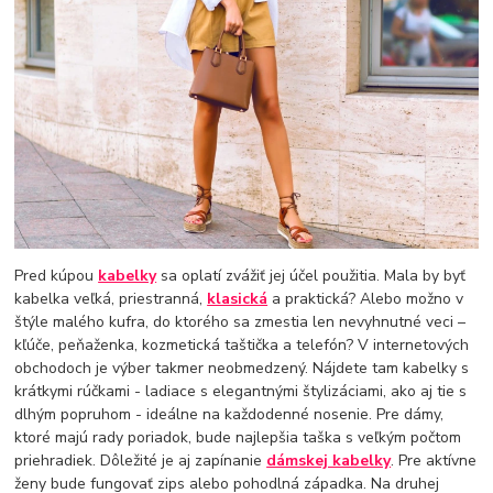
Pred kúpou
kabelky
sa oplatí zvážiť jej účel použitia. Mala by byť
kabelka veľká, priestranná,
klasická
a praktická? Alebo možno v
štýle malého kufra, do ktorého sa zmestia len nevyhnutné veci –
kľúče, peňaženka, kozmetická taštička a telefón? V internetových
obchodoch je výber takmer neobmedzený. Nájdete tam kabelky s
krátkymi rúčkami - ladiace s elegantnými štylizáciami, ako aj tie s
dlhým popruhom - ideálne na každodenné nosenie. Pre dámy,
ktoré majú rady poriadok, bude najlepšia taška s veľkým počtom
priehradiek. Dôležité je aj zapínanie
dámskej kabelky
. Pre aktívne
ženy bude fungovať zips alebo pohodlná západka. Na druhej