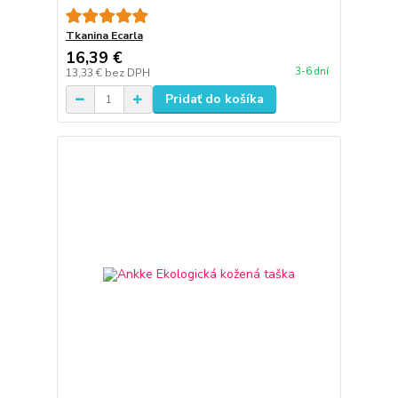
Tkanina Ecarla
16,39 €
3-6 dní
13,33 €
bez DPH
Pridať do košíka