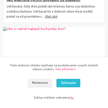
Ako efektívne vyčistiť umývadlo od usadenín
Udržiavaný, čistý drez poteší oko krásnou žiarou a je skutočnou
ozdobou kuchyne. Udržiavať ho v dobrom stave nie je zložité,
pokiaľ sa oň pravidelne s...
čítať celé
Tieto webové stránky využívajú na poskytovanie svojich služieb
súbory cookies.
Viac informácií
.
27
.
07
.
2022
Vodovodné batérie a drezy
Ako si vybrať najlepší kuchynský drez?
Súhlasím
Kuchynské drezy dostupné na trhu sa líšia tvarom, farbou a
Nastavenia
predovšetkým cenou. Pri jeho výbere by nás však mal zaujímať
najmä materiál, z ktorého bol ...
čítať celé
Súhlas môžete odmietnuť
tu
.