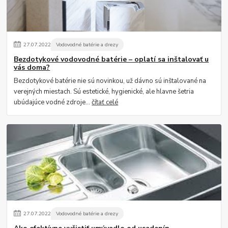
27
.
07
.
2022
Vodovodné batérie a drezy
Bezdotykové vodovodné batérie – oplatí sa inštalovať u
vás doma?
Bezdotykové batérie nie sú novinkou, už dávno sú inštalované na
verejných miestach. Sú estetické, hygienické, ale hlavne šetria
ubúdajúce vodné zdroje...
čítať celé
27
.
07
.
2022
Vodovodné batérie a drezy