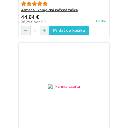
Armada Ekologická kožená taška
44,64 €
3-6 dní
36,29 €
bez DPH
Pridať do košíka