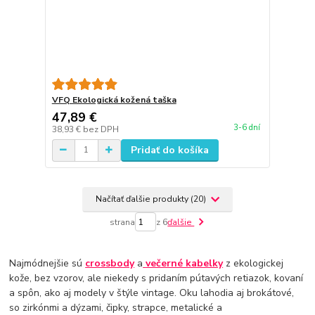
VFQ Ekologická kožená taška
47,89 €
3-6 dní
38,93 €
bez DPH
Pridať do košíka
Načítať ďalšie produkty (20)
strana
z 6
ďalšie
Najmódnejšie sú
crossbody
a
večerné kabelky
z ekologickej
kože, bez vzorov, ale niekedy s pridaním pútavých retiazok, kovaní
a spôn, ako aj modely v štýle vintage. Oku lahodia aj brokátové,
so zirkónmi a dýzami, čipky, strapce, metalické a