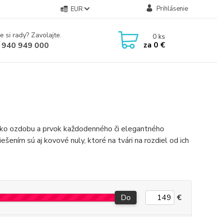
Prihlásenie
EUR
e si rady? Zavolajte.
0
ks
za
0 €
 940 949 000
ako ozdobu a prvok každodenného či elegantného
ešením sú aj kovové nuly, ktoré na tvári na rozdiel od ich
Do
€