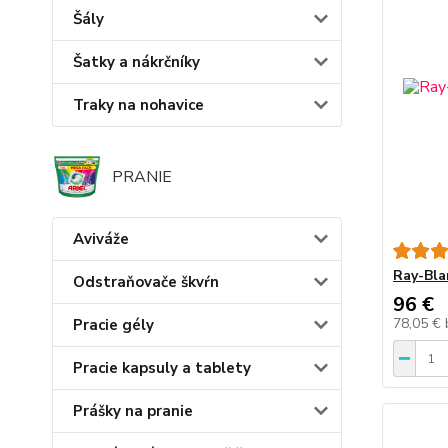
Šály
Šatky a nákrčníky
Traky na nohavice
PRANIE
Aviváže
Ray-Bla
Odstraňovače škvŕn
96 €
78,05 €
Pracie gély
Pracie kapsuly a tablety
Prášky na pranie