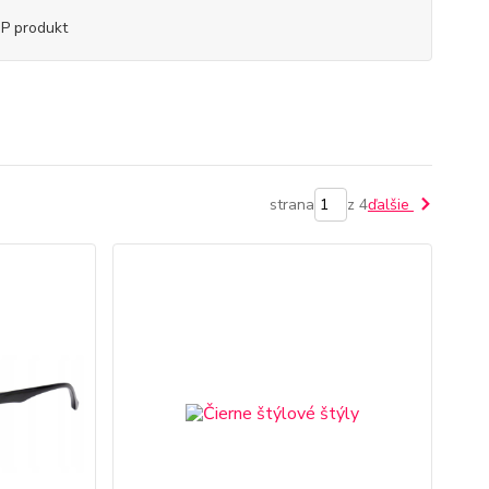
P produkt
strana
z 4
ďalšie