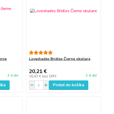
erne
Loveshades Bridles Čierne okuliare
20,21 €
3-6 dní
3-6 dní
16,43 €
bez DPH
íka
Pridať do košíka