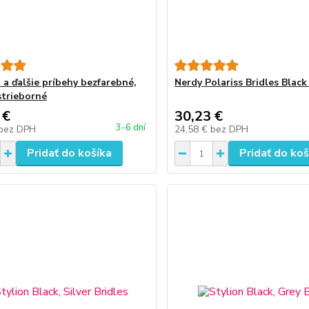
 a ďalšie príbehy bezfarebné,
Nerdy Polariss Bridles Black
strieborné
 €
30,23 €
3-6 dní
bez DPH
24,58 €
bez DPH
Pridať do košíka
Pridať do koš