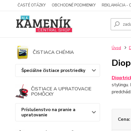
ČASTÉ OTÁZKY
OBCHODNÉ PODMIENKY
REKLAMÁCIA - 
Úvod
D
ČISTIACA CHÉMIA
Diop
Špeciálne čistiace prostriedky
Dioptric
stylingu.
ČISTIACE A UPRATOVACIE
predchádz
POMÔCKY
Príslušenstvo na pranie a
upratovanie
Cena: