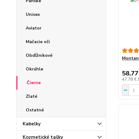
Pánske
Unisex
Aviator
Mačacie oči
Obdĺžnikové
Montana
Okrúhle
58,77
47,78 €
Čierne
Zlaté
Ostatné
Kabelky
Kozmetické tašky