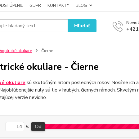
ODSTÚPENIE
GDPR
KONTAKTY
BLOG
Neviet
Hľadať
+421
ioptrické okuliare
Čierne
trické okuliare - Čierne
ké okuliare
sú skutočným hitom posledných rokov. Nosíme ich 
 Najobľúbenejšie nuly sú tie v hrubých, čiernych rámoch. Skvelým ri
ajúcej verzie nevidno.
€
Od