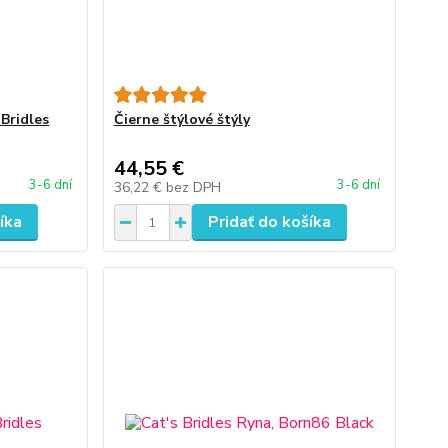
 Bridles
Čierne štýlové štýly
44,55 €
3-6 dní
3-6 dní
36,22 €
bez DPH
íka
Pridať do košíka