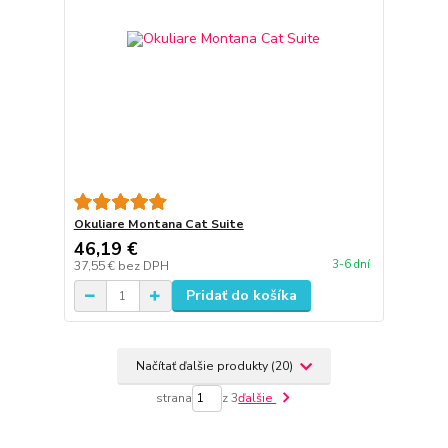
Okuliare Montana Cat Suite
46,19 €
3-6 dní
37,55 €
bez DPH
Pridať do košíka
Načítať ďalšie produkty (20)
strana
z 3
ďalšie