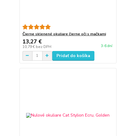
Čierne sklenené okuliare čierne oči s mačkami
13,27 €
3-6 dní
10,79 €
bez DPH
Pridať do košíka