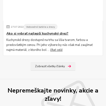
27
.
07
.
2022
Vodovodné batérie a drezy
Ako si vybrať najlepší kuchynský drez?
Kuchynské drezy dostupné na trhu sa líšia tvarom, farbou a
predovšetkým cenou. Pri jeho výbere by nás však mal zaujímať
najmä materiál, z ktorého bol ...
čítať celé
Zobraziť všetky články
Nepremeškajte novinky, akcie a
zľavy!