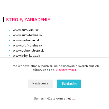
STROJE, ZARIADENIE
www.auto-diel.sk
www.auto-techna.sk
www.moto-diel.sk
www.profi-dielna.sk
www.polno-stroje.sk
www.krby-kotly.sk
www.stavebnictvo-online.sk
www.maxiobchod-naradie.sk
Tieto webové stránky využívajú na poskytovanie svojich služieb
súbory cookies.
Viac informácií
.
www.moto-prislusenstvo.sk
www.firemne-zariadenie.sk
www.nahradnediely.online
Súhlasím
Nastavenia
www.uni-zdrav.sk
www.zlatnictvo-online.sk
www.zariadenie-firmy.sk
Súhlas môžete odmietnuť
tu
.