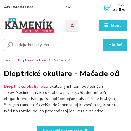
0
ks
EUR
+421 940 949 000
za
0 €
Menu
Hľadať
Úvod
Dioptrické okuliare
Mačacie oči
Dioptrické okuliare - Mačacie oči
Dioptrické okuliare
sú skutočným hitom posledných
rokov. Nosíme ich ako ozdobu a prvok každodenného či
elegantného stylingu. Najobľúbenejšie nuly sú tie v hrubých,
čiernych rámoch. Skvelým riešením sú aj kovové nuly, ktoré na
tvári na rozdiel od ich predchádzajúcej verzie nevidno.
Upresniť parametre