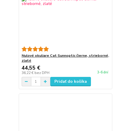
Nulové okuliare Cat Sunnoptic čierne, strieborné,
zlaté
44,55 €
3-6 dní
36,22 €
bez DPH
Pridať do košíka