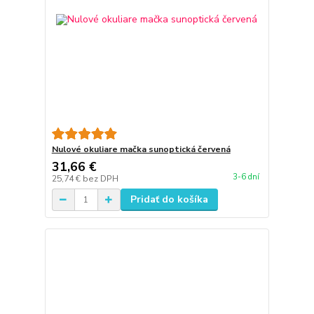
Nulové okuliare mačka sunoptická červená
31,66 €
3-6 dní
25,74 €
bez DPH
Pridať do košíka