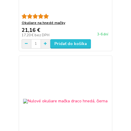
Okuliare na hnedé mačky
21,16 €
3-6 dní
17,20 €
bez DPH
Pridať do košíka