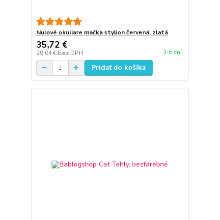
Nulové okuliare mačka stylion červená, zlatá
35,72 €
3-6 dní
29,04 €
bez DPH
Pridať do košíka