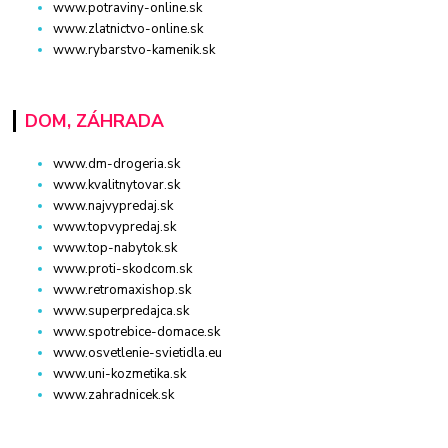
www.potraviny-online.sk
www.zlatnictvo-online.sk
www.rybarstvo-kamenik.sk
DOM, ZÁHRADA
www.dm-drogeria.sk
www.kvalitnytovar.sk
www.najvypredaj.sk
www.topvypredaj.sk
www.top-nabytok.sk
www.proti-skodcom.sk
www.retromaxishop.sk
www.superpredajca.sk
www.spotrebice-domace.sk
www.osvetlenie-svietidla.eu
www.uni-kozmetika.sk
www.zahradnicek.sk