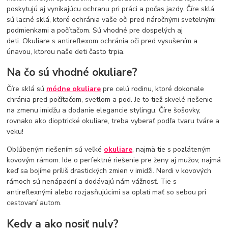
poskytujú aj vynikajúcu ochranu pri práci a počas jazdy. Číre sklá
sú lacné sklá, ktoré ochránia vaše oči pred náročnými svetelnými
podmienkami a počítačom. Sú vhodné pre dospelých aj
deti. Okuliare s antireflexom ochránia oči pred vysušením a
únavou, ktorou naše deti často trpia.
Na čo sú vhodné okuliare?
Číre sklá sú
módne okuliare
pre celú rodinu, ktoré dokonale
chránia pred počítačom, svetlom a pod. Je to tiež skvelé riešenie
na zmenu imidžu a dodanie elegancie stylingu. Číre šošovky,
rovnako ako dioptrické okuliare, treba vyberať podľa tvaru tváre a
veku!
Obľúbeným riešením sú veľké
okuliare
, najmä tie s pozláteným
kovovým rámom. Ide o perfektné riešenie pre ženy aj mužov, najmä
keď sa bojíme príliš drastických zmien v imidži. Nerdi v kovových
rámoch sú nenápadní a dodávajú nám vážnosť. Tie s
antireflexnými alebo rozjasňujúcimi sa oplatí mať so sebou pri
cestovaní autom.
Kedy a ako nosiť nuly?