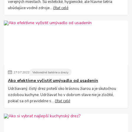
verejných miestach. Sú estetické, hygienické, ale hlavne šetria
ubúdajúce vodné zdroje...
čítať celé
27
.
07
.
2022
Vodovodné batérie a drezy
Ako efektívne vyčistiť umývadlo od usadenín
Udržiavaný, čistý drez poteší oko krásnou žiarou a je skutočnou
ozdobou kuchyne. Udržiavať ho v dobrom stave nie je zložité,
pokiaľ sa oň pravidelne s...
čítať celé