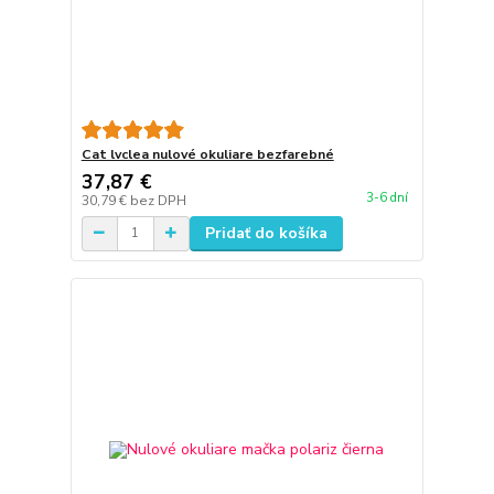
Cat lvclea nulové okuliare bezfarebné
37,87 €
3-6 dní
30,79 €
bez DPH
Pridať do košíka