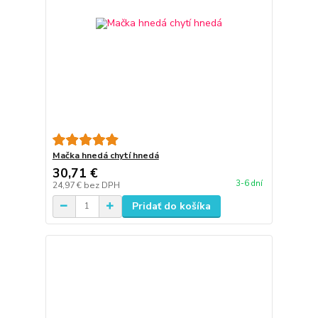
Mačka hnedá chytí hnedá
30,71 €
3-6 dní
24,97 €
bez DPH
Pridať do košíka