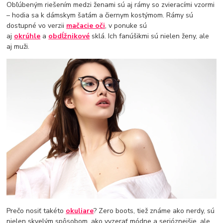
Obľúbeným riešením medzi ženami sú aj rámy so zvieracími vzormi
– hodia sa k dámskym šatám a čiernym kostýmom. Rámy sú
dostupné vo verzii
mačacie oči
, v ponuke sú
aj
okrúhle
a
obdĺžnikové
sklá. Ich fanúšikmi sú nielen ženy, ale
aj muži.
Prečo nosiť takéto
okuliare
? Zero boots, tiež známe ako nerdy, sú
nielen skvelým spôsobom, ako vyzerať módne a serióznejšie, ale