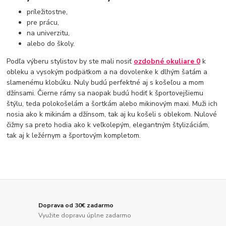
príležitostne,
pre prácu,
na univerzitu,
alebo do školy.
Podľa výberu stylistov by ste mali nosiť
ozdobné okuliare 0
k
obleku a vysokým podpätkom a na dovolenke k dlhým šatám a
slamenému klobúku. Nuly budú perfektné aj s košeľou a mom
džínsami. Čierne rámy sa naopak budú hodiť k športovejšiemu
štýlu, teda polokošelám a šortkám alebo mikinovým maxi. Muži ich
nosia ako k mikinám a džínsom, tak aj ku košeli s oblekom. Nulové
čižmy sa preto hodia ako k veľkolepým, elegantným štylizáciám,
tak aj k ležérnym a športovým kompletom.
Doprava od 30€ zadarmo
Využite dopravu úplne zadarmo