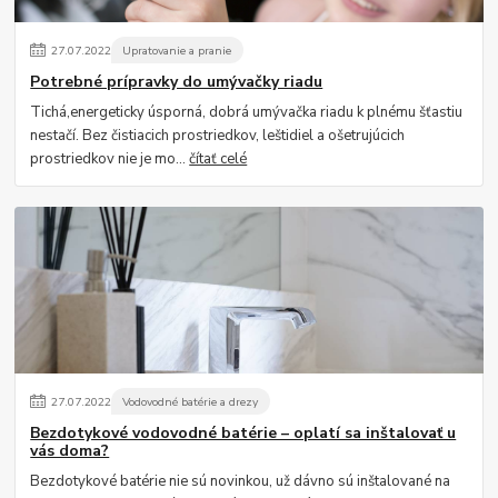
27
.
07
.
2022
Upratovanie a pranie
Potrebné prípravky do umývačky riadu
Tichá,energeticky úsporná, dobrá umývačka riadu k plnému šťastiu
nestačí. Bez čistiacich prostriedkov, leštidiel a ošetrujúcich
prostriedkov nie je mo...
čítať celé
27
.
07
.
2022
Vodovodné batérie a drezy
Bezdotykové vodovodné batérie – oplatí sa inštalovať u
vás doma?
Bezdotykové batérie nie sú novinkou, už dávno sú inštalované na