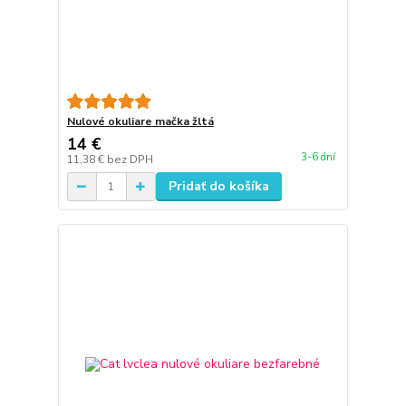
Nulové okuliare mačka žltá
14 €
3-6 dní
11,38 €
bez DPH
Pridať do košíka