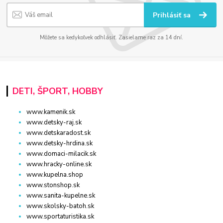
Prihlásiť sa
Môžete sa kedykoľvek odhlásiť. Zasielame raz za 14 dní.
DETI, ŠPORT, HOBBY
www.kamenik.sk
www.detsky-raj.sk
www.detskaradost.sk
www.detsky-hrdina.sk
www.domaci-milacik.sk
www.hracky-online.sk
www.kupelna.shop
www.stonshop.sk
www.sanita-kupelne.sk
www.skolsky-batoh.sk
www.sportaturistika.sk