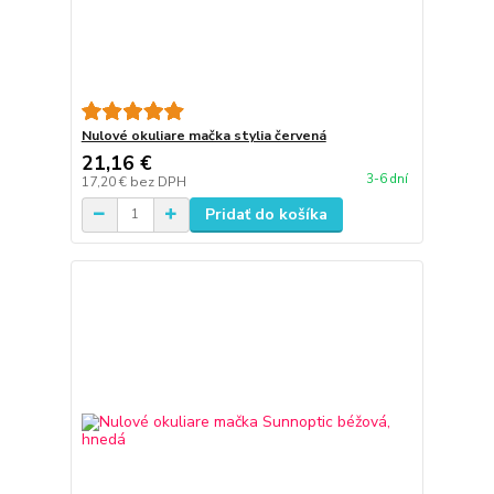
Nulové okuliare mačka stylia červená
21,16 €
3-6 dní
17,20 €
bez DPH
Pridať do košíka