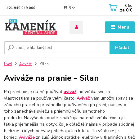
0
ks
EUR
+421 940 949 000
za
0 €
Menu
Hľadať
Úvod
Aviváže
Silan
Aviváže na pranie - Silan
Pri praní nie je nutné používať
aviváž
, no vďaka svojim
vlastnostiam sa používa veľmi často.
Aviváž
vám umožní zbaviť sa
zápachu pracieho prostriedku používaného pri praní, namiesto
toho zanecháva sviežu a príjemnú vôňu samotného
produktu. Navyše dokonale zmäkčujú materiál, vďaka čomu je
látka príjemnejšia na dotyk, čo je dôležité najmä v prípade spodnej
bielizne a iných odevov priliehajúcich k telu. To však nie je
koniec.
Aviváže
znižujú účinok statickej elektriny v tkaninách a tiež