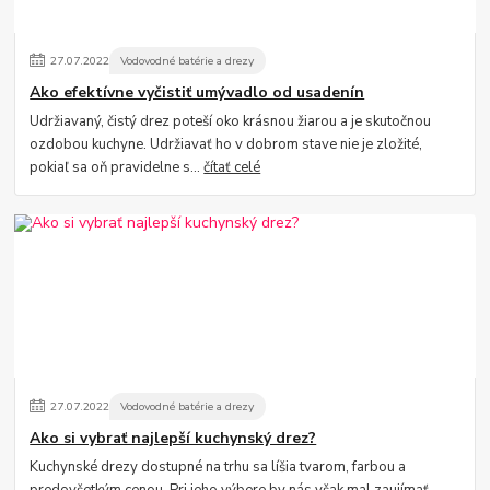
27
.
07
.
2022
Vodovodné batérie a drezy
Ako efektívne vyčistiť umývadlo od usadenín
Udržiavaný, čistý drez poteší oko krásnou žiarou a je skutočnou
ozdobou kuchyne. Udržiavať ho v dobrom stave nie je zložité,
pokiaľ sa oň pravidelne s...
čítať celé
27
.
07
.
2022
Vodovodné batérie a drezy
Ako si vybrať najlepší kuchynský drez?
Kuchynské drezy dostupné na trhu sa líšia tvarom, farbou a