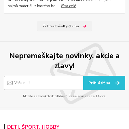
predovšetkým cenou. Pri jeho výbere by nás však mal zaujímať
najmä materiál, z ktorého bol ...
čítať celé
Zobraziť všetky články
Nepremeškajte novinky, akcie a
zľavy!
Prihlásiť sa
Môžete sa kedykoľvek odhlásiť. Zasielame raz za 14 dní.
DETI, ŠPORT, HOBBY