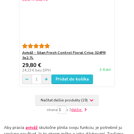
Aviváž - Silan Fresh Control Floral Crisp 324PR
3x2.7L
29,80 €
3-6 dní
24,23 €
bez DPH
Pridať do košíka
Načítať ďalšie produkty (19)
strana
z 2
ďalšie
Aby pracia
aviváž
skutočne plnila svoju funkciu, je potrebné ju
správne používať. Je to okrem iného o jeho dávkovaní. Zvyčajne