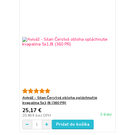
Aviváž - Silan Čerstvá obloha opláchnutie
kvapalina 5x1,8l (360 PR)
25,17 €
3-6 dní
20,46 €
bez DPH
Pridať do košíka