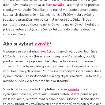
úlohu dávkovača zohráva uzáver
aviváže
, ale stojí za to prečítať
si pokyny na obale. Dôležité je to najmä v prípade koncentrátov,
kde sa ich dávkovanie môže mierne líšiť. Práčky majú zvyčajne
špeciálnu prepážku, kde by sa mal umiestniť leštidlo. Treba
pamätať na rešpektovanie minimálnych a maximálnych hodnôt, v
prípade automatických práčok sa tekutina do bielizne doplní v
správnom čase.
Ako si vybrať
aviváž
?
V ponuke je veľa druhov
aviváži
od rôznych výrobcov. Jedným z
kľúčových faktorov výberu je samozrejme vôňa tekutiny. Každý
produkt je riadne popísaný. Tiež stojí za to venovať pozornosť
zloženiu. Ľudia trpiaci alergiami by si mali zvoliť organickú ústnu
vodu bez umelých prísad. Použitie iba prírodných ingrediencií dáva
vysokú záruku, že nedochádza k alergickým reakciám. Tieto druhy
aviváže sú však o niečo drahšie ako tradičné.
V sortimente sú navyše kompletné balenia
aviváže
. Ide o
vynikajúce riešenie, ktoré vám umožní nielen ušetriť peniaze pri
ich kúpe, ale aj skontrolovať niekoľko vôní súčasne. Treba dodať,
že ceny produktov zakúpených cez internet sú väčšinou nižšie ako