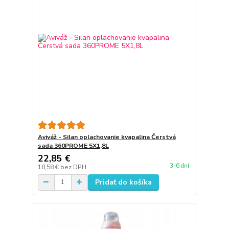
Aviváž - Silan oplachovanie kvapalina Čerstvá
sada 360PROME 5X1,8L
22,85 €
3-6 dní
18,58 €
bez DPH
Pridať do košíka