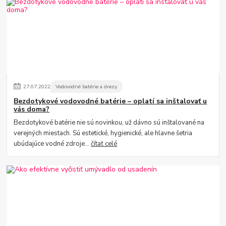
27
.
07
.
2022
Vodovodné batérie a drezy
Bezdotykové vodovodné batérie – oplatí sa inštalovať u
vás doma?
Bezdotykové batérie nie sú novinkou, už dávno sú inštalované na
verejných miestach. Sú estetické, hygienické, ale hlavne šetria
ubúdajúce vodné zdroje...
čítať celé