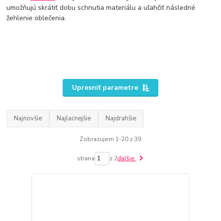
umožňujú skrátiť dobu schnutia materiálu a uľahčiť následné
žehlenie oblečenia.
Upresniť parametre
Najnovšie
Najlacnejšie
Najdrahšie
Zobrazujem 1-20 z 39
strana
z 2
ďalšie