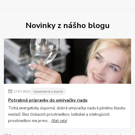
Novinky z nášho blogu
27
.
07
.
2022
Upratovanie a pranie
Potrebné prípravky do umývačky riadu
Tichá,energeticky úsporná, dobrá umývačka riadu k plnému šťastiu
nestačí. Bez čistiacich prostriedkov, leštidiel a ošetrujúcich
prostriedkov nie je mo...
čítať celé