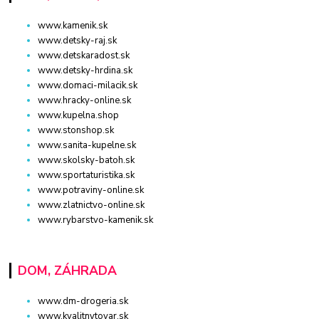
www.kamenik.sk
www.detsky-raj.sk
www.detskaradost.sk
www.detsky-hrdina.sk
www.domaci-milacik.sk
www.hracky-online.sk
www.kupelna.shop
www.stonshop.sk
www.sanita-kupelne.sk
www.skolsky-batoh.sk
www.sportaturistika.sk
www.potraviny-online.sk
www.zlatnictvo-online.sk
www.rybarstvo-kamenik.sk
DOM, ZÁHRADA
www.dm-drogeria.sk
www.kvalitnytovar.sk