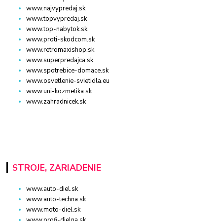
www.najvypredaj.sk
www.topvypredaj.sk
www.top-nabytok.sk
www.proti-skodcom.sk
www.retromaxishop.sk
www.superpredajca.sk
www.spotrebice-domace.sk
www.osvetlenie-svietidla.eu
www.uni-kozmetika.sk
www.zahradnicek.sk
STROJE, ZARIADENIE
www.auto-diel.sk
www.auto-techna.sk
www.moto-diel.sk
www.profi-dielna.sk