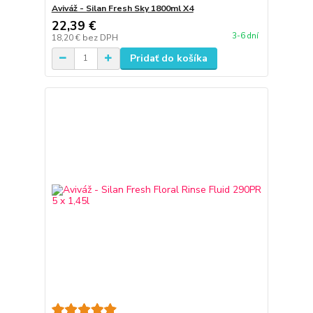
Aviváž - Silan Fresh Sky 1800ml X4
22,39 €
3-6 dní
18,20 €
bez DPH
Pridať do košíka