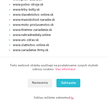
www.polno-stroje.sk
www.krby-kotly.sk
www.stavebnictvo-online.sk
www.maxiobchod-naradie.sk
www.moto-prislusenstvo.sk
www.firemne-zariadenie.sk
www.nahradnediely.online
www.uni-zdrav.sk
www.zlatnictvo-online.sk
www.zariadenie-firmy.sk
Tieto webové stránky využívajú na poskytovanie svojich služieb
Kontakty
súbory cookies.
Viac informácií
.
Súhlasím
Nastavenia
www.dm-drogeria.sk
Viktória
Súhlas môžete odmietnuť
tu
.
+421 940 949 000