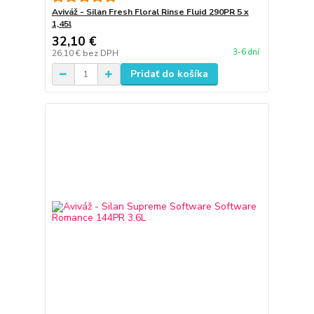
Aviváž - Silan Fresh Floral Rinse Fluid 290PR 5 x
1,45l
32,10 €
3-6 dní
26,10 €
bez DPH
Pridať do košíka