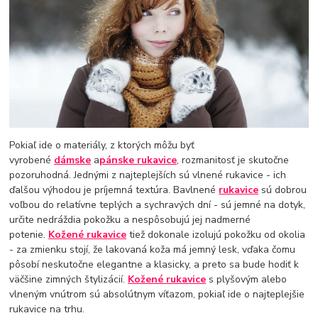
Pokiaľ ide o materiály, z ktorých môžu byť
vyrobené
dámske
a
pánske rukavice
, rozmanitosť je skutočne
pozoruhodná. Jednými z najteplejších sú vlnené rukavice - ich
ďalšou výhodou je príjemná textúra. Bavlnené
rukavice
sú dobrou
voľbou do relatívne teplých a sychravých dní - sú jemné na dotyk,
určite nedráždia pokožku a nespôsobujú jej nadmerné
potenie.
Kožené rukavice
tiež dokonale izolujú pokožku od okolia
- za zmienku stojí, že lakovaná koža má jemný lesk, vďaka čomu
pôsobí neskutočne elegantne a klasicky, a preto sa bude hodiť k
väčšine zimných štylizácií.
Kožené rukavice
s plyšovým alebo
vlneným vnútrom sú absolútnym víťazom, pokiaľ ide o najteplejšie
rukavice na trhu.