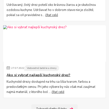
Udržiavaný, čistý drez poteší oko krásnou žiarou a je skutočnou
ozdobou kuchyne. Udržiavať ho v dobrom stave nie je zložité,
pokiaľ sa oň pravidelne s...
čítať celé
27
.
07
.
2022
Vodovodné batérie a drezy
Ako si vybrať najlepší kuchynský drez?
Kuchynské drezy dostupné na trhu sa líšia tvarom, farbou a
predovšetkým cenou. Pri jeho výbere by nás však mal zaujímať
najmä materiál, z ktorého bol ...
čítať celé
Zobraziť všetky články