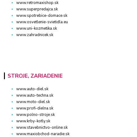
www.retromaxishop.sk
www.superpredajca.sk
www.spotrebice-domace.sk
www.osvetlenie-svietidla.eu
www.uni-kozmetika.sk
www.zahradnicek.sk
STROJE, ZARIADENIE
www.auto-diel.sk
www.auto-techna.sk
www.moto-diel.sk
www.profi-dielna.sk
www.polno-stroje.sk
www.krby-kotly.sk
www.stavebnictvo-online.sk
www.maxiobchod-naradie.sk