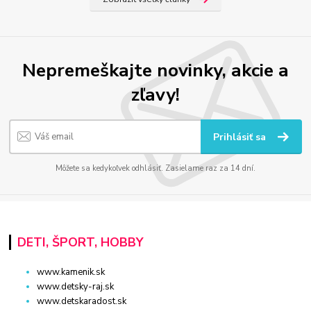
Nepremeškajte novinky, akcie a
zľavy!
Prihlásiť sa
Môžete sa kedykoľvek odhlásiť. Zasielame raz za 14 dní.
DETI, ŠPORT, HOBBY
www.kamenik.sk
www.detsky-raj.sk
www.detskaradost.sk