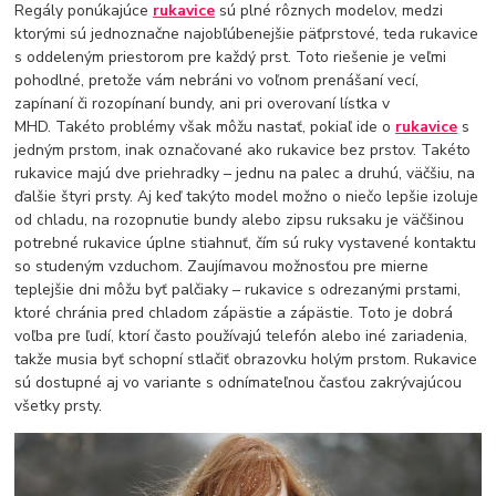
Regály ponúkajúce
rukavice
sú plné rôznych modelov, medzi
ktorými sú jednoznačne najobľúbenejšie päťprstové, teda rukavice
s oddeleným priestorom pre každý prst. Toto riešenie je veľmi
pohodlné, pretože vám nebráni vo voľnom prenášaní vecí,
zapínaní či rozopínaní bundy, ani pri overovaní lístka v
MHD. Takéto problémy však môžu nastať, pokiaľ ide o
rukavice
s
jedným prstom, inak označované ako rukavice bez prstov. Takéto
rukavice majú dve priehradky – jednu na palec a druhú, väčšiu, na
ďalšie štyri prsty. Aj keď takýto model možno o niečo lepšie izoluje
od chladu, na rozopnutie bundy alebo zipsu ruksaku je väčšinou
potrebné rukavice úplne stiahnuť, čím sú ruky vystavené kontaktu
so studeným vzduchom. Zaujímavou možnosťou pre mierne
teplejšie dni môžu byť palčiaky – rukavice s odrezanými prstami,
ktoré chránia pred chladom zápästie a zápästie. Toto je dobrá
voľba pre ľudí, ktorí často používajú telefón alebo iné zariadenia,
takže musia byť schopní stlačiť obrazovku holým prstom. Rukavice
sú dostupné aj vo variante s odnímateľnou časťou zakrývajúcou
všetky prsty.