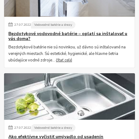
27
.
07
.
2022
Vodovodné batérie a drezy
Bezdotykové vodovodné batérie – oplatí sa inštalovať u
vás doma?
Bezdotykové batérie nie sú novinkou, už dávno sú inštalované na
verejných miestach. Sú estetické, hygienické, ale hlavne šetria
ubúdajúce vodné zdroje...
čítať celé
27
.
07
.
2022
Vodovodné batérie a drezy
Ako efektívne vyčistiť umývadlo od usadenín