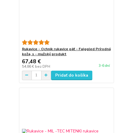
Rukavice - Ochnik rukavice päť - Falggled Prírodná
koža, s - mužský produkt
67,48 €
3-6 dní
54,86 €
bez DPH
Pridať do košíka