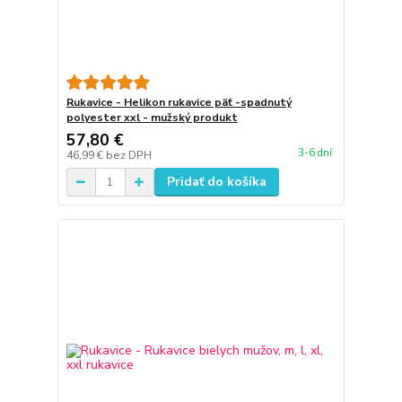
Rukavice - Helikon rukavice päť -spadnutý
polyester xxl - mužský produkt
57,80 €
3-6 dní
46,99 €
bez DPH
Pridať do košíka