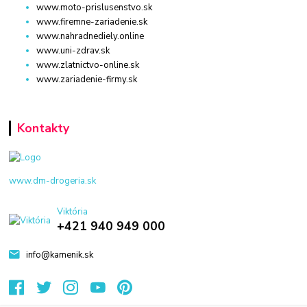
www.moto-prislusenstvo.sk
www.firemne-zariadenie.sk
www.nahradnediely.online
www.uni-zdrav.sk
www.zlatnictvo-online.sk
www.zariadenie-firmy.sk
Kontakty
www.dm-drogeria.sk
Viktória
+421 940 949 000
info@kamenik.sk