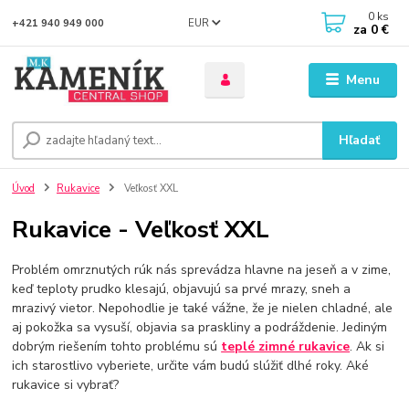
0
ks
EUR
+421 940 949 000
za
0 €
Menu
Hľadať
Úvod
Rukavice
Veľkosť XXL
Rukavice - Veľkosť XXL
Problém omrznutých rúk nás sprevádza hlavne na jeseň a v zime,
keď teploty prudko klesajú, objavujú sa prvé mrazy, sneh a
mrazivý vietor. Nepohodlie je také vážne, že je nielen chladné, ale
aj pokožka sa vysuší, objavia sa praskliny a podráždenie. Jediným
dobrým riešením tohto problému sú
teplé zimné rukavice
. Ak si
ich starostlivo vyberiete, určite vám budú slúžiť dlhé roky. Aké
rukavice si vybrať?