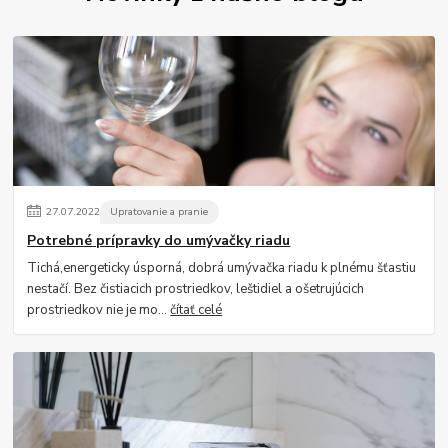
27
.
07
.
2022
Upratovanie a pranie
Potrebné prípravky do umývačky riadu
Tichá,energeticky úsporná, dobrá umývačka riadu k plnému šťastiu
nestačí. Bez čistiacich prostriedkov, leštidiel a ošetrujúcich
prostriedkov nie je mo...
čítať celé