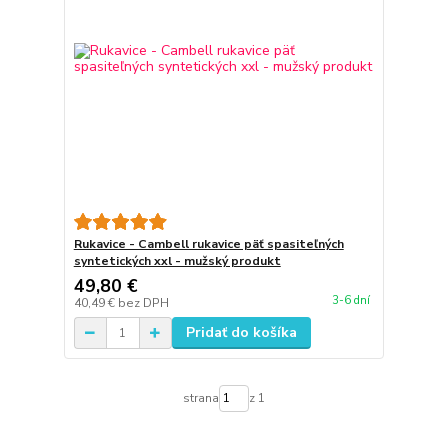
Rukavice - Cambell rukavice päť spasiteľných
syntetických xxl - mužský produkt
49,80 €
3-6 dní
40,49 €
bez DPH
Pridať do košíka
strana
z 1