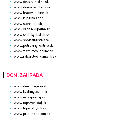
www.detsky-hrdina.sk
www.domaci-milacik.sk
www.hracky-online.sk
www.kupelna.shop
www.stonshop.sk
www.sanita-kupelne.sk
www.skolsky-batoh.sk
www.sportaturistika.sk
www.potraviny-online.sk
www.zlatnictvo-online.sk
www.rybarstvo-kamenik.sk
DOM, ZÁHRADA
www.dm-drogeria.sk
www.kvalitnytovar.sk
www.najvypredaj.sk
www.topvypredaj.sk
www.top-nabytok.sk
www.proti-skodcom.sk