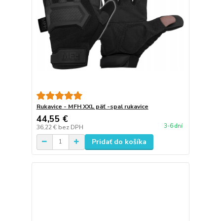
Rukavice - MFH XXL päť -spal rukavice
44,55 €
3-6 dní
36,22 €
bez DPH
Pridať do košíka