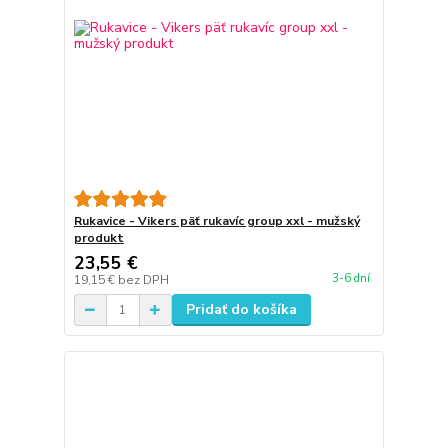
Rukavice - Vikers päť rukavíc group xxl - mužský
produkt
23,55 €
3-6 dní
19,15 €
bez DPH
Pridať do košíka