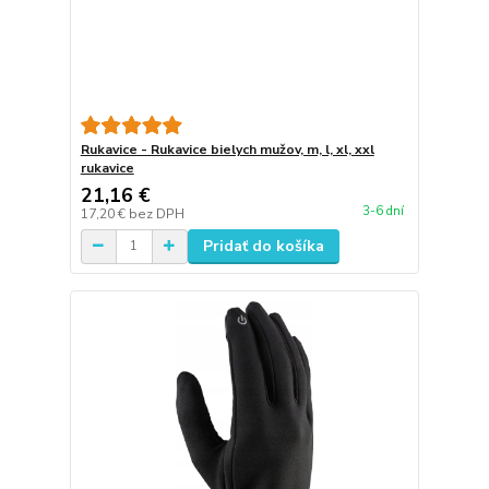
Rukavice - Rukavice bielych mužov, m, l, xl, xxl
rukavice
21,16 €
3-6 dní
17,20 €
bez DPH
Pridať do košíka