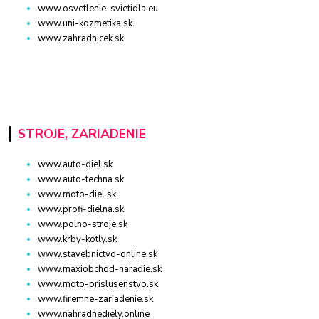
www.osvetlenie-svietidla.eu
www.uni-kozmetika.sk
www.zahradnicek.sk
STROJE, ZARIADENIE
www.auto-diel.sk
www.auto-techna.sk
www.moto-diel.sk
www.profi-dielna.sk
www.polno-stroje.sk
www.krby-kotly.sk
www.stavebnictvo-online.sk
www.maxiobchod-naradie.sk
www.moto-prislusenstvo.sk
www.firemne-zariadenie.sk
www.nahradnediely.online