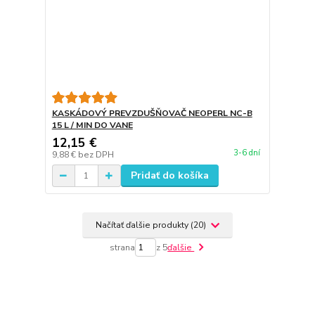
KASKÁDOVÝ PREVZDUŠŇOVAČ NEOPERL NC-B
15 L / MIN DO VANE
12,15 €
3-6 dní
9,88 €
bez DPH
Pridať do košíka
Načítať ďalšie produkty (20)
strana
z 5
ďalšie