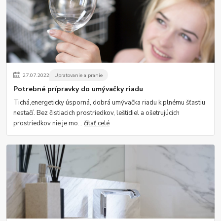
27
.
07
.
2022
Upratovanie a pranie
Potrebné prípravky do umývačky riadu
Tichá,energeticky úsporná, dobrá umývačka riadu k plnému šťastiu
nestačí. Bez čistiacich prostriedkov, leštidiel a ošetrujúcich
prostriedkov nie je mo...
čítať celé