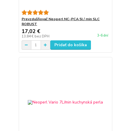
Prevzdušňovač Neoperl NC-PCA 5l / min SLC
ROBUST
17,02 €
3-6 dní
13,84 €
bez DPH
Pridať do košíka