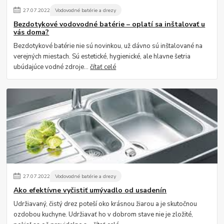
27
.
07
.
2022
Vodovodné batérie a drezy
Bezdotykové vodovodné batérie – oplatí sa inštalovať u
vás doma?
Bezdotykové batérie nie sú novinkou, už dávno sú inštalované na
verejných miestach. Sú estetické, hygienické, ale hlavne šetria
ubúdajúce vodné zdroje...
čítať celé
27
.
07
.
2022
Vodovodné batérie a drezy
Ako efektívne vyčistiť umývadlo od usadenín
Udržiavaný, čistý drez poteší oko krásnou žiarou a je skutočnou
ozdobou kuchyne. Udržiavať ho v dobrom stave nie je zložité,