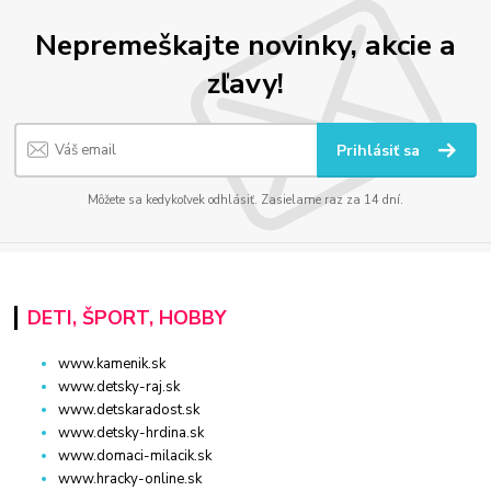
Nepremeškajte novinky, akcie a
zľavy!
Prihlásiť sa
Môžete sa kedykoľvek odhlásiť. Zasielame raz za 14 dní.
DETI, ŠPORT, HOBBY
www.kamenik.sk
www.detsky-raj.sk
www.detskaradost.sk
www.detsky-hrdina.sk
www.domaci-milacik.sk
www.hracky-online.sk