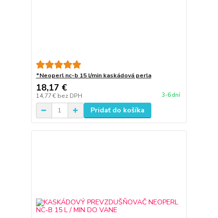
*Neoperl nc-b 15 l/min kaskádová perla
18,17 €
3-6 dní
14,77 €
bez DPH
Pridať do košíka