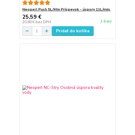
Neoperl Push 5L/Min Príspevok - úspory 11L/min.
25,59 €
3-6 dní
20,80 €
bez DPH
Pridať do košíka