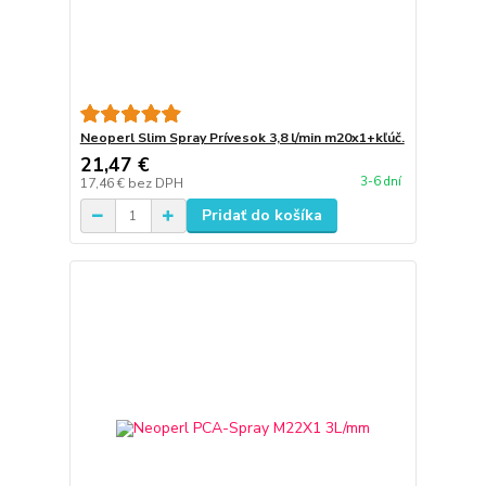
Neoperl Slim Spray Prívesok 3,8 l/min m20x1+kľúč.
21,47 €
3-6 dní
17,46 €
bez DPH
Pridať do košíka