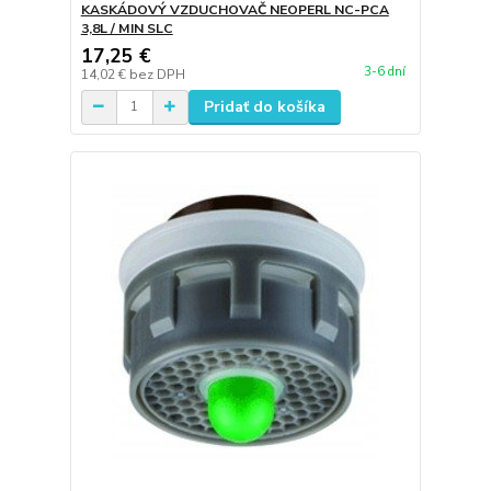
KASKÁDOVÝ VZDUCHOVAČ NEOPERL NC-PCA
3,8L / MIN SLC
17,25 €
3-6 dní
14,02 €
bez DPH
Pridať do košíka