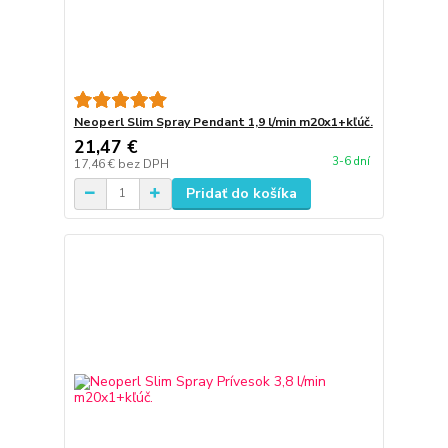
Neoperl Slim Spray Pendant 1,9 l/min m20x1+kľúč.
21,47 €
3-6 dní
17,46 €
bez DPH
Pridať do košíka