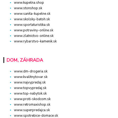
www.kupelna.shop
www.stonshop.sk
www.sanita-kupelne.sk
www.skolsky-batoh.sk
www.sportaturistika.sk
www.potraviny-online.sk
www.zlatnictvo-online.sk
www.rybarstvo-kamenik.sk
DOM, ZÁHRADA
www.dm-drogeria.sk
www.kvalitnytovar.sk
www.najvypredaj.sk
www.topvypredaj.sk
www.top-nabytok.sk
www.proti-skodcom.sk
www.retromaxishop.sk
www.superpredajca.sk
www.spotrebice-domace.sk