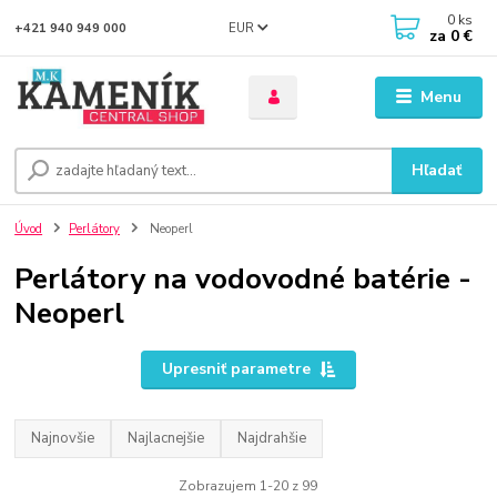
0
ks
EUR
+421 940 949 000
za
0 €
Menu
Hľadať
Úvod
Perlátory
Neoperl
Perlátory na vodovodné batérie -
Neoperl
Upresniť parametre
Najnovšie
Najlacnejšie
Najdrahšie
Zobrazujem 1-20 z 99