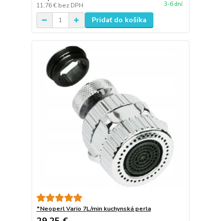
3-6 dní
11,76 €
bez DPH
Pridať do košíka
*Neoperl Vario 7L/min kuchynská perla
29,25 €