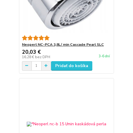
Neoperl NC-PCA 3,8L/ min Cascade Pearl SLC
20,03 €
3-6 dní
16,28 €
bez DPH
Pridať do košíka