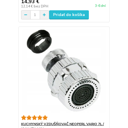
14,93 €
3-6 dní
12,14 €
bez DPH
Pridať do košíka
KUCHYNSKÝ VZDUŠŇOVAČ NEOPERL VARIO 7L /