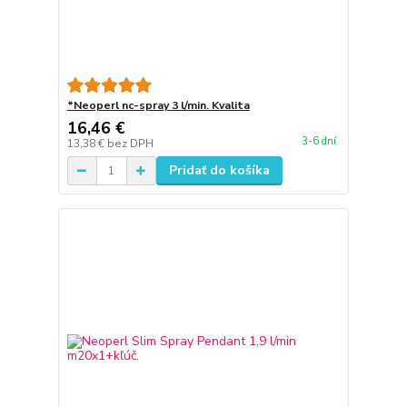
*Neoperl nc-spray 3 l/min. Kvalita
16,46 €
3-6 dní
13,38 €
bez DPH
Pridať do košíka