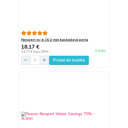
Neoperl nc-b 15 l/ min kaskádová perla
18,17 €
3-6 dní
14,77 €
bez DPH
Pridať do košíka