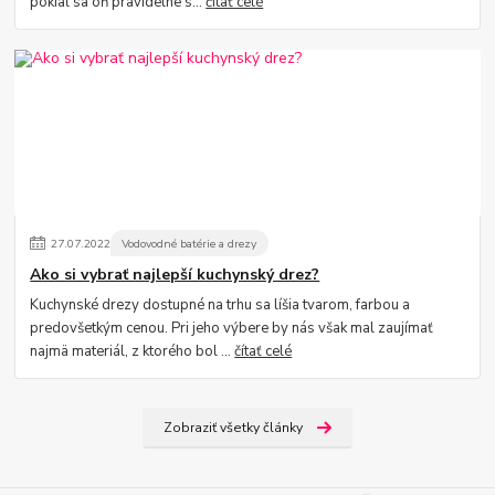
pokiaľ sa oň pravidelne s...
čítať celé
27
.
07
.
2022
Vodovodné batérie a drezy
Ako si vybrať najlepší kuchynský drez?
Kuchynské drezy dostupné na trhu sa líšia tvarom, farbou a
predovšetkým cenou. Pri jeho výbere by nás však mal zaujímať
najmä materiál, z ktorého bol ...
čítať celé
Zobraziť všetky články