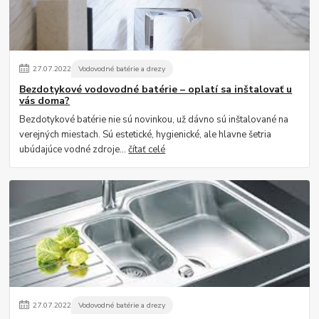
27
.
07
.
2022
Vodovodné batérie a drezy
Bezdotykové vodovodné batérie – oplatí sa inštalovať u
vás doma?
Bezdotykové batérie nie sú novinkou, už dávno sú inštalované na
verejných miestach. Sú estetické, hygienické, ale hlavne šetria
ubúdajúce vodné zdroje...
čítať celé
27
.
07
.
2022
Vodovodné batérie a drezy