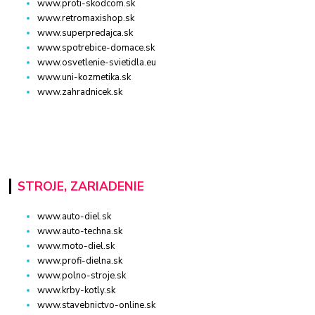
www.proti-skodcom.sk
www.retromaxishop.sk
www.superpredajca.sk
www.spotrebice-domace.sk
www.osvetlenie-svietidla.eu
www.uni-kozmetika.sk
www.zahradnicek.sk
STROJE, ZARIADENIE
www.auto-diel.sk
www.auto-techna.sk
www.moto-diel.sk
www.profi-dielna.sk
www.polno-stroje.sk
www.krby-kotly.sk
www.stavebnictvo-online.sk