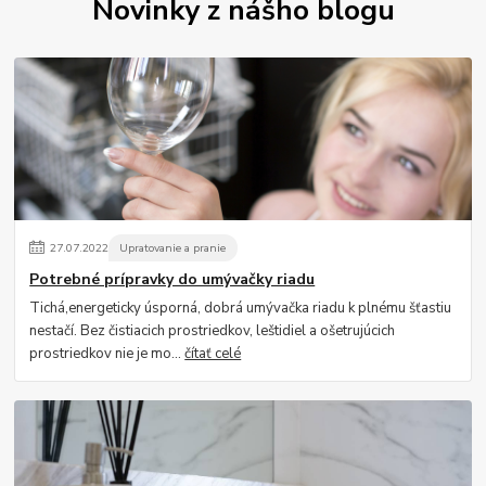
Novinky z nášho blogu
27
.
07
.
2022
Upratovanie a pranie
Potrebné prípravky do umývačky riadu
Tichá,energeticky úsporná, dobrá umývačka riadu k plnému šťastiu
nestačí. Bez čistiacich prostriedkov, leštidiel a ošetrujúcich
prostriedkov nie je mo...
čítať celé