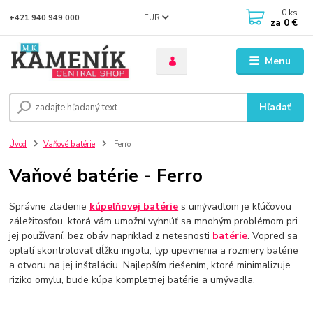
0
ks
EUR
+421 940 949 000
za
0 €
Menu
Hľadať
Úvod
Vaňové batérie
Ferro
Vaňové batérie - Ferro
Správne zladenie
kúpeľňovej batérie
s umývadlom je kľúčovou
záležitosťou, ktorá vám umožní vyhnúť sa mnohým problémom pri
jej používaní, bez obáv napríklad z netesnosti
batérie
. Vopred sa
oplatí skontrolovať dĺžku ingotu, typ upevnenia a rozmery batérie
a otvoru na jej inštaláciu. Najlepším riešením, ktoré minimalizuje
riziko omylu, bude kúpa kompletnej batérie a umývadla.