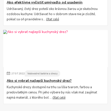
Ako efektívne vyčistiť umývadlo od usadenín
Udržiavaný, čistý drez poteší oko krásnou žiarou a je skutočnou
ozdobou kuchyne. Udržiavať ho v dobrom stave nie je zložité,
pokiaľ sa oň pravidelne s...
čítať celé
27
.
07
.
2022
Vodovodné batérie a drezy
Ako si vybrať najlepší kuchynský drez?
Kuchynské drezy dostupné na trhu sa líšia tvarom, farbou a
predovšetkým cenou. Pri jeho výbere by nás však mal zaujímať
najmä materiál, z ktorého bol ...
čítať celé