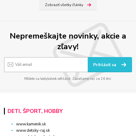
Zobraziť všetky články
Nepremeškajte novinky, akcie a
zľavy!
Prihlásiť sa
Môžete sa kedykoľvek odhlásiť. Zasielame raz za 14 dní.
DETI, ŠPORT, HOBBY
www.kamenik.sk
www.detsky-raj.sk