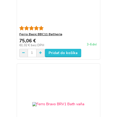
Ferro Basic BBC11 Batheria
75,06 €
3-6 dní
61,02 €
bez DPH
Pridať do košíka