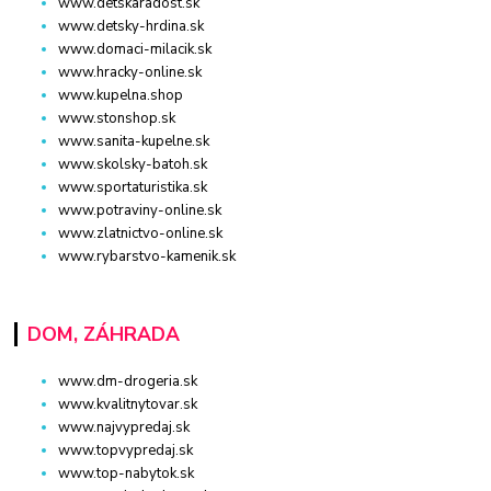
www.detskaradost.sk
www.detsky-hrdina.sk
www.domaci-milacik.sk
www.hracky-online.sk
www.kupelna.shop
www.stonshop.sk
www.sanita-kupelne.sk
www.skolsky-batoh.sk
www.sportaturistika.sk
www.potraviny-online.sk
www.zlatnictvo-online.sk
www.rybarstvo-kamenik.sk
DOM, ZÁHRADA
www.dm-drogeria.sk
www.kvalitnytovar.sk
www.najvypredaj.sk
www.topvypredaj.sk
www.top-nabytok.sk