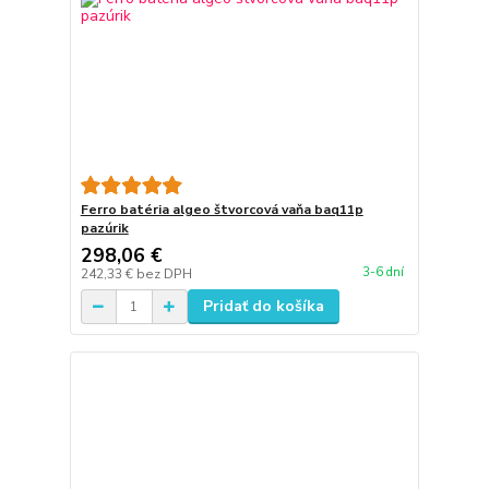
Ferro batéria algeo štvorcová vaňa baq11p
pazúrik
298,06 €
3-6 dní
242,33 €
bez DPH
Pridať do košíka