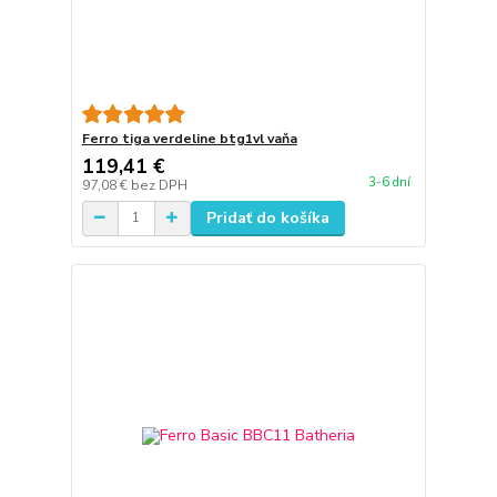
Ferro tiga verdeline btg1vl vaňa
119,41 €
3-6 dní
97,08 €
bez DPH
Pridať do košíka