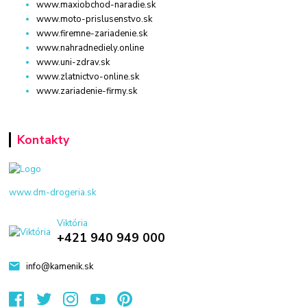
www.maxiobchod-naradie.sk
www.moto-prislusenstvo.sk
www.firemne-zariadenie.sk
www.nahradnediely.online
www.uni-zdrav.sk
www.zlatnictvo-online.sk
www.zariadenie-firmy.sk
Kontakty
www.dm-drogeria.sk
Viktória
+421 940 949 000
info@kamenik.sk