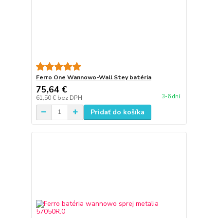
Ferro One Wannowo-Wall Stey batéria
75,64 €
3-6 dní
61,50 €
bez DPH
Pridať do košíka