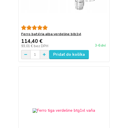
Ferro batéria alba verdeline blb1vl
114,40 €
3-6 dní
93,01 €
bez DPH
Pridať do košíka