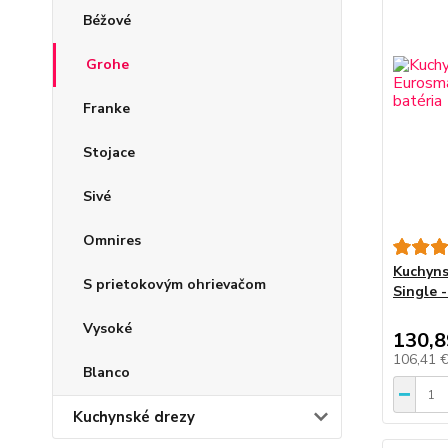
Béžové
Grohe
Franke
Stojace
Sivé
Omnires
Kuchyns
S prietokovým ohrievačom
Single 
Vysoké
130,8
106,41 
Blanco
Kuchynské drezy