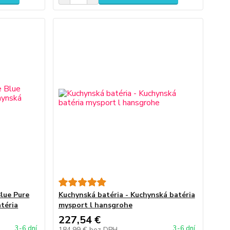
lue Pure
Kuchynská batéria - Kuchynská batéria
téria
mysport l hansgrohe
227,54 €
3-6 dní
3-6 dní
184,99 €
bez DPH