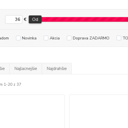
€
Od
adom
Novinka
Akcia
Doprava ZADARMO
TO
šie
Najlacnejšie
Najdrahšie
m 1-20 z 37